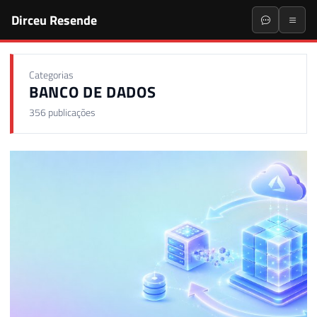
Dirceu Resende
Categorias
BANCO DE DADOS
356 publicações