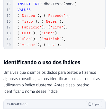
13
INSERT
INTO
 dbo
.
Teste
(
Nome
)
14
VALUES
15
(
'Dirceu'
)
,
(
'Resende'
)
,
16
(
'Tiago'
)
,
(
'Neves'
)
,
17
(
'Fabricio'
)
,
(
'Lima'
)
,
18
(
'Luiz'
)
,
(
'Lima'
)
,
19
(
'Alan'
)
,
(
'Mairink'
)
,
20
(
'Arthur'
)
,
(
'Luz'
)
,
21
(
'Fabiano'
)
,
(
'Amorim'
)
,
22
(
'Rodrigo'
)
,
(
'Ribeiro'
)
Identificando o uso dos índices
23
24
Uma vez que criamos os dados para testes e fizemos
25
SELECT
*
FROM
 dbo
.
Teste 
WHERE
 Id 
=
2
-- D
algumas consultas, vamos identificar quais as consultas
26
SELECT
*
FROM
 dbo
.
Teste 
WHERE
 Id 
=
99
-- 
utilizaram o índice clustered. Antes disso, preciso
27
SELECT
*
FROM
 dbo
.
Teste 
WHERE
 Nome 
=
'Dir
identificar o nome desse índice:
28
SELECT
*
FROM
 dbo
.
Teste 
WHERE
 Nome 
=
'Res
29
SELECT
*
FROM
 dbo
.
Teste 
-- Deve utilizar 
TRANSACT-SQL
Copiar