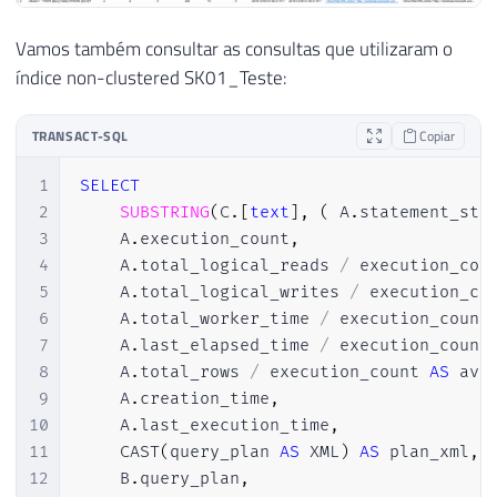
Vamos também consultar as consultas que utilizaram o
índice non-clustered SK01_Teste:
TRANSACT-SQL
Copiar
1
SELECT
2
SUBSTRING
(
C
.
[
text
]
,
(
 A
.
statement_sta
3
    A
.
execution_count
,
4
    A
.
total_logical_reads 
/
 execution_cou
5
    A
.
total_logical_writes 
/
 execution_co
6
    A
.
total_worker_time 
/
 execution_count
7
    A
.
last_elapsed_time 
/
 execution_count
8
    A
.
total_rows 
/
 execution_count 
AS
 avg
9
    A
.
creation_time
,
10
    A
.
last_execution_time
,
11
    CAST
(
query_plan 
AS
 XML
)
AS
 plan_xml
,
12
    B
.
query_plan
,