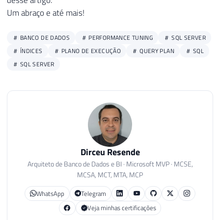
desse artigo.
Um abraço e até mais!
BANCO DE DADOS
PERFORMANCE TUNING
SQL SERVER
ÍNDICES
PLANO DE EXECUÇÃO
QUERY PLAN
SQL
SQL SERVER
Dirceu Resende
Arquiteto de Banco de Dados e BI · Microsoft MVP · MCSE,
MCSA, MCT, MTA, MCP
WhatsApp
Telegram
Veja minhas certificações