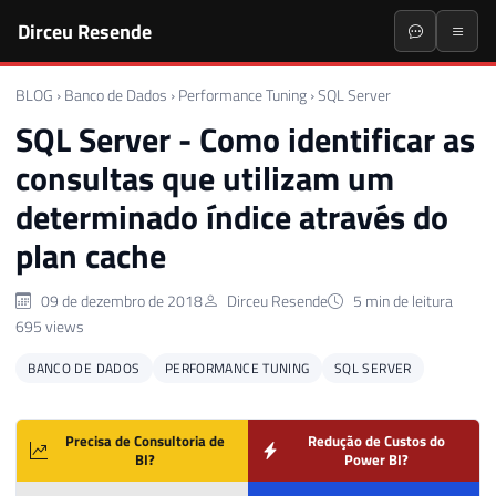
Dirceu Resende
BLOG
›
Banco de Dados
›
Performance Tuning
›
SQL Server
SQL Server - Como identificar as
consultas que utilizam um
determinado índice através do
plan cache
09 de dezembro de 2018
Dirceu Resende
5 min de leitura
695 views
BANCO DE DADOS
PERFORMANCE TUNING
SQL SERVER
Precisa de Consultoria de
Redução de Custos do
BI?
Power BI?