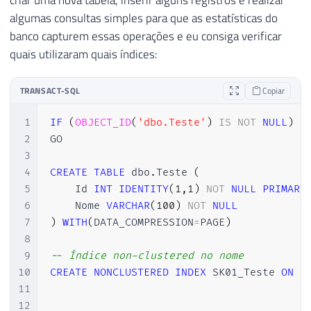
criar uma nova tabela, inserir alguns registros e realizar
algumas consultas simples para que as estatísticas do
banco capturem essas operações e eu consiga verificar
quais utilizaram quais índices:
TRANSACT-SQL
Copiar
1
IF
(
OBJECT_ID
(
'dbo.Teste'
)
IS
NOT
NULL
)
D
2
GO

3
4
CREATE
TABLE
 dbo
.
Teste 
(
5
    Id 
INT
IDENTITY
(
1
,
1
)
NOT
NULL
PRIMARY
6
    Nome 
VARCHAR
(
100
)
NOT
NULL
7
)
WITH
(
DATA_COMPRESSION
=
PAGE
)
8
9
-- Índice non-clustered no nome
10
CREATE
NONCLUSTERED
INDEX
 SK01_Teste 
ON
 d
11
12