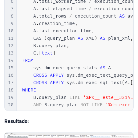
6
    A
.
total_worker_time 
/
 execution_count
7
    A
.
last_elapsed_time 
/
 execution_count
8
    A
.
total_rows 
/
 execution_count 
AS
 avg
9
    A
.
creation_time
,
10
    A
.
last_execution_time
,
11
    CAST
(
query_plan 
AS
 XML
)
AS
 plan_xml
,
12
    B
.
query_plan
,
13
    C
.
[
text
]
14
FROM
15
    sys
.
dm_exec_query_stats 
AS
 A

16
CROSS
APPLY
 sys
.
dm_exec_text_query_pl
17
CROSS
APPLY
 sys
.
dm_exec_sql_text
(
A
.
[
s
18
WHERE
19
    B
.
query_plan 
LIKE
'%PK__Teste__3214EC
20
AND
 B
.
query_plan 
NOT
LIKE
'%dm_exec_t
21
ORDER
BY
22
    A
.
last_execution_time 
DESC
Resultado:
23
OPTION
(
RECOMPILE
)