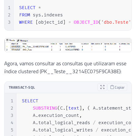
1
SELECT
*
2
FROM
 sys
.
3
WHERE
[
object_id
]
=
OBJECT_ID
(
'dbo.Teste'
)
Agora, vamos consultar as consultas que utilizaram esse
índice clustered (PK__Teste__3214EC075F9CA38E):
TRANSACT-SQL
Copiar
1
SELECT
2
SUBSTRING
(
C
.
[
text
]
,
(
 A
.
statement_sta
3
    A
.
execution_count
,
4
    A
.
total_logical_reads 
/
 execution_cou
5
    A
.
total_logical_writes 
/
 execution_co