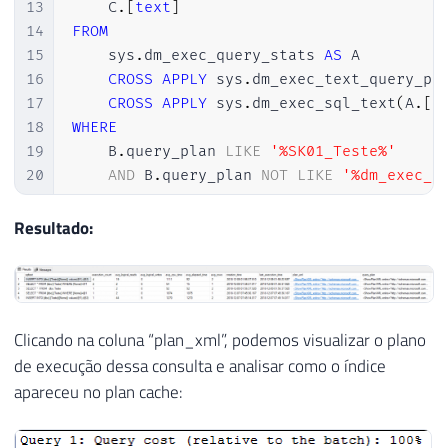
13
    C
.
[
text
]
14
FROM
15
    sys
.
dm_exec_query_stats 
AS
 A

16
CROSS
APPLY
 sys
.
dm_exec_text_query_pl
17
CROSS
APPLY
 sys
.
dm_exec_sql_text
(
A
.
[
s
18
WHERE
19
    B
.
query_plan 
LIKE
'%SK01_Teste%'
20
AND
 B
.
query_plan 
NOT
LIKE
'%dm_exec_t
21
ORDER
BY
22
    A
.
last_execution_time 
DESC
Resultado:
23
OPTION
(
RECOMPILE
)
Clicando na coluna “plan_xml”, podemos visualizar o plano
de execução dessa consulta e analisar como o índice
apareceu no plan cache: