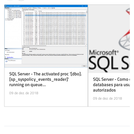
SQL Server - The activated proc '[dbo].
[sp_syspolicy_events_reader]'
SQL Server - Como oc
running on queue
databases para usuár
'msdb.dbo.syspolicy_event_queue'
autorizados
09 de dez. de 2018
09 de dez. de 2018