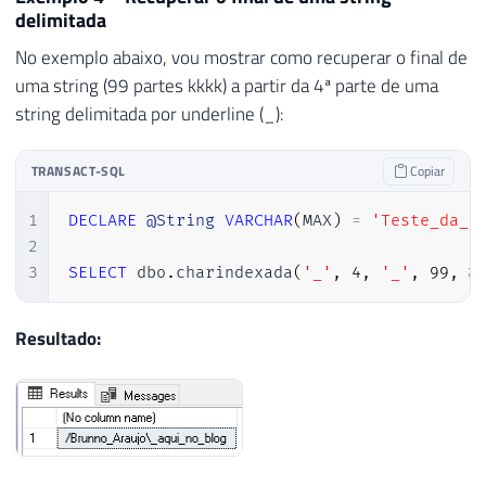
delimitada
No exemplo abaixo, vou mostrar como recuperar o final de
uma string (99 partes kkkk) a partir da 4ª parte de uma
string delimitada por underline (_):
TRANSACT-SQL
Copiar
1
DECLARE
@String
VARCHAR
(
MAX
)
=
'Teste_da_c
2
3
SELECT
 dbo
.
charindexada
(
'_'
,
4
,
'_'
,
99
,
@
Resultado: