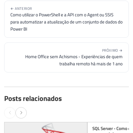
50
SET
@DELIM_POS_FIM
=
CHARINDEX
(
@
← ANTERIOR
51
SET
@string_AUX
=
SUBSTRING
(
@
Como utilizar o PowerShell e a API com o Agent ou SSIS
52
SET
@CONT_AUX
=
@CONT_AUX
+
para automatizar a atualização de um conjunto de dados do
53
SET
@CONT_POS_FIM
=
@CONT_POS_F
Power BI
54
55
END
56
PRÓXIMO →
Home Office sem Achismos - Experiências de quem
57
SET
@DELIM_POS_FIM
=
LEN
(
SUBSTRING
(
@s
trabalha remoto há mais de 1 ano
58
59
-- ############################ VALIDAÇÕE
60
61
IF
(
@tipo
=
0
AND
@delimitador_esquer
62
BEGIN
Posts relacionados
63
SELECT
@tipo_FIM
=
@CONT_POS_INI
64
END
65
66
IF
(
@tipo
=
1
)
67
BEGIN
SQL Server - Como e