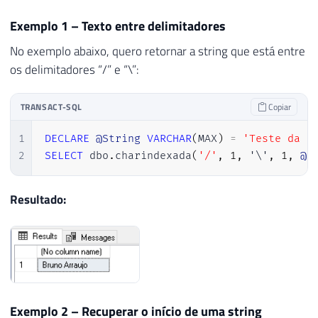
Exemplo 1 – Texto entre delimitadores
No exemplo abaixo, quero retornar a string que está entre
os delimitadores “/” e “\”:
TRANSACT-SQL
Copiar
1
DECLARE
@String
VARCHAR
(
MAX
)
=
'Teste da c
2
SELECT
 dbo
.
charindexada
(
'/'
,
1
,
 '\'
,
1
,
@S
Resultado:
Exemplo 2 – Recuperar o início de uma string