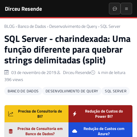
Dirceu Resende
BLOG
›
Banco de Dados
›
Desenvolvimento de Query
›
SQL Server
SQL Server - charindexada: Uma
função diferente para quebrar
strings delimitadas (split)
03 de novembro de 2019
Dirceu Resende
4 min de leitura
396 views
BANCO DE DADOS
DESENVOLVIMENTO DE QUERY
SQL SERVER
Precisa de Consultoria de
Redução de Custos do
BI?
Power BI?
Precisa de Consultoria em
Redução de Custos com
Banco de Dados?
Azure?