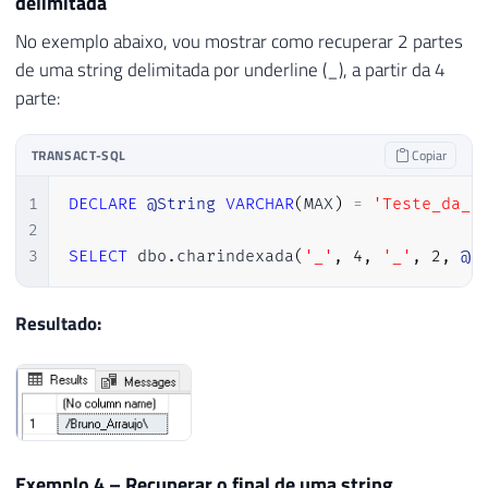
delimitada
No exemplo abaixo, vou mostrar como recuperar 2 partes
de uma string delimitada por underline (_), a partir da 4
parte:
TRANSACT-SQL
Copiar
1
DECLARE
@String
VARCHAR
(
MAX
)
=
'Teste_da_c
2
3
SELECT
 dbo
.
charindexada
(
'_'
,
4
,
'_'
,
2
,
@S
Resultado:
Exemplo 4 – Recuperar o final de uma string