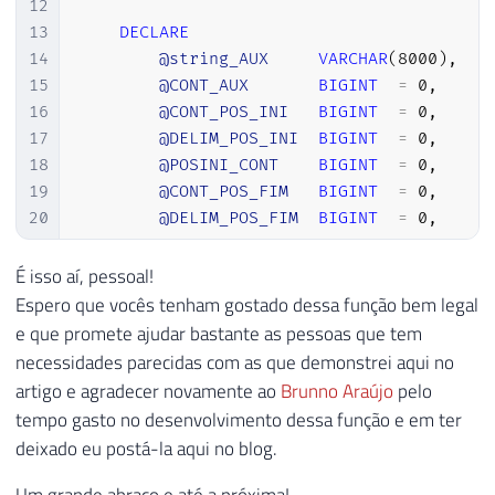
12
13
DECLARE
14
@string_AUX
VARCHAR
(
8000
)
,
15
@CONT_AUX
BIGINT
=
0
,
16
@CONT_POS_INI
BIGINT
=
0
,
17
@DELIM_POS_INI
BIGINT
=
0
,
18
@POSINI_CONT
BIGINT
=
0
,
19
@CONT_POS_FIM
BIGINT
=
0
,
20
@DELIM_POS_FIM
BIGINT
=
0
,
21
@TAM_D_INI
BIGINT
,
22
@TAM_D_FIM
BIGINT
,
É isso aí, pessoal!
23
@tipo_FIM
VARCHAR
(
8000
)
Espero que vocês tenham gostado dessa função bem legal
24
e que promete ajudar bastante as pessoas que tem
25
SET
@string_AUX
=
LTRIM
(
RTRIM
(
@string
necessidades parecidas com as que demonstrei aqui no
26
SET
@TAM_D_INI
=
(
CASE
@delimitador_
artigo e agradecer novamente ao
Brunno Araújo
pelo
27
SET
@TAM_D_FIM
=
(
CASE
@delimitador_
tempo gasto no desenvolvimento dessa função e em ter
28
deixado eu postá-la aqui no blog.
29
-- ############################ CAPTURA D
30