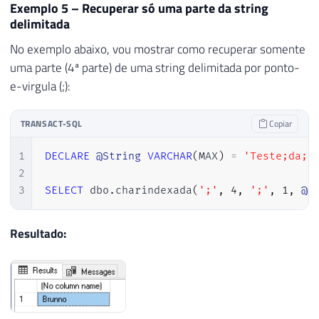
Exemplo 5 – Recuperar só uma parte da string
delimitada
No exemplo abaixo, vou mostrar como recuperar somente
uma parte (4ª parte) de uma string delimitada por ponto-
e-virgula (;):
TRANSACT-SQL
Copiar
1
DECLARE
@String
VARCHAR
(
MAX
)
=
'Teste;da;c
2
3
SELECT
 dbo
.
charindexada
(
';'
,
4
,
';'
,
1
,
@S
Resultado: