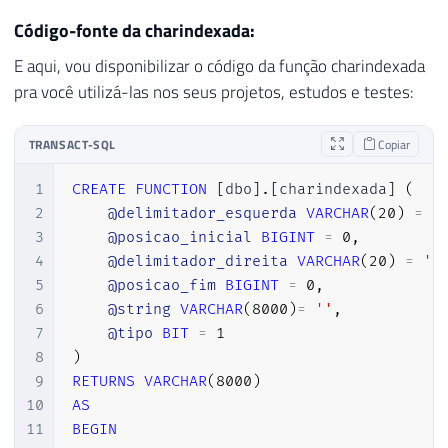
Código-fonte da charindexada:
E aqui, vou disponibilizar o código da função charindexada
pra você utilizá-las nos seus projetos, estudos e testes:
TRANSACT-SQL
Copiar
1
CREATE
FUNCTION
[
dbo
]
.
[
charindexada
]
(
2
@delimitador_esquerda
VARCHAR
(
20
)
=
'
3
@posicao_inicial
BIGINT
=
0
,
4
@delimitador_direita
VARCHAR
(
20
)
=
''
5
@posicao_fim
BIGINT
=
0
,
6
@string
VARCHAR
(
8000
)
=
''
,
7
@tipo
BIT
=
1
8
)
9
RETURNS
VARCHAR
(
8000
)
10
AS
11
BEGIN