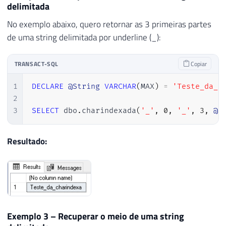
delimitada
No exemplo abaixo, quero retornar as 3 primeiras partes
de uma string delimitada por underline (_):
TRANSACT-SQL
Copiar
1
DECLARE
@String
VARCHAR
(
MAX
)
=
'Teste_da_c
2
3
SELECT
 dbo
.
charindexada
(
'_'
,
0
,
'_'
,
3
,
@S
Resultado:
Exemplo 3 – Recuperar o meio de uma string