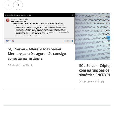
SQL Server - Alterei o Max Server
Memory para 0 e agora não consigo
conectar na instância
SQL Server - Criptog
23 de dez. de 2019
com as funções de cr
simétrica ENCRYPT
DECRYPTBYPASSPH
26 de dez. de 2019