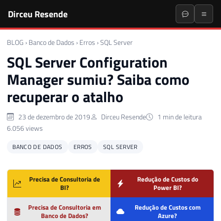
Dirceu Resende
BLOG
›
Banco de Dados
›
Erros
›
SQL Server
SQL Server Configuration
Manager sumiu? Saiba como
recuperar o atalho
23 de dezembro de 2019
Dirceu Resende
1 min de leitura
6.056 views
BANCO DE DADOS
ERROS
SQL SERVER
Precisa de Consultoria de
Redução de Custos do
BI?
Power BI?
Precisa de Consultoria em
Redução de Custos com
Banco de Dados?
Azure?