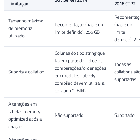
Limitação
2016 CTP2
Recomentaç
Tamanho máximo
Recomentação (não é um
(não é um
de memória
limite definido): 256 GB
limite
utilizado
definido): 2T
Colunas do tipo string que
fazem parte do índice ou
Todas as
comparações/ordenações
Suporte a collation
collations sã
em módulos natively-
suportadas
compiled devem utilizar a
collation *_BIN2.
Alterações em
tabelas memory-
Não suportado
Suportado
optimized após a
criação
Alterações em