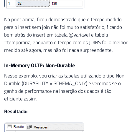
42
-- Teste simples
43
INSERT
INTO
 dirceuresende
.
dbo
.
Staging
44
VALUES
(
@Contador
,
'Dirceu Resende'
,
No print acima, ficou demonstrado que o tempo medido
45
para o insert sem join não foi muito satisfatório, ficando
46
SET
@Contador
+
=
1
bem atrás do insert em tabela @variavel e tabela
47
#temporaria, enquanto o tempo com os JOINS foi o melhor
48
END
medido até agora, mas não foi nada surpreendente.
49
50
In-Memory OLTP: Non-Durable
51
SET
@Qt_Duracao_1
=
DATEDIFF
(
SECOND
,
@Dt_
52
Nesse exemplo, vou criar as tabelas utilizando o tipo Non-
53
Durable (DURABILITY = SCHEMA_ONLY) e veremos se o
54
SET
@Total
=
10000
ganho de performance na inserção dos dados é tão
55
SET
@Contador
=
1
eficiente assim.
56
SET
@Dt_Log
=
GETDATE
(
)
57
Resultado:
58
WHILE
(
@Contador
<=
@Total
)
59
BEGIN
60