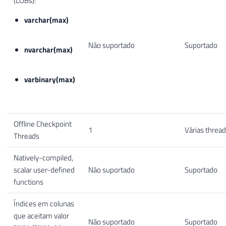
(LOBs):
varchar(max)
Não suportado
Suportado
nvarchar(max)
varbinary(max)
Offline Checkpoint
1
Várias threa
Threads
Natively-compiled,
scalar user-defined
Não suportado
Suportado
functions
Índices em colunas
que aceitam valor
Não suportado
Suportado