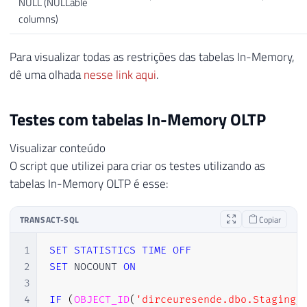
NULL (NULLable
columns)
Para visualizar todas as restrições das tabelas In-Memory,
dê uma olhada
nesse link aqui
.
Testes com tabelas In-Memory OLTP
Visualizar conteúdo
O script que utilizei para criar os testes utilizando as
tabelas In-Memory OLTP é esse:
TRANSACT-SQL
Copiar
1
SET
STATISTICS
TIME
OFF
2
SET
 NOCOUNT 
ON
3
4
IF
(
OBJECT_ID
(
'dirceuresende.dbo.Staging_