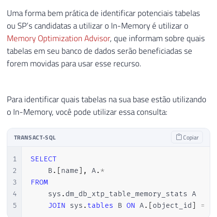
Uma forma bem prática de identificar potenciais tabelas
ou SP’s candidatas a utilizar o In-Memory é utilizar o
Memory Optimization Advisor
, que informam sobre quais
tabelas em seu banco de dados serão beneficiadas se
forem movidas para usar esse recurso.
Para identificar quais tabelas na sua base estão utilizando
o In-Memory, você pode utilizar essa consulta:
TRANSACT-SQL
Copiar
1
SELECT
2
    B
.
[
name
]
,
 A
.
*
3
FROM
4
    sys
.
dm_db_xtp_table_memory_stats A

5
JOIN
 sys
.
tables
 B 
ON
 A
.
[
object_id
]
=
 B