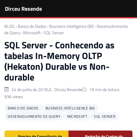
Dirceu Resende
BLOG
›
Banco de Dados
›
Business Intelligence (BI)
›
Desenvolvimento
de Query
›
Microsoft
›
SQL Server
SQL Server - Conhecendo as
tabelas In-Memory OLTP
(Hekaton) Durable vs Non-
durable
24 de junho de 2018
Dirceu Resende
16 min de leitura
936 views
BANCO DE DADOS
BUSINESS INTELLIGENCE (BI)
DESENVOLVIMENTO DE QUERY
MICROSOFT
SQL SERVER
Precisa de Consultoria de
Redução de Custos do