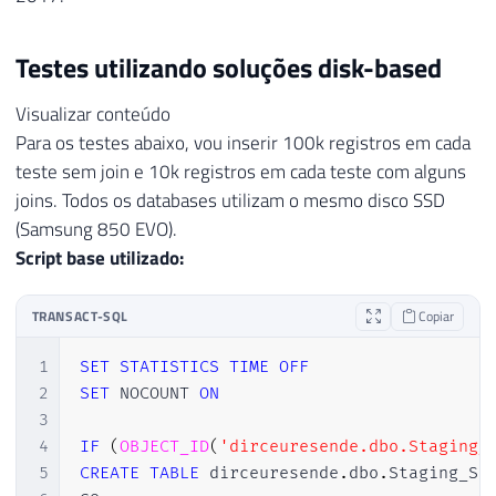
Testes utilizando soluções disk-based
Visualizar conteúdo
Para os testes abaixo, vou inserir 100k registros em cada
teste sem join e 10k registros em cada teste com alguns
joins. Todos os databases utilizam o mesmo disco SSD
(Samsung 850 EVO).
Script base utilizado:
TRANSACT-SQL
Copiar
1
SET
STATISTICS
TIME
OFF
2
SET
 NOCOUNT 
ON
3
4
IF
(
OBJECT_ID
(
'dirceuresende.dbo.Staging_
5
CREATE
TABLE
 dirceuresende
.
dbo
.
Staging_Se