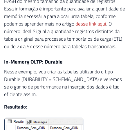
HASH do mesmo tamanho da quantidade de registros.
24
)
Essa informação é importante para avaliar a quantidade de
25
WITH
(
 MEMORY_OPTIMIZED 
=
ON
,
 DURABILITY 
memória necessária para alocar uma tabela, conforme
26
GO

podemos aprender mais no artigo
desse link aqui
. O
27
número ideal é igual a quantidade registros distintos da
28
tabela original para processos temporários de carga (ETL)
29
DECLARE
ou de 2x a 5x esse número para tabelas transacionais.
30
@Contador
INT
=
1
,
31
@Total
INT
=
100000
,
In-Memory OLTP: Durable
32
@Dt_Log
DATETIME
,
33
@Qt_Duracao_1
INT
,
Nesse exemplo, vou criar as tabelas utilizando o tipo
34
@Qt_Duracao_2
INT
Durable (DURABILITY = SCHEMA_AND_DATA) e veremos
35
se o ganho de performance na inserção dos dados é tão
36
eficiente assim.
37
SET
@Dt_Log
=
GETDATE
(
)
38
Resultado:
39
WHILE
(
@Contador
<=
@Total
)
40
BEGIN
41