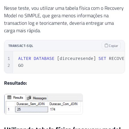
44
-- Teste com JOIN
Nesse teste, vou utilizar uma tabela física com o Recovery
45
INSERT
INTO
 dirceuresende
.
dbo
.
Staging_
Model no SIMPLE, que gera menos informações na
46
SELECT
@Contador
,
 A
.
Dt_Venda
,
 A
.
Vl_Ve
transaction log e teoricamente, deveria entregar uma
47
FROM
 dirceuresende
.
dbo
.
Fato_Venda A

carga mais rápida.
48
JOIN
 dirceuresende
.
dbo
.
Dim_Cliente B 
49
JOIN
 dirceuresende
.
dbo
.
Dim_Produto C 
TRANSACT-SQL
Copiar
50
JOIN
 dirceuresende
.
dbo
.
Dim_Forma_Paga
51
1
ALTER
DATABASE
[
dirceuresende
]
SET
 RECOVER
52
SET
@Contador
+
=
1
2
GO
53
54
END
55
Resultado:
56
57
SET
@Qt_Duracao_2
=
DATEDIFF
(
SECOND
,
@Dt_
58
59
60
SELECT
@Qt_Duracao_1
AS
 Duracao_Sem_JOIN
,