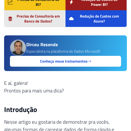
BI?
Power BI?
Precisa de Consultoria em
Redução de Custos com
Banco de Dados?
Azure?
Dirceu Resende
Especialista na plataforma de Dados Microsoft
Conheça meus treinamentos
E aí, galera!
Prontos para mais uma dica?
Introdução
Nesse artigo eu gostaria de demonstrar pra vocês,
algumas formas de carregar dados de forma rápida e