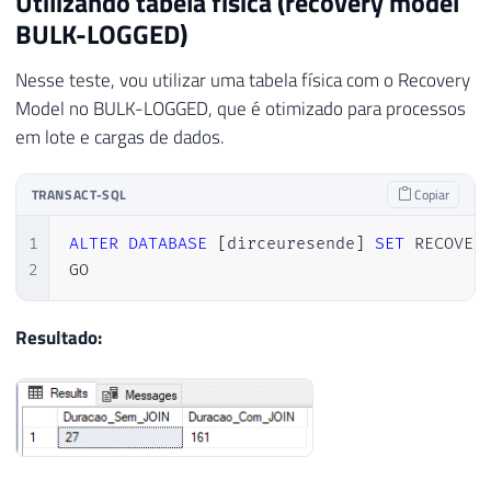
Utilizando tabela física (recovery model
BULK-LOGGED)
Nesse teste, vou utilizar uma tabela física com o Recovery
Model no BULK-LOGGED, que é otimizado para processos
em lote e cargas de dados.
TRANSACT-SQL
Copiar
1
ALTER
DATABASE
[
dirceuresende
]
SET
 RECOVERY
2
GO
Resultado: