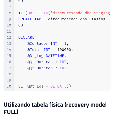
6
GO

7
8
IF
(
OBJECT_ID
(
'dirceuresende.dbo.Staging_
9
CREATE
TABLE
 dirceuresende
.
dbo
.
Staging_Co
10
GO

11
12
DECLARE
13
@Contador
INT
=
1
,
14
@Total
INT
=
100000
,
15
@Dt_Log
DATETIME
,
16
@Qt_Duracao_1
INT
,
17
@Qt_Duracao_2
INT
18
19
20
SET
@Dt_Log
=
GETDATE
(
)
21
22
WHILE
(
@Contador
<=
@Total
)
Utilizando tabela física (recovery model
23
BEGIN
FULL)
24