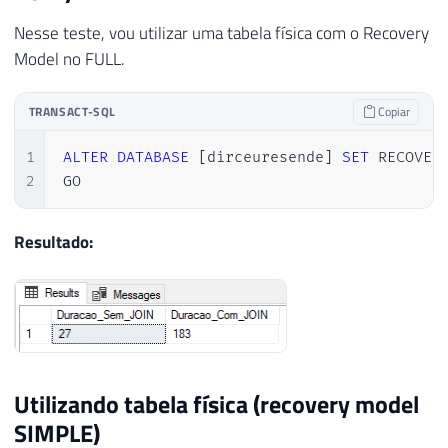
25
-- Teste simples
Nesse teste, vou utilizar uma tabela física com o Recovery
26
INSERT
INTO
 dirceuresende
.
dbo
.
Staging
Model no FULL.
27
VALUES
(
@Contador
,
'Dirceu Resende'
,
28
29
SET
@Contador
+
=
1
TRANSACT-SQL
Copiar
30
31
END
1
ALTER
DATABASE
[
dirceuresende
]
SET
 RECOVER
32
2
GO
33
34
SET
@Qt_Duracao_1
=
DATEDIFF
(
SECOND
,
@Dt_
Resultado:
35
36
37
SET
@Total
=
10000
38
SET
@Contador
=
1
39
SET
@Dt_Log
=
GETDATE
(
)
40
41
WHILE
(
@Contador
<=
@Total
)
Utilizando tabela física (recovery model
42
BEGIN
SIMPLE)
43