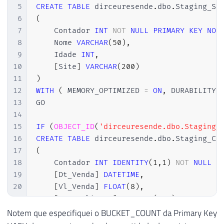
5
CREATE
TABLE
 dirceuresende
.
dbo
.
6
(
7
    Contador 
INT
NOT
NULL
PRIMARY
KEY
NON
8
    Nome 
VARCHAR
(
50
)
,
9
    Idade 
INT
,
10
[
Site
]
VARCHAR
(
200
)
11
)
12
WITH
(
 MEMORY_OPTIMIZED 
=
ON
,
 DURABILITY 
13
GO

14
15
IF
(
OBJECT_ID
(
'dirceuresende.dbo.Staging_
16
CREATE
TABLE
 dirceuresende
.
dbo
.
17
(
18
    Contador 
INT
IDENTITY
(
1
,
1
)
NOT
NULL
P
19
[
Dt_Venda
]
DATETIME
,
20
[
Vl_Venda
]
FLOAT
(
8
)
,
21
[
Nome_Cliente
]
VARCHAR
(
100
)
,
22
[
Nome_Produto
]
VARCHAR
(
100
)
,
Notem que especifiquei o BUCKET_COUNT da Primary Key
23
[
Ds_Forma_Pagamento
]
VARCHAR
(
100
)