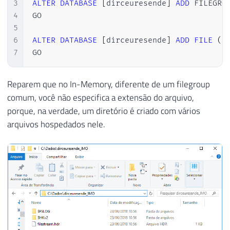
3
ALTER
DATABASE
[
dirceuresende
]
ADD
 FILEGRO
4
GO

5
6
ALTER
DATABASE
[
dirceuresende
]
ADD
FILE
(
 
7
GO
Reparem que no In-Memory, diferente de um filegroup
comum, você não especifica a extensão do arquivo,
porque, na verdade, um diretório é criado com vários
arquivos hospedados nele.