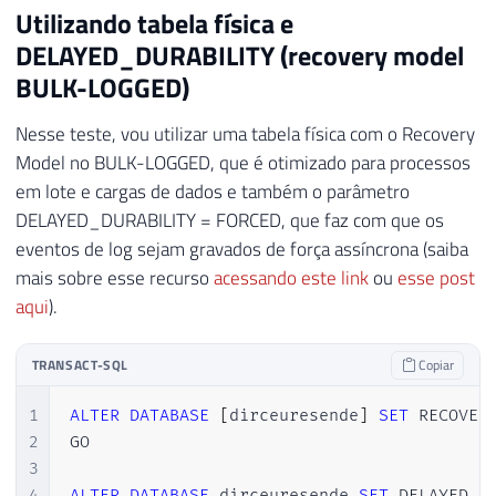
Utilizando tabela física e
DELAYED_DURABILITY (recovery model
BULK-LOGGED)
Nesse teste, vou utilizar uma tabela física com o Recovery
Model no BULK-LOGGED, que é otimizado para processos
em lote e cargas de dados e também o parâmetro
DELAYED_DURABILITY = FORCED, que faz com que os
eventos de log sejam gravados de força assíncrona (saiba
mais sobre esse recurso
acessando este link
ou
esse post
aqui
).
TRANSACT-SQL
Copiar
1
ALTER
DATABASE
[
dirceuresende
]
SET
 RECOVERY
2
GO

3
4
ALTER
DATABASE
 dirceuresende 
SET
 DELAYED_D