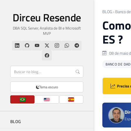
BLOG
›
Banco de
Dirceu Resende
Como 
DBA SQL Server, Analista de BI e Microsoft
MVP
ES ?
08 de maio 
BANCO DE DAD
Precisa 
Tema escuro
Di
Esp
BLOG