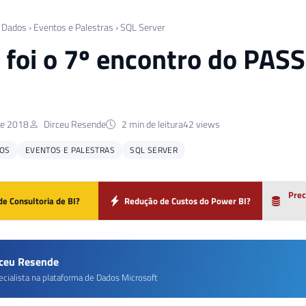
 Dados
›
Eventos e Palestras
›
SQL Server
foi o 7º encontro do PASS
de 2018
Dirceu Resende
2 min de leitura
42 views
OS
EVENTOS E PALESTRAS
SQL SERVER
Prec
de Consultoria de BI?
Redução de Custos do Power BI?
rceu Resende
ecialista na plataforma de Dados Microsoft