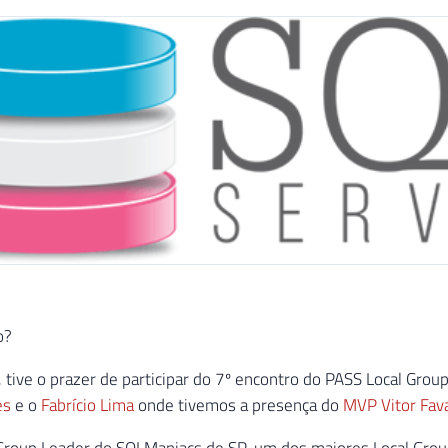
o?
 tive o prazer de participar do 7º encontro do PASS Local Grou
es
e o
Fabrício Lima
onde tivemos a presença do
MVP Vitor Fav
 Group Leader do SQLManiacs de SP, um dos maiores Local Group