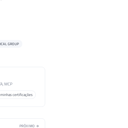
TA, MCP
 minhas certificações
PRÓXIMO →
obrir há quanto tempo
 quando a instância foi
iniciada