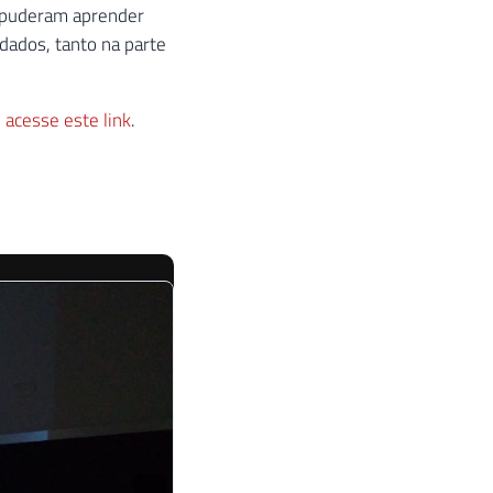
o puderam aprender
dados, tanto na parte
,
acesse este link
.
›
2
/
11