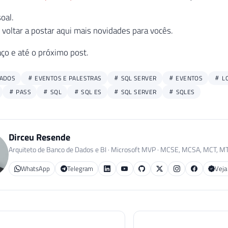
Dirceu Resende
Arquiteto de Banco de Dados e BI · Microsoft MVP · MCSE, MCSA, MCT, M
WhatsApp
Telegram
Veja
- Como visualizar toda a mensagem
SQL Server - Como desc
da execução do Job (mesmo quando
a instância está online ou
sa os 4000 caracteres)
elacionados