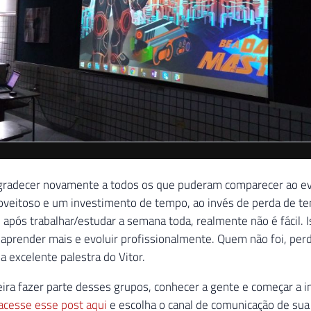
agradecer novamente a todos os que puderam comparecer ao e
roveitoso e um investimento de tempo, ao invés de perda de t
 após trabalhar/estudar a semana toda, realmente não é fácil. 
aprender mais e evoluir profissionalmente. Quem não foi, perd
a excelente palestra do Vitor.
ira fazer parte desses grupos, conhecer a gente e começar a i
acesse esse post aqui
e escolha o canal de comunicação de sua 
soal.
voltar a postar aqui mais novidades para vocês.
ço e até o próximo post.
DADOS
EVENTOS E PALESTRAS
SQL SERVER
EVENTOS
LO
PASS
SQL
SQL ES
SQL SERVER
SQLES