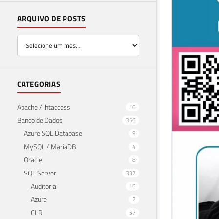
ARQUIVO DE POSTS
CATEGORIAS
Apache / .htaccess
10
Banco de Dados
356
Azure SQL Database
9
MySQL / MariaDB
4
Oracle
8
SQL Server
337
Auditoria
16
Azure
2
CLR
57