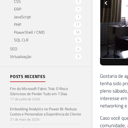
CSS
1
Gostaria de 
ERP
1
tenha sido p
JavaScript
1
pleno sábado,
PHP
17
interesse em 
PowerShell / CMD
10
networking e 
SQL CLR
4
Caso você que
SEO
4
comunidade,
Virtualização
5
É isso aí, pes
Em breve vou 
POSTS RECENTES
Um forte abra
Fim do Microsoft Fabric Trial: O Risco
Silencioso de Perder Tudo em 7 Dias
17 de junho de 2026
BANCO DE 
Embedding Analytics no Power BI: Reduza
PALESTRAS
Custos e Personalize a Experiência do Cliente
21 de maio de 2026