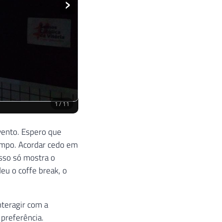
vento. Espero que
empo. Acordar cedo em
Isso só mostra o
eu o coffe break, o
nteragir com a
preferência.
CAL GROUP