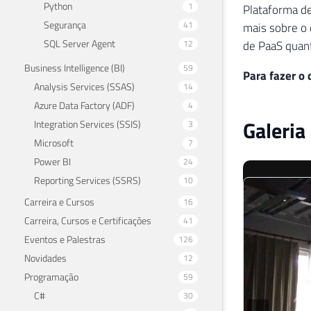
Python
1
Plataforma d
Segurança
41
mais sobre o 
SQL Server Agent
12
de PaaS quant
Business Intelligence (BI)
59
Para fazer o
Analysis Services (SSAS)
14
Azure Data Factory (ADF)
4
Galeria
Integration Services (SSIS)
3
Microsoft
7
Power BI
24
Reporting Services (SSRS)
10
Carreira e Cursos
16
‹
Carreira, Cursos e Certificações
41
Eventos e Palestras
126
Novidades
12
Programação
59
C#
30