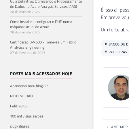
Guia Definitivo: Otimizando o Processamento
de Dados no Azure Analysis Services (AAS)
20 de maio de 2026
Como instalar e configurar o PHP numa
máquina virtual do Azure
18 de maio de 2026
Certificação DP-600 - Torne-se um Fabric
Analytics Engineering
27 de fevereiro de 2026
← ANTERIOR
SQL Server 
de retorno 
POSTS MAIS ACESSADOS HOJE
ela ultrapas
Abandonei meu blog???
MEIO MILHÃO
Feliz 2016!
Posts r
100 mil visualizações
slug-aliases