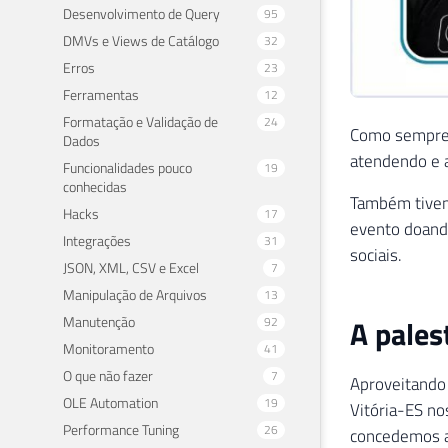
Desenvolvimento de Query
95
DMVs e Views de Catálogo
32
Erros
23
Ferramentas
12
Formatação e Validação de
24
Como sempre,
Dados
atendendo e 
Funcionalidades pouco
19
conhecidas
Também tive
Hacks
17
evento doando
Integrações
31
sociais.
JSON, XML, CSV e Excel
7
Manipulação de Arquivos
13
Manutenção
A pales
92
Monitoramento
41
O que não fazer
7
Aproveitando
OLE Automation
19
Vitória-ES no
Performance Tuning
26
concedemos a 