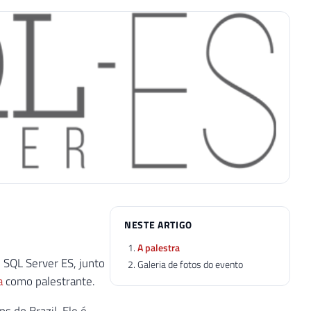
NESTE ARTIGO
A palestra
p SQL Server ES, junto
Galeria de fotos do evento
a
como palestrante.
s do Brazil. Ele é