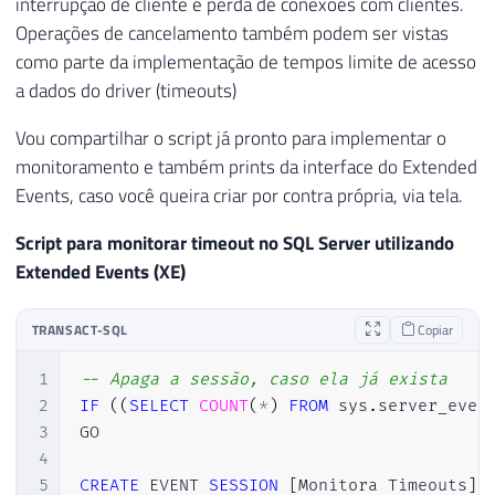
interrupção de cliente e perda de conexões com clientes.
Operações de cancelamento também podem ser vistas
como parte da implementação de tempos limite de acesso
a dados do driver (timeouts)
Vou compartilhar o script já pronto para implementar o
monitoramento e também prints da interface do Extended
Events, caso você queira criar por contra própria, via tela.
Script para monitorar timeout no SQL Server utilizando
Extended Events (XE)
TRANSACT-SQL
Copiar
1
-- Apaga a sessão, caso ela já exista
2
IF
(
(
SELECT
COUNT
(
*
)
FROM
 sys
.
server_even
3
GO

4
5
CREATE
 EVENT 
SESSION
[
Monitora Timeouts
]