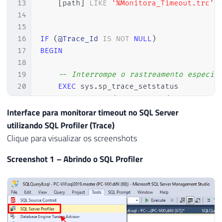
13
[
path
]
LIKE
'%Monitora_Timeout.trc'
14
15
16
IF
(
@Trace_Id
IS
NOT
NULL
)
17
BEGIN
18
19
-- Interrompe o rastreamento especif
20
EXEC
 sys
.
sp_trace_setstatus

21
@Trace_Id
=
@Trace_Id
,
22
@status
=
0
Interface para monitorar timeout no SQL Server
23
utilizando SQL Profiler (Trace)
24
Clique para visualizar os screenshots
25
-- Fecha o rastreamento especificado
Screenshot 1 – Abrindo o SQL Profiler
26
EXEC
 sys
.
sp_trace_setstatus 

27
@Trace_Id
=
@Trace_Id
,
28
@status
=
2
29
30
31
IF
(
OBJECT_ID
(
'dbo.Historico_Timeout