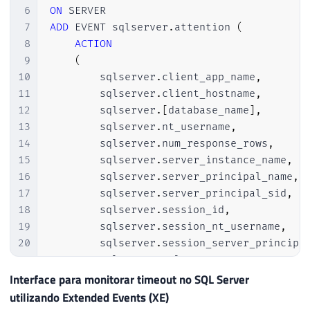
6
ON
7
ADD
 EVENT sqlserver
.
attention 
(
8
ACTION
9
(
10
        sqlserver
.
client_app_name
,
11
        sqlserver
.
client_hostname
,
12
        sqlserver
.
[
database_name
]
,
13
        sqlserver
.
nt_username
,
14
        sqlserver
.
num_response_rows
,
15
        sqlserver
.
server_instance_name
,
16
        sqlserver
.
server_principal_name
,
17
        sqlserver
.
server_principal_sid
,
18
        sqlserver
.
session_id
,
19
        sqlserver
.
session_nt_username
,
20
        sqlserver
.
session_server_principa
21
        sqlserver
.
sql_text
,
22
        sqlserver
.
username

Interface para monitorar timeout no SQL Server
23
)
utilizando Extended Events (XE)
24
)