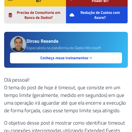
BI?
Power BI?
Precisa de Consultoria em
Redução de Custos com
Banco de Dados?
Azure?
Dirceu Resende
Especialista na plataforma de Dados Microsoft
Conheça meus treinamentos
Olá pessoal!
O tema do post de hoje é timeout, que consiste em um
tempo limite (geralmente, medido em segundos) em que
uma operação irá aguardar até que ela encerre a execução
de forma forçada, caso esse tempo limite seja atingido.
O objetivo desse post é mostrar como identificar timeout
ou conexões interrompidas utilizando Extended Events