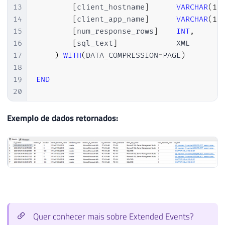
13
[
client_hostname
]
VARCHAR
(
10
14
[
client_app_name
]
VARCHAR
(
10
15
[
num_response_rows
]
INT
,
16
[
sql_text
]
             XML

17
)
WITH
(
DATA_COMPRESSION
=
PAGE
)
18
19
END
20
21
22
DECLARE
@TimeZone
INT
=
DATEDIFF
(
HOUR
,
GE
Exemplo de dados retornados:
23
DECLARE
@Dt_Ultimo_Evento
DATETIME
=
ISNU
24
25
26
IF
(
OBJECT_ID
(
'tempdb..#Eventos'
)
IS
NOT
27
;
WITH
 CTE 
AS
(
28
SELECT
CONVERT
(
XML
,
 event_data
)
AS
 eve
29
FROM
 sys
.
fn_xe_file_target_read_file
(
30
)
Quer conhecer mais sobre Extended Events?
31
SELECT