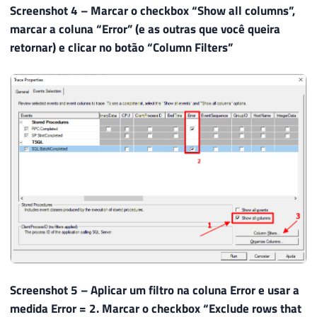
69
        HostName
,
Screenshot 4 – Marcar o checkbox “Show all columns”,
70
        ApplicationName
,
marcar a coluna “Error” (e as outras que você queira
71
        LoginName
,
retornar) e clicar no botão “Column Filters”
72
        CAST
(
Duration 
/
1000
/
1000.00
A
73
        StartTime
,
74
DATEADD
(
MILLISECOND
,
 Duration 
/
75
        ServerName
,
76
        DatabaseName

77
FROM
78
        ::fn_trace_gettable
(
@Path
,
DEFAU
79
WHERE
80
        ApplicationName 
NOT
LIKE
'%Manag
81
AND
 Error 
=
2
-- Abort
82
ORDER
BY
83
        StartTime

84
85
Screenshot 5 – Aplicar um filtro na coluna Error e usar a
86
------------------------------------
medida Error = 2. Marcar o checkbox “Exclude rows that
87
-- Apaga o arquivo de trace