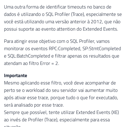
50
    xed
.
event_data
.
value
(
'(action[@name="
Uma outra forma de identificar timeouts no banco de
51
    xed
.
event_data
.
value
(
'(action[@name="
dados é utilizando o SQL Profiler (Trace), especialmente se
52
    xed
.
event_data
.
value
(
'(action[@name="
você está utilizando uma versão anterior à 2012, que não
53
    xed
.
event_data
.
value
(
'(action[@name="
possui suporte ao evento attention do Extended Events.
54
    TRY_CAST
(
xed
.
event_data
.
value
(
'(actio
55
FROM
Para atingir esse objetivo com o SQL Profiler, vamos
56
#Eventos A
monitorar os eventos RPC:Completed, SP:StmtCompleted
57
CROSS
APPLY
 A
.
event_data
.
nodes
(
'//eve
e SQL:BatchCompleted e filtrar apenas os resultados que
atendam ao filtro Error = 2.
Importante
Mesmo aplicando esse filtro, você deve acompanhar de
perto se o workload do seu servidor vai aumentar muito
após ativar esse trace, porque tudo o que for executado,
será analisado por esse trace.
Sempre que possível, tente utilizar Extended Events (XE)
ao invés de Profiler (Trace), especialmente para essa
situação.