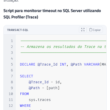
Script para monitorar timeout no SQL Server utilizando
SQL Profiler (Trace)
TRANSACT-SQL
Copiar
1
----------------------------------------
2
-- Armazena os resultados do Trace na ta
3
----------------------------------------
4
5
DECLARE
@Trace_Id
INT
,
@Path
VARCHAR
(
MAX
6
7
SELECT
8
@Trace_Id
=
 id
,
9
@Path
=
[
path
]
10
FROM
11
    sys
.
12
WHERE