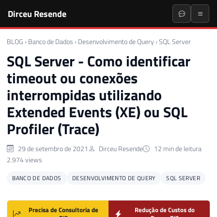
Dirceu Resende
BLOG
›
Banco de Dados
›
Desenvolvimento de Query
›
SQL Server
SQL Server - Como identificar
timeout ou conexões
interrompidas utilizando
Extended Events (XE) ou SQL
Profiler (Trace)
29 de setembro de 2021
Dirceu Resende
12 min de leitura
2.974 views
BANCO DE DADOS
DESENVOLVIMENTO DE QUERY
SQL SERVER
Precisa de Consultoria de
Redução de Custos do