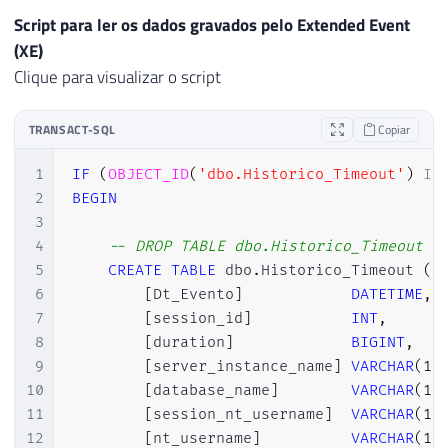
Script para ler os dados gravados pelo Extended Event
(XE)
Clique para visualizar o script
TRANSACT-SQL
Copiar
1
IF
(
OBJECT_ID
(
'dbo.Historico_Timeout'
)
IS
2
BEGIN
3
4
-- DROP TABLE dbo.Historico_Timeout
5
CREATE
TABLE
 dbo
.
Historico_Timeout 
(
6
[
Dt_Evento
]
DATETIME
,
7
[
session_id
]
INT
,
8
[
duration
]
BIGINT
,
9
[
server_instance_name
]
VARCHAR
(
10
10
[
database_name
]
VARCHAR
(
10
11
[
session_nt_username
]
VARCHAR
(
10
12
[
nt_username
]
VARCHAR
(
10