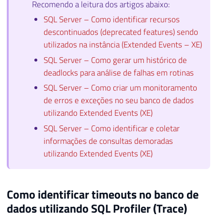
Recomendo a leitura dos artigos abaixo:
32
DATEADD
(
HOUR
,
@TimeZone
,
 CTE
.
event_da
SQL Server – Como identificar recursos
33
    CTE
.
descontinuados (deprecated features) sendo
34
INTO
utilizados na instância (Extended Events – XE)
35
#Eventos
36
FROM
SQL Server – Como gerar um histórico de
37
deadlocks para análise de falhas em rotinas
38
WHERE
SQL Server – Como criar um monitoramento
39
DATEADD
(
HOUR
,
@TimeZone
,
 CTE
.
event_da
de erros e exceções no seu banco de dados
40
utilizando Extended Events (XE)
41
SQL Server – Como identificar e coletar
42
INSERT
INTO
 dbo
.
43
SELECT
informações de consultas demoradas
44
    A
.
Dt_Evento
,
utilizando Extended Events (XE)
45
    xed
.
event_data
.
value
(
'(action[@name="
46
    xed
.
event_data
.
value
(
'(data[@name="du
47
    xed
.
event_data
.
value
(
'(action[@name="
Como identificar timeouts no banco de
48
    xed
.
event_data
.
value
(
'(action[@name="
dados utilizando SQL Profiler (Trace)
49
    xed
.
event_data
.
value
(
'(action[@name="