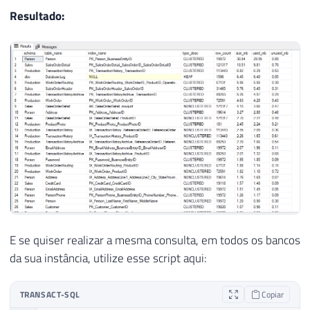
22
    i
.
[
name
]
,
Resultado:
23
    i
.
[
type_desc
]
,
24
    p
.
[
rows
]
25
ORDER
BY
26
[
size_mb
]
DESC
E se quiser realizar a mesma consulta, em todos os bancos
da sua instância, utilize esse script aqui:
TRANSACT-SQL
Copiar