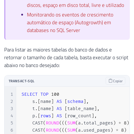
discos, espaço em disco total, livre e utilizado
Monitorando os eventos de crescimento
automático de espaço (Autogrowth) em
databases no SQL Server
Para listar as maiores tabelas do banco de dados e
retornar o tamanho de cada tabela, basta executar o script
abaixo no banco desejado:
TRANSACT-SQL
Copiar
1
SELECT
TOP
100
2
    s
.
[
name
]
AS
[
schema
]
,
3
    t
.
[
name
]
AS
[
table_name
]
,
4
    p
.
[
rows
]
AS
[
row_count
]
,
5
    CAST
(
ROUND
(
(
(
SUM
(
a
.
total_pages
)
*
8
)
6
    CAST
(
ROUND
(
(
(
SUM
(
a
.
used_pages
)
*
8
)
/