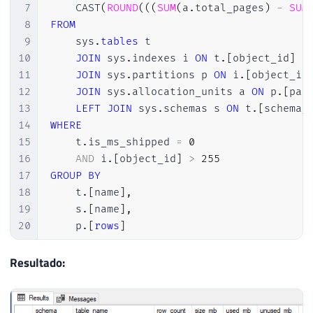
7
    CAST
(
ROUND
(
(
(
SUM
(
a
.
total_pages
)
-
SUM
8
FROM
9
    sys
.
tables
 t

10
JOIN
 sys
.
indexes i 
ON
 t
.
[
object_id
]
=
11
JOIN
 sys
.
partitions p 
ON
 i
.
[
object_id
12
JOIN
 sys
.
allocation_units a 
ON
 p
.
[
par
13
LEFT
JOIN
 sys
.
schemas s 
ON
 t
.
[
schema_
14
WHERE
15
    t
.
is_ms_shipped 
=
0
16
AND
 i
.
[
object_id
]
>
255
17
GROUP
BY
18
    t
.
[
name
]
,
19
    s
.
[
name
]
,
20
    p
.
[
rows
]
21
ORDER
BY
22
[
size_mb
]
DESC
Resultado: