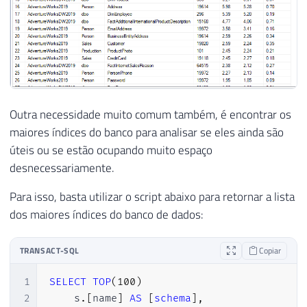
32
        t.is_ms_shipped = 0

33
        AND i.[object_id] > 255 

34
    GROUP BY

35
        t.[name], 

36
        s.[name], 

37
        p.[rows]

38
    ORDER BY

Outra necessidade muito comum também, é encontrar os
39
        5 DESC

maiores índices do banco para analisar se eles ainda são
40
úteis ou se estão ocupando muito espaço
41
END'
desnecessariamente.
42
43
SELECT
TOP
100
*
Para isso, basta utilizar o script abaixo para retornar a lista
44
FROM
[
#tamanho_tabelas]
dos maiores índices do banco de dados:
45
ORDER
BY
[
size_mb
]
DESC
TRANSACT-SQL
Copiar
1
SELECT
TOP
(
100
)
2
    s
.
[
name
]
AS
[
schema
]
,