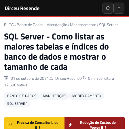
Dirceu Resende
BLOG
›
Banco de Dados
›
Manutenção
›
Monitoramento
›
SQL Server
SQL Server - Como listar as
maiores tabelas e índices do
banco de dados e mostrar o
tamanho de cada
01 de outubro de 2021
Dirceu Resende
5 min de leitura
12.596 views
BANCO DE DADOS
MANUTENÇÃO
MONITORAMENTO
SQL SERVER
Precisa de Consultoria de
Redução de Custos do
BI?
Power BI?