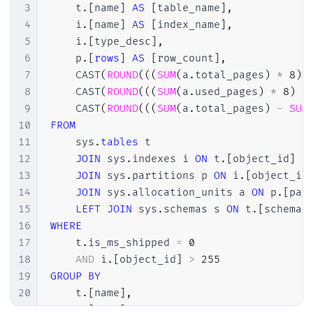
3
    t
.
[
name
]
AS
[
table_name
]
,
4
    i
.
[
name
]
AS
[
index_name
]
,
5
    i
.
[
type_desc
]
,
6
    p
.
[
rows
]
AS
[
row_count
]
,
7
    CAST
(
ROUND
(
(
(
SUM
(
a
.
total_pages
)
*
8
)
8
    CAST
(
ROUND
(
(
(
SUM
(
a
.
used_pages
)
*
8
)
/
9
    CAST
(
ROUND
(
(
(
SUM
(
a
.
total_pages
)
-
SUM
10
FROM
11
    sys
.
tables
 t

12
JOIN
 sys
.
indexes i 
ON
 t
.
[
object_id
]
=
13
JOIN
 sys
.
partitions p 
ON
 i
.
[
object_id
14
JOIN
 sys
.
allocation_units a 
ON
 p
.
[
par
15
LEFT
JOIN
 sys
.
schemas s 
ON
 t
.
[
schema_
16
WHERE
17
    t
.
is_ms_shipped 
=
0
18
AND
 i
.
[
object_id
]
>
255
19
GROUP
BY
20
    t
.
[
name
]
,
21
    s
.
[
name
]
,