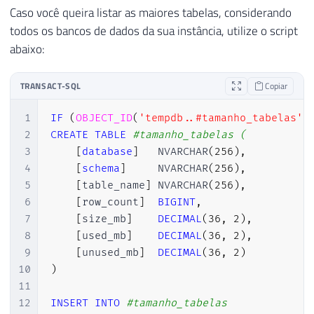
Caso você queira listar as maiores tabelas, considerando
todos os bancos de dados da sua instância, utilize o script
abaixo:
TRANSACT-SQL
Copiar
1
IF
(
OBJECT_ID
(
'tempdb..#tamanho_tabelas'
)
2
CREATE
TABLE
#tamanho_tabelas (
3
[
database
]
   NVARCHAR
(
256
)
,
4
[
schema
]
     NVARCHAR
(
256
)
,
5
[
table_name
]
 NVARCHAR
(
256
)
,
6
[
row_count
]
BIGINT
,
7
[
size_mb
]
DECIMAL
(
36
,
2
)
,
8
[
used_mb
]
DECIMAL
(
36
,
2
)
,
9
[
unused_mb
]
DECIMAL
(
36
,
2
)
10
)
11
12
INSERT
INTO
#tamanho_tabelas