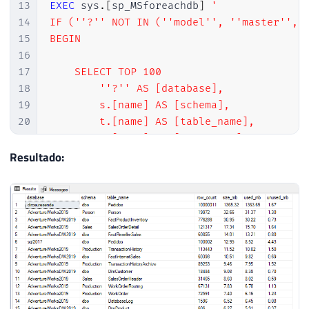
13
EXEC
 sys
.
[
sp_MSforeachdb
]
'

14
IF (''?'' NOT IN (''model'', ''master'', '
15
BEGIN

16
17
    SELECT TOP 100

18
        ''?'' AS [database],

19
        s.[name] AS [schema],

20
        t.[name] AS [table_name],

21
        p.[rows] AS [row_count],

22
        CAST(ROUND(((SUM(a.total_pages) * 
Resultado:
23
        CAST(ROUND(((SUM(a.used_pages) * 8
24
        CAST(ROUND(((SUM(a.total_pages) - 
25
    FROM 

26
        [?].sys.tables t

27
        JOIN [?].sys.indexes i ON t.[objec
28
        JOIN [?].sys.partitions p ON i.[ob
29
        JOIN [?].sys.allocation_units a ON
30
        LEFT JOIN [?].sys.schemas s ON t.[
31
    WHERE 
