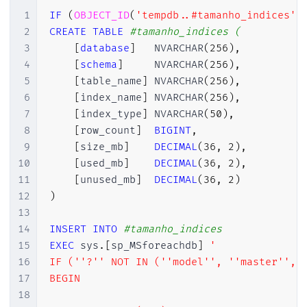
1
IF
(
OBJECT_ID
(
'tempdb..#tamanho_indices'
)
2
CREATE
TABLE
#tamanho_indices (
3
[
database
]
   NVARCHAR
(
256
)
,
4
[
schema
]
     NVARCHAR
(
256
)
,
5
[
table_name
]
 NVARCHAR
(
256
)
,
6
[
index_name
]
 NVARCHAR
(
256
)
,
7
[
index_type
]
 NVARCHAR
(
50
)
,
8
[
row_count
]
BIGINT
,
9
[
size_mb
]
DECIMAL
(
36
,
2
)
,
10
[
used_mb
]
DECIMAL
(
36
,
2
)
,
11
[
unused_mb
]
DECIMAL
(
36
,
2
)
12
)
13
14
INSERT
INTO
#tamanho_indices
15
EXEC
 sys
.
[
sp_MSforeachdb
]
'

16
IF (''?'' NOT IN (''model'', ''master'', '
17
BEGIN

18