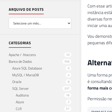
Com esse art
ARQUIVO DE POSTS
instância está
diversas form
iniciar uma a
Vou demonstr
pequenas dif
CATEGORIAS
Apache / .htaccess
10
Altern
Banco de Dados
356
Azure SQL Database
9
Uma forma prá
MySQL / MariaDB
4
é consultand
Oracle
8
forma mais c
SQL Server
337
Auditoria
16
Permissão ne
Azure
2
CLR
57
TRANSACT-SQ