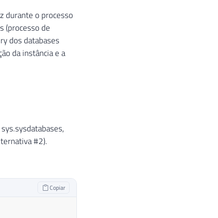
az durante o processo
os (processo de
ery dos databases
ão da instância e a
 sys.sysdatabases,
ternativa #2).
Copiar