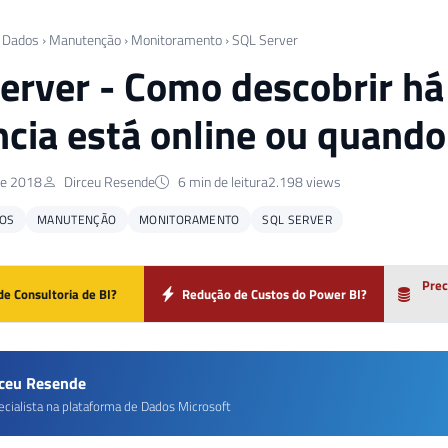
 Dados
›
Manutenção
›
Monitoramento
›
SQL Server
erver - Como descobrir h
ncia está online ou quando 
de 2018
Dirceu Resende
6 min de leitura
2.198 views
OS
MANUTENÇÃO
MONITORAMENTO
SQL SERVER
Prec
de Consultoria de BI?
Redução de Custos do Power BI?
rceu Resende
ecialista na plataforma de Dados Microsoft