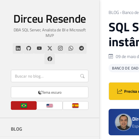
BLOG
›
Banco de
Dirceu Resende
SQL S
DBA SQL Server, Analista de BI e Microsoft
MVP
instâ
09 de maio 
BANCO DE DAD
Precisa 
Tema escuro
Di
Esp
BLOG