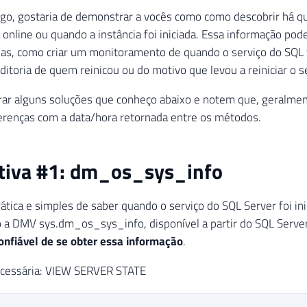
igo, gostaria de demonstrar a vocês como como descobrir há q
 online ou quando a instância foi iniciada. Essa informação pode
as, como criar um monitoramento de quando o serviço do SQL f
uditoria de quem reinicou ou do motivo que levou a reiniciar o s
ar alguns soluções que conheço abaixo e notem que, geralme
erenças com a data/hora retornada entre os métodos.
ativa #1: dm_os_sys_info
tica e simples de saber quando o serviço do SQL Server foi ini
o a DMV sys.dm_os_sys_info, disponível a partir do SQL Serv
onfiável de se obter essa informação
.
cessária: VIEW SERVER STATE
L