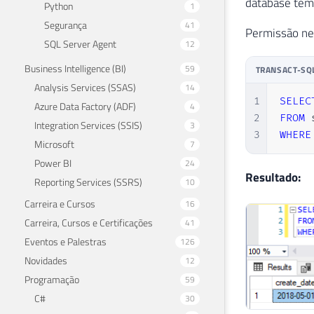
database temp
Python
1
Segurança
41
Permissão ne
SQL Server Agent
12
Business Intelligence (BI)
59
TRANSACT-SQ
Analysis Services (SSAS)
14
1
SELEC
Azure Data Factory (ADF)
4
2
FROM
 
Integration Services (SSIS)
3
3
WHERE
Microsoft
7
Power BI
24
Resultado:
Reporting Services (SSRS)
10
Carreira e Cursos
16
Carreira, Cursos e Certificações
41
Eventos e Palestras
126
Novidades
12
Programação
59
C#
30