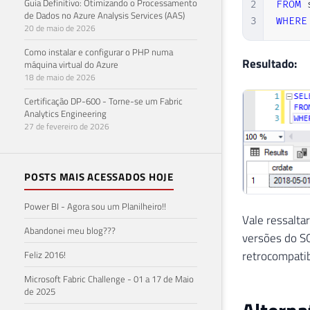
Guia Definitivo: Otimizando o Processamento
2
FROM
 
de Dados no Azure Analysis Services (AAS)
3
WHERE
20 de maio de 2026
Como instalar e configurar o PHP numa
Resultado:
máquina virtual do Azure
18 de maio de 2026
Certificação DP-600 - Torne-se um Fabric
Analytics Engineering
27 de fevereiro de 2026
POSTS MAIS ACESSADOS HOJE
Power BI - Agora sou um Planilheiro!!
Vale ressalt
Abandonei meu blog???
versões do SQ
retrocompatib
Feliz 2016!
Microsoft Fabric Challenge - 01 a 17 de Maio
de 2025