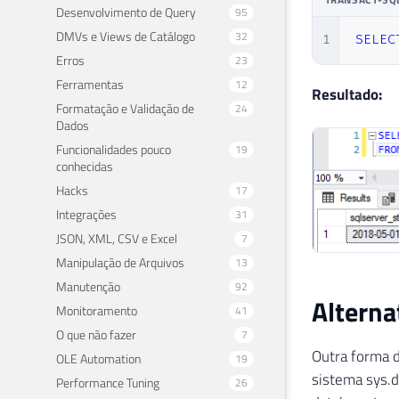
Desenvolvimento de Query
95
DMVs e Views de Catálogo
32
1
SELEC
Erros
23
Ferramentas
12
Resultado:
Formatação e Validação de
24
Dados
Funcionalidades pouco
19
conhecidas
Hacks
17
Integrações
31
JSON, XML, CSV e Excel
7
Manipulação de Arquivos
13
Manutenção
92
Alterna
Monitoramento
41
O que não fazer
7
Outra forma d
OLE Automation
19
sistema sys.d
Performance Tuning
26