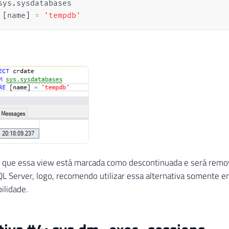
sys
.
[
name
]
=
'tempdb'
ar que essa view está marcada como descontinuada e será remo
L Server, logo, recomendo utilizar essa alternativa somente 
ilidade.