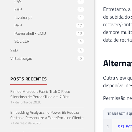
CSS
1
Entretanto, a
ERP
1
de subida do 
JavaScript
1
recovery) ant
PHP
17
demore muito,
PowerShell / CMD
10
data de recri
SQL CLR
4
SEO
4
Virtualização
5
Alterna
Outra view qu
POSTS RECENTES
disponível de
Fim do Microsoft Fabric Trial: O Risco
Silencioso de Perder Tudo em 7 Dias
Permissão ne
17 de junho de 2026
Embedding Analytics no Power BI: Reduza
TRANSACT-SQ
Custos e Personalize a Experiência do Cliente
21 de maio de 2026
1
SELEC