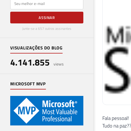
E-mail
ASSINAR
Junte-se a 657 outros assinantes
VISUALIZAÇÕES DO BLOG
4.141.855
views
MICROSOFT MVP
Fala pessoal!
Tudo na paz?