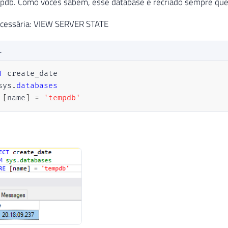
db. Como vocês sabem, esse database é recriado sempre que a 
cessária: VIEW SERVER STATE
L
T
sys
.
databases
[
name
]
=
'tempdb'