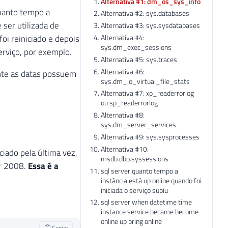
Alternativa #1: dm_os_sys_info
uanto tempo a
Alternativa #2: sys.databases
 ser utilizada de
Alternativa #3: sys.sysdatabases
Alternativa #4:
oi reiniciado e depois
sys.dm_exec_sessions
erviço, por exemplo.
Alternativa #5: sys.traces
Alternativa #6:
nte as datas possuem
sys.dm_io_virtual_file_stats
Alternativa #7: xp_readerrorlog
ou sp_readerrorlog
Alternativa #8:
sys.dm_server_services
Alternativa #9: sys.sysprocesses
Alternativa #10:
ciado pela última vez,
msdb.dbo.syssessions
er 2008.
Essa é a
sql server quanto tempo a
instância está up online quando foi
iniciada o serviço subiu
sql server when datetime time
instance service became become
online up bring online
Copiar