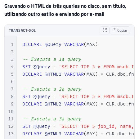
176
Gravando o HTML de três queries no disco, sem título,
177
utilizando outro estilo e enviando por e-mail
178
        retorno 
+=
aplicaEstilo
(
estilo
)
;
179
TRANSACT-SQL
Copiar
180
181
        retorno 
+=
@"

1
DECLARE
@Query
VARCHAR
(
MAX
)
182
        </style>"
;
2
183
3
-- Executa a 1a query	
184
4
SET
@Query
=
'SELECT TOP 5 * FROM msdb.IN
185
if
(
Fl_Html_Completo
)
5
DECLARE
@HTML1
VARCHAR
(
MAX
)
=
 CLR
.
dbo
.
fnc
186
{
6
187
7
-- Executa a 2a query
188
            retorno 
+=
@"

8
SET
@Query
=
'SELECT TOP 5 * FROM msdb.IN
189
    </head>

9
DECLARE
@HTML2
VARCHAR
(
MAX
)
=
 CLR
.
dbo
.
fnc
190
10
191
    <body>"
;
11
-- Executa a 3a query
192
12
SET
@Query
=
'SELECT TOP 5 job_id, name, 
193
}
13
DECLARE
@HTML3
VARCHAR
(
MAX
)
=
 CLR
.
dbo
.
fnc
194