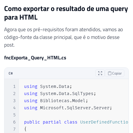
22
                    conn
.
Open
(
)
;
52
if
(
query
.
Contains
(
"REVOKE "
Como exportar o resultado de uma query
23
53
return
true
;
para HTML
24
using
(
var
 cmd 
=
 conn
54
25
{
55
if
(
query
.
Contains
(
"DISABLE 
Agora que os pré-requisitos foram atendidos, vamos ao
26
                        cmd
.
CommandText 
=
56
return
true
;
código-fonte da classe principal, que é o motivo desse
27
                        NomeServidor 
=
(
s
57
post.
28
}
58
if
(
query
.
Contains
(
"sp_"
)
)
29
59
return
true
;
fncExporta_Query_HTML.cs
30
var
 partes 
=
 NomeServ
60
31
61
32
if
(
partes
.
Length 
<=
62
return
false
;
C#
Copiar
33
if
(
string
.
Equals
(
par
63
1
using
System
.
Data
;
34
                        NomeServidor 
=
 pa
64
}
2
using
System
.
Data
.
SqlTypes
;
35
}
65
3
using
Bibliotecas
.
Model
;
36
66
4
using
Microsoft
.
SqlServer
.
Server
;
37
}
67
public
static
DataTable
ExecutaQ
5
38
catch
(
Exception
 ex
)
68
{
6
public
partial
class
UserDefinedFunction
39
{
69
7
{
40
throw
 ex
;
70
using
(
var
 con 
=
new
SqlConn