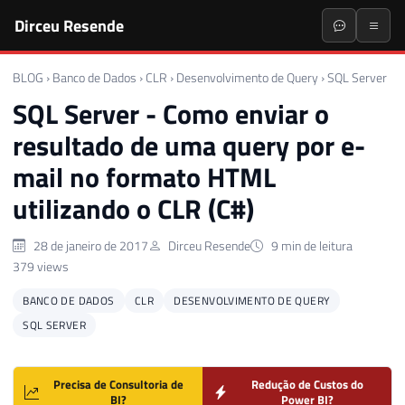
Dirceu Resende
BLOG
›
Banco de Dados
›
CLR
›
Desenvolvimento de Query
›
SQL Server
SQL Server - Como enviar o
resultado de uma query por e-
mail no formato HTML
utilizando o CLR (C#)
28 de janeiro de 2017
Dirceu Resende
9 min de leitura
379 views
BANCO DE DADOS
CLR
DESENVOLVIMENTO DE QUERY
SQL SERVER
Precisa de Consultoria de
Redução de Custos do
BI?
Power BI?