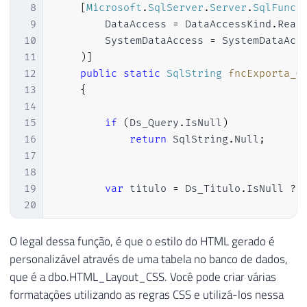
8
[
Microsoft
.
SqlServer
.
Server
.
SqlFunct
41
}
71
{
9
        DataAccess 
=
 DataAccessKind
.
Read
42
}
72
10
        SystemDataAccess 
=
 SystemDataAcc
43
73
                con
.
Open
(
)
;
11
)
]
44
}
74
12
public
static
SqlString
fncExporta_Q
45
75
using
(
var
 cmd 
=
new
Sql
13
{
46
76
{
14
47
public
static
class
Servidor
77
15
if
(
Ds_Query
.
IsNull
)
48
{
78
using
(
var
 sda 
=
new
16
return
 SqlString
.
Null
;
49
79
{
17
50
public
static
string
 Ds_Usuario 
=
80
18
51
public
static
string
 Ds_Senha 
=>
81
var
 dt 
=
new
Dat
19
var
 titulo 
=
 Ds_Titulo
.
IsNull 
?
52
82
                        sda
.
Fill
(
dt
)
;
20
53
public
static
string
 Context 
=>
"
83
21
54
public
static
string
 Localhost 
=>
84
return
 dt
;
22
if
(
Utils
.
QueryPerigosa
(
Ds_Query
O legal dessa função, é que o estilo do HTML gerado é
55
85
23
return
"Query perigosa"
;
56
public
static
string
getLocalhost
86
}
personalizável através de uma tabela no banco de dados,
24
57
{
87
que é a dbo.HTML_Layout_CSS. Você pode criar várias
25
58
88
}
formatações utilizando as regras CSS e utilizá-los nessa
26
var
 estilo 
=
1
;
59
var
 servidorAtual 
=
new
Servi
89