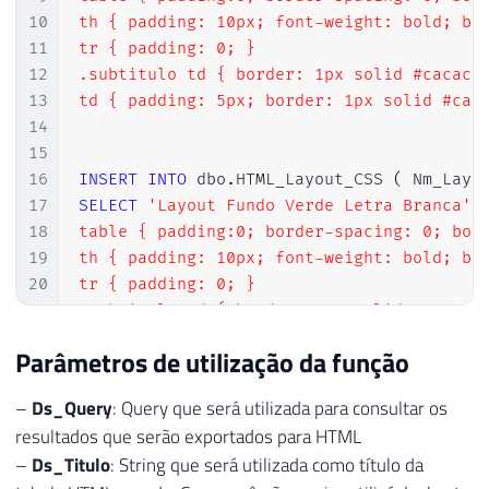
45
{
78
}
108
}
10
th { padding: 10px; font-weight: bold; bor
46
79
109
}
11
tr { padding: 0; }

47
                retorno 
+=
@"

80
}
110
12
.subtitulo td { border: 1px solid #cacaca;
48
            <tbody>

111
return
 retorno
;
13
td { padding: 5px; border: 1px solid #cac
49
112
14
50
                <tr>

113
}
15
51
                    <th colspan='"
+
 dad
114
16
INSERT
INTO
 dbo
.
HTML_Layout_CSS 
(
 Nm_Layo
52
                </tr>

115
}
17
SELECT
'Layout Fundo Verde Letra Branca'
,
53
116
18
table { padding:0; border-spacing: 0; bord
54
                <tr class='subtitulo'>"
;
117
}
19
th { padding: 10px; font-weight: bold; bor
55
20
tr { padding: 0; }

56
21
.subtitulo td { border: 1px solid #cacaca;
57
for
(
var
 i 
=
0
;
 i 
<
 dado
22
td { padding: 5px; border: 1px solid #cac
58
{
Parâmetros de utilização da função
59
                    retorno 
+=
@"

60
                    <td>"
+
 dados
.
Column
–
Ds_Query
: Query que será utilizada para consultar os
61
}
resultados que serão exportados para HTML
62
–
Ds_Titulo
: String que será utilizada como título da
63
                retorno 
+=
@"
