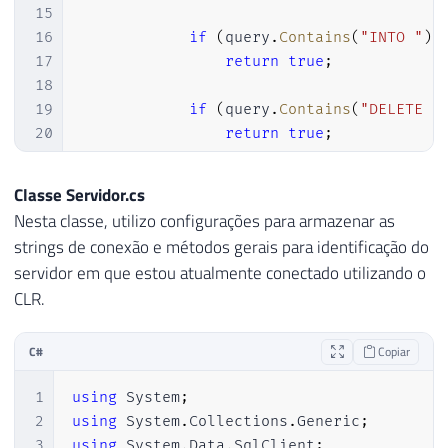
15
16
if
(
query
.
Contains
(
"INTO "
)
)
17
return
true
;
18
19
if
(
query
.
Contains
(
"DELETE "
20
return
true
;
21
22
if
(
query
.
Contains
(
"TRUNCATE
Classe Servidor.cs
23
return
true
;
Nesta classe, utilizo configurações para armazenar as
24
strings de conexão e métodos gerais para identificação do
25
if
(
query
.
Contains
(
"UPDATE "
servidor em que estou atualmente conectado utilizando o
26
return
true
;
CLR.
27
28
if
(
query
.
Contains
(
"DROP "
)
)
29
return
true
;
C#
Copiar
30
1
using
System
;
31
if
(
query
.
Contains
(
"ALTER "
)
2
using
System
.
Collections
.
Generic
;
32
return
true
;
3
using
System
.
Data
.
SqlClient
;
33