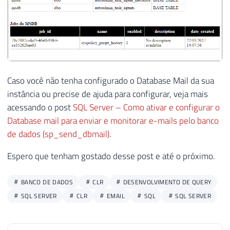
213
}
33
@Fl_Append
=
0
-- bit
214
34
215
return
 retorno
;
35
-- Envia o e-mail
216
36
EXEC
 msdb
.
dbo
.
sp_send_dbmail 

217
}
37
@profile_name
=
'ProfileEnvioEmail'
,
218
38
@recipients
=
'dirceu.resende@yahoo.c
219
}
Caso você não tenha configurado o Database Mail da sua
39
@subject
=
 N
'Teste de e-mail'
,
-- nva
instância ou precise de ajuda para configurar, veja mais
40
@body
=
@HTML
,
-- nvarchar(max)
acessando o post
SQL Server – Como ativar e configurar o
41
@body_format
=
'HTML'
Database mail para enviar e monitorar e-mails pelo banco
de dados (sp_send_dbmail)
.
Espero que tenham gostado desse post e até o próximo.
BANCO DE DADOS
CLR
DESENVOLVIMENTO DE QUERY
SQL SERVER
CLR
EMAIL
SQL
SQL SERVER