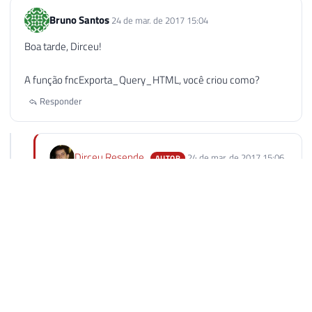
Bruno Santos
24 de mar. de 2017 15:04
Boa tarde, Dirceu!
A função fncExporta_Query_HTML, você criou como?
Responder
Dirceu Resende
24 de mar. de 2017 15:06
AUTOR
Bruno, essa função é criada no visual studio, e utilizada
no sql server, num recurso chamado CLR.
Para saber mais sobre isso, dê uma lida no Post
https://www.dirceuresende.com/blog/introducao-sql-
clr-common-language-runtime-sql-server/
Responder