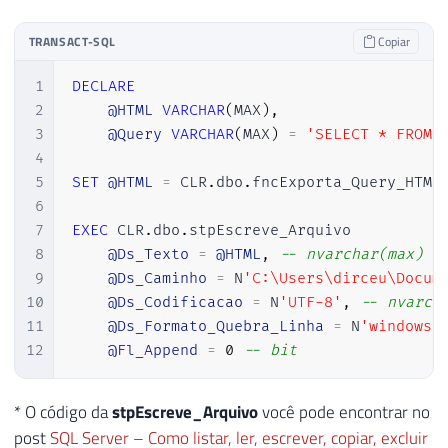
101
102
TRANSACT-SQL
Copiar
103
foreach
(
DataColumn
 colu
104
{
1
DECLARE
105
2
@HTML
VARCHAR
(
MAX
)
,
106
                    retorno 
+=
@"

3
@Query
VARCHAR
(
MAX
)
=
'SELECT * FROM 
107
                    <td>"
+
 linha
[
coluna
4
108
5
SET
@HTML
=
 CLR
.
dbo
.
fncExporta_Query_HTML
109
}
6
110
7
EXEC
 CLR
.
dbo
.
stpEscreve_Arquivo 

111
8
@Ds_Texto
=
@HTML
,
-- nvarchar(max)
112
                retorno 
+=
@"

9
@Ds_Caminho
=
 N
'C:\Users\dirceu\Docum
113
                </tr>"
;
10
@Ds_Codificacao
=
 N
'UTF-8'
,
-- nvarch
114
11
@Ds_Formato_Quebra_Linha
=
 N
'windows'
115
12
@Fl_Append
=
0
-- bit
116
}
117
* O código da
stpEscreve_Arquivo
você pode encontrar no
118
post
SQL Server – Como listar, ler, escrever, copiar, excluir
119
            retorno 
+=
@"
