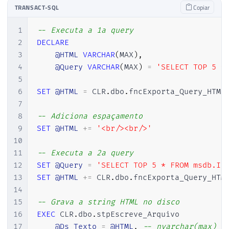
TRANSACT-SQL
Copiar
139
var
 html 
=
 Utils
.
ExecutaQuerySca
140
1
-- Executa a 1a query
141
if
(
string
.
IsNullOrEmpty
(
html
)
)
2
DECLARE
142
{
3
@HTML
VARCHAR
(
MAX
)
,
143
4
@Query
VARCHAR
(
MAX
)
=
'SELECT TOP 5 *
144
            html 
=
@"

5
145
	table { padding:0; border-spacing: 0; border-collapse: collapse; }

6
SET
@HTML
=
 CLR
.
dbo
.
fncExporta_Query_HTML
146
	thead { background: #00B050; border: 1px solid #ddd; }

7
147
	th { padding: 10px; font-weight: bold; border: 1px solid #000; color: #fff; }

8
-- Adiciona espaçamento
148
	tr { padding: 0; }

9
SET
@HTML
+
=
'<br/><br/>'
149
	td { padding: 5px; border: 1px solid
10
150
11
-- Executa a 2a query
151
}
12
SET
@Query
=
'SELECT TOP 5 * FROM msdb.IN
152
13
SET
@HTML
+
=
 CLR
.
dbo
.
fncExporta_Query_HTM
153
14
154
return
 html
;
15
-- Grava a string HTML no disco
155
16
EXEC
 CLR
.
dbo
.
stpEscreve_Arquivo 

156
}
17
@Ds_Texto
=
@HTML
,
-- nvarchar(max)