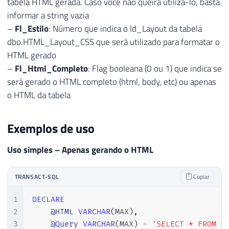
tabela HTML gerada. Caso você não queira utilizá-lo, basta
64
                </tr>"
;
informar a string vazia
65
–
Fl_Estilo
: Número que indica o Id_Layout da tabela
66
dbo.HTML_Layout_CSS que será utilizado para formatar o
67
}
HTML gerado
68
else
–
Fl_Html_Completo
: Flag booleana (0 ou 1) que indica se
69
{
70
será gerado o HTML completo (html, body, etc) ou apenas
71
o HTML da tabela
72
                retorno 
+=
@"

73
            <thead>

Exemplos de uso
74
                <tr>"
;
75
Uso simples – Apenas gerando o HTML
76
77
for
(
var
 i 
=
0
;
 i 
<
 dado
TRANSACT-SQL
Copiar
78
{
79
                    retorno 
+=
@"

1
DECLARE
80
                    <th>"
+
 dados
.
Column
2
@HTML
VARCHAR
(
MAX
)
,
81
}
3
@Query
VARCHAR
(
MAX
)
=
'SELECT * FROM m
82