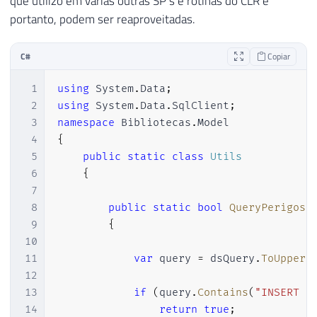
que utilizo em várias outras SP’s e rotinas do CLR e
portanto, podem ser reaproveitadas.
C#
Copiar
1
using
System
.
Data
;
2
using
System
.
Data
.
SqlClient
;
3
namespace
Bibliotecas
.
Model
4
{
5
public
static
class
Utils
6
{
7
8
public
static
bool
QueryPerigosa
9
{
10
11
var
 query 
=
 dsQuery
.
ToUpper
(
12
13
if
(
query
.
Contains
(
"INSERT "
14
return
true
;