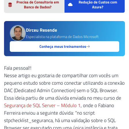
Precisa de Consultoria em
Redução de Custos com
Banco de Dados?
Azure?
Dirceu Resende
Especialista na plataforma de Dados Microsoft
Conheça meus treinamentos
Fala pessoal!!
Nesse artigo eu gostaria de compartilhar com vocês um
pequeno estudo sobre como conectar utilizando a conexão
DAC (Dedicated Admin Connection) sem o SQL Browser.
Essa ideia partiu de uma dúvida enviada no meu curso de
Segurança de SQL Server – Módulo 1
, onde o Fabiano
Ferreira enviou a seguinte dúvida: “no script
stpchecklist_seguranca, há uma validação sobre o SQL
Browser ser executado com uma única instância e trata