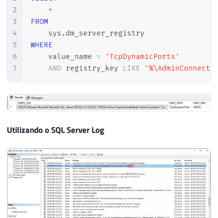
2
*
3
FROM
4
    sys
.
5
WHERE
6
    value_name 
=
'TcpDynamicPorts'
7
AND
 registry_key 
LIKE
'%\AdminConnecti
Utilizando o SQL Server Log