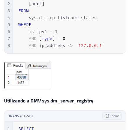
2
[
port
]
3
FROM
4
    sys
.
5
WHERE
6
    is_ipv4 
=
1
7
AND
[
type
]
=
0
8
AND
 ip_address 
<>
'127.0.0.1'
Utilizando a DMV sys.dm_server_registry
TRANSACT-SQL
Copiar
1
SELECT