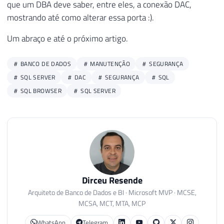
que um DBA deve saber, entre eles, a conexão DAC,
mostrando até como alterar essa porta :).
Um abraço e até o próximo artigo.
BANCO DE DADOS
MANUTENÇÃO
SEGURANÇA
SQL SERVER
DAC
SEGURANÇA
SQL
SQL BROWSER
SQL SERVER
Dirceu Resende
Arquiteto de Banco de Dados e BI · Microsoft MVP · MCSE,
MCSA, MCT, MTA, MCP
WhatsApp
Telegram