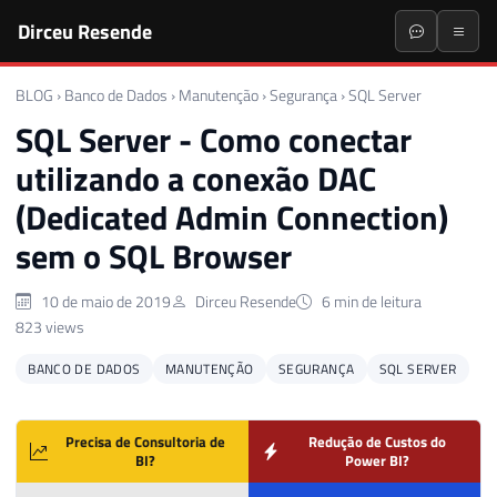
Dirceu Resende
BLOG
›
Banco de Dados
›
Manutenção
›
Segurança
›
SQL Server
SQL Server - Como conectar
utilizando a conexão DAC
(Dedicated Admin Connection)
sem o SQL Browser
10 de maio de 2019
Dirceu Resende
6 min de leitura
823 views
BANCO DE DADOS
MANUTENÇÃO
SEGURANÇA
SQL SERVER
Precisa de Consultoria de
Redução de Custos do
BI?
Power BI?