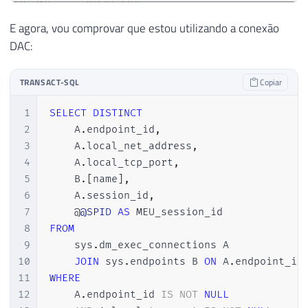
E agora, vou comprovar que estou utilizando a conexão
DAC:
TRANSACT-SQL
Copiar
1
SELECT
DISTINCT
2
    A
.
endpoint_id
,
3
    A
.
local_net_address
,
4
    A
.
local_tcp_port
,
5
    B
.
[
name
]
,
6
    A
.
session_id
,
7
    @
@SPID
AS
8
FROM
9
    sys
.
dm_exec_connections A

10
JOIN
 sys
.
endpoints B 
ON
 A
.
endpoint_id
11
WHERE
12
    A
.
endpoint_id 
IS
NOT
NULL