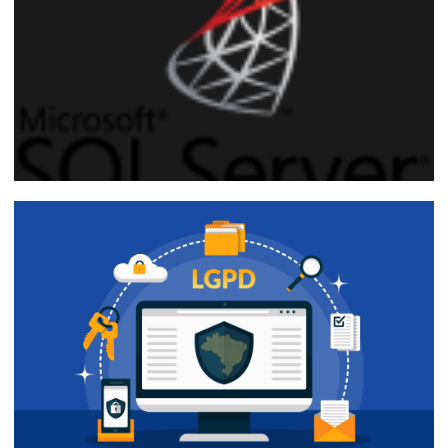
20 de outubro de 2018
12 min de leitura
Parte 3 de 5
SQL Server 2016 - Mascaramento de
dados com o Dynamic Data Masking
(DDM)
03 de janeiro de 2018
10 min de leitura