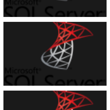
Parte 1 de 5
SQL Server 2008 - Como criptografar
seus dados utilizando Transparent Data
Encryption (TDE)
20 de outubro de 2018
13 min de leitura
Parte 2 de 5
SQL Server 2016 - Como criptografar
seus dados utilizando Always Encrypted