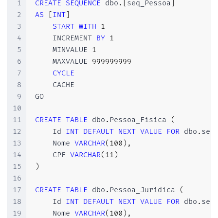
1
CREATE
SEQUENCE
 dbo
.
[
seq_Pessoa
]
2
AS
[
INT
]
3
START
WITH
1
4
    INCREMENT 
BY
1
5
    MINVALUE 
1
6
    MAXVALUE 
999999999
7
CYCLE
8
    CACHE

9
GO

10
11
CREATE
TABLE
 dbo
.
Pessoa_Fisica 
(
12
    Id 
INT
DEFAULT
NEXT
VALUE
FOR
 dbo
.
seq
13
    Nome 
VARCHAR
(
100
)
,
14
    CPF 
VARCHAR
(
11
)
15
)
16
17
CREATE
TABLE
 dbo
.
Pessoa_Juridica 
(
18
    Id 
INT
DEFAULT
NEXT
VALUE
FOR
 dbo
.
seq
19
    Nome 
VARCHAR
(
100
)
,