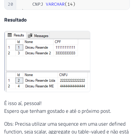
20
    CNPJ 
VARCHAR
(
14
)
21
)
22
Resultado
23
INSERT
INTO
 dbo
.
Pessoa_Fisica 
(
Nome
,
 CPF
)
24
VALUES
(
'Dirceu Resende'
,
'11111111111'
)
25
26
INSERT
INTO
 dbo
.
Pessoa_Juridica 
(
Nome
,
 CN
27
VALUES
(
'Dirceu Resende Ltda'
,
'2222222222
28
29
INSERT
INTO
 dbo
.
Pessoa_Fisica 
(
Nome
,
 CPF
)
30
VALUES
(
'Dirceu Resende 2'
,
'33333333333'
)
31
32
INSERT
INTO
 dbo
.
Pessoa_Juridica 
(
Nome
,
 CN
33
VALUES
(
'Dirceu Resende ME'
,
'444444444444
É isso aí, pessoal!
34
Espero que tenham gostado e até o próximo post.
35
SELECT
*
FROM
 dbo
.
36
SELECT
*
FROM
 dbo
.
Pessoa_Juridica
Obs: Precisa utilizar uma sequence em uma user defined
function, seja scalar, aggregate ou table-valued e não está