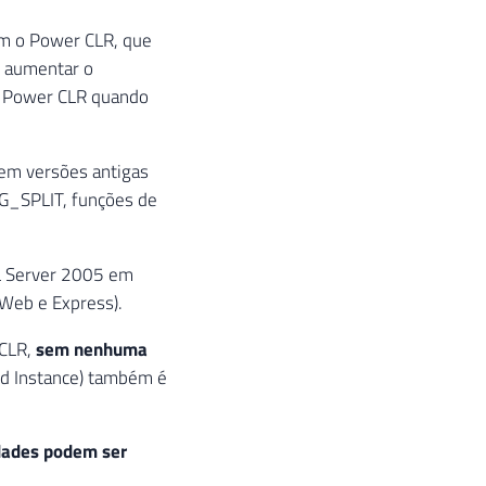
m o Power CLR, que
m aumentar o
o Power CLR quando
 em versões antigas
G_SPLIT, funções de
L Server 2005 em
 Web e Express).
 CLR,
sem nenhuma
ed Instance) também é
dades podem ser