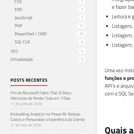
CSS
1
e fazer ba
ERP
1
Leitura e 
JavaScript
1
Listagem, 
PHP
17
PowerShell / CMD
10
Listagem, 
SQL CLR
4
Listagem, 
SEO
4
Virtualização
5
Uma vez insta
funções e pro
POSTS RECENTES
API’s e arqui
Fim do Microsoft Fabric Trial: O Risco
com o SQL Ser
Silencioso de Perder Tudo em 7 Dias
17 de junho de 2026
Embedding Analytics no Power BI: Reduza
Custos e Personalize a Experiência do Cliente
21 de maio de 2026
Quais a