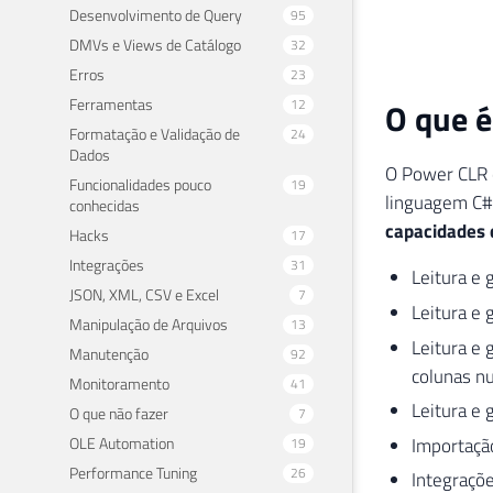
Desenvolvimento de Query
95
DMVs e Views de Catálogo
32
Erros
23
Ferramentas
O que é
12
Formatação e Validação de
24
Dados
O Power CLR é
Funcionalidades pouco
19
linguagem C#
conhecidas
capacidades 
Hacks
17
Integrações
31
Leitura e 
JSON, XML, CSV e Excel
7
Leitura e 
Manipulação de Arquivos
13
Leitura e 
Manutenção
92
colunas n
Monitoramento
41
Leitura e 
O que não fazer
7
OLE Automation
Importação
19
Performance Tuning
26
Integraçõe