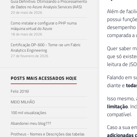
Guia Definitivo: Otimizando o Processamento
de Dados no Azure Analysis Services (AAS)
Além de faci
20 de maio de 2026
possui funçõ
Como instalar e configurar o PHP numa
desempenho d
máquina virtual do Azure
18 de maio de 2026
comparada a u
Certificação DP-600 - Torne-se um Fabric
Quer saber m
Analytics Engineering
que só exist
27 de fevereiro de 2026
leitura de JS
Falando em s
POSTS MAIS ACESSADOS HOJE
diante e
toda
Feliz 2016!
Isso mesmo, a
MEIO MILHÃO
limitação
. In
100 mil visualizações
compatível.
Abandonei meu blog???
Caso a sua e
Protheus - Nomes e Descrições das tabelas
adicionadas 