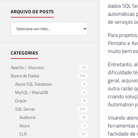
dados SQL Ser
ARQUIVO DE POSTS
automáticas 
de serviços o
Para projeto
Pentaho e Azu
muito bem es
CATEGORIAS
Entretanto, a
Apache / .htaccess
10
dificuldade t
Banco de Dados
356
geral, arquiv
Azure SQL Database
9
outra razão q
MySQL / MariaDB
4
criando soluç
Oracle
8
Automation p
SQL Server
337
Visando atend
Auditoria
16
ferramentas e
Azure
2
facilidade de
CLR
57