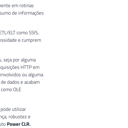
mente em rotinas
nsumo de informações
ETL/ELT como SSIS,
ecessidade e cumprem
, seja por alguma
requisições HTTP em
 envolvidos ou alguma
o de dados e acabam
o, como OLE
pode utilizar
nça, robustez e
duto
Power CLR.