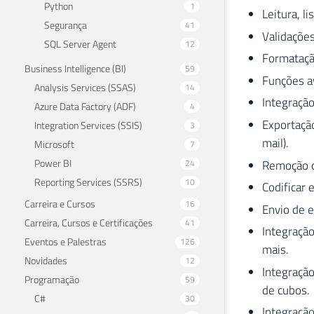
Python
1
Leitura, l
Segurança
41
Validações
SQL Server Agent
12
Formatação
Business Intelligence (BI)
59
Funções av
Analysis Services (SSAS)
14
Integraçã
Azure Data Factory (ADF)
4
Exportaçã
Integration Services (SSIS)
3
mail).
Microsoft
7
Power BI
Remoção d
24
Reporting Services (SSRS)
10
Codificar 
Carreira e Cursos
16
Envio de 
Carreira, Cursos e Certificações
41
Integraçã
Eventos e Palestras
126
mais.
Novidades
12
Integração
Programação
59
de cubos.
C#
30
Integração