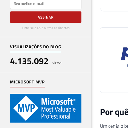
E-mail
ASSINAR
Junte-se a 657 outros assinantes
VISUALIZAÇÕES DO BLOG
4.135.092
views
MICROSOFT MVP
Por quê
Um cenário b