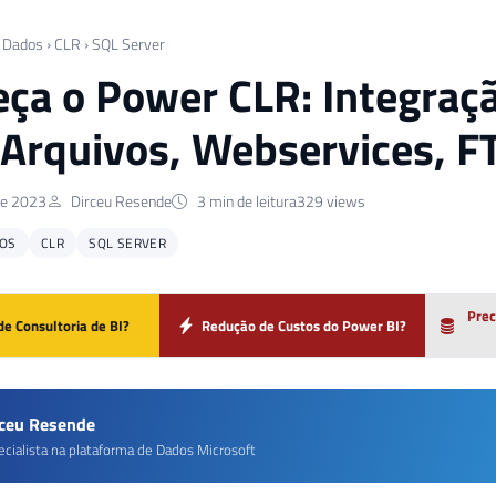
 Dados
›
CLR
›
SQL Server
ça o Power CLR: Integraç
 Arquivos, Webservices, F
de 2023
Dirceu Resende
3 min de leitura
329 views
OS
CLR
SQL SERVER
Prec
de Consultoria de BI?
Redução de Custos do Power BI?
rceu Resende
ecialista na plataforma de Dados Microsoft