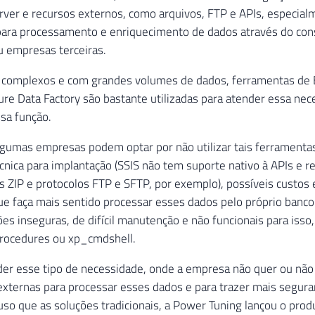
ver e recursos externos, como arquivos, FTP e APIs, especial
para processamento e enriquecimento de dados através do co
u empresas terceiras.
s complexos e com grandes volumes de dados, ferramentas de 
re Data Factory são bastante utilizadas para atender essa n
sa função.
lgumas empresas podem optar por não utilizar tais ferramentas
écnica para implantação (SSIS não tem suporte nativo à APIs e 
os ZIP e protocolos FTP e SFTP, por exemplo), possíveis custos
ue faça mais sentido processar esses dados pelo próprio banc
ões inseguras, de difícil manutenção e não funcionais para iss
rocedures ou xp_cmdshell.
er esse tipo de necessidade, onde a empresa não quer ou não 
xternas para processar esses dados e para trazer mais segura
 uso que as soluções tradicionais, a Power Tuning lançou o pro