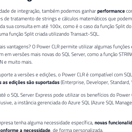
lidade de integração, também podemos ganhar
performance
co
es de tratamento de strings e cálculos matemáticos que pode
a sua consulta em até 100x, como é o caso da função Split d
ma função Split criada utilizando Transact-SQL.
ais vantagens? O Power CLR permite utilizar algumas funções
em em versões mais novas do SQL Server, como a função STRIN
ON e muito mais.
uporte a versões e edições, o Power CLR é compatível com SQ
s as edições são suportadas
(Enterprise, Developer, Standard,
té o SQL Server Express pode utilizar os benefícios do Power
clusive, a instância gerenciada do Azure SQL (Azure SQL Manag
mpresa tenha alguma necessidade específica,
novas funcionali
conforme a necessidade
, de forma personalizada.