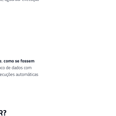
e
,
como se fossem
anco de dados com
xecuções automáticas
R?