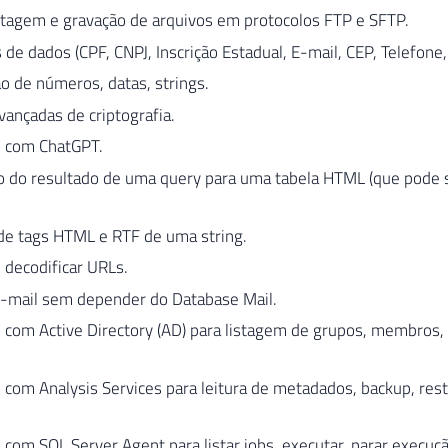
istagem e gravação de arquivos em protocolos FTP e SFTP.
 de dados (CPF, CNPJ, Inscrição Estadual, E-mail, CEP, Telefone, 
 de números, datas, strings.
ançadas de criptografia.
o com ChatGPT.
o do resultado de uma query para uma tabela HTML (que pode s
e tags HTML e RTF de uma string.
e decodificar URLs.
e-mail sem depender do Database Mail.
o com Active Directory (AD) para listagem de grupos, membros
 com Analysis Services para leitura de metadados, backup, re
 com SQL Server Agent para listar jobs, executar, parar execuç