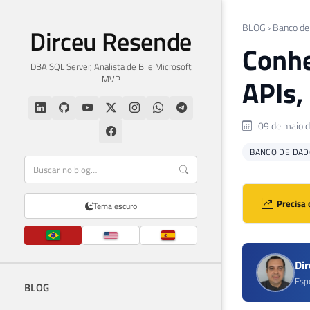
BLOG
›
Banco de
Dirceu Resende
Conhe
DBA SQL Server, Analista de BI e Microsoft
MVP
APIs,
09 de maio 
BANCO DE DAD
Precisa 
Tema escuro
Di
Esp
BLOG