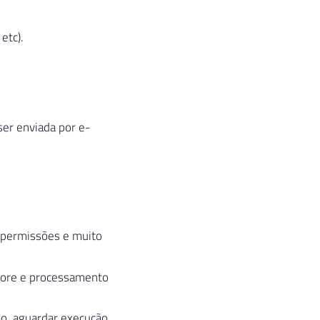
etc).
er enviada por e-
, permissões e muito
store e processamento
ão, aguardar execução