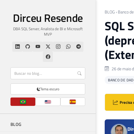
BLOG
›
Banco de
Dirceu Resende
SQL S
DBA SQL Server, Analista de BI e Microsoft
MVP
(depr
(Exte
26 de maio 
BANCO DE DAD
Tema escuro
Precisa 
BLOG
Di