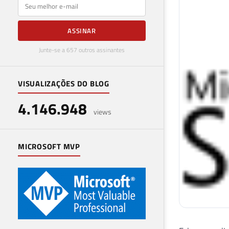
E-mail
ASSINAR
Junte-se a 657 outros assinantes
VISUALIZAÇÕES DO BLOG
4.146.948
views
MICROSOFT MVP