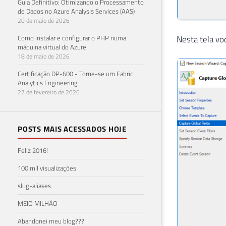
Guia Definitivo: Otimizando o Processamento
de Dados no Azure Analysis Services (AAS)
20 de maio de 2026
Como instalar e configurar o PHP numa
Nesta tela vo
máquina virtual do Azure
18 de maio de 2026
Certificação DP-600 - Torne-se um Fabric
Analytics Engineering
27 de fevereiro de 2026
POSTS MAIS ACESSADOS HOJE
Feliz 2016!
100 mil visualizações
slug-aliases
MEIO MILHÃO
Abandonei meu blog???