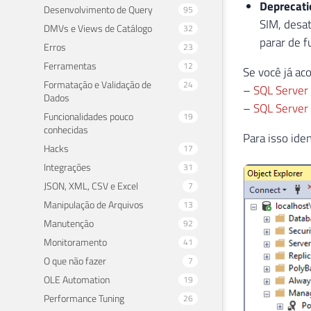
Deprecati
Desenvolvimento de Query
95
SIM, desat
DMVs e Views de Catálogo
32
parar de f
Erros
23
Ferramentas
12
Se você já ac
Formatação e Validação de
24
–
SQL Server 
Dados
–
SQL Server 
Funcionalidades pouco
19
conhecidas
Para isso ide
Hacks
17
Integrações
31
JSON, XML, CSV e Excel
7
Manipulação de Arquivos
13
Manutenção
92
Monitoramento
41
O que não fazer
7
OLE Automation
19
Performance Tuning
26