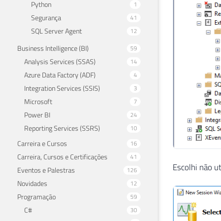
Python
1
Segurança
41
SQL Server Agent
12
Business Intelligence (BI)
59
Analysis Services (SSAS)
14
Azure Data Factory (ADF)
4
Integration Services (SSIS)
3
Microsoft
7
Power BI
24
Reporting Services (SSRS)
10
Carreira e Cursos
16
Carreira, Cursos e Certificações
41
Escolhi não u
Eventos e Palestras
126
Novidades
12
Programação
59
C#
30