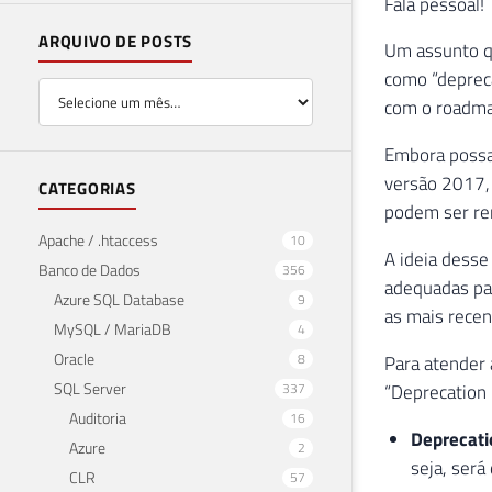
Fala pessoal!
ARQUIVO DE POSTS
Um assunto q
como “depreca
com o roadma
Embora possa
versão 2017, 
CATEGORIAS
podem ser rem
Apache / .htaccess
10
A ideia desse
Banco de Dados
356
adequadas par
Azure SQL Database
9
as mais recen
MySQL / MariaDB
4
Oracle
8
Para atender 
SQL Server
337
“Deprecation 
Auditoria
16
Deprecat
Azure
2
seja, será
CLR
57