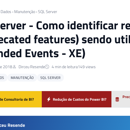
 Dados
›
Manutenção
›
SQL Server
erver - Como identificar 
ecated features) sendo uti
nded Events - XE)
de 2018
Dirceu Resende
4 min de leitura
149 views
OS
MANUTENÇÃO
SQL SERVER
Prec
de Consultoria de BI?
Redução de Custos do Power BI?
rceu Resende