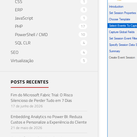
CSS
1
ERP
1
JavaScript
1
PHP
17
PowerShell / CMD
10
SQL CLR
4
SEO
4
Virtualização
5
POSTS RECENTES
Fim do Microsoft Fabric Trial: O Risco
Silencioso de Perder Tudo em 7 Dias
17 de junho de 2026
Embedding Analytics no Power BI: Reduza
Custos e Personalize a Experiência do Cliente
21 de maio de 2026