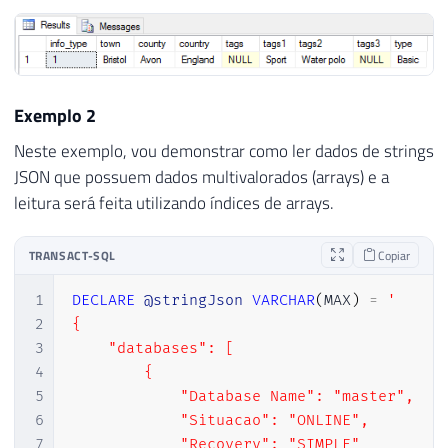
24
25
-- retornando os dados do array
26
JSON_VALUE
(
@stringJson
,
'$.info.tags[
27
JSON_VALUE
(
@stringJson
,
'$.info.tags[
Exemplo 2
28
JSON_VALUE
(
@stringJson
,
'$.info.tags[
29
Neste exemplo, vou demonstrar como ler dados de strings
30
JSON_VALUE
(
@stringJson
,
'$.type'
)
AS
JSON que possuem dados multivalorados (arrays) e a
leitura será feita utilizando índices de arrays.
TRANSACT-SQL
Copiar
1
DECLARE
@stringJson
VARCHAR
(
MAX
)
=
'

2
{

3
    "databases": [

4
        {

5
            "Database Name": "master",

6
            "Situacao": "ONLINE",

7
            "Recovery": "SIMPLE"
