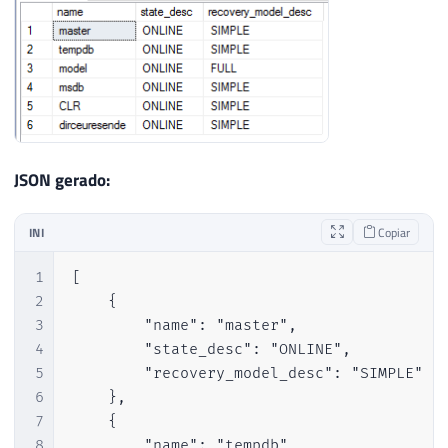
JSON gerado:
INI
Copiar
1
[

2
    {

3
        "name": "master",

4
        "state_desc": "ONLINE",

5
        "recovery_model_desc": "SIMPLE"

6
    },

7
    {

8
        "name": "tempdb",
