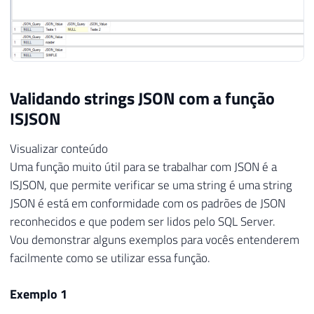
29
        },

30
        {

31
            "database": {

32
                "name": "tempdb",

33
                "teste": ["Teste 1", "Test
34
                "state": "ONLINE",

Validando strings JSON com a função
35
                "options": {

ISJSON
36
                    "recovery": "SIMPLE",

37
                    "compatibility_level":
Visualizar conteúdo
38
                    "page_verify": "CHECKS
Uma função muito útil para se trabalhar com JSON é a
39
                    "collation": "Latin1_G
ISJSON, que permite verificar se uma string é uma string
40
                },

JSON é está em conformidade com os padrões de JSON
41
                "create_date": "2017-02-12
reconhecidos e que podem ser lidos pelo SQL Server.
42
                "parameters": {

Vou demonstrar alguns exemplos para vocês entenderem
43
                    "read_only": false,

facilmente como se utilizar essa função.
44
                    "auto_shrink": false,

45
                    "auto_create_stats": t
Exemplo 1
46
                    "sessions": {

47
                        "read_commited_sna