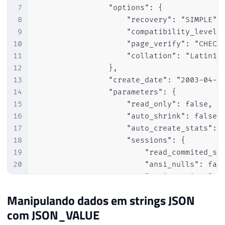
7
                "options": {

8
                    "recovery": "SIMPLE",

9
                    "compatibility_level":
10
                    "page_verify": "CHECKS
11
                    "collation": "Latin1_G
12
                },

13
                "create_date": "2003-04-08
14
                "parameters": {

15
                    "read_only": false,

16
                    "auto_shrink": false,

17
                    "auto_create_stats": t
18
                    "sessions": {

19
                        "read_commited_sna
20
                        "ansi_nulls": fals
21
                        "ansi_warnings": f
22
                        "arithabort": fals
Manipulando dados em strings JSON
23
                    }

com JSON_VALUE
24
                },

25
                "user_access": "MULTI_USER