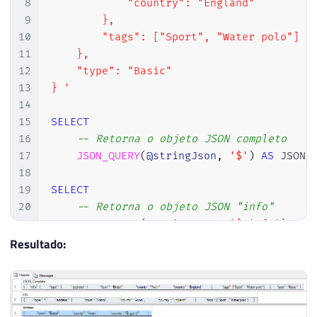
8
            "country": "England"

9
        },

10
        "tags": ["Sport", "Water polo"]

11
    },

12
    "type": "Basic"

13
} '
14
15
SELECT
16
-- Retorna o objeto JSON completo
17
JSON_QUERY
(
@stringJson
,
'$'
)
AS
 JSON_C
18
19
SELECT
20
-- Retorna o objeto JSON "info"
21
JSON_QUERY
(
@stringJson
,
'$.info'
)
AS
22
Resultado:
23
SELECT
24
-- Retorna o objeto JSON "address"
25
JSON_QUERY
(
@stringJson
,
'$.info.addre
26