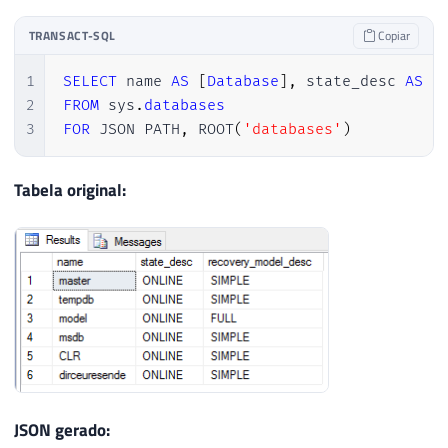
27
    {

28
        "name": "dirceuresende",

TRANSACT-SQL
Copiar
29
        "state_desc": "ONLINE",

30
        "recovery_model_desc": "SIMPLE"

1
SELECT
 name 
AS
[
Database
]
,
 state_desc 
AS
[
31
    }

2
FROM
 sys
.
databases
32
]
3
FOR
 JSON PATH
,
 ROOT
(
'databases'
)
Tabela original:
JSON gerado: