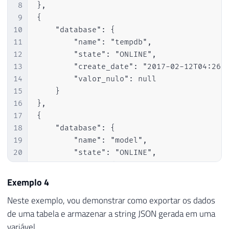
8
},

9
{

10
    "database": {

11
        "name": "tempdb",

12
        "state": "ONLINE",

13
        "create_date": "2017-02-12T04:26:3
14
        "valor_nulo": null

15
    }

16
},

17
{

18
    "database": {

19
        "name": "model",

20
        "state": "ONLINE",

21
        "create_date": "2003-04-08T09:13:3
22
        "valor_nulo": null

Exemplo 4
23
    }

Neste exemplo, vou demonstrar como exportar os dados
24
},

de uma tabela e armazenar a string JSON gerada em uma
25
{

variável.
26
    "database": {
