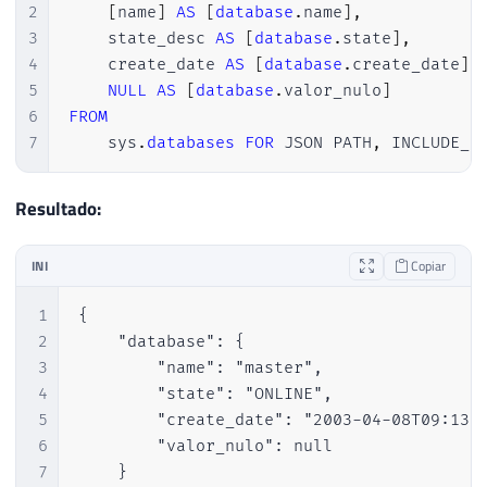
2
[
name
]
AS
[
database
.
name
]
,
3
    state_desc 
AS
[
database
.
state
]
,
4
    create_date 
AS
[
database
.
create_date
]
,
5
NULL
AS
[
database
.
valor_nulo
]
6
FROM
7
    sys
.
databases
FOR
 JSON PATH
,
 INCLUDE_N
Resultado:
INI
Copiar
1
{

2
    "database": {

3
        "name": "master",

4
        "state": "ONLINE",

5
        "create_date": "2003-04-08T09:13:3
6
        "valor_nulo": null

7
    }
