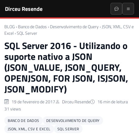
Dirceu Resende
BLOG
›
Banco de Dados
›
Desenvolvimento de Query
›
JSON, XML, CSV e
Excel
›
SQL Server
SQL Server 2016 - Utilizando o
suporte nativo a JSON
(JSON_VALUE, JSON_QUERY,
OPENJSON, FOR JSON, ISJSON,
JSON_MODIFY)
19 de fevereiro de 2017
Dirceu Resende
16 min de leitura
31 views
BANCO DE DADOS
DESENVOLVIMENTO DE QUERY
JSON, XML, CSV E EXCEL
SQL SERVER