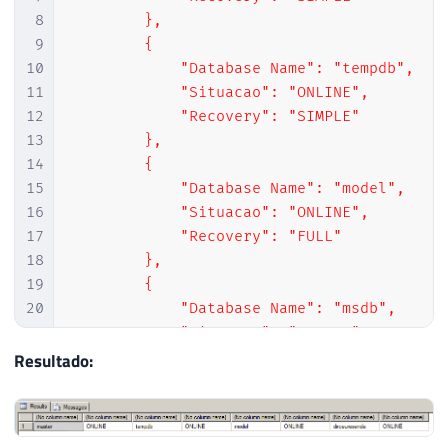
8
        },

9
        {

10
            "Database Name": "tempdb",

11
            "Situacao": "ONLINE",

12
            "Recovery": "SIMPLE"

13
        },

14
        {

15
            "Database Name": "model",

16
            "Situacao": "ONLINE",

17
            "Recovery": "FULL"

18
        },

19
        {

20
            "Database Name": "msdb",

21
            "Situacao": "ONLINE",

22
            "Recovery": "SIMPLE"

Resultado:
23
        },

24
        {

25
            "Database Name": "CLR",
