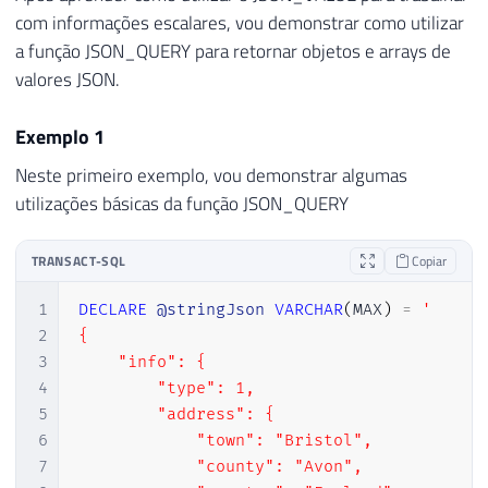
com informações escalares, vou demonstrar como utilizar
a função JSON_QUERY para retornar objetos e arrays de
valores JSON.
Exemplo 1
Neste primeiro exemplo, vou demonstrar algumas
utilizações básicas da função JSON_QUERY
TRANSACT-SQL
Copiar
1
DECLARE
@stringJson
VARCHAR
(
MAX
)
=
'

2
{

3
    "info": {

4
        "type": 1,

5
        "address": {

6
            "town": "Bristol",

7
            "county": "Avon",
