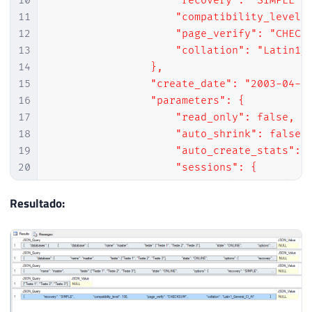
10
                    "recovery": "SIMPLE",

11
                    "compatibility_level":
12
                    "page_verify": "CHECKS
13
                    "collation": "Latin1_G
14
                },

15
                "create_date": "2003-04-08
16
                "parameters": {

17
                    "read_only": false,

18
                    "auto_shrink": false,

19
                    "auto_create_stats": t
20
                    "sessions": {

21
                        "read_commited_sna
22
                        "ansi_nulls": fals
Resultado:
23
                        "ansi_warnings": f
24
                        "arithabort": fals
25
                    }

26
                },

27
                "user_access": "MULTI_USER
28
            }
