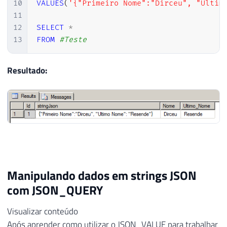
10
VALUES
(
'{"Primeiro Nome":"Dirceu", "Ultim
11
12
SELECT
*
13
FROM
#Teste
Resultado:
Manipulando dados em strings JSON
com JSON_QUERY
Visualizar conteúdo
Após aprender como utilizar o JSON_VALUE para trabalhar