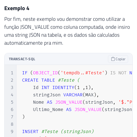
45
JSON_VALUE
(
@stringJson
,
'$.databases[
Exemplo 4
46
JSON_VALUE
(
@stringJson
,
'$.databases[
Por fim, neste exemplo vou demonstrar como utilizar a
47
48
JSON_VALUE
(
@stringJson
,
'$.databases[
função JSON_VALUE como coluna computada, onde insiro
49
JSON_VALUE
(
@stringJson
,
'$.databases[
uma string JSON na tabela, e os dados são calculados
automaticamente pra mim.
TRANSACT-SQL
Copiar
1
IF
(
OBJECT_ID
(
'tempdb..#Teste'
)
IS
NOT
NU
2
CREATE
TABLE
#Teste (
3
    Id 
INT
IDENTITY
(
1
,
1
)
,
4
    stringJson 
VARCHAR
(
MAX
)
,
5
    Nome 
AS
JSON_VALUE
(
stringJson
,
'$."Pr
6
    Ultimo_Nome 
AS
JSON_VALUE
(
stringJson
,
7
)
8
9
INSERT
#Teste (stringJson)