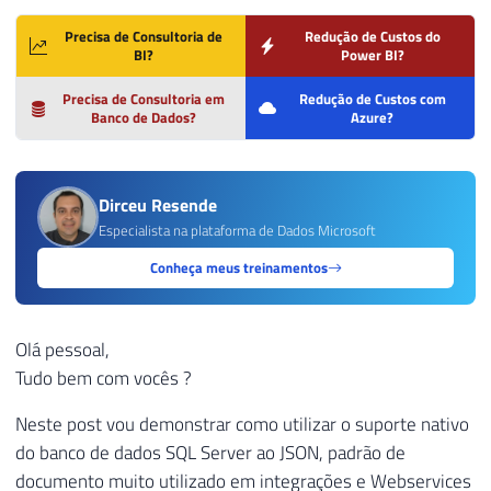
Precisa de Consultoria de
Redução de Custos do
BI?
Power BI?
Precisa de Consultoria em
Redução de Custos com
Banco de Dados?
Azure?
Dirceu Resende
Especialista na plataforma de Dados Microsoft
Conheça meus treinamentos
Olá pessoal,
Tudo bem com vocês ?
Neste post vou demonstrar como utilizar o suporte nativo
do banco de dados SQL Server ao JSON, padrão de
documento muito utilizado em integrações e Webservices