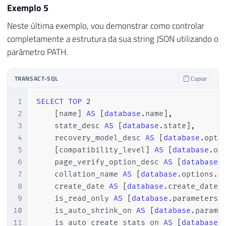
45
        "create_date": "2017-02-08T13:35:3
Exemplo 5
46
        "valor_nulo": null

Neste última exemplo, vou demonstrar como controlar
47
    }

completamente a estrutura da sua string JSON utilizando o
48
}
parâmetro PATH.
TRANSACT-SQL
Copiar
1
SELECT
TOP
2
2
[
name
]
AS
[
database
.
name
]
,
3
    state_desc 
AS
[
database
.
state
]
,
4
    recovery_model_desc 
AS
[
database
.
opti
5
[
compatibility_level
]
AS
[
database
.
op
6
    page_verify_option_desc 
AS
[
database
.
7
    collation_name 
AS
[
database
.
options
.
c
8
    create_date 
AS
[
database
.
create_date
]
9
    is_read_only 
AS
[
database
.
parameters
.
10
    is_auto_shrink_on 
AS
[
database
.
parame
11
    is_auto_create_stats_on 
AS
[
database
.