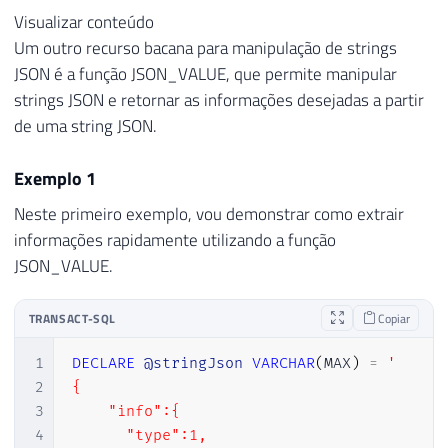
Visualizar conteúdo
26
            }

Um outro recurso bacana para manipulação de strings
27
        },

JSON é a função JSON_VALUE, que permite manipular
28
        {

29
            "database": {

strings JSON e retornar as informações desejadas a partir
30
                "name": "tempdb",

de uma string JSON.
31
                "state": "ONLINE",

32
                "options": {

Exemplo 1
33
                    "recovery": "SIMPLE",

Neste primeiro exemplo, vou demonstrar como extrair
34
                    "compatibility_level":
informações rapidamente utilizando a função
35
                    "page_verify": "CHECKS
JSON_VALUE.
36
                    "collation": "Latin1_G
37
                },

38
                "create_date": "2017-02-12
TRANSACT-SQL
Copiar
39
                "parameters": {

40
                    "read_only": false,

1
DECLARE
@stringJson
VARCHAR
(
MAX
)
=
'

41
                    "auto_shrink": false,

2
{

42
                    "auto_create_stats": t
3
    "info":{  

43
                    "sessions": {

4
      "type":1,
