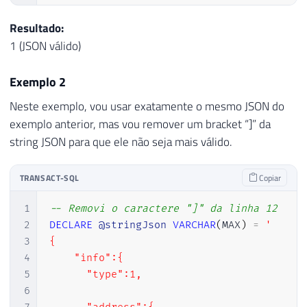
66
JSON_QUERY
(
@stringJson
,
'$.databases[
67
JSON_VALUE
(
@stringJson
,
'$.databases[
Resultado:
68
1 (JSON válido)
69
SELECT
70
JSON_QUERY
(
@stringJson
,
'$.databases[
Exemplo 2
71
JSON_VALUE
(
@stringJson
,
'$.databases[
72
Neste exemplo, vou usar exatamente o mesmo JSON do
73
SELECT
exemplo anterior, mas vou remover um bracket “]” da
74
JSON_QUERY
(
@stringJson
,
'$.databases[
string JSON para que ele não seja mais válido.
75
JSON_VALUE
(
@stringJson
,
'$.databases[
76
TRANSACT-SQL
Copiar
77
SELECT
78
JSON_QUERY
(
@stringJson
,
'$.databases[
1
-- Removi o caractere "]" da linha 12
79
JSON_VALUE
(
@stringJson
,
'$.databases[
2
DECLARE
@stringJson
VARCHAR
(
MAX
)
=
'

80
3
{

81
4
    "info":{  

82
-- Quando usar o JSON_VALUE para retornar
5
      "type":1,

83
SELECT
6
84
JSON_QUERY
(
@stringJson
,
'$.databases[