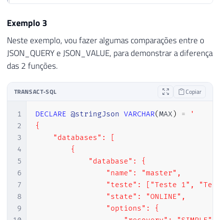
29
        {

30
            "Database Name": "dirceuresend
Exemplo 3
31
            "Situacao": "ONLINE",

Neste exemplo, vou fazer algumas comparações entre o
32
            "Recovery": "SIMPLE"

JSON_QUERY e JSON_VALUE, para demonstrar a diferença
33
        }

das 2 funções.
34
    ]

35
}'
36
TRANSACT-SQL
Copiar
37
SELECT
JSON_QUERY
(
@stringJson
,
'$.databas
38
SELECT
JSON_QUERY
(
@stringJson
,
'$.databas
1
DECLARE
@stringJson
VARCHAR
(
MAX
)
=
'

39
SELECT
JSON_QUERY
(
@stringJson
,
'$.databas
2
{

3
    "databases": [

4
        {

5
            "database": {

6
                "name": "master",

7
                "teste": ["Teste 1", "Test
8
                "state": "ONLINE",

9
                "options": {
