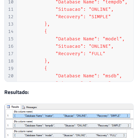
10
            "Database Name": "tempdb",

11
            "Situacao": "ONLINE",

12
            "Recovery": "SIMPLE"

13
        },

14
        {

15
            "Database Name": "model",

16
            "Situacao": "ONLINE",

17
            "Recovery": "FULL"

18
        },

19
        {

20
            "Database Name": "msdb",

21
            "Situacao": "ONLINE",

22
            "Recovery": "SIMPLE"

Resultado:
23
        },

24
        {

25
            "Database Name": "CLR",

26
            "Situacao": "ONLINE",

27
            "Recovery": "SIMPLE"

28
        },
