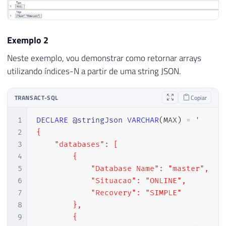
27
SELECT
28
-- Retorna NULL, pois JSON_QUERY só f
29
-- Para retornar valores escalares, u
Exemplo 2
30
JSON_QUERY
(
@stringJson
,
'$.info.type'
31
Neste exemplo, vou demonstrar como retornar arrays
32
SELECT
utilizando índices-N a partir de uma string JSON.
33
-- Retorna o array de valores da prop
34
JSON_QUERY
(
@stringJson
,
'$.info.tags'
TRANSACT-SQL
Copiar
1
DECLARE
@stringJson
VARCHAR
(
MAX
)
=
'

2
{

3
    "databases": [

4
        {

5
            "Database Name": "master",

6
            "Situacao": "ONLINE",

7
            "Recovery": "SIMPLE"

8
        },

9
        {
