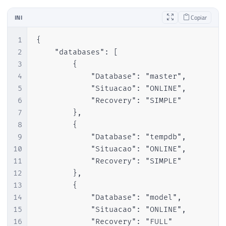
INI
Copiar
1
{

2
    "databases": [

3
        {

4
            "Database": "master",

5
            "Situacao": "ONLINE",

6
            "Recovery": "SIMPLE"

7
        },

8
        {

9
            "Database": "tempdb",

10
            "Situacao": "ONLINE",

11
            "Recovery": "SIMPLE"

12
        },

13
        {

14
            "Database": "model",

15
            "Situacao": "ONLINE",

16
            "Recovery": "FULL"
