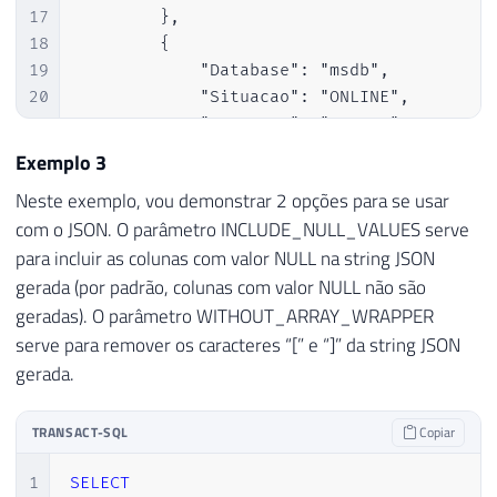
17
        },

18
        {

19
            "Database": "msdb",

20
            "Situacao": "ONLINE",

21
            "Recovery": "SIMPLE"

22
        },

Exemplo 3
23
        {

Neste exemplo, vou demonstrar 2 opções para se usar
24
            "Database": "CLR",

com o JSON. O parâmetro INCLUDE_NULL_VALUES serve
25
            "Situacao": "ONLINE",

para incluir as colunas com valor NULL na string JSON
26
            "Recovery": "SIMPLE"

27
        },

gerada (por padrão, colunas com valor NULL não são
28
        {

geradas). O parâmetro WITHOUT_ARRAY_WRAPPER
29
            "Database": "dirceuresende",

serve para remover os caracteres “[” e “]” da string JSON
30
            "Situacao": "ONLINE",

gerada.
31
            "Recovery": "SIMPLE"

32
        }

TRANSACT-SQL
Copiar
33
    ]

34
}
1
SELECT