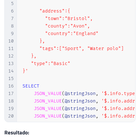
44
                        "read_commited_sna
5
45
                        "ansi_nulls": fals
6
      "address":{  

46
                        "ansi_warnings": f
7
        "town":"Bristol",

47
                        "arithabort": fals
8
        "county":"Avon",

48
                    }

9
        "country":"England"

49
                },

10
      },

50
                "user_access": "MULTI_USER
11
      "tags":["Sport", "Water polo"]

51
            }

12
   },

52
        }

13
   "type":"Basic"

53
    ]

14
}'
54
}
15
16
SELECT
17
JSON_VALUE
(
@stringJson
,
'$.info.type'
18
JSON_VALUE
(
@stringJson
,
'$.info.addre
19
JSON_VALUE
(
@stringJson
,
'$.info.addre
20
JSON_VALUE
(
@stringJson
,
'$.info.addre
21
22
-- para retornar o array, utilize JSO
Resultado:
23
JSON_VALUE
(
@stringJson
,
'$.info.tags'