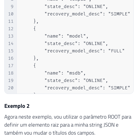
9
        "state_desc": "ONLINE",

10
        "recovery_model_desc": "SIMPLE"

11
    },

12
    {

13
        "name": "model",

14
        "state_desc": "ONLINE",

15
        "recovery_model_desc": "FULL"

16
    },

17
    {

18
        "name": "msdb",

19
        "state_desc": "ONLINE",

20
        "recovery_model_desc": "SIMPLE"

21
    },

22
    {

Exemplo 2
23
        "name": "CLR",

Agora neste exemplo, vou utilizar o parâmetro ROOT para
24
        "state_desc": "ONLINE",

definir um elemento raiz para a minha string JSON e
25
        "recovery_model_desc": "SIMPLE"

também vou mudar o títulos dos campos.
26
    },
