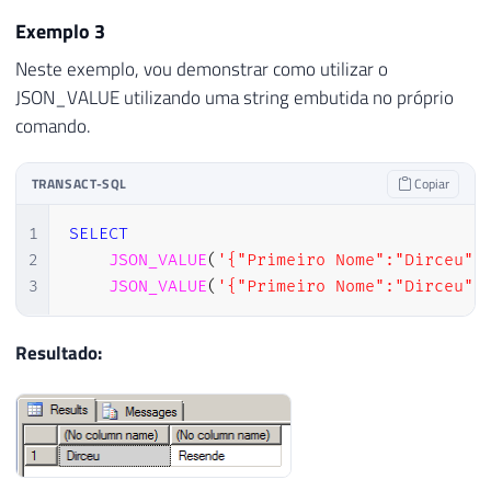
26
            "Situacao": "ONLINE",

Exemplo 3
27
            "Recovery": "SIMPLE"

28
        },

Neste exemplo, vou demonstrar como utilizar o
29
        {

JSON_VALUE utilizando uma string embutida no próprio
30
            "Database Name": "dirceuresend
comando.
31
            "Situacao": "ONLINE",

32
            "Recovery": "SIMPLE"

TRANSACT-SQL
Copiar
33
        }

34
    ]

1
SELECT
35
}'
2
JSON_VALUE
(
'{"Primeiro Nome":"Dirceu",
36
3
JSON_VALUE
(
'{"Primeiro Nome":"Dirceu",
37
38
SELECT
39
JSON_VALUE
(
@stringJson
,
'$.databases[
Resultado:
40
JSON_VALUE
(
@stringJson
,
'$.databases[
41
42
JSON_VALUE
(
@stringJson
,
'$.databases[
43
JSON_VALUE
(
@stringJson
,
'$.databases[
44