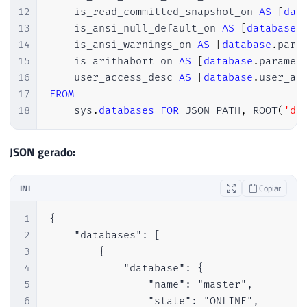
12
    is_read_committed_snapshot_on 
AS
[
dat
13
    is_ansi_null_default_on 
AS
[
database
.
14
    is_ansi_warnings_on 
AS
[
database
.
para
15
    is_arithabort_on 
AS
[
database
.
paramet
16
    user_access_desc 
AS
[
database
.
user_ac
17
FROM
18
    sys
.
databases
FOR
 JSON PATH
,
 ROOT
(
'da
JSON gerado:
INI
Copiar
1
{

2
    "databases": [

3
        {

4
            "database": {

5
                "name": "master",

6
                "state": "ONLINE",
