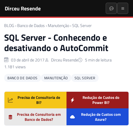
Dirceu Resende
BLOG
›
Banco de Dados
›
Manutenção
›
SQL Server
SQL Server - Conhecendo e
desativando o AutoCommit
03 de abril de 2017
Dirceu Resende
5 min de leitura
1.181 views
BANCO DE DADOS
MANUTENÇÃO
SQL SERVER
Precisa de Consultoria de
Redução de Custos do
BI?
Power BI?
Precisa de Consultoria em
Redução de Custos com
Banco de Dados?
Azure?