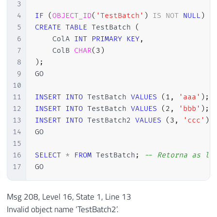
3
4
IF
(
OBJECT_ID
(
'TestBatch'
)
IS
NOT
NULL
)
D
5
CREATE
TABLE
 TestBatch 
(
6
    ColA 
INT
PRIMARY
KEY
,
7
    ColB 
CHAR
(
3
)
8
)
;
9
GO

10
11
INSERT
INTO
 TestBatch 
VALUES
(
1
,
'aaa'
)
;
12
INSERT
INTO
 TestBatch 
VALUES
(
2
,
'bbb'
)
;
13
INSERT
INTO
 TestBatch2 
VALUES
(
3
,
'ccc'
)
;
14
GO

15
16
SELECT
*
FROM
 TestBatch
;
-- Retorna as li
17
GO
Msg 208, Level 16, State 1, Line 13
Invalid object name ‘TestBatch2’.