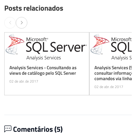
Posts relacionados
Analysis Services - Consultando as
Analysis Services (S
views de catálogo pelo SQL Server
consultar informaçõe
comandos via linha 
02 de abr. de 2017
(XLMA) pelo SQL Serv
02 de abr. de 2017
Comentários (
5
)