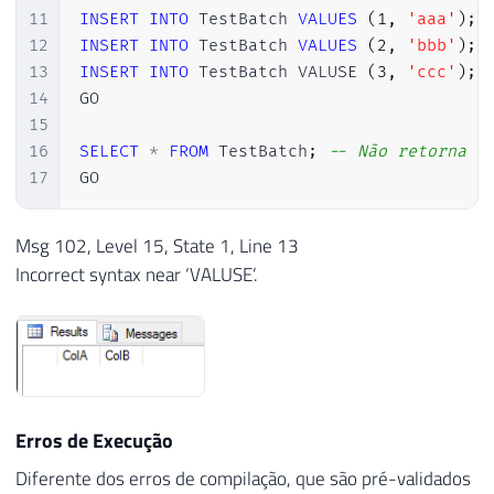
11
INSERT
INTO
 TestBatch 
VALUES
(
1
,
'aaa'
)
;
12
INSERT
INTO
 TestBatch 
VALUES
(
2
,
'bbb'
)
;
13
INSERT
INTO
 TestBatch VALUSE 
(
3
,
'ccc'
)
;
14
GO

15
16
SELECT
*
FROM
 TestBatch
;
-- Não retorna l
17
GO
Msg 102, Level 15, State 1, Line 13
Incorrect syntax near ‘VALUSE’.
Erros de Execução
Diferente dos erros de compilação, que são pré-validados