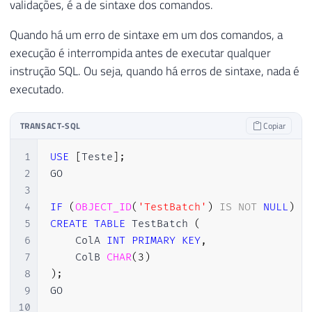
validações, é a de sintaxe dos comandos.
Quando há um erro de sintaxe em um dos comandos, a
execução é interrompida antes de executar qualquer
instrução SQL. Ou seja, quando há erros de sintaxe, nada é
executado.
TRANSACT-SQL
Copiar
1
USE
[
Teste
]
;
2
GO

3
4
IF
(
OBJECT_ID
(
'TestBatch'
)
IS
NOT
NULL
)
D
5
CREATE
TABLE
 TestBatch 
(
6
    ColA 
INT
PRIMARY
KEY
,
7
    ColB 
CHAR
(
3
)
8
)
;
9
GO

10