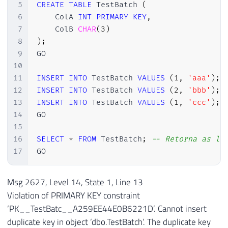
5
CREATE
TABLE
 TestBatch 
(
6
    ColA 
INT
PRIMARY
KEY
,
7
    ColB 
CHAR
(
3
)
8
)
;
9
GO

10
11
INSERT
INTO
 TestBatch 
VALUES
(
1
,
'aaa'
)
;
12
INSERT
INTO
 TestBatch 
VALUES
(
2
,
'bbb'
)
;
13
INSERT
INTO
 TestBatch 
VALUES
(
1
,
'ccc'
)
;
14
GO

15
16
SELECT
*
FROM
 TestBatch
;
-- Retorna as li
17
GO
Msg 2627, Level 14, State 1, Line 13
Violation of PRIMARY KEY constraint
‘PK__TestBatc__A259EE44E0B6221D’. Cannot insert
duplicate key in object ‘dbo.TestBatch’. The duplicate key