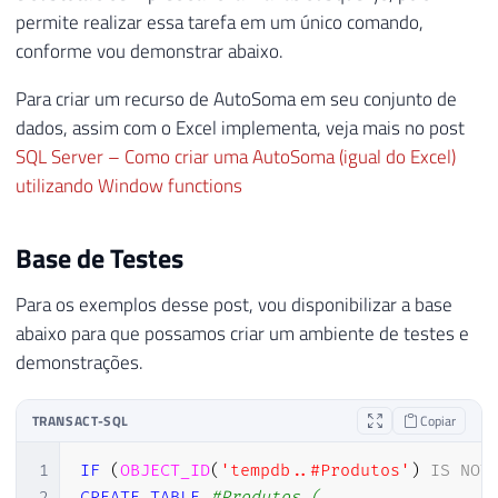
permite realizar essa tarefa em um único comando,
conforme vou demonstrar abaixo.
Para criar um recurso de AutoSoma em seu conjunto de
dados, assim com o Excel implementa, veja mais no post
SQL Server – Como criar uma AutoSoma (igual do Excel)
utilizando Window functions
Base de Testes
Para os exemplos desse post, vou disponibilizar a base
abaixo para que possamos criar um ambiente de testes e
demonstrações.
TRANSACT-SQL
Copiar
1
IF
(
OBJECT_ID
(
'tempdb..#Produtos'
)
IS
NOT
2
CREATE
TABLE
#Produtos (