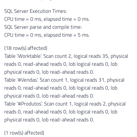
SQL Server Execution Times:
CPU time = 0 ms, elapsed time = 0 ms.
SQL Server parse and compile time:
CPU time = 0 ms, elapsed time = 5 ms.
(18 row(s) affected)
Table ‘Worktable’. Scan count 2, logical reads 35, physical
reads 0, read-ahead reads 0, lob logical reads 0, lob
physical reads 0, lob read-ahead reads 0.
Table ‘#Vendas’. Scan count 1, logical reads 31, physical
reads 0, read-ahead reads 0, lob logical reads 0, lob
physical reads 0, lob read-ahead reads 0.
Table ‘#Produtos’. Scan count 1, logical reads 2, physical
reads 0, read-ahead reads 0, lob logical reads 0, lob
physical reads 0, lob read-ahead reads 0.
(1 row(s) affected)