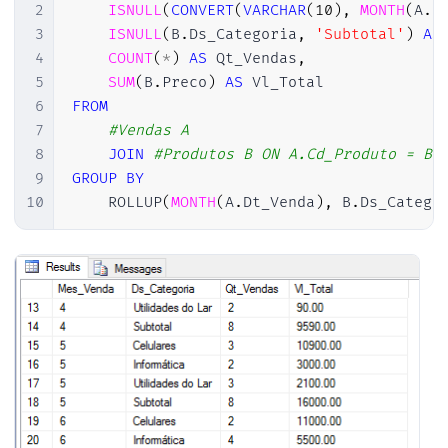
2
ISNULL
(
CONVERT
(
VARCHAR
(
10
)
,
MONTH
(
A
.
D
3
ISNULL
(
B
.
Ds_Categoria
,
'Subtotal'
)
AS
4
COUNT
(
*
)
AS
 Qt_Vendas
,
5
SUM
(
B
.
Preco
)
AS
6
FROM
7
#Vendas A
8
JOIN
#Produtos B ON A.Cd_Produto = B.
9
GROUP
BY
10
    ROLLUP
(
MONTH
(
A
.
Dt_Venda
)
,
 B
.
Ds_Catego