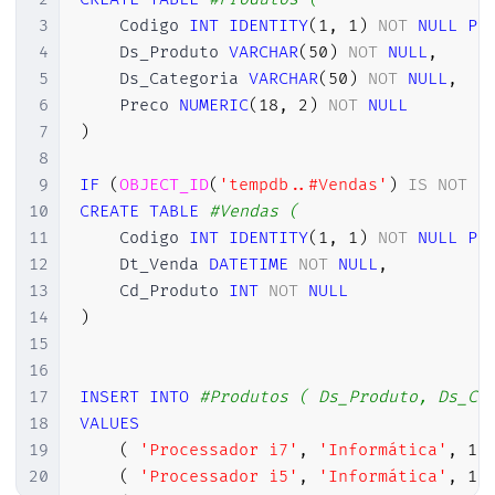
3
    Codigo 
INT
IDENTITY
(
1
,
1
)
NOT
NULL
PR
4
    Ds_Produto 
VARCHAR
(
50
)
NOT
NULL
,
5
    Ds_Categoria 
VARCHAR
(
50
)
NOT
NULL
,
6
    Preco 
NUMERIC
(
18
,
2
)
NOT
NULL
7
)
8
9
IF
(
OBJECT_ID
(
'tempdb..#Vendas'
)
IS
NOT
N
10
CREATE
TABLE
#Vendas (
11
    Codigo 
INT
IDENTITY
(
1
,
1
)
NOT
NULL
PR
12
    Dt_Venda 
DATETIME
NOT
NULL
,
13
    Cd_Produto 
INT
NOT
NULL
14
)
15
16
17
INSERT
INTO
#Produtos ( Ds_Produto, Ds_Ca
18
VALUES
19
(
'Processador i7'
,
'Informática'
,
15
20
(
'Processador i5'
,
'Informática'
,
10