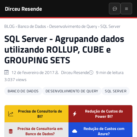
Dirceu Resende
BLOG
›
Banco de Dados
›
Desenvolvimento de Query
›
SQL Server
SQL Server - Agrupando dados
utilizando ROLLUP, CUBE e
GROUPING SETS
12 de fevereiro de 2017
Dirceu Resende
9 min de leitura
3.037 views
BANCO DE DADOS
DESENVOLVIMENTO DE QUERY
SQL SERVER
Precisa de Consultoria de
Redução de Custos do
BI?
Power BI?
Precisa de Consultoria em
Redução de Custos com
Banco de Dados?
Azure?