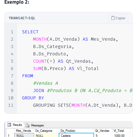
Exemplo 2:
TRANSACT-SQL
Copiar
1
SELECT
2
MONTH
(
A
.
Dt_Venda
)
AS
 Mes_Venda
,
3
    B
.
Ds_Categoria
,
4
    B
.
Ds_Produto
,
5
COUNT
(
*
)
AS
 Qt_Vendas
,
6
SUM
(
B
.
Preco
)
AS
7
FROM
8
#Vendas A
9
JOIN
#Produtos B ON A.Cd_Produto = B.
10
GROUP
BY
11
    GROUPING SETS
(
MONTH
(
A
.
Dt_Venda
)
,
 B
.
Ds