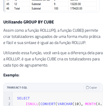
Utilizando GROUP BY CUBE
Assim como a função ROLLUP(), a função CUBE() permite
criar totalizadores agrupados de uma forma muito prática
e fácil e sua sintaxe é igual ao da função ROLLUP.
Utilizando essa função, você verá que a diferença dela para
a ROLLUP, é que a função CUBE cria os totalizadores para
cada tipo de agrupamento.
Exemplo:
TRANSACT-SQL
Copiar
1
SELECT
2
ISNULL
(
CONVERT
(
VARCHAR
(
10
)
,
MONTH
(
A
.
D