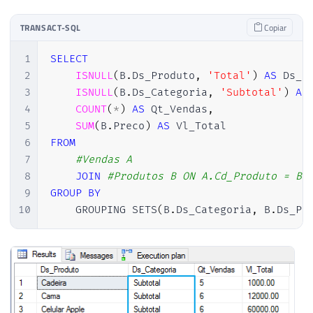
TRANSACT-SQL
Copiar
1
SELECT
2
ISNULL
(
B
.
Ds_Produto
,
'Total'
)
AS
 Ds_P
3
ISNULL
(
B
.
Ds_Categoria
,
'Subtotal'
)
AS
4
COUNT
(
*
)
AS
 Qt_Vendas
,
5
SUM
(
B
.
Preco
)
AS
6
FROM
7
#Vendas A
8
JOIN
#Produtos B ON A.Cd_Produto = B.
9
GROUP
BY
10
    GROUPING SETS
(
B
.
Ds_Categoria
,
 B
.
Ds_Pr