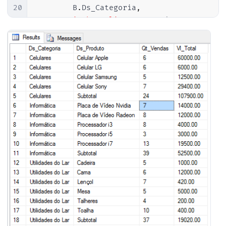
20
        B
.
Ds_Categoria
,
21
'Subtotal'
AS
 Ds_Produto
,
22
COUNT
(
*
)
AS
 Qt_Vendas
,
23
SUM
(
B
.
Preco
)
AS
 Vl_Total

24
FROM
25
#Vendas	A
26
JOIN
#Produtos B ON A.Cd_Produto 
27
GROUP
BY
28
        B
.
Ds_Categoria

29
30
UNION
ALL
31
32
SELECT
33
'Total'
AS
 Ds_Categoria
,
34
'Total'
AS
 Ds_Produto
,
35
COUNT
(
*
)
AS
 Qt_Vendas
,
36
SUM
(
B
.
Preco
)
AS
 Vl_Total

37
FROM
38
#Vendas	A