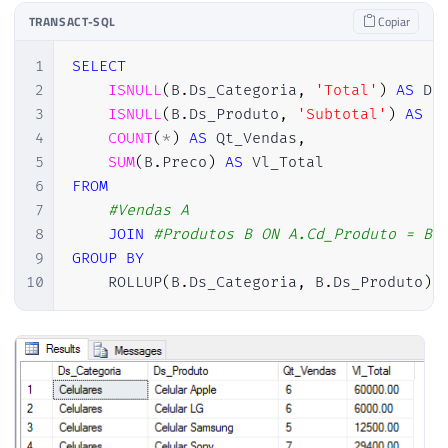
TRANSACT-SQL
Copiar
1
SELECT
2
ISNULL
(
B
.
Ds_Categoria
,
'Total'
)
AS
 Ds
3
ISNULL
(
B
.
Ds_Produto
,
'Subtotal'
)
AS
 D
4
COUNT
(
*
)
AS
 Qt_Vendas
,
5
SUM
(
B
.
Preco
)
AS
6
FROM
7
#Vendas A
8
JOIN
#Produtos B ON A.Cd_Produto = B.
9
GROUP
BY
10
    ROLLUP
(
B
.
Ds_Categoria
,
 B
.
Ds_Produto
)