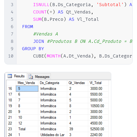
3
ISNULL
(
B
.
Ds_Categoria
,
'Subtotal'
)
AS
4
COUNT
(
*
)
AS
 Qt_Vendas
,
5
SUM
(
B
.
Preco
)
AS
6
FROM
7
#Vendas A
8
JOIN
#Produtos B ON A.Cd_Produto = B.
9
GROUP
BY
10
    CUBE
(
MONTH
(
A
.
Dt_Venda
)
,
 B
.
Ds_Categori