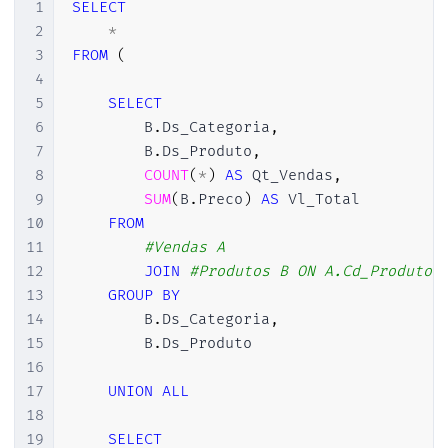
1
SELECT
2
*
3
FROM
(
4
5
SELECT
6
        B
.
Ds_Categoria
,
7
        B
.
Ds_Produto
,
8
COUNT
(
*
)
AS
 Qt_Vendas
,
9
SUM
(
B
.
Preco
)
AS
 Vl_Total

10
FROM
11
#Vendas	A
12
JOIN
#Produtos B ON A.Cd_Produto 
13
GROUP
BY
14
        B
.
Ds_Categoria
,
15
        B
.
Ds_Produto

16
17
UNION
ALL
18
19
SELECT