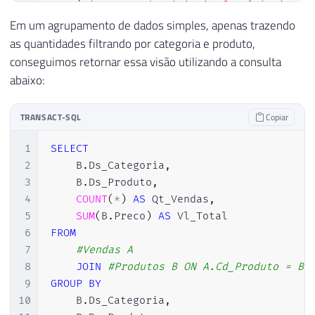
21
(
'Processador i3'
,
'Informática'
,
50
22
(
'Placa de Vídeo Nvidia'
,
'Informáti
Em um agrupamento de dados simples, apenas trazendo
23
(
'Placa de Vídeo Radeon'
,
'Informáti
as quantidades filtrando por categoria e produto,
24
(
'Celular Apple'
,
'Celulares'
,
10000
conseguimos retornar essa visão utilizando a consulta
25
(
'Celular Samsung'
,
'Celulares'
,
250
abaixo:
26
(
'Celular Sony'
,
'Celulares'
,
4200.0
27
(
'Celular LG'
,
'Celulares'
,
1000.00
TRANSACT-SQL
Copiar
28
(
'Cama'
,
'Utilidades do Lar'
,
2000.0
29
(
'Toalha'
,
'Utilidades do Lar'
,
40.0
1
SELECT
30
(
'Lençol'
,
'Utilidades do Lar'
,
60.0
2
    B
.
Ds_Categoria
,
31
(
'Cadeira'
,
'Utilidades do Lar'
,
200
3
    B
.
Ds_Produto
,
32
(
'Mesa'
,
'Utilidades do Lar'
,
1000.0
4
COUNT
(
*
)
AS
 Qt_Vendas
,
33
(
'Talheres'
,
'Utilidades do Lar'
,
50
5
SUM
(
B
.
Preco
)
AS
34
6
FROM
35
7
#Vendas A
36
8
JOIN
#Produtos B ON A.Cd_Produto = B.
37
DECLARE
@Contador
INT
=
1
,
@Total
INT
=
1
9
GROUP
BY
38
10
    B
.
Ds_Categoria
,
39
WHILE
(
@Contador
<=
@Total
)