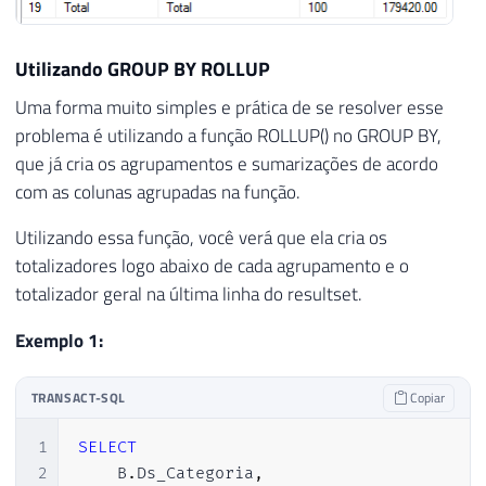
39
JOIN
#Produtos B ON A.Cd_Produto 
40
Utilizando GROUP BY ROLLUP
41
)
Uma forma muito simples e prática de se resolver esse
42
ORDER
BY
43
(
CASE
WHEN
 A
.
Ds_Categoria 
=
'Total'
T
problema é utilizando a função ROLLUP() no GROUP BY,
44
    A
.
Ds_Categoria
,
que já cria os agrupamentos e sumarizações de acordo
45
(
CASE
WHEN
 A
.
Ds_Produto 
=
'Subtotal'
com as colunas agrupadas na função.
46
    A
.
Ds_Produto
Utilizando essa função, você verá que ela cria os
totalizadores logo abaixo de cada agrupamento e o
totalizador geral na última linha do resultset.
Exemplo 1:
TRANSACT-SQL
Copiar
1
SELECT
2
    B
.
Ds_Categoria
,