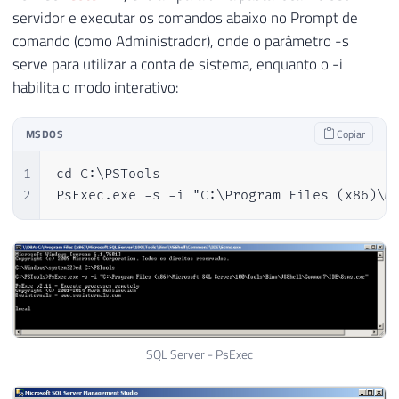
servidor e executar os comandos abaixo no Prompt de
comando (como Administrador), onde o parâmetro -s
serve para utilizar a conta de sistema, enquanto o -i
habilita o modo interativo:
MSDOS
Copiar
1
cd C:\PSTools

2
PsExec.exe -s -i "C:\Program Files (x86)\M
SQL Server - PsExec