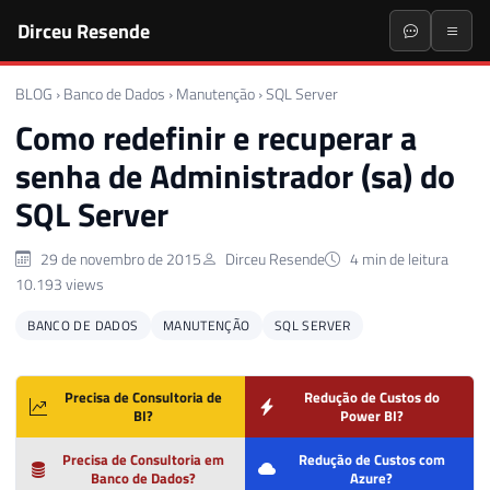
Dirceu Resende
BLOG
›
Banco de Dados
›
Manutenção
›
SQL Server
Como redefinir e recuperar a
senha de Administrador (sa) do
SQL Server
29 de novembro de 2015
Dirceu Resende
4 min de leitura
10.193 views
BANCO DE DADOS
MANUTENÇÃO
SQL SERVER
Precisa de Consultoria de
Redução de Custos do
BI?
Power BI?
Precisa de Consultoria em
Redução de Custos com
Banco de Dados?
Azure?