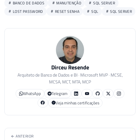
BANCO DE DADOS
MANUTENÇÃO
SQL SERVER
LOST PASSWORD
RESET SENHA
SQL
SQL SERVER
Dirceu Resende
Arquiteto de Banco de Dados e BI · Microsoft MVP · MCSE,
MCSA, MCT, MTA, MCP
WhatsApp
Telegram
Veja minhas certificações
← ANTERIOR