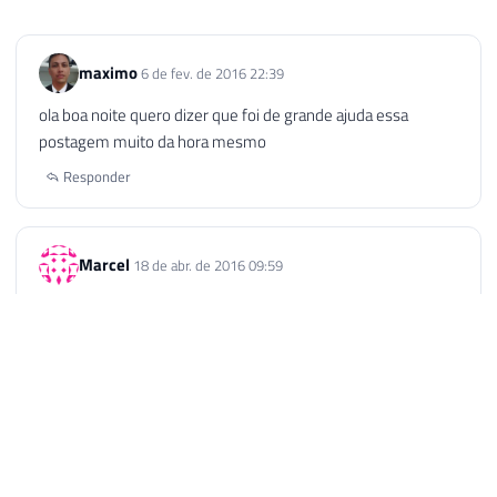
maximo
6 de fev. de 2016 22:39
ola boa noite quero dizer que foi de grande ajuda essa
postagem muito da hora mesmo
Responder
Marcel
18 de abr. de 2016 09:59
O PsExec foi o que matou a pau! Ja tinha tentado de tudo,
tava quase desistindo. O PsExec foi o unico que funcionou!
Muito Obrigado! Parabens!
Responder
thiago Coelho
9 de mai. de 2017 15:53