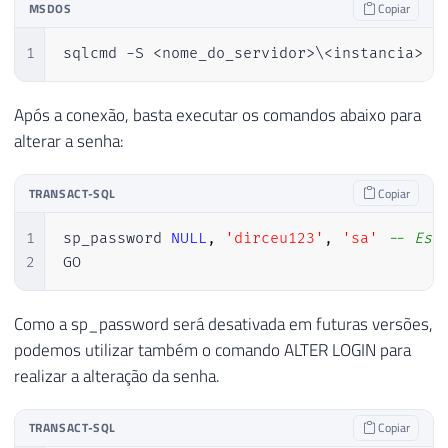
MSDOS
Copiar
1
sqlcmd -S <nome_do_servidor>\<instancia> -
Após a conexão, basta executar os comandos abaixo para
alterar a senha:
TRANSACT-SQL
Copiar
1
sp_password 
NULL
,
'dirceu123'
,
'sa'
-- Ess
2
GO
Como a sp_password será desativada em futuras versões,
podemos utilizar também o comando ALTER LOGIN para
realizar a alteração da senha.
TRANSACT-SQL
Copiar