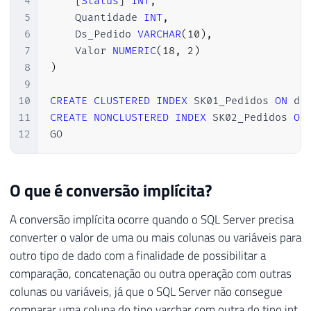
4
[
Status
]
INT
,
5
    Quantidade 
INT
,
6
    Ds_Pedido 
VARCHAR
(
10
)
,
7
    Valor 
NUMERIC
(
18
,
2
)
8
)
9
10
CREATE
CLUSTERED
INDEX
 SK01_Pedidos 
ON
 db
11
CREATE
NONCLUSTERED
INDEX
 SK02_Pedidos 
ON
12
GO
O que é conversão implícita?
A conversão implícita ocorre quando o SQL Server precisa
converter o valor de uma ou mais colunas ou variáveis para
outro tipo de dado com a finalidade de possibilitar a
comparação, concatenação ou outra operação com outras
colunas ou variáveis, já que o SQL Server não consegue
comparar uma coluna do tipo varchar com outra do tipo int,