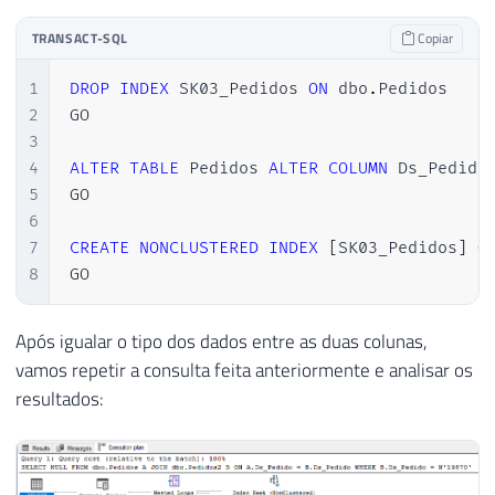
TRANSACT-SQL
Copiar
1
DROP
INDEX
 SK03_Pedidos 
ON
 dbo
.
Pedidos

2
GO

3
4
ALTER
TABLE
 Pedidos 
ALTER
COLUMN
 Ds_Pedido
5
GO

6
7
CREATE
NONCLUSTERED
INDEX
[
SK03_Pedidos
]
O
8
GO
Após igualar o tipo dos dados entre as duas colunas,
vamos repetir a consulta feita anteriormente e analisar os
resultados: