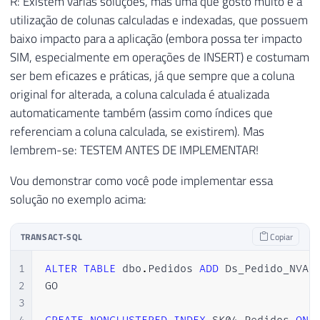
R: Existem várias soluções, mas uma que gosto muito é a
utilização de colunas calculadas e indexadas, que possuem
baixo impacto para a aplicação (embora possa ter impacto
SIM, especialmente em operações de INSERT) e costumam
ser bem eficazes e práticas, já que sempre que a coluna
original for alterada, a coluna calculada é atualizada
automaticamente também (assim como índices que
referenciam a coluna calculada, se existirem). Mas
lembrem-se: TESTEM ANTES DE IMPLEMENTAR!
Vou demonstrar como você pode implementar essa
solução no exemplo acima:
TRANSACT-SQL
Copiar
1
ALTER
TABLE
 dbo
.
Pedidos 
ADD
 Ds_Pedido_NVAR
2
GO

3