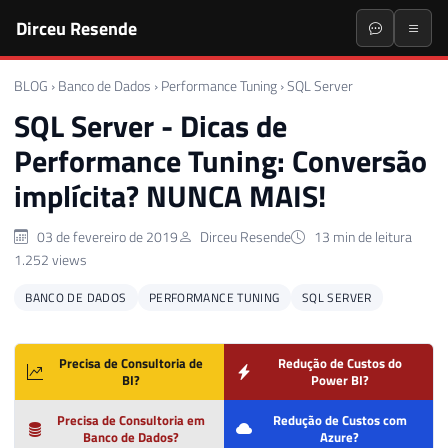
Dirceu Resende
BLOG
›
Banco de Dados
›
Performance Tuning
›
SQL Server
SQL Server - Dicas de
Performance Tuning: Conversão
implícita? NUNCA MAIS!
03 de fevereiro de 2019
Dirceu Resende
13 min de leitura
1.252 views
BANCO DE DADOS
PERFORMANCE TUNING
SQL SERVER
Precisa de Consultoria de
Redução de Custos do
BI?
Power BI?
Precisa de Consultoria em
Redução de Custos com
Banco de Dados?
Azure?