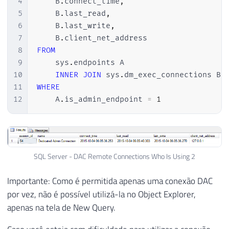
4
    B
.
connect_time
,
5
    B
.
last_read
,
6
    B
.
last_write
,
7
    B
.
8
FROM
9
    sys
.
endpoints A

10
INNER
JOIN
 sys
.
dm_exec_connections B 
11
WHERE
12
    A
.
is_admin_endpoint 
=
1
SQL Server - DAC Remote Connections Who Is Using 2
Importante: Como é permitida apenas uma conexão DAC
por vez, não é possível utilizá-la no Object Explorer,
apenas na tela de New Query.