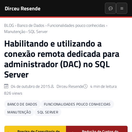
Dirceu Resende
BLOG
›
Banco de Dados
›
Funcionalidades pouco conhecidas
›
Manutenção
›
SQL Server
Habilitando e utilizando a
conexão remota dedicada para
administrador (DAC) no SQL
Server
04 de outubro de 2015
Dirceu Resende
4 min de leitura
826 views
BANCO DE DADOS
FUNCIONALIDADES POUCO CONHECIDAS
MANUTENÇÃO
SQL SERVER
Precisa de Consultoria de
Redução de Custos do