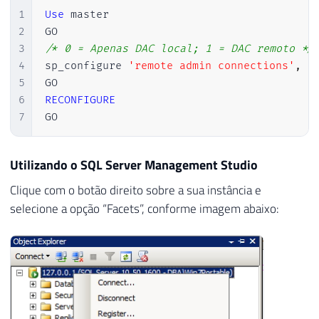
1
Use
 master

2
3
/* 0 = Apenas DAC local; 1 = DAC remoto */
4
sp_configure 
'remote admin connections'
,
1
5
6
RECONFIGURE
7
GO
Utilizando o SQL Server Management Studio
Clique com o botão direito sobre a sua instância e
selecione a opção “Facets”, conforme imagem abaixo: