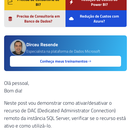
BI?
Power BI?
Precisa de Consultoria em
Redução de Custos com
Banco de Dados?
Azure?
Dirceu Resende
Especialista na plataforma de Dados Microsoft
Conheça meus treinamentos
Olá pessoal,
Bom dia!
Neste post vou demonstrar como ativar/desativar o
recurso de DAC (Dedicated Administrator Connection)
remoto da instância SQL Server, verificar se o recurso está
ativo e como utilizá-lo.