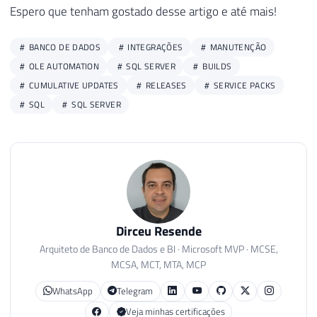
178
@Url_Ultima_Versao_SQL
VARCHAR
(
5
Espero que tenham gostado desse artigo e até mais!
179
@Ultimo_Build
VARCHAR
(
100
)
=
(
SE
180
@Descricao_KB
VARCHAR
(
500
)
=
(
SE
BANCO DE DADOS
INTEGRAÇÕES
MANUTENÇÃO
181
OLE AUTOMATION
SQL SERVER
BUILDS
182
CUMULATIVE UPDATES
RELEASES
SERVICE PACKS
183
IF
(
@Versao
IS
NOT
NULL
)
SQL
SQL SERVER
184
BEGIN
185
186
SELECT
*
187
FROM
@Atualizacoes_SQL_Server
188
189
END
190
ELSE
BEGIN
Dirceu Resende
191
192
IF
(
CONVERT
(
VARCHAR
(
100
)
,
SERVER
Arquiteto de Banco de Dados e BI · Microsoft MVP · MCSE,
MCSA, MCT, MTA, MCP
193
SELECT
'SQL Server ATUALIZAD
194
ELSE
BEGIN
WhatsApp
Telegram
195
Veja minhas certificações
196
SELECT
'SQL Server DESATUALI