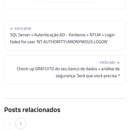
197
UNION
ALL
198
SELECT
'--------------------
199
UNION
ALL
200
SELECT
'Versão mais atual: '
← ANTERIOR
201
UNION
ALL
SQL Server + Autenticação AD - Kerberos + NTLM = Login
202
SELECT
'Download da versão m
failed for user 'NT AUTHORITY\ANONYMOUS LOGON'
203
UNION
ALL
204
SELECT
@Url_Ultima_Versao_SQ
205
UNION
ALL
PRÓXIMO →
Check-up GRATUITO do seu banco de dados + análise de
206
SELECT
'--------------------
segurança: Será que você precisa ?
207
UNION
ALL
208
SELECT
'Sua versão: '
+
CONV
209
210
SELECT
*
211
FROM
@Atualizacoes_SQL_Serve
Posts relacionados
212
213
END
214