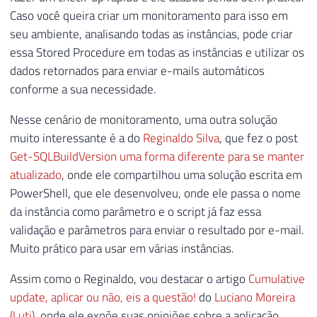
Caso você queira criar um monitoramento para isso em
141
SET
@RetornoTabela
=
REPLACE
(
@Retorn
142
SET
@RetornoTabela
=
REPLACE
(
@Retorn
seu ambiente, analisando todas as instâncias, pode criar
143
essa Stored Procedure em todas as instâncias e utilizar os
144
-- Removendo elementos de entidades 
dados retornados para enviar e-mails automáticos
145
SET
@RetornoTabela
=
REPLACE
(
@Retorn
conforme a sua necessidade.
146
SET
@RetornoTabela
=
REPLACE
(
@Retorn
147
SET
@RetornoTabela
=
REPLACE
(
@Retorn
Nesse cenário de monitoramento, uma outra solução
148
muito interessante é a do
Reginaldo Silva
, que fez o post
149
SET
@dadosXML
=
CONVERT
(
XML
,
@Retorn
Get-SQLBuildVersion uma forma diferente para se manter
150
atualizado
, onde ele compartilhou uma solução escrita em
151
PowerShell, que ele desenvolveu, onde ele passa o nome
152
DECLARE
@Atualizacoes_SQL_Server
TAB
da instância como parâmetro e o script já faz essa
153
(
validação e parâmetros para enviar o resultado por e-mail.
154
[
Ultimo_Build
]
VARCHAR
(
100
)
,
Muito prático para usar em várias instâncias.
155
[
Ultimo_Build_SQLSERVR
.
EXE
]
VARC
156
[
Versao_Arquivo
]
VARCHAR
(
100
)
,
Assim como o Reginaldo, vou destacar o artigo
Cumulative
157
[
Q
]
VARCHAR
(
100
)
,
update, aplicar ou não, eis a questão!
do
Luciano Moreira
158
[
KB
]
VARCHAR
(
100
)
,
(Luti)
, onde ele expõe suas opiniões sobre a aplicação