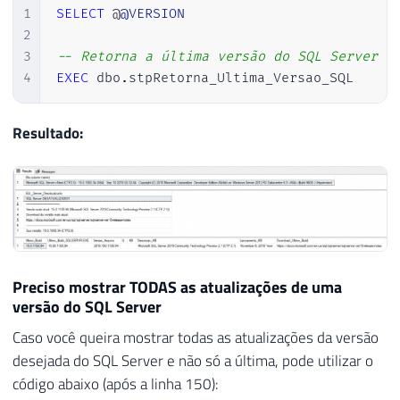
1
SELECT
 @
@VERSION
85
WHEN
LEFT
(
CONVERT
(
VA
2
86
WHEN
LEFT
(
CONVERT
(
VA
3
-- Retorna a última versão do SQL Server i
87
END
)
4
EXEC
 dbo
.
stpRetorna_Ultima_Versao_SQL 
88
WHEN
'11'
THEN
'2012'
89
WHEN
'12'
THEN
'2014'
90
WHEN
'13'
THEN
'2016'
Resultado:
91
WHEN
'14'
THEN
'2017'
92
WHEN
'15'
THEN
'2019'
93
ELSE
'2019'
94
END
)
95
96
END
97
Preciso mostrar TODAS as atualizações de uma
98
versão do SQL Server
99
SELECT
TOP
1
@resposta
=
 Ds_Dados 
FR
Caso você queira mostrar todas as atualizações da versão
100
desejada do SQL Server e não só a última, pode utilizar o
101
código abaixo (após a linha 150):
102
SET
@xml
=
@resposta
COLLATE
 SQL_Lati