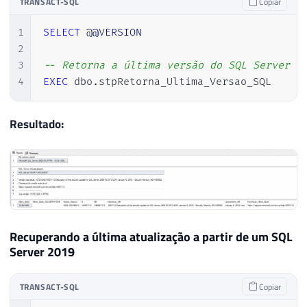
TRANSACT-SQL
Copiar
66
RECONFIGURE
WITH
 OVERRIDE

67
1
SELECT
 @
@VERSION
68
END
2
69
3
-- Retorna a última versão do SQL Server i
70
4
EXEC
 dbo
.
stpRetorna_Ultima_Versao_SQL 
71
72
DECLARE
Resultado:
73
@Versao_SQL_Build
VARCHAR
(
20
)
74
75
IF
(
@Versao
IS
NOT
NULL
)
76
SET
@Versao_SQL_Build
=
@Versao
77
78
ELSE
BEGIN
79
Recuperando a última atualização a partir de um SQL
80
SET
@Versao_SQL_Build
=
(
CASE
LE
Server 2019
81
WHEN
'8.'
THEN
'2000'
82
WHEN
'9.'
THEN
'2005'
TRANSACT-SQL
Copiar
83
WHEN
'10'
THEN
(
84
CASE