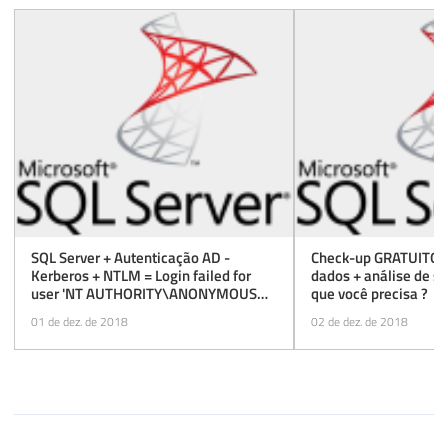
215
END
216
217
218
END
SQL Server + Autenticação AD -
Check-up GRATUITO d
Kerberos + NTLM = Login failed for
dados + análise de s
user 'NT AUTHORITY\ANONYMOUS
que você precisa ?
LOGON'
01 de dez. de 2018
02 de dez. de 2018