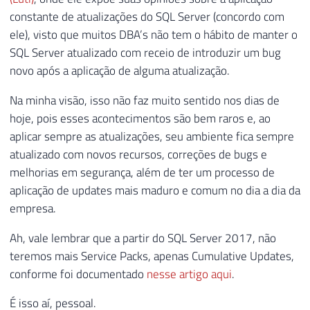
159
[
Descricao_KB
]
VARCHAR
(
500
)
,
constante de atualizações do SQL Server (concordo com
160
[
Lancamento_KB
]
VARCHAR
(
100
)
,
ele), visto que muitos DBA’s não tem o hábito de manter o
161
[
Download_Ultimo_Build
]
VARCHAR
(
SQL Server atualizado com receio de introduzir um bug
162
)
novo após a aplicação de alguma atualização.
163
164
Na minha visão, isso não faz muito sentido nos dias de
165
INSERT
INTO
@Atualizacoes_SQL_Server
hoje, pois esses acontecimentos são bem raros e, ao
166
SELECT
aplicar sempre as atualizações, seu ambiente fica sempre
167
@dadosXML.value
(
'(//table/tr/td[
atualizado com novos recursos, correções de bugs e
168
@dadosXML.value
(
'(//table/tr/td[
169
@dadosXML.value
(
'(//table/tr/td[
melhorias em segurança, além de ter um processo de
170
@dadosXML.value
(
'(//table/tr/td[
aplicação de updates mais maduro e comum no dia a dia da
171
@dadosXML.value
(
'(//table/tr/td[
empresa.
172
@dadosXML.value
(
'(//table/tr/td[
Ah, vale lembrar que a partir do SQL Server 2017, não
173
@dadosXML.value
(
'(//table/tr/td[
174
@dadosXML.value
(
'(//table/tr/td[
teremos mais Service Packs, apenas Cumulative Updates,
175
conforme foi documentado
nesse artigo aqui
.
176
É isso aí, pessoal.
177
DECLARE