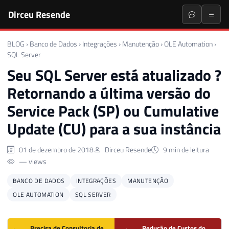
Dirceu Resende
BLOG
›
Banco de Dados
›
Integrações
›
Manutenção
›
OLE Automation
›
SQL Server
Seu SQL Server está atualizado ?
Retornando a última versão do
Service Pack (SP) ou Cumulative
Update (CU) para a sua instância
01 de dezembro de 2018
Dirceu Resende
9 min de leitura
0 views
BANCO DE DADOS
INTEGRAÇÕES
MANUTENÇÃO
OLE AUTOMATION
SQL SERVER
Precisa de Consultoria de
Redução de Custos do