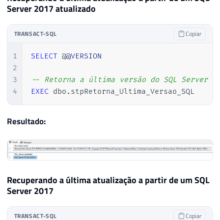
Server 2017 atualizado
29
30
DECLARE
31
@obj
INT
,
TRANSACT-SQL
Copiar
32
@Url
VARCHAR
(
8000
)
,
1
SELECT
 @
@VERSION
33
@xml
VARCHAR
(
MAX
)
,
2
34
@resposta
VARCHAR
(
MAX
)
3
-- Retorna a última versão do SQL Server i
35
4
EXEC
 dbo
.
stpRetorna_Ultima_Versao_SQL 
36
SET
@Url
=
'http://sqlserverbuilds.b
37
38
EXEC
 sys
.
sp_OACreate 
'MSXML2.ServerX
Resultado:
39
EXEC
 sys
.
sp_OAMethod 
@obj
,
'open'
,
N
40
EXEC
 sys
.
sp_OAMethod 
@obj
,
'send'
41
42
43
DECLARE
@xml_versao_sql
TABLE
(
Recuperando a última atualização a partir de um SQL
44
        Ds_Dados 
VARCHAR
(
MAX
)
Server 2017
45
)
46
TRANSACT-SQL
Copiar