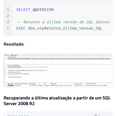
47
INSERT
INTO
@xml_versao_sql
(
Ds_Dados
48
EXEC
 sys
.
sp_OAGetProperty 
@obj
,
'res
1
SELECT
 @
@VERSION
49
2
50
3
-- Retorna a última versão do SQL Server i
51
EXEC
 sys
.
sp_OADestroy 
@obj
4
EXEC
 dbo
.
stpRetorna_Ultima_Versao_SQL 
52
53
Resultado:
54
55
------------------------------------
56
-- Desativando o OLE Automation (Se 
57
------------------------------------
58
59
IF
(
@Fl_Ole_Automation_Ativado
=
0
)
60
BEGIN
61
62
EXEC
 sp_configure 
'Ole Automatio
Recuperando a última atualização a partir de um SQL
63
RECONFIGURE
WITH
 OVERRIDE

Server 2008 R2
64
65
EXECUTE
 sp_configure 
'show advan