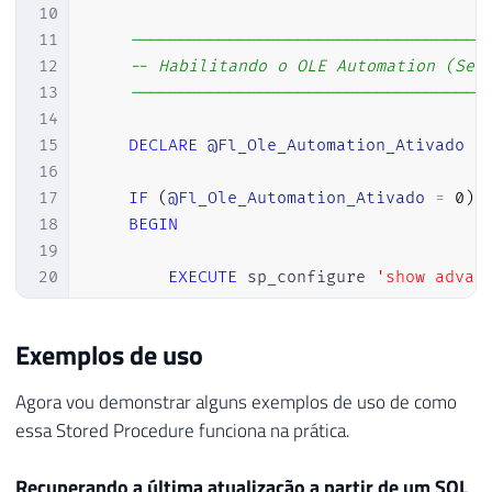
10
11
------------------------------------
12
-- Habilitando o OLE Automation (Se 
13
------------------------------------
14
15
DECLARE
@Fl_Ole_Automation_Ativado
B
16
17
IF
(
@Fl_Ole_Automation_Ativado
=
0
)
18
BEGIN
19
20
EXECUTE
 sp_configure 
'show advan
21
RECONFIGURE
WITH
 OVERRIDE

22
Exemplos de uso
23
EXEC
 sp_configure 
'Ole Automatio
24
RECONFIGURE
WITH
 OVERRIDE

Agora vou demonstrar alguns exemplos de uso de como
25
essa Stored Procedure funciona na prática.
26
END
27
Recuperando a última atualização a partir de um SQL
28