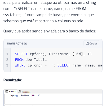
ideal para realizar um ataque ao utilizarmos uma string
como “‘; SELECT name, name, name, name FROM
sys.tables; –” num campo de busca, por exemplo, que
sabemos que está mostrando 4 colunas na tela.
Query que acaba sendo enviada para o banco de dados:
TRANSACT-SQL
Copiar
1
SELECT
 cpfcnpj
,
 FirstName
,
[
Uid
]
,
2
FROM
 dbo
.
3
WHERE
 cpfcnpj 
=
''
;
SELECT
 name
,
 name
,
 nam
Resultado: