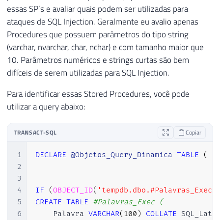
essas SP’s e avaliar quais podem ser utilizadas para
ataques de SQL Injection. Geralmente eu avalio apenas
Procedures que possuem parâmetros do tipo string
(varchar, nvarchar, char, nchar) e com tamanho maior que
10. Parâmetros numéricos e strings curtas são bem
difíceis de serem utilizadas para SQL Injection.
Para identificar essas Stored Procedures, você pode
utilizar a query abaixo:
TRANSACT-SQL
Copiar
1
DECLARE
@Objetos_Query_Dinamica
TABLE
(
[
2
3
4
IF
(
OBJECT_ID
(
'tempdb.dbo.#Palavras_Exec'
5
CREATE
TABLE
#Palavras_Exec (
6
    Palavra 
VARCHAR
(
100
)
COLLATE