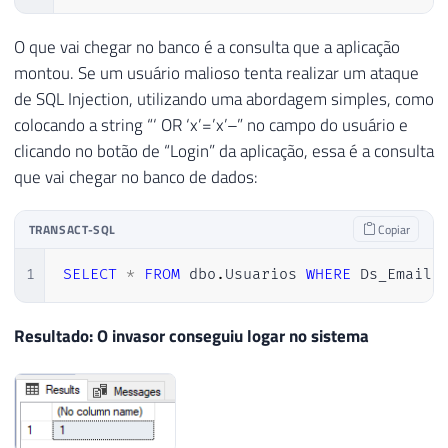
21
22
if
(
retorno 
!=
null
&&
 retorn
O que vai chegar no banco é a consulta que a aplicação
23
                Login
.
autenticaUsuario
(
)
;
montou. Se um usuário malioso tenta realizar um ataque
24
else
de SQL Injection, utilizando uma abordagem simples, como
25
                Login
.
retornaErro
(
)
;
colocando a string “‘ OR ‘x’=’x’–” no campo do usuário e
26
clicando no botão de “Login” da aplicação, essa é a consulta
27
}
que vai chegar no banco de dados:
28
}
29
TRANSACT-SQL
Copiar
30
}
31
catch
(
Exception
 e
)
1
SELECT
*
FROM
 dbo
.
Usuarios 
WHERE
 Ds_Email 
32
{
33
    Retorno
.
Erro
(
"Erro : "
+
 e
.
Message
)
;
34
}
Resultado: O invasor conseguiu logar no sistema