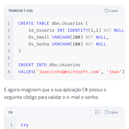
TRANSACT-SQL
Copiar
1
CREATE
TABLE
 dbo
.
Usuarios 
(
2
    Id_Usuario 
INT
IDENTITY
(
1
,
1
)
NOT
NULL
3
    Ds_Email 
VARCHAR
(
200
)
NOT
NULL
,
4
    Ds_Senha 
VARCHAR
(
100
)
NOT
NULL
5
)
6
7
INSERT
INTO
 dbo
.
8
VALUES
(
'joaozinho@microsoft.com'
,
'joao'
)
E agora imaginem que a sua aplicação C# possui o
seguinte código para validar o e-mail e senha:
C#
Copiar
1
try