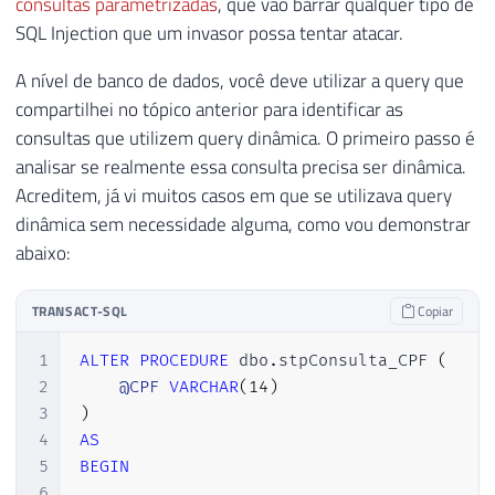
consultas parametrizadas
, que vão barrar qualquer tipo de
44
SELECT
*
FROM
@Objetos_Query_Dinamica
SQL Injection que um invasor possa tentar atacar.
A nível de banco de dados, você deve utilizar a query que
compartilhei no tópico anterior para identificar as
consultas que utilizem query dinâmica. O primeiro passo é
analisar se realmente essa consulta precisa ser dinâmica.
Acreditem, já vi muitos casos em que se utilizava query
dinâmica sem necessidade alguma, como vou demonstrar
abaixo:
TRANSACT-SQL
Copiar
1
ALTER
PROCEDURE
 dbo
.
stpConsulta_CPF 
(
2
@CPF
VARCHAR
(
14
)
3
)
4
AS
5
BEGIN
6