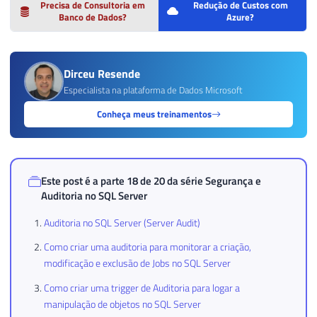
Precisa de Consultoria em
Redução de Custos com
Banco de Dados?
Azure?
Dirceu Resende
Especialista na plataforma de Dados Microsoft
Conheça meus treinamentos
Este post é a parte 18 de 20 da série
Segurança e
Auditoria no SQL Server
Auditoria no SQL Server (Server Audit)
Como criar uma auditoria para monitorar a criação,
modificação e exclusão de Jobs no SQL Server
Como criar uma trigger de Auditoria para logar a
manipulação de objetos no SQL Server