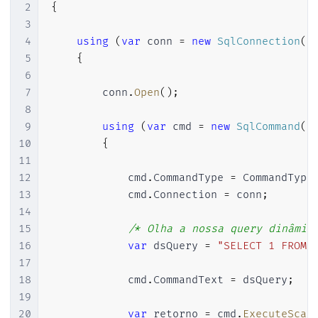
2
{
3
4
using
(
var
 conn 
=
new
SqlConnection
(
d
5
{
6
7
        conn
.
Open
(
)
;
8
9
using
(
var
 cmd 
=
new
SqlCommand
(
)
10
{
11
12
            cmd
.
CommandType 
=
 CommandType
13
            cmd
.
Connection 
=
 conn
;
14
15
/* Olha a nossa query dinâmic
16
var
 dsQuery 
=
"SELECT 1 FROM 
17
18
            cmd
.
CommandText 
=
 dsQuery
;
19
20
var
 retorno 
=
 cmd
.
ExecuteScal