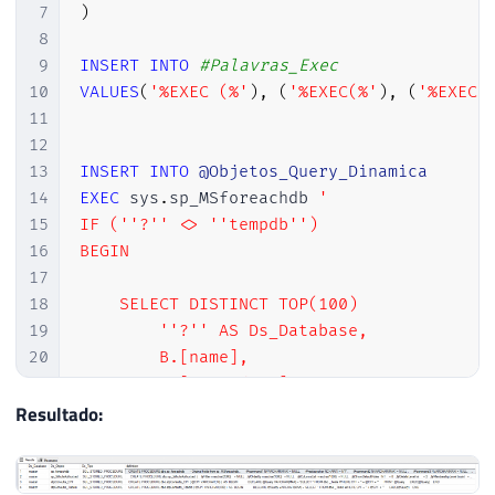
7
)
8
9
INSERT
INTO
#Palavras_Exec
10
VALUES
(
'%EXEC (%'
)
,
(
'%EXEC(%'
)
,
(
'%EXECU
11
12
13
INSERT
INTO
@Objetos_Query_Dinamica
14
EXEC
 sys
.
sp_MSforeachdb 
'

15
IF (''?'' <> ''tempdb'')

16
BEGIN

17
18
    SELECT DISTINCT TOP(100)

19
        ''?'' AS Ds_Database,

20
        B.[name],

21
        B.[type_desc],

22
        A.[definition]

Resultado:
23
    FROM

24
        [?].sys.sql_modules A WITH(NOLOCK)
25
        JOIN [?].sys.objects B WITH(NOLOCK