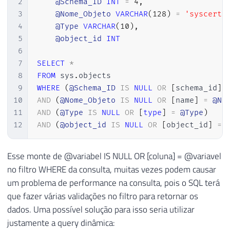
2
@Schema_ID
INT
=
4
,
3
@Nome_Objeto
VARCHAR
(
128
)
=
'syscerts
4
@Type
VARCHAR
(
10
)
,
5
@object_id
INT
6
7
SELECT
*
8
FROM
 sys
.
9
WHERE
(
@Schema_ID
IS
NULL
OR
[
schema_id
]
10
AND
(
@Nome_Objeto
IS
NULL
OR
[
name
]
=
@No
11
AND
(
@Type
IS
NULL
OR
[
type
]
=
@Type
)
12
AND
(
@object_id
IS
NULL
OR
[
object_id
]
=
Esse monte de @variabel IS NULL OR [coluna] = @variavel
no filtro WHERE da consulta, muitas vezes podem causar
um problema de performance na consulta, pois o SQL terá
que fazer várias validações no filtro para retornar os
dados. Uma possível solução para isso seria utilizar
justamente a query dinâmica: