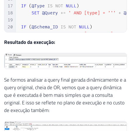
17
IF
(
@Type
IS
NOT
NULL
)
18
SET
@Query
+
=
' AND [type] = '''
+
@T
19
20
IF
(
@Schema_ID
IS
NOT
NULL
)
21
SET
@Query
+
=
' AND [schema_id] = '
+
22
Resultado da execução:
23
IF
(
@object_id
IS
NOT
NULL
)
24
SET
@Query
+
=
' AND [object_id] = '
+
25
26
27
-- Mostra na tela a query final depois de
Se formos analisar a query final gerada dinâmicamente e a
28
SELECT
@Query
query original, cheia de OR, vemos que a query dinâmica
29
que é executada é bem mais simples que a consulta
30
-- Executa o comando no banco
original. E isso se reflete no plano de execução e no custo
31
EXEC
(
@Query
)
de execução também: