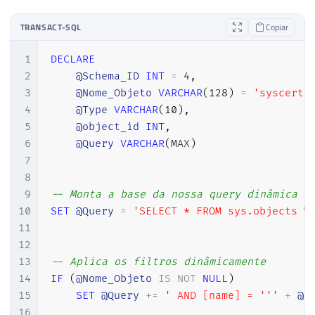
TRANSACT-SQL
Copiar
1
DECLARE
2
@Schema_ID
INT
=
4
,
3
@Nome_Objeto
VARCHAR
(
128
)
=
'syscerts
4
@Type
VARCHAR
(
10
)
,
5
@object_id
INT
,
6
@Query
VARCHAR
(
MAX
)
7
8
9
-- Monta a base da nossa query dinâmica 
10
SET
@Query
=
'SELECT * FROM sys.objects W
11
12
13
-- Aplica os filtros dinâmicamente
14
IF
(
@Nome_Objeto
IS
NOT
NULL
)
15
SET
@Query
+
=
' AND [name] = '''
+
@N
16