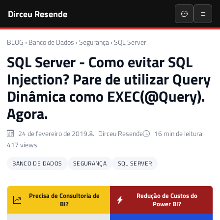
Dirceu Resende
BLOG
›
Banco de Dados
›
Segurança
›
SQL Server
SQL Server - Como evitar SQL
Injection? Pare de utilizar Query
Dinâmica como EXEC(@Query).
Agora.
24 de fevereiro de 2019
Dirceu Resende
16 min de leitura
417 views
BANCO DE DADOS
SEGURANÇA
SQL SERVER
Precisa de Consultoria de
Redução de Custos do
BI?
Power BI?