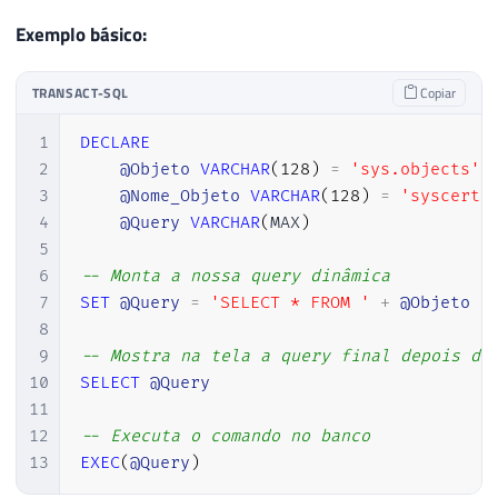
Exemplo básico:
TRANSACT-SQL
Copiar
1
DECLARE
2
@Objeto
VARCHAR
(
128
)
=
'sys.objects'
,
3
@Nome_Objeto
VARCHAR
(
128
)
=
'syscerts
4
@Query
VARCHAR
(
MAX
)
5
6
-- Monta a nossa query dinâmica    
7
SET
@Query
=
'SELECT * FROM '
+
@Objeto
+
8
9
-- Mostra na tela a query final depois de
10
SELECT
@Query
11
12
-- Executa o comando no banco
13
EXEC
(
@Query
)