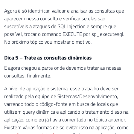
26
        JOIN #Palavras_Exec C WITH(NOLOCK)
Agora é só identificar, validar e analisar as consultas que
27
    WHERE

aparecem nessa consulta e verificar se elas são
28
        B.is_ms_shipped = 0

suscetíveis a ataques de SQL Injection e sempre que
29
        AND ''?'' <> ''ReportServer''

possível, trocar o comando EXECUTE por sp_executesql.
30
        AND B.[name] NOT IN (''sp_WhoIsAc
No próximo tópico vou mostrar o motivo.
31
        AND NOT (B.[name] LIKE ''stp_DTA_%
32
        AND NOT (B.[name] = ''sp_readreque
33
        AND EXISTS (

Dica 5 – Trate as consultas dinâmicas
34
            SELECT NULL

E agora chegou a parte onde devemos tratar as nossas
35
            FROM [?].sys.parameters X1 WIT
consultas, finalmente.
36
            JOIN [?].sys.types X2 WITH(NOL
37
            WHERE A.[object_id] = X1.[obje
A nível de aplicação e sistema, esse trabalho deve ser
38
            AND X2.[name] IN (''text'', ''
realizado pela equipe de Sistemas/Desenvolvimento,
39
            AND (X1.max_length > 10 OR X1.
varrendo todo o código-fonte em busca de locais que
40
        )

utilizem query dinâmica e aplicando o tratamento disso na
41
aplicação, como eu já havia comentado no tópico anterior.
42
END'
Existem várias formas de se evitar isso na aplicação, como
43