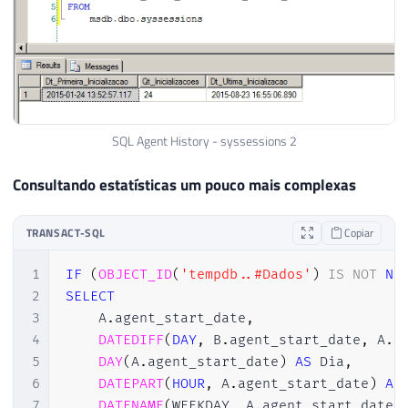
SQL Agent History - syssessions 2
Consultando estatísticas um pouco mais complexas
TRANSACT-SQL
Copiar
1
IF
(
OBJECT_ID
(
'tempdb..#Dados'
)
IS
NOT
NU
2
SELECT
3
    A
.
agent_start_date
,
4
DATEDIFF
(
DAY
,
 B
.
agent_start_date
,
 A
.
a
5
DAY
(
A
.
agent_start_date
)
AS
 Dia
,
6
DATEPART
(
HOUR
,
 A
.
agent_start_date
)
AS
7
DATENAME
(
WEEKDAY
,
 A
.
agent_start_date
)