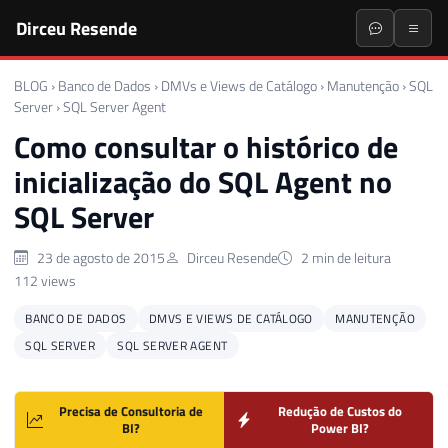
Dirceu Resende
BLOG
›
Banco de Dados
›
DMVs e Views de Catálogo
›
Manutenção
›
SQL
Server
›
SQL Server Agent
Como consultar o histórico de
inicialização do SQL Agent no
SQL Server
23 de agosto de 2015
Dirceu Resende
2 min de leitura
112 views
BANCO DE DADOS
DMVS E VIEWS DE CATÁLOGO
MANUTENÇÃO
SQL SERVER
SQL SERVER AGENT
Precisa de Consultoria de
Redução de Custos do
BI?
Power BI?