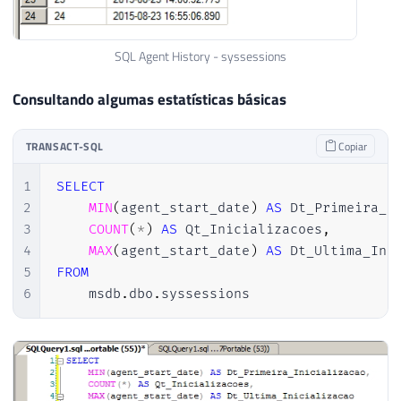
SQL Agent History - syssessions
Consultando algumas estatísticas básicas
TRANSACT-SQL
Copiar
1
SELECT
2
MIN
(
agent_start_date
)
AS
 Dt_Primeira_I
3
COUNT
(
*
)
AS
 Qt_Inicializacoes
,
4
MAX
(
agent_start_date
)
AS
5
FROM
6
    msdb
.
dbo
.
syssessions