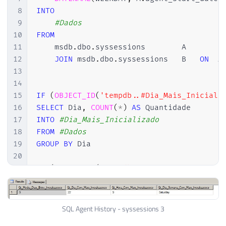
8
INTO
9
#Dados
10
FROM
11
    msdb
.
dbo
.
syssessions		A

12
JOIN
 msdb
.
dbo
.
syssessions	B	
ON
	A
13
14
15
IF
(
OBJECT_ID
(
'tempdb..#Dia_Mais_Iniciali
16
SELECT
 Dia
,
COUNT
(
*
)
AS
17
INTO
#Dia_Mais_Inicializado
18
FROM
#Dados 
19
GROUP
BY
 Dia

20
21
IF
(
OBJECT_ID
(
'tempdb..#Hora_Mais_Inicial
22
SELECT
 Hora
,
COUNT
(
*
)
AS
23
INTO
#Hora_Mais_Inicializada
24
FROM
#Dados 
SQL Agent History - syssessions 3
25
GROUP
BY
 Hora
