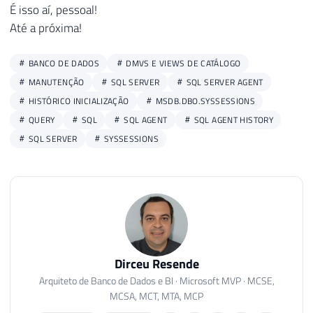
26
É isso aí, pessoal!
27
IF
(
OBJECT_ID
(
'tempdb..#Dia_Semana_Mais_I
Até a próxima!
28
SELECT
 Dia_Semana
,
COUNT
(
*
)
AS
29
INTO
#Dia_Semana_Mais_Inicializado
BANCO DE DADOS
DMVS E VIEWS DE CATÁLOGO
30
FROM
#Dados 
MANUTENÇÃO
SQL SERVER
SQL SERVER AGENT
31
GROUP
BY
 Dia_Semana

HISTÓRICO INICIALIZAÇÃO
MSDB.DBO.SYSSESSIONS
32
QUERY
SQL
SQL AGENT
SQL AGENT HISTORY
33
DECLARE
@Qt_Media_Dias_Entre_Inicializaco
34
SQL SERVER
SYSSESSIONS
35
36
SELECT
37
@Qt_Media_Dias_Entre_Inicializacoes
A
38
(
SELECT
TOP
1
 Dia 
FROM
#Dia_Mais_Inic
39
(
SELECT
TOP
1
 Hora 
FROM
#Hora_Mais_In
40
(
SELECT
TOP
1
 Dia_Semana 
FROM
#Dia_Se
Dirceu Resende
Arquiteto de Banco de Dados e BI · Microsoft MVP · MCSE,
MCSA, MCT, MTA, MCP