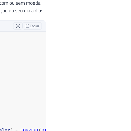
, com ou sem moeda.
ção no seu dia a dia:
Copiar
alor
)
-
CONVERT
(
BIGINT
,
ABS
(
@valor
)
)
)
*
100
)
,