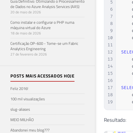
Guia Definitivo: Otimizando o Processamento
5
    
de Dados no Azure Analysis Services (AAS)
71
6
    
20 de maio de 2026
72
7
    
73
Como instalar e configurar o PHP numa
8
    
máquina virtual do Azure
74
9
    
18 de maio de 2026
75
10
    
76
Certificação DP-600 - Torne-se um Fabric
11
Analytics Engineering
77
12
SELE
27 de fevereiro de 2026
78
13
    
79
14
    
80
15
    
POSTS MAIS ACESSADOS HOJE
81
16
82
17
SELE
Feliz 2016!
83
18
    
100 mil visualizações
84
19
    
85
slug-aliases
86
Resultado:
MEIO MILHÃO
87
88
Abandonei meu blog???