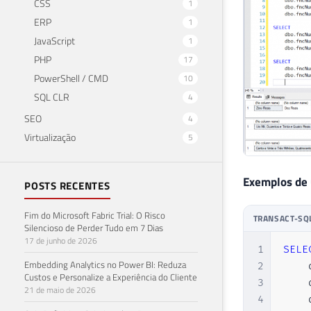
CSS
1
52
ERP
1
53
JavaScript
1
54
PHP
17
55
56
PowerShell / CMD
10
57
SQL CLR
4
58
SEO
4
59
Virtualização
5
60
61
62
Exemplos de
POSTS RECENTES
63
64
Fim do Microsoft Fabric Trial: O Risco
TRANSACT-SQ
65
Silencioso de Perder Tudo em 7 Dias
17 de junho de 2026
66
1
SELE
67
Embedding Analytics no Power BI: Reduza
2
    
68
Custos e Personalize a Experiência do Cliente
3
    
21 de maio de 2026
69
4
    
70