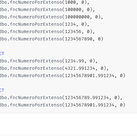
dbo
.
fncNumeroPorExtenso
(
1000
,
0
)
,
(
'Dezesseis'
,
16
,
16
)
,
dbo
.
fncNumeroPorExtenso
(
100000
,
0
)
,
(
'Dezessete'
,
17
,
17
)
,
dbo
.
fncNumeroPorExtenso
(
100000000
,
0
)
,
(
'Dezoito'
,
18
,
18
)
,
dbo
.
fncNumeroPorExtenso
(
1234
,
0
)
,
(
'Dezenove'
,
19
,
19
)
,
dbo
.
fncNumeroPorExtenso
(
123456
,
0
)
,
(
'Vinte'
,
20
,
20
)
,
dbo
.
fncNumeroPorExtenso
(
1234567890
,
0
)
(
'Vinte e'
,
21
,
29
)
,
(
'Trinta'
,
30
,
30
)
,
CT
(
'Trinta e'
,
31
,
39
)
,
dbo
.
fncNumeroPorExtenso
(
1234.99
,
0
)
,
(
'Quarenta'
,
40
,
40
)
,
dbo
.
fncNumeroPorExtenso
(
4321.991234
,
0
)
,
(
'Quarenta e'
,
41
,
49
)
,
dbo
.
fncNumeroPorExtenso
(
12345678901.991234
,
0
)
(
'Cinquenta'
,
50
,
50
)
,
(
'Cinquenta e'
,
51
,
59
)
,
CT
(
'Sessenta'
,
60
,
60
)
,
dbo
.
fncNumeroPorExtenso
(
123456789.991234
,
0
)
,
(
'Sessenta e'
,
61
,
69
)
,
dbo
.
fncNumeroPorExtenso
(
12345678901.991234
,
0
)
(
'Setenta'
,
70
,
70
)
,
(
'Setenta e'
,
71
,
79
)
,
(
'Oitenta'
,
80
,
80
)
,
(
'Oitenta e'
,
81
,
89
)
,