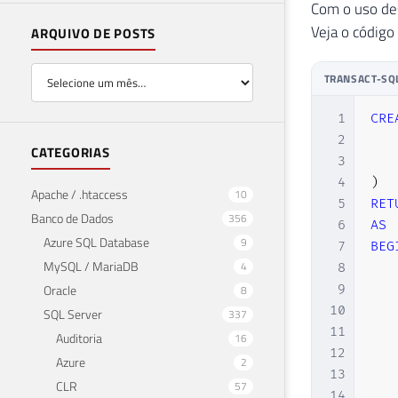
Com o uso des
Veja o código
ARQUIVO DE POSTS
TRANSACT-SQ
1
CRE
2
CATEGORIAS
3
4
)
Apache / .htaccess
10
5
RET
Banco de Dados
356
6
AS
Azure SQL Database
9
7
BEG
MySQL / MariaDB
4
8
Oracle
9
8
10
SQL Server
337
11
Auditoria
16
12
Azure
2
13
CLR
57
14