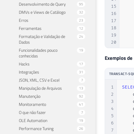
Desenvolvimento de Query
95
15
DMVs e Views de Catálogo
32
16
Erros
23
17
Ferramentas
18
12
19
Formatação e Validação de
24
Dados
20
21
Funcionalidades pouco
19
conhecidas
22
Exemplos de
Hacks
17
23
24
Integrações
31
TRANSACT-SQ
25
JSON, XML, CSV e Excel
7
26
1
SELE
Manipulação de Arquivos
13
27
2
    
Manutenção
92
28
3
    
Monitoramento
41
29
4
    
O que não fazer
7
30
5
    
OLE Automation
19
31
6
    
Performance Tuning
26
32
7
    