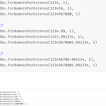
dbo
.
fncNumeroPorExtenso
(
1234
,
1
)
,
---------------------------------------
dbo
.
fncNumeroPorExtenso
(
123456
,
1
)
,
-- Cria as tabelas com os intervalos
dbo
.
fncNumeroPorExtenso
(
1234567890
,
1
)
---------------------------------------
CT
DECLARE
@tabelaNumeros
TABLE
dbo
.
fncNumeroPorExtenso
(
1234.99
,
1
)
,
(
dbo
.
fncNumeroPorExtenso
(
4321.991234
,
1
)
,
     descricao 
VARCHAR
(
50
)
NOT
NULL
,
dbo
.
fncNumeroPorExtenso
(
12345678901.991234
,
1
)
     menor 
INT
NOT
NULL
,
     maior 
INT
NOT
NULL
CT
)
;
dbo
.
fncNumeroPorExtenso
(
123456789.991234
,
1
)
,
dbo
.
fncNumeroPorExtenso
(
12345678901.991234
,
1
)
DECLARE
@tabelaMilhares
TABLE
(
     descricaoUm 
VARCHAR
(
50
)
NOT
NULL
,
     descricaoPl 
VARCHAR
(
50
)
NOT
NULL
,
     menor 
INT
NOT
NULL
,
     maior 
INT
NOT
NULL
)
;