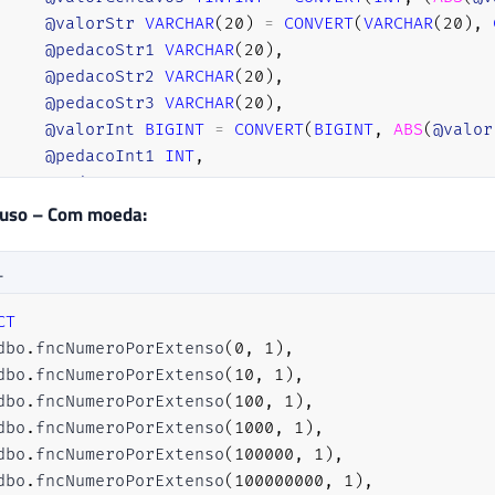
@valorStr
VARCHAR
(
20
)
=
CONVERT
(
VARCHAR
(
20
)
,
@pedacoStr1
VARCHAR
(
20
)
,
@pedacoStr2
VARCHAR
(
20
)
,
@pedacoStr3
VARCHAR
(
20
)
,
@valorInt
BIGINT
=
CONVERT
(
BIGINT
,
ABS
(
@valor
@pedacoInt1
INT
,
@pedacoInt2
INT
,
@pedacoInt3
INT
,
 uso – Com moeda:
@menorNumero
INT
,
@retorno
VARCHAR
(
8000
)
=
''
;
L
CT
IF
(
@valor
=
0
)
dbo
.
fncNumeroPorExtenso
(
0
,
1
)
,
BEGIN
dbo
.
fncNumeroPorExtenso
(
10
,
1
)
,
SET
@retorno
=
'Zero'
+
(
CASE
WHEN
@incluirMo
dbo
.
fncNumeroPorExtenso
(
100
,
1
)
,
RETURN
@retorno
;
dbo
.
fncNumeroPorExtenso
(
1000
,
1
)
,
END
;
dbo
.
fncNumeroPorExtenso
(
100000
,
1
)
,
dbo
.
fncNumeroPorExtenso
(
100000000
,
1
)
,