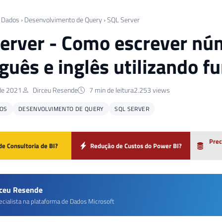
 Dados
›
Desenvolvimento de Query
›
SQL Server
erver - Como escrever nú
guês e inglês utilizando f
de 2021
Dirceu Resende
7 min de leitura
2.253 views
OS
DESENVOLVIMENTO DE QUERY
SQL SERVER
Prec
de Consultoria de BI?
Redução de Custos do Power BI?
rceu Resende
ecialista na plataforma de Dados Microsoft