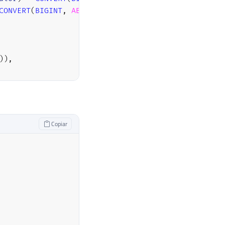
CONVERT
(
BIGINT
,
ABS
(
@valor
)
)
)
,
)
)
,
Copiar
eda
=
1
THEN
' Reais'
ELSE
''
END
)
;