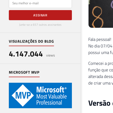
E-mail
ASSINAR
Junte-se a 657 outros assinantes
Fala pessoal!
VISUALIZAÇÕES DO BLOG
No dia 07/04
4.147.044
possui uma fu
views
Comecei a pro
função que co
MICROSOFT MVP
alterada dess
de criar uma
Versão