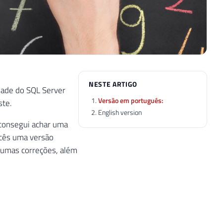
NESTE ARTIGO
dade do SQL Server
Versão em português:
ste.
English version
 consegui achar uma
ocês uma versão
lgumas correções, além