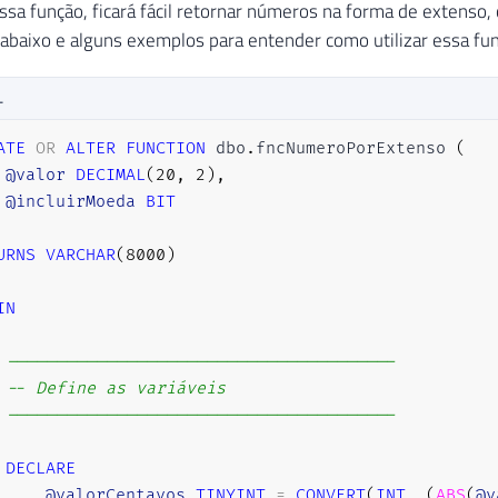
sa função, ficará fácil retornar números na forma de extenso
 abaixo e alguns exemplos para entender como utilizar essa fun
L
ATE
OR
ALTER
FUNCTION
 dbo
.
fncNumeroPorExtenso 
(
@valor
DECIMAL
(
20
,
2
)
,
@incluirMoeda
BIT
URNS
VARCHAR
(
8000
)
IN
---------------------------------------
-- Define as variáveis
---------------------------------------
DECLARE
@valorCentavos
TINYINT
=
CONVERT
(
INT
,
(
ABS
(
@v