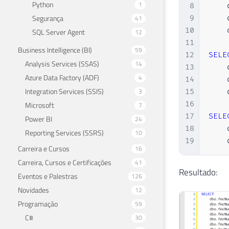
33
Python
1
8
    
34
Segurança
41
9
    
35
10
    
SQL Server Agent
12
36
11
Business Intelligence (BI)
59
37
12
SELE
Analysis Services (SSAS)
14
38
13
    
39
Azure Data Factory (ADF)
4
14
    
40
   
Integration Services (SSIS)
3
15
    
41
   
16
Microsoft
7
42
   
17
SELE
Power BI
24
43
18
    
Reporting Services (SSRS)
10
44
19
    
Carreira e Cursos
16
45
Carreira, Cursos e Certificações
41
46
Resultado:
47
   
Eventos e Palestras
126
48
   
Novidades
12
49
   
Programação
59
50
   
C#
30
51