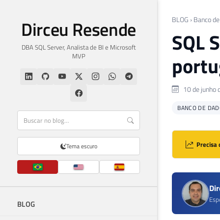
BLOG
›
Banco de
Dirceu Resende
SQL S
DBA SQL Server, Analista de BI e Microsoft
MVP
portu
10 de junho 
BANCO DE DAD
Precisa 
Tema escuro
Di
Esp
BLOG