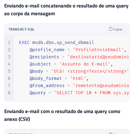
Enviando e-mail concatenando o resultado de uma query
ao corpo da mensagem
TRANSACT-SQL
Copiar
1
EXEC
 msdb
.
dbo
.
sp_send_dbmail

2
@profile_name
=
'ProfileEnvioEmail'
,
3
@recipients
=
'destinatario@seudominio
4
@subject
=
'Assunto do E-mail'
,
5
@body
=
'Olá! <strong>Teste</strong>'
,
6
@body_format
=
'html'
,
7
@from_address
=
'remetente@seudominio.
8
@query
=
'SELECT TOP 10 * FROM sys.sys
Enviando e-mail com o resultado de uma query como
anexo (CSV)