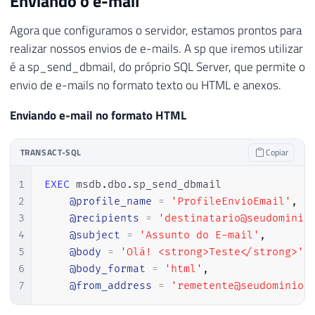
Enviando o e-mail
Agora que configuramos o servidor, estamos prontos para
realizar nossos envios de e-mails. A sp que iremos utilizar
é a sp_send_dbmail, do próprio SQL Server, que permite o
envio de e-mails no formato texto ou HTML e anexos.
Enviando e-mail no formato HTML
TRANSACT-SQL
Copiar
1
EXEC
 msdb
.
dbo
.
sp_send_dbmail

2
@profile_name
=
'ProfileEnvioEmail'
,
3
@recipients
=
'destinatario@seudominio
4
@subject
=
'Assunto do E-mail'
,
5
@body
=
'Olá! <strong>Teste</strong>'
,
6
@body_format
=
'html'
,
7
@from_address
=
'remetente@seudominio.