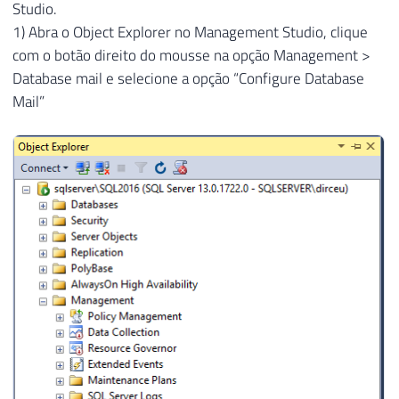
32
@account_name
=
@Account_Name
,
Studio.
33
@description
=
'Conta de e-mail para 
1) Abra o Object Explorer no Management Studio, clique
34
@email_address
=
'usuario@seudominio.
com o botão direito do mousse na opção Management >
35
@replyto_address
=
'naoresponder@seud
Database mail e selecione a opção “Configure Database
36
@display_name
=
'Sua Empresa'
,
Mail”
37
@mailserver_name
=
'smtp.seudominio.c
38
@mailserver_type
=
'SMTP'
,
39
@port
=
'587'
,
40
@username
=
'usuario@seudominio.com.b
41
@password
=
'senha'
,
42
@enable_ssl
=
1
,
43
@use_default_credentials
=
0
44
45
46
47
-----------------------------------------
48
-- Cria o profile de e-mail
49
-----------------------------------------
50