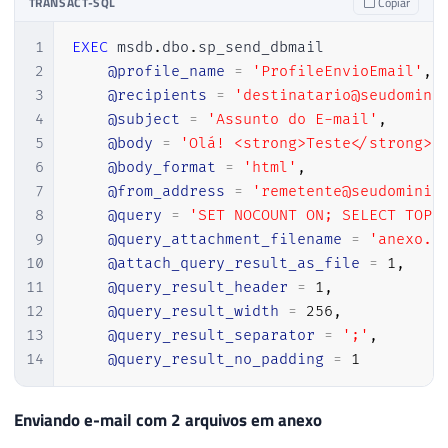
TRANSACT-SQL
Copiar
1
EXEC
 msdb
.
dbo
.
sp_send_dbmail

2
@profile_name
=
'ProfileEnvioEmail'
,
3
@recipients
=
'destinatario@seudomini
4
@subject
=
'Assunto do E-mail'
,
5
@body
=
'Olá! <strong>Teste</strong>'
6
@body_format
=
'html'
,
7
@from_address
=
'remetente@seudominio
8
@query
=
'SET NOCOUNT ON; SELECT TOP 
9
@query_attachment_filename
=
'anexo.c
10
@attach_query_result_as_file
=
1
,
11
@query_result_header
=
1
,
12
@query_result_width
=
256
,
13
@query_result_separator
=
';'
,
14
@query_result_no_padding
=
1
Enviando e-mail com 2 arquivos em anexo