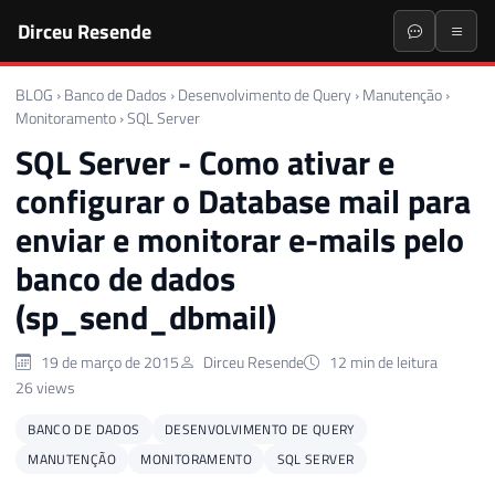
Dirceu Resende
BLOG
›
Banco de Dados
›
Desenvolvimento de Query
›
Manutenção
›
Monitoramento
›
SQL Server
SQL Server - Como ativar e
configurar o Database mail para
enviar e monitorar e-mails pelo
banco de dados
(sp_send_dbmail)
19 de março de 2015
Dirceu Resende
12 min de leitura
26 views
BANCO DE DADOS
DESENVOLVIMENTO DE QUERY
MANUTENÇÃO
MONITORAMENTO
SQL SERVER