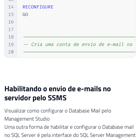
14
RECONFIGURE
15
GO

16
17
18
-----------------------------------------
19
-- Cria uma conta de envio de e-mail no b
20
-----------------------------------------
21
22
DECLARE
23
@Account_Name
 SYSNAME 
=
'ContaEnvioEm
24
@Profile_Name
 SYSNAME 
=
'ProfileEnvio
Habilitando o envio de e-mails no
25
servidor pelo SSMS
26
27
IF
(
(
SELECT
COUNT
(
*
)
FROM
 msdb
.
dbo
.
sysmai
Visualizar como configurar o Database Mail pelo
28
EXEC
 msdb
.
dbo
.
sysmail_delete_account_
Management Studio
29
Uma outra forma de habilitar e configurar o Database mail
30
no SQL Server é pela interface do SQL Server Management
31
EXEC
 msdb
.
dbo
.
sysmail_add_account_sp
