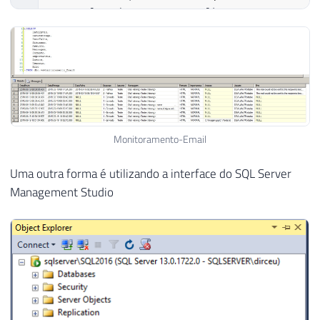
21
    B
.
log_date 
AS
22
FROM
23
    msdb
.
dbo
.
sysmail_mailitems           
24
LEFT
JOIN
 msdb
.
dbo
.
sysmail_event_log 
Monitoramento-Email
Uma outra forma é utilizando a interface do SQL Server
Management Studio