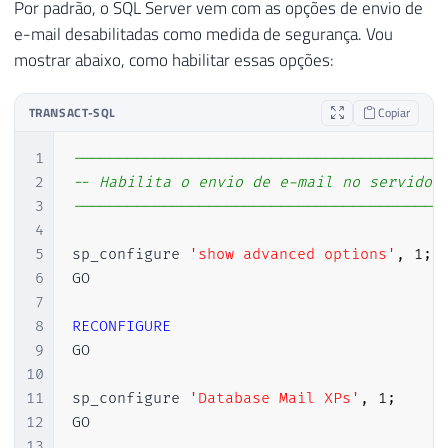
Por padrão, o SQL Server vem com as opções de envio de
e-mail desabilitadas como medida de segurança. Vou
mostrar abaixo, como habilitar essas opções:
TRANSACT-SQL
Copiar
1
-----------------------------------------
2
-- Habilita o envio de e-mail no servidor
3
-----------------------------------------
4
5
sp_configure 
'show advanced options'
,
1
;
6
GO

7
8
RECONFIGURE
9
GO

10
11
sp_configure 
'Database Mail XPs'
,
1
;
12
GO

13