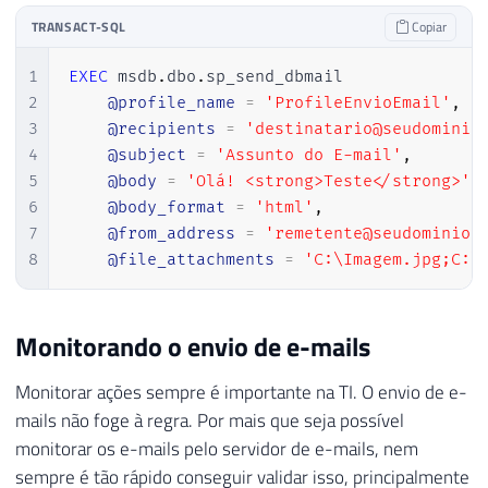
TRANSACT-SQL
Copiar
1
EXEC
 msdb
.
dbo
.
sp_send_dbmail

2
@profile_name
=
'ProfileEnvioEmail'
,
3
@recipients
=
'destinatario@seudominio
4
@subject
=
'Assunto do E-mail'
,
5
@body
=
'Olá! <strong>Teste</strong>'
,
6
@body_format
=
'html'
,
7
@from_address
=
'remetente@seudominio.
8
@file_attachments
=
'C:\Imagem.jpg;C:\
Monitorando o envio de e-mails
Monitorar ações sempre é importante na TI. O envio de e-
mails não foge à regra. Por mais que seja possível
monitorar os e-mails pelo servidor de e-mails, nem
sempre é tão rápido conseguir validar isso, principalmente