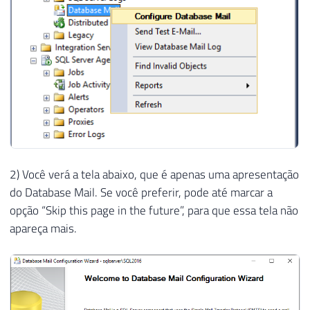
51
IF
(
(
SELECT
COUNT
(
*
)
FROM
 msdb
.
dbo
.
sysmai
52
EXEC
 msdb
.
dbo
.
sysmail_delete_profile_
53
54
55
56
EXEC
 msdb
.
dbo
.
sysmail_add_profile_sp

57
@profile_name
=
@Profile_Name
,
58
@description
=
'Profile Público para 
59
60
2) Você verá a tela abaixo, que é apenas uma apresentação
61
-----------------------------------------
do Database Mail. Se você preferir, pode até marcar a
62
-- Adiciona a conta ao perfil criado
opção “Skip this page in the future”, para que essa tela não
63
-----------------------------------------
64
apareça mais.
65
DECLARE
66
@profile_id
INT
=
(
SELECT
 profile_id 
67
@account_id
INT
=
(
SELECT
 account_id 
68
69