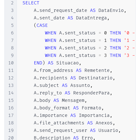
2
SELECT
3
    A
.
send_request_date 
AS
 DataEnvio
,
4
    A
.
sent_date 
AS
 DataEntrega
,
5
(
CASE
6
WHEN
 A
.
sent_status 
=
0
THEN
'0 - 
7
WHEN
 A
.
sent_status 
=
1
THEN
'1 - 
8
WHEN
 A
.
sent_status 
=
2
THEN
'2 - 
9
WHEN
 A
.
sent_status 
=
3
THEN
'3 - 
10
END
)
AS
 Situacao
,
11
    A
.
from_address 
AS
 Remetente
,
12
    A
.
recipients 
AS
 Destinatario
,
13
    A
.
subject 
AS
 Assunto
,
14
    A
.
reply_to 
AS
 ResponderPara
,
15
    A
.
body 
AS
 Mensagem
,
16
    A
.
body_format 
AS
 Formato
,
17
    A
.
importance 
AS
 Importancia
,
18
    A
.
file_attachments 
AS
 Anexos
,
19
    A
.
send_request_user 
AS
 Usuario
,
20
    B
.
description 
AS
 Erro
,