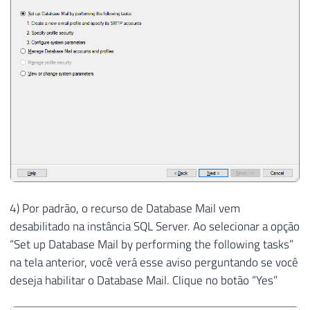
88
EXEC
 msdb
.
dbo
.
sysmail_add_principalprofile
89
@profile_name
=
@Profile_Name
,
90
@principal_name
=
'public'
,
-- Aqui v
91
@is_default
=
1
;
92
93
94
-----------------------------------------
95
-- Define o tamanho máximo por anexo para
96
-----------------------------------------
97
98
EXEC
 msdb
.
dbo
.
sysmail_configure_sp 
'MaxFi
4) Por padrão, o recurso de Database Mail vem
desabilitado na instância SQL Server. Ao selecionar a opção
“Set up Database Mail by performing the following tasks”
na tela anterior, você verá esse aviso perguntando se você
deseja habilitar o Database Mail. Clique no botão “Yes”