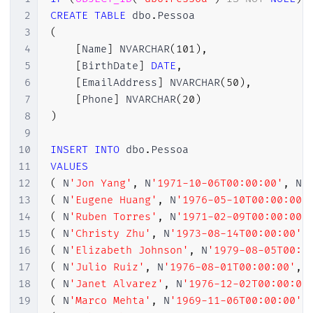
2
CREATE
TABLE
 dbo
.
3
(
4
[
Name
]
 NVARCHAR
(
101
)
,
5
[
BirthDate
]
DATE
,
6
[
EmailAddress
]
 NVARCHAR
(
50
)
,
7
[
Phone
]
 NVARCHAR
(
20
)
8
)
9
10
INSERT
INTO
 dbo
.
11
VALUES
12
(
 N
'Jon Yang'
,
 N
'1971-10-06T00:00:00'
,
 N
'
13
(
 N
'Eugene Huang'
,
 N
'1976-05-10T00:00:00'
14
(
 N
'Ruben Torres'
,
 N
'1971-02-09T00:00:00'
15
(
 N
'Christy Zhu'
,
 N
'1973-08-14T00:00:00'
,
16
(
 N
'Elizabeth Johnson'
,
 N
'1979-08-05T00:0
17
(
 N
'Julio Ruiz'
,
 N
'1976-08-01T00:00:00'
,
 
18
(
 N
'Janet Alvarez'
,
 N
'1976-12-02T00:00:00
19
(
 N
'Marco Mehta'
,
 N
'1969-11-06T00:00:00'
,