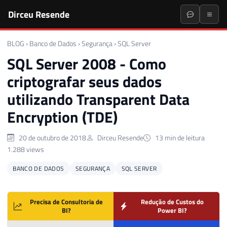
Dirceu Resende
BLOG
›
Banco de Dados
›
Segurança
›
SQL Server
SQL Server 2008 - Como
criptografar seus dados
utilizando Transparent Data
Encryption (TDE)
20 de outubro de 2018
Dirceu Resende
13 min de leitura
1.288 views
BANCO DE DADOS
SEGURANÇA
SQL SERVER
Precisa de Consultoria de
Redução de Custos do
BI?
Power BI?