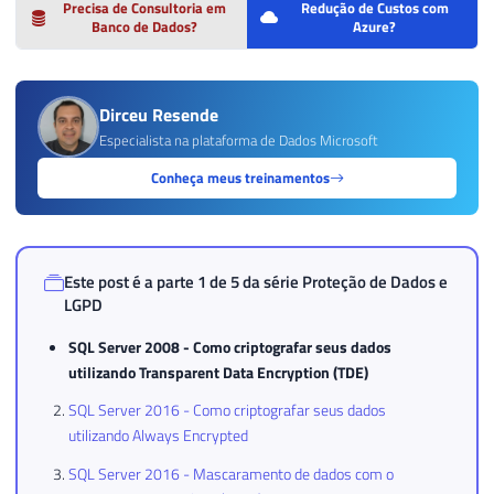
Precisa de Consultoria em
Redução de Custos com
Banco de Dados?
Azure?
Dirceu Resende
Especialista na plataforma de Dados Microsoft
Conheça meus treinamentos
Este post é a parte 1 de 5 da série
Proteção de Dados e
LGPD
SQL Server 2008 - Como criptografar seus dados
utilizando Transparent Data Encryption (TDE)
SQL Server 2016 - Como criptografar seus dados
utilizando Always Encrypted
SQL Server 2016 - Mascaramento de dados com o