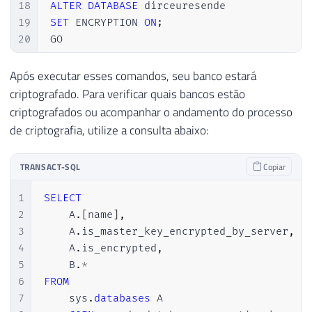
18
ALTER
DATABASE
19
SET
 ENCRYPTION 
ON
;
20
GO
Após executar esses comandos, seu banco estará
criptografado. Para verificar quais bancos estão
criptografados ou acompanhar o andamento do processo
de criptografia, utilize a consulta abaixo:
TRANSACT-SQL
Copiar
1
SELECT
2
    A
.
[
name
]
,
3
    A
.
is_master_key_encrypted_by_server
,
4
    A
.
is_encrypted
,
5
    B
.
*
6
FROM
7
    sys
.
databases
 A
