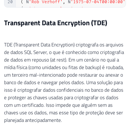
20
(
 N
'Rob Verhoff'
,
 N
'1975-07-04T00:00:00'
,
21
(
 N
'Shannon Carlson'
,
 N
'1969-09-29T00:00:
22
(
 N
'Jacquelyn Suarez'
,
 N
'1969-08-05T00:00
Transparent Data Encryption (TDE)
23
(
 N
'Curtis Lu'
,
 N
'1969-05-03T00:00:00'
,
 N
24
(
 N
'Lauren Walker'
,
 N
'1979-01-14T00:00:00
25
(
 N
'Ian Jenkins'
,
 N
'1979-08-03T00:00:00'
,
TDE (Transparent Data Encryption) criptografa os arquivos
26
(
 N
'Sydney Bennett'
,
 N
'1973-11-06T00:00:0
27
(
 N
'Chloe Young'
,
 N
'1984-08-26T00:00:00'
,
de dados SQL Server, o que é conhecido como criptografia
28
(
 N
'Wyatt Hill'
,
 N
'1984-10-25T00:00:00'
,
 
de dados em repouso (at rest). Em um cenário no qual a
29
(
 N
'Shannon Wang'
,
 N
'1949-12-24T00:00:00'
mídia física (como unidades ou fitas de backup) é roubada,
30
(
 N
'Clarence Rai'
,
 N
'1955-10-06T00:00:00'
um terceiro mal-intencionado pode restaurar ou anexar o
31
(
 N
'Luke Lal'
,
 N
'1983-09-04T00:00:00'
,
 N
'
banco de dados e navegar pelos dados. Uma solução para
isso é criptografar dados confidenciais no banco de dados
e proteger as chaves usadas para criptografar os dados
com um certificado. Isso impede que alguém sem as
chaves use os dados, mas esse tipo de proteção deve ser
planejada antecipadamente.