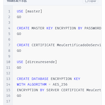
TRANSACT-SQL
Copiar
1
USE
[
master
]
2
GO

3
4
CREATE
 MASTER 
KEY
 ENCRYPTION 
BY
 PASSWORD 
5
GO

6
7
CREATE
 CERTIFICATE MeuCertificadoDoServid
8
GO

9
10
USE
[
dirceuresende
]
11
GO

12
13
CREATE
DATABASE
 ENCRYPTION 
KEY
14
WITH
ALGORITHM
=
 AES_256  

15
ENCRYPTION 
BY
 SERVER CERTIFICATE MeuCerti
16
GO

17