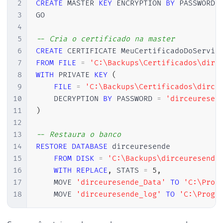
2
CREATE
 MASTER 
KEY
 ENCRYPTION 
BY
 PASSWORD 
3
GO  

4
5
-- Cria o certificado na master
6
CREATE
7
FROM
FILE
=
'C:\Backups\Certificados\dirc
8
WITH
 PRIVATE 
KEY
(
9
FILE
=
'C:\Backups\Certificados\dirce
10
    DECRYPTION 
BY
 PASSWORD 
=
'dirceuresen
11
)
12
13
-- Restaura o banco
14
RESTORE
DATABASE
 dirceuresende   

15
FROM
DISK
=
'C:\Backups\dirceuresende
16
WITH
REPLACE
,
 STATS 
=
5
,
17
    MOVE 
'dirceuresende_Data'
TO
'C:\Prog
18
    MOVE 
'dirceuresende_log'
TO
'C:\Progr