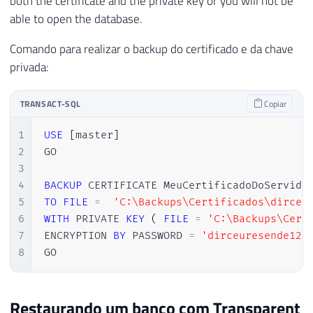
both the certificate and the private key or you will not be
able to open the database.
Comando para realizar o backup do certificado e da chave
privada:
TRANSACT-SQL
Copiar
1
USE
[
master
]
2
GO

3
4
BACKUP
5
TO
FILE
=
'C:\Backups\Certificados\dirceu
6
WITH
 PRIVATE 
KEY
(
FILE
=
'C:\Backups\Cert
7
ENCRYPTION 
BY
 PASSWORD 
=
'dirceuresende123
8
GO
Restaurando um banco com Transparent