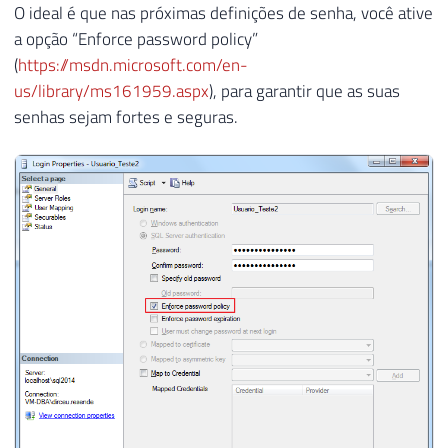
56
BEGIN
O ideal é que nas próximas definições de senha, você ative
57
a opção “Enforce password policy”
58
INSERT
INTO
#Senhas
(
https://msdn.microsoft.com/en-
59
SELECT
REPLICATE
(
CHAR
(
@Contador
)
us/library/ms161959.aspx
), para garantir que as suas
60
senhas sejam fortes e seguras.
61
SET
@Contador2
+
=
1
62
63
END
64
65
SET
@Contador
+
=
1
66
SET
@Contador2
=
1
67
68
END
69
70
71
72
-- Sequências
73
DECLARE
@Atual
VARCHAR
(
100
)
=
''
74