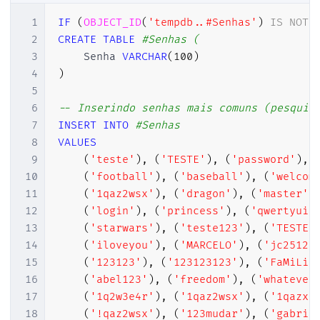
1
IF
(
OBJECT_ID
(
'tempdb..#Senhas'
)
IS
NOT
2
CREATE
TABLE
#Senhas (
3
    Senha 
VARCHAR
(
100
)
4
)
5
6
-- Inserindo senhas mais comuns (pesquis
7
INSERT
INTO
#Senhas
8
VALUES
9
(
'teste'
)
,
(
'TESTE'
)
,
(
'password'
)
,
10
(
'football'
)
,
(
'baseball'
)
,
(
'welcom
11
(
'1qaz2wsx'
)
,
(
'dragon'
)
,
(
'master'
)
12
(
'login'
)
,
(
'princess'
)
,
(
'qwertyuio
13
(
'starwars'
)
,
(
'teste123'
)
,
(
'TESTE1
14
(
'iloveyou'
)
,
(
'MARCELO'
)
,
(
'jc2512'
15
(
'123123'
)
,
(
'123123123'
)
,
(
'FaMiLia
16
(
'abel123'
)
,
(
'freedom'
)
,
(
'whatever
17
(
'1q2w3e4r'
)
,
(
'1qaz2wsx'
)
,
(
'1qazxs
18
(
'!qaz2wsx'
)
,
(
'123mudar'
)
,
(
'gabrie