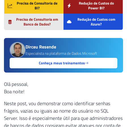
Precisa de Consultoria de
Redução de Custos do
BI?
Power BI?
Precisa de Consultoria em
Redução de Custos com
Banco de Dados?
Azure?
Dirceu Resende
Especialista na plataforma de Dados Microsoft
Conheça meus treinamentos
Olá pessoal,
Boa noite!
Neste post, vou demonstrar como identificar senhas
frágeis, vazias ou iguais ao nome do usuário no SQL
Server. Isso é especialmente útil para que administradores
de bancos de dados consigam evitar ataques por conta de