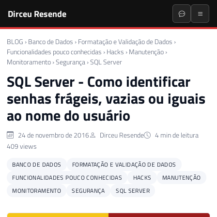
Dirceu Resende
BLOG
›
Banco de Dados
›
Formatação e Validação de Dados
›
Funcionalidades pouco conhecidas
›
Hacks
›
Manutenção
›
Monitoramento
›
Segurança
›
SQL Server
SQL Server - Como identificar
senhas frágeis, vazias ou iguais
ao nome do usuário
24 de novembro de 2016
Dirceu Resende
4 min de leitura
409 views
BANCO DE DADOS
FORMATAÇÃO E VALIDAÇÃO DE DADOS
FUNCIONALIDADES POUCO CONHECIDAS
HACKS
MANUTENÇÃO
MONITORAMENTO
SEGURANÇA
SQL SERVER