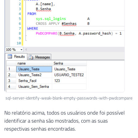
38
SET
@Contador2
+
=
1
39
40
END
41
42
SET
@Contador
+
=
1
43
SET
@Contador2
=
1
44
45
END
46
47
48
SET
@Contador
=
12
49
SET
@Contador2
=
1
50
sql-server-identify-weak-blank-empty-passwords-with-pwdcompare
51
-- Letras repetidos
52
WHILE
(
@Contador
<=
126
)
No relatório acima, todos os usuários onde foi possível
53
BEGIN
identificar a senha são mostrados, com as suas
54
respectivas senhas encontradas.
55
WHILE
(
@Contador2
<=
@Total2
)