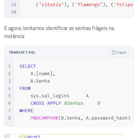
19
(
'vitoria'
)
,
(
'flamengo'
)
,
(
'felipe'
20
21
22
-- Números repetidos
E agora, tentamos identificar as senhas frágeis na
23
DECLARE
instância:
24
@Contador
INT
=
1
,
25
@Total
INT
=
10
,
TRANSACT-SQL
Copiar
26
@Contador2
INT
=
1
,
27
@Total2
INT
=
10
1
SELECT
28
2
    A
.
[
name
]
,
29
WHILE
(
@Contador
<
@Total
)
3
    B
.
30
BEGIN
4
FROM
31
5
    sys
.
sql_logins		A

32
WHILE
(
@Contador2
<
@Total2
)
6
CROSS
APPLY
#Senhas		B
33
BEGIN
7
WHERE
34
8
PWDCOMPARE
(
B
.
Senha
,
 A
.
password_hash
)
=
35
INSERT
INTO
#Senhas
36
SELECT
REPLICATE
(
CAST
(
@Contador
37