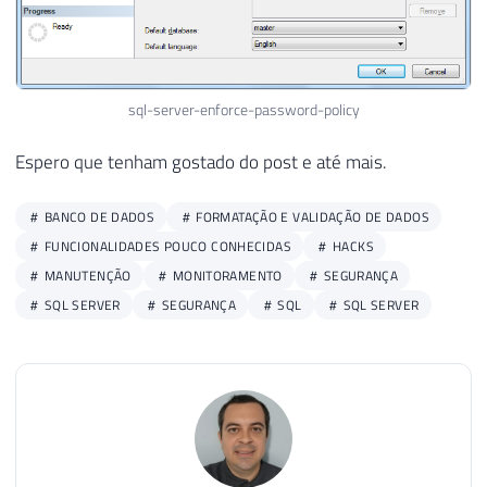
75
SET
@Contador
=
0
76
77
WHILE
(
@Contador
<=
@Total
)
78
BEGIN
sql-server-enforce-password-policy
79
80
SET
@Atual
=
@Atual
+
 CAST
(
(
CASE
WHE
Espero que tenham gostado do post e até mais.
81
82
INSERT
INTO
#Senhas
BANCO DE DADOS
FORMATAÇÃO E VALIDAÇÃO DE DADOS
83
SELECT
@Atual
FUNCIONALIDADES POUCO CONHECIDAS
HACKS
84
MANUTENÇÃO
MONITORAMENTO
SEGURANÇA
85
SET
@Contador
=
@Contador
+
1
86
SQL SERVER
SEGURANÇA
SQL
SQL SERVER
87
END
88
89
90
SET
@Contador
=
1
91
SET
@Atual
=
''
92
93
WHILE
(
@Contador
<=
@Total
)