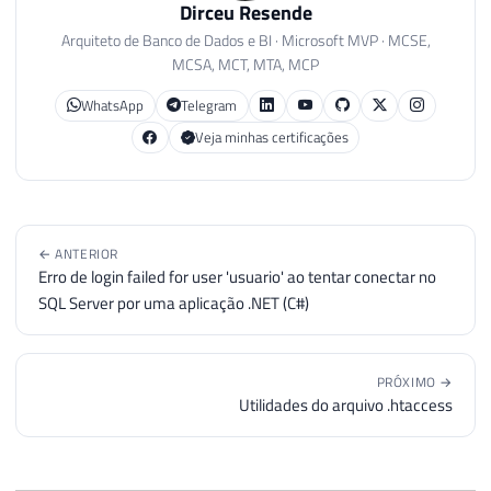
Dirceu Resende
94
BEGIN
Arquiteto de Banco de Dados e BI · Microsoft MVP · MCSE,
95
MCSA, MCT, MTA, MCP
96
SET
@Atual
=
@Atual
+
 CAST
(
(
CASE
WHE
97
WhatsApp
Telegram
98
INSERT
INTO
#Senhas
Veja minhas certificações
99
SELECT
@Atual
100
101
SET
@Contador
=
@Contador
+
1
102
← ANTERIOR
103
END
Erro de login failed for user 'usuario' ao tentar conectar no
104
SQL Server por uma aplicação .NET (C#)
105
106
-- Logins
107
INSERT
INTO
#Senhas
PRÓXIMO →
108
SELECT
[
name
]
Utilidades do arquivo .htaccess
109
FROM
 sys
.
sql_logins

110
111
INSERT
INTO
#Senhas