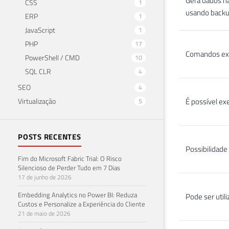
Gera dados na
CSS
1
usando backu
ERP
1
JavaScript
1
PHP
17
Comandos ex
PowerShell / CMD
10
SQL CLR
4
SEO
4
Virtualização
É possível ex
5
POSTS RECENTES
Possibilidade
Fim do Microsoft Fabric Trial: O Risco
Silencioso de Perder Tudo em 7 Dias
17 de junho de 2026
Embedding Analytics no Power BI: Reduza
Pode ser util
Custos e Personalize a Experiência do Cliente
21 de maio de 2026