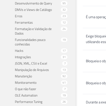
Desenvolvimento de Query
95
DMVs e Views de Catálogo
32
Erros
23
É uma operaçã
Ferramentas
12
Formatação e Validação de
24
Dados
Exige bloquei
Funcionalidades pouco
19
utilizando es
conhecidas
Hacks
17
Integrações
31
Bloqueia o obj
JSON, XML, CSV e Excel
7
Manipulação de Arquivos
13
Manutenção
92
Monitoramento
41
Bloqueia o ob
O que não fazer
7
OLE Automation
19
Performance Tuning
26
Durante a ex