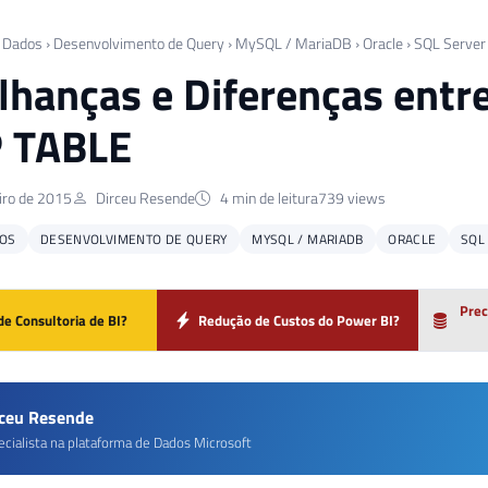
 Dados
›
Desenvolvimento de Query
›
MySQL / MariaDB
›
Oracle
›
SQL Server
hanças e Diferenças ent
 TABLE
iro de 2015
Dirceu Resende
4 min de leitura
739 views
OS
DESENVOLVIMENTO DE QUERY
MYSQL / MARIADB
ORACLE
SQL
Prec
de Consultoria de BI?
Redução de Custos do Power BI?
rceu Resende
ecialista na plataforma de Dados Microsoft