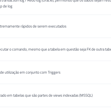
 transaction log / Redo log (Oracle), permitindo que os dados sejam res
p de log
tremamente rápidos de serem executados
ecutar o comando, mesmo que a tabela em questão seja FK de outra tab
 de utilização em conjunto com Triggers
izado em tabelas que são partes de views indexadas (MSSQL)