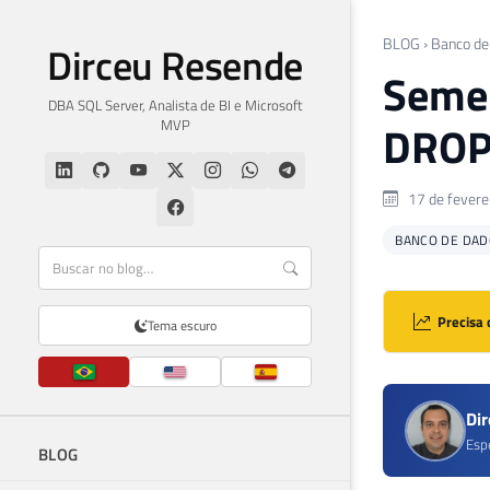
BLOG
›
Banco de
Dirceu Resende
Semel
DBA SQL Server, Analista de BI e Microsoft
MVP
DROP
17 de fevere
BANCO DE DAD
Precisa 
Tema escuro
Di
Esp
BLOG