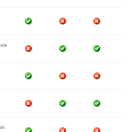
star
ndo