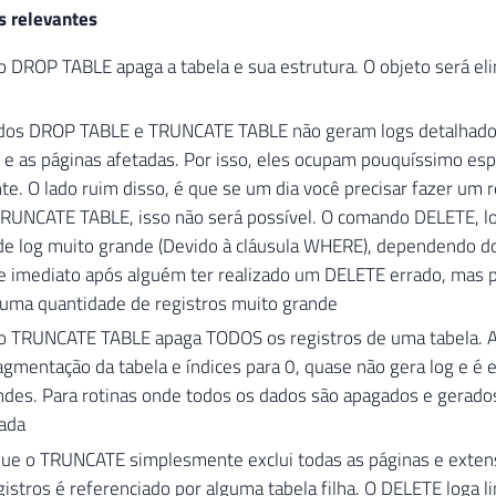
s relevantes
 DROP TABLE apaga a tabela e sua estrutura. O objeto será e
os DROP TABLE e TRUNCATE TABLE não geram logs detalhados 
e as páginas afetadas. Por isso, eles ocupam pouquíssimo espa
e. O lado ruim disso, é que se um dia você precisar fazer um 
TRUNCATE TABLE, isso não será possível. O comando DELETE, lo
de log muito grande (Devido à cláusula WHERE), dependendo do
 imediato após alguém ter realizado um DELETE errado, mas pod
uma quantidade de registros muito grande
 TRUNCATE TABLE apaga TODOS os registros de uma tabela. Além
ragmentação da tabela e índices para 0, quase não gera log e 
ndes. Para rotinas onde todos os dados são apagados e gerado
ada
ue o TRUNCATE simplesmente exclui todas as páginas e extensõ
istros é referenciado por alguma tabela filha. O DELETE loga li