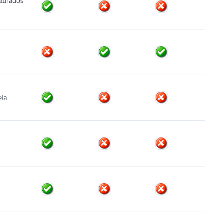
taurados
ela