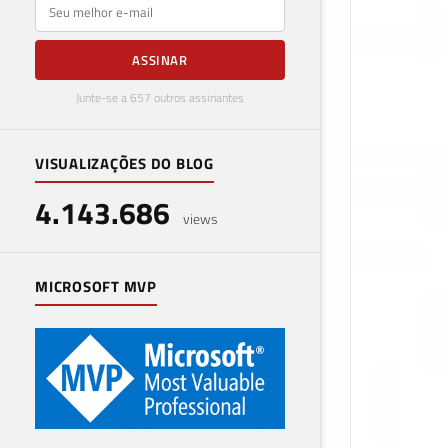
E-mail
ASSINAR
Junte-se a 657 outros assinantes
VISUALIZAÇÕES DO BLOG
4.143.686
views
MICROSOFT MVP