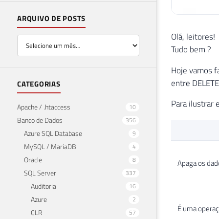
ARQUIVO DE POSTS
Olá, leitores!
Tudo bem ?
Hoje vamos fa
entre DELETE
CATEGORIAS
Para ilustrar 
Apache / .htaccess
10
Banco de Dados
356
Azure SQL Database
9
MySQL / MariaDB
4
Oracle
8
Apaga os dad
SQL Server
337
Auditoria
16
Azure
2
É uma operaçã
CLR
57