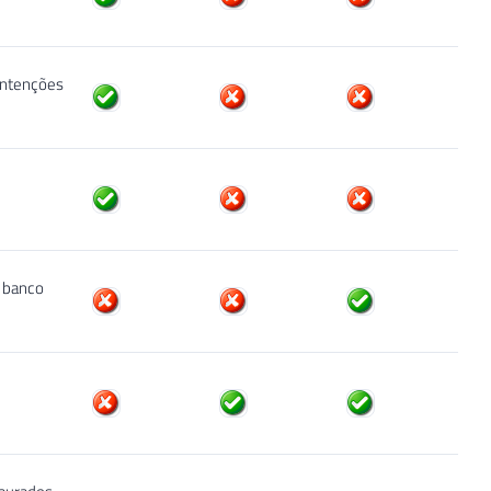
ontenções
o banco