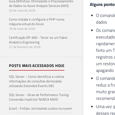
Guia Definitivo: Otimizando o Processamento
Alguns ponto
de Dados no Azure Analysis Services (AAS)
20 de maio de 2026
O comando
Como instalar e configurar o PHP numa
dados
máquina virtual do Azure
18 de maio de 2026
Os comand
executado 
Certificação DP-600 - Torne-se um Fabric
Analytics Engineering
rapidament
27 de fevereiro de 2026
feito um 
registros 
um restore
POSTS MAIS ACESSADOS HOJE
apagando 
SQL Server – Como identificar e coletar
O comando
informações de consultas demoradas
reduz a f
utilizando Extended Events (XE)
muito gra
SQL Server - Dicas de Performance Tuning:
recomend
Conversão implícita? NUNCA MAIS!
Uma vez q
[Live] - FinOps: otimizando custos na nuvem
desses reg