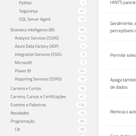
HINTS para le
Python
1
Segurança
41
SQL Server Agent
12
Geralmente, 
Business Intelligence (BI)
59
perceptíveis 
Analysis Services (SSAS)
14
Azure Data Factory (ADF)
4
Integration Services (SSIS)
3
Permite selec
Microsoft
7
Power BI
24
Reporting Services (SSRS)
10
Apaga também 
de dados.
Carreira e Cursos
16
Carreira, Cursos e Certificações
41
Eventos e Palestras
126
Reinicia o au
Novidades
12
Programação
59
C#
30