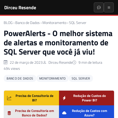
Dirceu Resende
BLOG
›
Banco de Dados
›
Monitoramento
›
SQL Server
PowerAlerts - O melhor sistema
de alertas e monitoramento de
SQL Server que você já viu!
22 de março de 2023
Dirceu Resende
9 min de leitura
494 views
BANCO DE DADOS
MONITORAMENTO
SQL SERVER
Precisa de Consultoria de
Redução de Custos do
BI?
Power BI?
Precisa de Consultoria em
Redução de Custos com
Banco de Dados?
Azure?