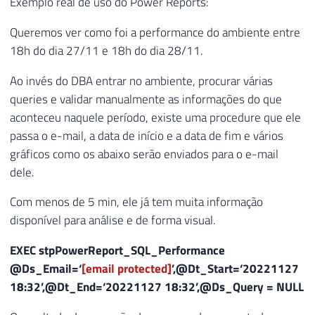
Exemplo real de uso do Power Reports:
Queremos ver como foi a performance do ambiente entre
18h do dia 27/11 e 18h do dia 28/11.
Ao invés do DBA entrar no ambiente, procurar várias
queries e validar manualmente as informações do que
aconteceu naquele período, existe uma procedure que ele
passa o e-mail, a data de início e a data de fim e vários
gráficos como os abaixo serão enviados para o e-mail
dele.
Com menos de 5 min, ele já tem muita informação
disponível para análise e de forma visual.
EXEC
stpPowerReport_SQL_Performance
@Ds_Email
=
‘
[email protected]
’
,
@Dt_Start
=
‘20221127
18:32’
,
@Dt_End
=
‘20221127 18:32’
,
@Ds_Query
=
NULL