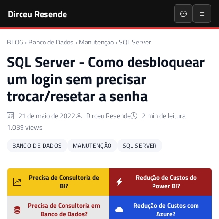
Dirceu Resende
BLOG
›
Banco de Dados
›
Manutenção
›
SQL Server
SQL Server - Como desbloquear
um login sem precisar
trocar/resetar a senha
21 de maio de 2022
Dirceu Resende
2 min de leitura
1.039 views
BANCO DE DADOS
MANUTENÇÃO
SQL SERVER
Precisa de Consultoria de
Redução de Custos do
BI?
Power BI?
Precisa de Consultoria em
Redução de Custos com
Banco de Dados?
Azure?