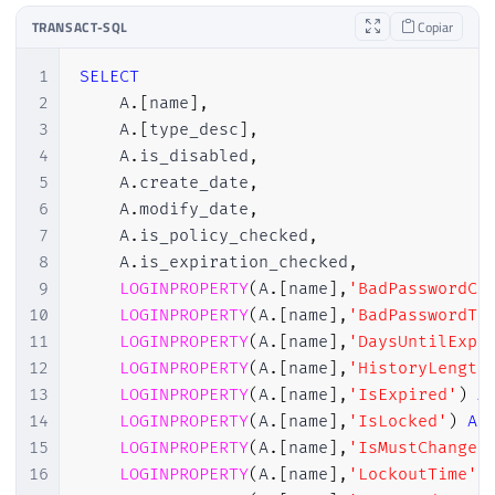
TRANSACT-SQL
Copiar
1
SELECT
2
    A
.
[
name
]
,
3
    A
.
[
type_desc
]
,
4
    A
.
is_disabled
,
5
    A
.
create_date
,
6
    A
.
modify_date
,
7
    A
.
is_policy_checked
,
8
    A
.
is_expiration_checked
,
9
LOGINPROPERTY
(
A
.
[
name
]
,
'BadPasswordCo
10
LOGINPROPERTY
(
A
.
[
name
]
,
'BadPasswordTi
11
LOGINPROPERTY
(
A
.
[
name
]
,
'DaysUntilExpi
12
LOGINPROPERTY
(
A
.
[
name
]
,
'HistoryLength
13
LOGINPROPERTY
(
A
.
[
name
]
,
'IsExpired'
)
A
14
LOGINPROPERTY
(
A
.
[
name
]
,
'IsLocked'
)
AS
15
LOGINPROPERTY
(
A
.
[
name
]
,
'IsMustChange'
16
LOGINPROPERTY
(
A
.
[
name
]
,
'LockoutTime'
)