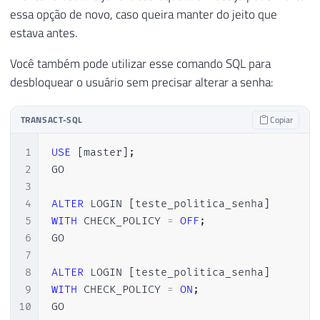
essa opção de novo, caso queira manter do jeito que
estava antes.
Você também pode utilizar esse comando SQL para
desbloquear o usuário sem precisar alterar a senha:
TRANSACT-SQL
Copiar
1
USE
[
master
]
;
2
GO

3
4
ALTER
 LOGIN 
[
teste_politica_senha
]
5
WITH
 CHECK_POLICY 
=
OFF
;
6
GO

7
8
ALTER
 LOGIN 
[
teste_politica_senha
]
9
WITH
 CHECK_POLICY 
=
ON
;
10
GO