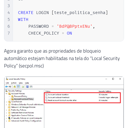
3
4
CREATE
 LOGIN 
[
teste_politica_senha
]
5
WITH
6
    PASSWORD 
=
'BdP@BPptxENu'
,
7
    CHECK_POLICY 
=
ON
Agora garanto que as propriedades de bloqueio
automático estejam habilitadas na tela do “Local Security
Policy” (secpol.msc)