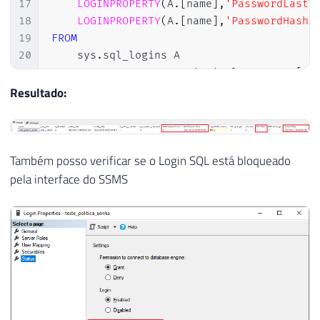
17
LOGINPROPERTY
(
A
.
[
name
]
,
'PasswordLastS
18
LOGINPROPERTY
(
A
.
[
name
]
,
'PasswordHashA
19
FROM
20
    sys
.
sql_logins A

21
JOIN
 sys
.
server_principals B 
ON
 A
.
[
si
22
WHERE
Resultado:
23
    A
.
is_disabled 
=
0
24
AND
 B
.
is_fixed_role 
=
0
25
AND
LOGINPROPERTY
(
A
.
[
name
]
,
'IsLocked'
Também posso verificar se o Login SQL está bloqueado
pela interface do SSMS