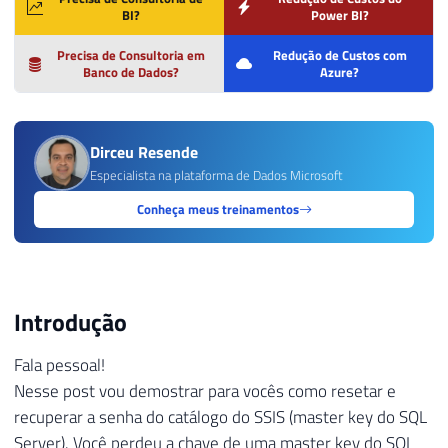
BI?
Power BI?
Precisa de Consultoria em
Redução de Custos com
Banco de Dados?
Azure?
Dirceu Resende
Especialista na plataforma de Dados Microsoft
Conheça meus treinamentos
Introdução
Fala pessoal!
Nesse post vou demostrar para vocês como resetar e
recuperar a senha do catálogo do SSIS (master key do SQL
Server). Você perdeu a chave de uma master key do SQL