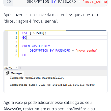
20
    DECRYPTION 
BY
 PASSWORD 
=
'nova_senha'
21
GO

22
Após fazer isso, a chave da master key, que antes era
23
-- Fecha a master key
“dirceu”, agora é “nova_senha”:
24
CLOSE
 MASTER 
KEY
25
GO
Agora você já pode adicionar esse catálogo ao seu
AlwaysOn, restaurar em outro servidor/instância ou