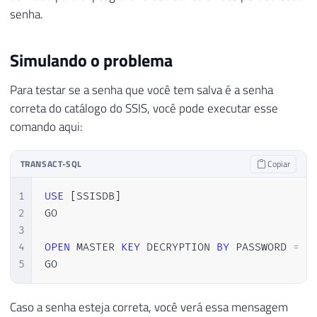
senha.
Simulando o problema
Para testar se a senha que você tem salva é a senha
correta do catálogo do SSIS, você pode executar esse
comando aqui:
TRANSACT-SQL
Copiar
1
USE
[
SSISDB
]
2
GO

3
4
OPEN
 MASTER 
KEY
 DECRYPTION 
BY
 PASSWORD 
=
'
5
GO
Caso a senha esteja correta, você verá essa mensagem