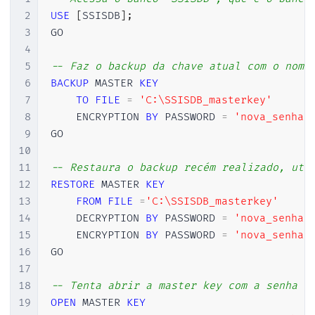
2
USE
[
SSISDB
]
;
3
GO

4
5
-- Faz o backup da chave atual com o nome
6
BACKUP
 MASTER 
KEY
7
TO
FILE
=
'C:\SSISDB_masterkey'
8
    ENCRYPTION 
BY
 PASSWORD 
=
'nova_senha'
9
GO

10
11
-- Restaura o backup recém realizado, uti
12
RESTORE
 MASTER 
KEY
13
FROM
FILE
=
'C:\SSISDB_masterkey'
14
    DECRYPTION 
BY
 PASSWORD 
=
'nova_senha'
15
    ENCRYPTION 
BY
 PASSWORD 
=
'nova_senha'
16
GO

17
18
-- Tenta abrir a master key com a senha "
19
OPEN
 MASTER 
KEY