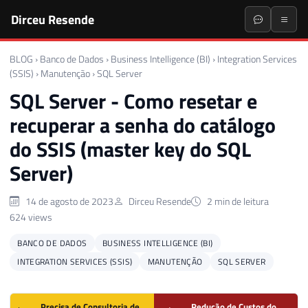
Dirceu Resende
BLOG
›
Banco de Dados
›
Business Intelligence (BI)
›
Integration Services
(SSIS)
›
Manutenção
›
SQL Server
SQL Server - Como resetar e
recuperar a senha do catálogo
do SSIS (master key do SQL
Server)
14 de agosto de 2023
Dirceu Resende
2 min de leitura
624 views
BANCO DE DADOS
BUSINESS INTELLIGENCE (BI)
INTEGRATION SERVICES (SSIS)
MANUTENÇÃO
SQL SERVER
Precisa de Consultoria de
Redução de Custos do