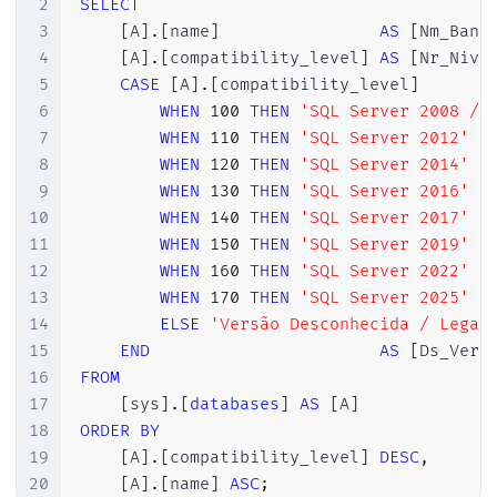
2
SELECT
3
[
A
]
.
[
name
]
AS
[
Nm_Banc
4
[
A
]
.
[
compatibility_level
]
AS
[
Nr_Nive
5
CASE
[
A
]
.
[
compatibility_level
]
6
WHEN
100
THEN
'SQL Server 2008 / 
7
WHEN
110
THEN
'SQL Server 2012'
8
WHEN
120
THEN
'SQL Server 2014'
9
WHEN
130
THEN
'SQL Server 2016'
10
WHEN
140
THEN
'SQL Server 2017'
11
WHEN
150
THEN
'SQL Server 2019'
12
WHEN
160
THEN
'SQL Server 2022'
13
WHEN
170
THEN
'SQL Server 2025'
14
ELSE
'Versão Desconhecida / Legac
15
END
AS
[
Ds_Vers
16
FROM
17
[
sys
]
.
[
databases
]
AS
[
A
]
18
ORDER
BY
19
[
A
]
.
[
compatibility_level
]
DESC
,
20
[
A
]
.
[
name
]
ASC
;