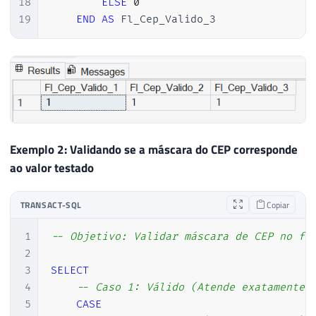
18
ELSE
0
19
END
AS
 Fl_Cep_Valido_3
Exemplo 2: Validando se a máscara do CEP corresponde
ao valor testado
TRANSACT-SQL
Copiar
1
-- Objetivo: Validar máscara de CEP no fo
2
3
SELECT
4
-- Caso 1: Válido (Atende exatamente 
5
CASE