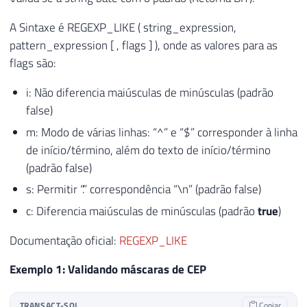
A Sintaxe é REGEXP_LIKE ( string_expression,
pattern_expression [ , flags ] ), onde as valores para as
flags são:
i: Não diferencia maiúsculas de minúsculas (padrão
false)
m: Modo de várias linhas: “^” e “$” corresponder à linha
de início/término, além do texto de início/término
(padrão false)
s: Permitir “.” correspondência “\n” (padrão false)
c: Diferencia maiúsculas de minúsculas (padrão
true
)
Documentação oficial:
REGEXP_LIKE
Exemplo 1: Validando máscaras de CEP
TRANSACT-SQL
Copiar