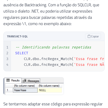
ausência de Backtracking. Com a função do SQLCLR, que
32
ELSE
0
utiliza o dialeto .NET, eu poderia utilizar expressões
33
END
AS
 CNPJ_Invalido_Caractere
,
regulares para buscar palavras repetidas através da
34
expressão \1, como no exemplo abaixo:
35
-- Exemplo 3: Inválido (Sem máscara/a
36
CASE
37
WHEN
REGEXP_LIKE
(
'12345678123409'
TRANSACT-SQL
Copiar
38
ELSE
0
39
END
AS
 CNPJ_Invalido_Formato
;
1
-- Identificando palavras repetidas
2
SELECT
3
    CLR
.
dbo
.
fncRegex_Match
(
'Essa frase fra
4
    CLR
.
dbo
.
fncRegex_Match
(
'Essa frase NÃO
Se tentarmos adaptar esse código para expressão regular