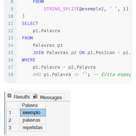
8
FROM
9
STRING_SPLIT
(
@exemplo2
,
' '
,
1
)
10
)
11
SELECT
12
    p1
.
13
FROM
14
    Palavras p1

15
JOIN
 Palavras p2 
ON
 p1
.
Posicao 
=
 p2
.
P
16
WHERE
17
    p1
.
Palavra 
=
 p2
.
Palavra

18
AND
 p1
.
Palavra 
<>
''
;
-- Evita espaço