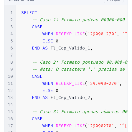
1
SELECT
2
-- Caso 1: Formato padrão 00000-000
3
CASE
4
WHEN
REGEXP_LIKE
(
'29090-270'
,
'^[
5
ELSE
0
6
END
AS
 Fl_Cep_Valido_1
,
7
8
-- Caso 2: Formato pontuado 00.000-00
9
-- Nota: O caractere '.' precisa de e
10
CASE
11
WHEN
REGEXP_LIKE
(
'29.090-270'
,
'^
12
ELSE
0
13
END
AS
 Fl_Cep_Valido_2
,
14
15
-- Caso 3: Formato apenas números 000
16
CASE
17
WHEN
REGEXP_LIKE
(
'29090270'
,
'^[0