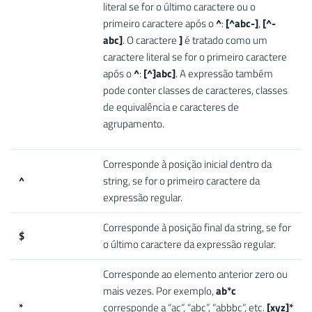
literal se for o último caractere ou o
primeiro caractere após o
^
:
[^abc-]
,
[^-
abc]
. O caractere
]
é tratado como um
caractere literal se for o primeiro caractere
após o
^
:
[^]abc]
. A expressão também
pode conter classes de caracteres, classes
de equivalência e caracteres de
agrupamento.
Corresponde à posição inicial dentro da
^
string, se for o primeiro caractere da
expressão regular.
Corresponde à posição final da string, se for
$
o último caractere da expressão regular.
Corresponde ao elemento anterior zero ou
mais vezes. Por exemplo,
ab*c
*
corresponde a “ac”, “abc”, “abbbc”, etc.
[xyz]*