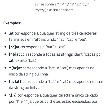
corresponde a “”, “x”, “y”, “z”, “zx”, “zyx”,
“xyzzy”, e assim por diante.
Exemplos:
.at
corresponde a qualquer string de três caracteres
terminada em “at”, incluindo “hat”, “cat” e “bat”.
[hc]at
corresponde a “hat” e “cat”.
[^b]at
corresponde a todas as strings identificadas por
.at
, exceto “bat”.
^[hc]at
corresponde a “hat” e “cat”, mas apenas no
início da string ou linha.
[hc]at$
corresponde a “hat” e “cat”, mas apenas no final
da string ou linha.
\[.\]
corresponde a qualquer caractere único cercado
por “[” e “]” já que os colchetes estão escapados; por