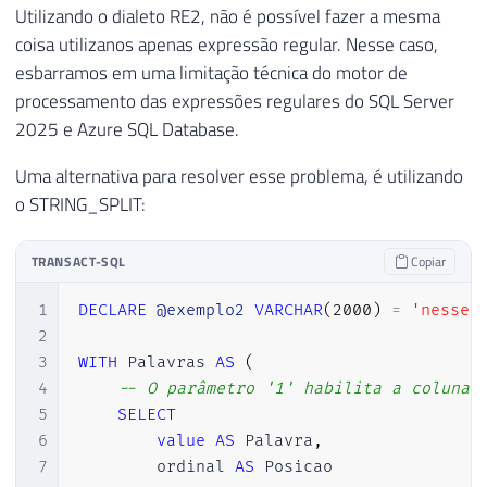
Utilizando o dialeto RE2, não é possível fazer a mesma
coisa utilizanos apenas expressão regular. Nesse caso,
esbarramos em uma limitação técnica do motor de
processamento das expressões regulares do SQL Server
2025 e Azure SQL Database.
Uma alternativa para resolver esse problema, é utilizando
o STRING_SPLIT:
TRANSACT-SQL
Copiar
1
DECLARE
@exemplo2
VARCHAR
(
2000
)
=
'nesse 
2
3
WITH
 Palavras 
AS
(
4
-- O parâmetro '1' habilita a coluna 
5
SELECT
6
value
AS
 Palavra
,
7
        ordinal 
AS
 Posicao
