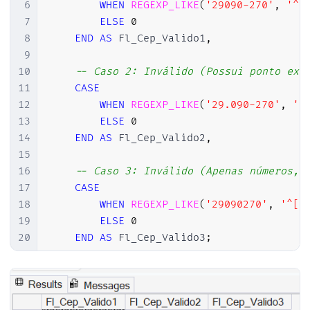
6
WHEN
REGEXP_LIKE
(
'29090-270'
,
'^[
7
ELSE
0
8
END
AS
 Fl_Cep_Valido1
,
9
10
-- Caso 2: Inválido (Possui ponto ext
11
CASE
12
WHEN
REGEXP_LIKE
(
'29.090-270'
,
'^
13
ELSE
0
14
END
AS
 Fl_Cep_Valido2
,
15
16
-- Caso 3: Inválido (Apenas números, 
17
CASE
18
WHEN
REGEXP_LIKE
(
'29090270'
,
'^[0
19
ELSE
0
20
END
AS
 Fl_Cep_Valido3
;
21
22
-- Dica: Se você não estiver no SQL Serve
23
-- WHERE coluna LIKE '[0-9][0-9][0-9][0-9