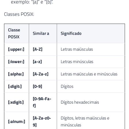
exemplo: “[a]” e “[b]”.
Classes POSIX:
Classe
Similar a
Significado
POSIX
[:upper:]
[A-Z]
Letras maiúsculas
[:lower:]
[a-z]
Letras minúsculas
[:alpha:]
[A-Za-z]
Letras maiúsculas e minúsculas
[:digit:]
[0-9]
Dígitos
[0-9A-Fa-
[:xdigit:]
Dígitos hexadecimais
f]
[A-Za-z0-
Dígitos, letras maiúsculas e
[:alnum:]
9]
minúsculas