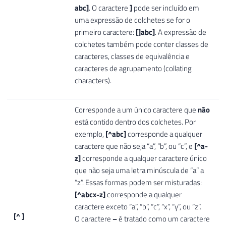
abc]
. O caractere
]
pode ser incluído em
uma expressão de colchetes se for o
primeiro caractere:
[]abc]
. A expressão de
colchetes também pode conter classes de
caracteres, classes de equivalência e
caracteres de agrupamento (collating
characters).
Corresponde a um único caractere que
não
está contido dentro dos colchetes. Por
exemplo,
[^abc]
corresponde a qualquer
caractere que não seja “a”, “b”, ou “c”, e
[^a-
z]
corresponde a qualquer caractere único
que não seja uma letra minúscula de “a” a
“z”. Essas formas podem ser misturadas:
[^abcx-z]
corresponde a qualquer
caractere exceto “a”, “b”, “c”, “x”, “y”, ou “z”.
[^ ]
O caractere
–
é tratado como um caractere