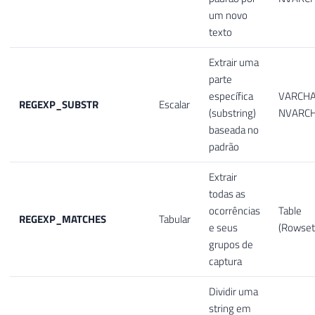
um novo
texto
Extrair uma
parte
específica
VARCHA
REGEXP_SUBSTR
Escalar
(substring)
NVARC
baseada no
padrão
Extrair
todas as
ocorrências
Table
REGEXP_MATCHES
Tabular
e seus
(Rowset
grupos de
captura
Dividir uma
string em