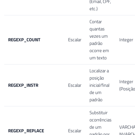
(Email, CPF,
etc.)
Contar
quantas
vezes um
REGEXP_COUNT
Escalar
Integer
padrão
ocorre em
um texto
Localizar a
posição
Integer
REGEXP_INSTR
Escalar
inicial/final
(Posição
de um
padrão
Substituir
ocorrências
de um
VARCHA
REGEXP_REPLACE
Escalar
padrão por
NVARC