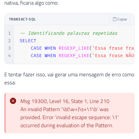
nativa, ficaria algo como:
TRANSACT-SQL
Copiar
1
-- Identificando palavras repetidas
2
SELECT
3
CASE
WHEN
REGEXP_LIKE
(
'Essa frase fras
4
CASE
WHEN
REGEXP_LIKE
(
'Essa frase NÃO 
E tentar fazer isso, vai gerar uma mensagem de erro como
essa:
Msg 19300, Level 16, State 1, Line 210
An invalid Pattern ‘\b(\w+)\s+\1\b’ was
provided. Error ‘invalid escape sequence: \1’
occurred during evaluation of the Pattern.