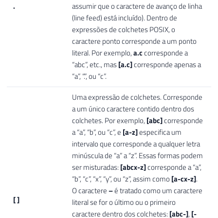
.
assumir que o caractere de avanço de linha
(line feed) está incluído). Dentro de
expressões de colchetes POSIX, o
caractere ponto corresponde a um ponto
literal. Por exemplo,
a.c
corresponde a
“abc”, etc., mas
[a.c]
corresponde apenas a
“a”, “.”, ou “c”.
Uma expressão de colchetes. Corresponde
a um único caractere contido dentro dos
colchetes. Por exemplo,
[abc]
corresponde
a “a”, “b”, ou “c”, e
[a-z]
especifica um
intervalo que corresponde a qualquer letra
minúscula de “a” a “z”. Essas formas podem
ser misturadas:
[abcx-z]
corresponde a “a”,
“b”, “c”, “x”, “y”, ou “z”, assim como
[a-cx-z]
.
O caractere
–
é tratado como um caractere
[ ]
literal se for o último ou o primeiro
caractere dentro dos colchetes:
[abc-]
,
[-