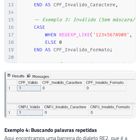
13
END
AS
 CPF_Invalido_Caractere
,
14
15
-- Exemplo 3: Inválido (Sem máscara/a
16
CASE
17
WHEN
REGEXP_LIKE
(
'12345678909'
,
'
18
ELSE
0
19
END
AS
 CPF_Invalido_Formato
;
20
21
-- 2. VALIDAÇÃO DE CNPJ (99.999.999/9999-
22
SELECT
23
-- Exemplo 1: Formato Válido
24
CASE
25
WHEN
REGEXP_LIKE
(
'12.345.678/1234
26
ELSE
0
27
END
AS
 CNPJ_Valido
,
28
29
-- Exemplo 2: Inválido (Letra X prese
Exemplo 4: Buscando palavras repetidas
30
CASE
Aqui encontramos uma barreira do dialeto RE2, que é a
31
WHEN
REGEXP_LIKE
(
'12.3X5.678/1234