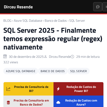
Dirceu Resende
BLOG
›
Azure SQL Database
›
Banco de Dados
›
SQL Server
SQL Server 2025 - Finalmente
temos expressão regular (regex)
nativamente
30 de dezembro de 2025
Dirceu Resende
29 min de leitura
322 views
AZURE SQL DATABASE
BANCO DE DADOS
SQL SERVER
Precisa de Consultoria de
Redução de Custos do
BI?
Power BI?
Precisa de Consultoria em
Redução de Custos com
Banco de Dados?
Azure?