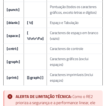
Pontuação (todos os caracteres
[:punct:]
gráficos, exceto letras e dígitos)
[:blank:]
[ \t]
Espaço e Tabulação
[
Caracteres de espaço em branco
[:space:]
\t\n\r\f\v]
(vazio)
[:cntrl:]
Caracteres de controle
Caracteres gráficos (exclui
[:graph:]
espaços)
Caracteres imprimíveis (inclui
[:print:]
[[:graph:] ]
espaços)
ALERTA DE LIMITAÇÃO TÉCNICA:
Como o RE2
prioriza a segurança e a performance linear, ele