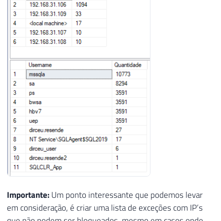
53
WHERE
 LogNumber 
IS
NULL
54
55
SET
@Contador
+
=
1
56
57
END
58
59
60
SELECT
*
FROM
#Login_Failed
Importante:
Um ponto interessante que podemos levar
em consideração, é criar uma lista de exceções com IP’s
que não podem ser bloqueados, mesmo em casos onde