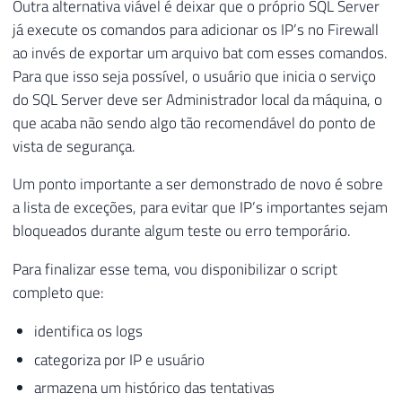
Outra alternativa viável é deixar que o próprio SQL Server
73
já execute os comandos para adicionar os IP’s no Firewall
74
WHILE
(
@Contador
<
@Total
)
ao invés de exportar um arquivo bat com esses comandos.
75
BEGIN
76
Para que isso seja possível, o usuário que inicia o serviço
77
-- Pesquisa por senha incorreta
do SQL Server deve ser Administrador local da máquina, o
78
INSERT
INTO
#Login_Failed (LogDate, 
que acaba não sendo algo tão recomendável do ponto de
79
EXEC
 master
.
dbo
.
xp_readerrorlog 
@Con
vista de segurança.
80
81
-- Pesquisa por tentar conectar com 
Um ponto importante a ser demonstrado de novo é sobre
82
INSERT
INTO
#Login_Failed (LogDate, 
a lista de exceções, para evitar que IP’s importantes sejam
83
EXEC
 master
.
dbo
.
xp_readerrorlog 
@Con
bloqueados durante algum teste ou erro temporário.
84
85
-- Atualiza o número do arquivo de l
Para finalizar esse tema, vou disponibilizar o script
86
UPDATE
#Login_Failed
completo que:
87
SET
 LogNumber 
=
@Contador
identifica os logs
88
WHERE
 LogNumber 
IS
NULL
89
categoriza por IP e usuário
90
SET
@Contador
+
=
1
armazena um histórico das tentativas
91