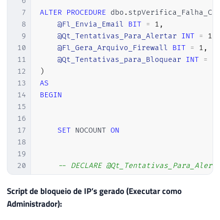
110
INSERT
INTO
##Tentativas_Conexao_Por_IP
6
111
SELECT
7
ALTER
PROCEDURE
 dbo
.
stpVerifica_Falha_Co
112
[
IP
]
,
8
@Fl_Envia_Email
BIT
=
1
,
113
COUNT
(
*
)
AS
9
@Qt_Tentativas_Para_Alertar
INT
=
10
114
FROM
10
@Fl_Gera_Arquivo_Firewall
BIT
=
1
,
115
##Tentativas_Conexao
11
@Qt_Tentativas_para_Bloquear
INT
=
5
116
GROUP
BY
12
)
117
[
IP
]
13
AS
118
ORDER
BY
14
BEGIN
119
2
DESC
15
120
16
121
17
SET
 NOCOUNT 
ON
122
INSERT
INTO
##Tentativas_Conexao_Por_Usu
18
123
SELECT
19
124
[
Username
]
,
20
-- DECLARE @Qt_Tentativas_Para_Alert
125
COUNT
(
*
)
AS
21
126
FROM
22
------------------------------------
Script de bloqueio de IP’s gerado (Executar como
127
##Tentativas_Conexao
23
-- Cria as tabelas temporárias
Administrador):
128
GROUP
BY
24
------------------------------------