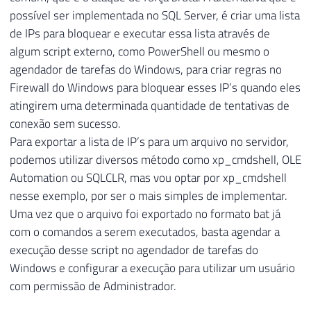
54
possível ser implementada no SQL Server, é criar uma lista
55
----------------------------------------
de IPs para bloquear e executar essa lista através de
56
-- Importa os arquivos do ERRORLOG
algum script externo, como PowerShell ou mesmo o
57
----------------------------------------
agendador de tarefas do Windows, para criar regras no
58
59
INSERT
INTO
#Arquivos_Log
Firewall do Windows para bloquear esses IP’s quando eles
60
EXEC
 sys
.
sp_enumerrorlogs

atingirem uma determinada quantidade de tentativas de
61
conexão sem sucesso.
62
Para exportar a lista de IP’s para um arquivo no servidor,
63
----------------------------------------
podemos utilizar diversos método como xp_cmdshell, OLE
64
-- Loop para procurar por falhas de logi
Automation ou SQLCLR, mas vou optar por xp_cmdshell
65
----------------------------------------
nesse exemplo, por ser o mais simples de implementar.
66
Uma vez que o arquivo foi exportado no formato bat já
67
DECLARE
com o comandos a serem executados, basta agendar a
68
@Contador
INT
=
0
,
execução desse script no agendador de tarefas do
69
@Total
INT
=
(
SELECT
COUNT
(
*
)
FROM
#
Windows e configurar a execução para utilizar um usuário
70
@Ultima_Hora
VARCHAR
(
19
)
=
FORMAT
(
DA
com permissão de Administrador.
71
@Agora
VARCHAR
(
19
)
=
CONVERT
(
VARCHAR
72