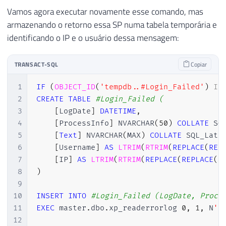
Vamos agora executar novamente esse comando, mas
armazenando o retorno essa SP numa tabela temporária e
identificando o IP e o usuário dessa mensagem:
TRANSACT-SQL
Copiar
1
IF
(
OBJECT_ID
(
'tempdb..#Login_Failed'
)
IS
2
CREATE
TABLE
#Login_Failed ( 
3
[
LogDate
]
DATETIME
,
4
[
ProcessInfo
]
 NVARCHAR
(
50
)
COLLATE
 SQ
5
[
Text
]
 NVARCHAR
(
MAX
)
COLLATE
 SQL_Lati
6
[
Username
]
AS
LTRIM
(
RTRIM
(
REPLACE
(
REP
7
[
IP
]
AS
LTRIM
(
RTRIM
(
REPLACE
(
REPLACE
(
R
8
)
9
10
INSERT
INTO
#Login_Failed (LogDate, Proce
11
EXEC
 master
.
dbo
.
xp_readerrorlog 
0
,
1
,
 N
'L
12