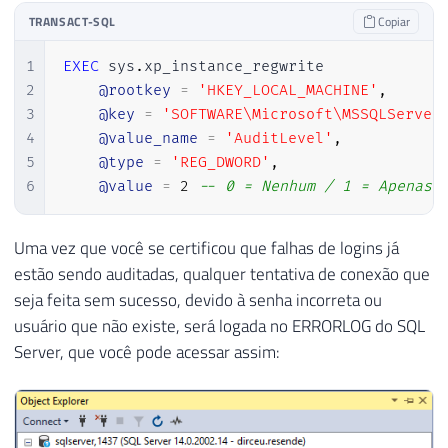
TRANSACT-SQL
Copiar
1
EXEC
 sys
.
xp_instance_regwrite

2
@rootkey
=
'HKEY_LOCAL_MACHINE'
,
3
@key
=
'SOFTWARE\Microsoft\MSSQLServer
4
@value_name
=
'AuditLevel'
,
5
@type
=
'REG_DWORD'
,
6
@value
=
2
-- 0 = Nenhum / 1 = Apenas 
Uma vez que você se certificou que falhas de logins já
estão sendo auditadas, qualquer tentativa de conexão que
seja feita sem sucesso, devido à senha incorreta ou
usuário que não existe, será logada no ERRORLOG do SQL
Server, que você pode acessar assim: