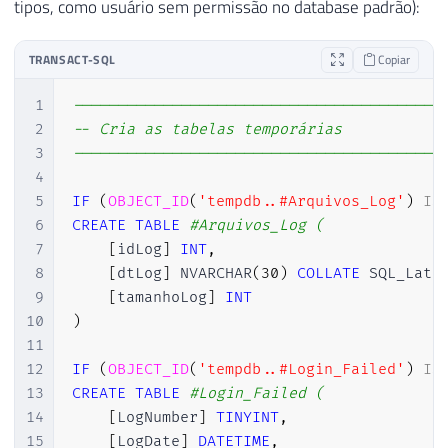
tipos, como usuário sem permissão no database padrão):
TRANSACT-SQL
Copiar
1
-----------------------------------------
2
-- Cria as tabelas temporárias
3
-----------------------------------------
4
5
IF
(
OBJECT_ID
(
'tempdb..#Arquivos_Log'
)
IS
6
CREATE
TABLE
#Arquivos_Log ( 
7
[
idLog
]
INT
,
8
[
dtLog
]
 NVARCHAR
(
30
)
COLLATE
 SQL_Lati
9
[
tamanhoLog
]
INT
10
)
11
12
IF
(
OBJECT_ID
(
'tempdb..#Login_Failed'
)
IS
13
CREATE
TABLE
#Login_Failed (
14
[
LogNumber
]
TINYINT
,
15
[
LogDate
]
DATETIME
,