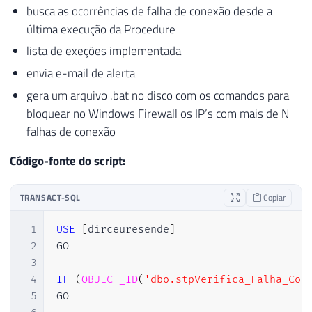
busca as ocorrências de falha de conexão desde a
92
END
última execução da Procedure
93
94
lista de exeções implementada
95
----------------------------------------
envia e-mail de alerta
96
-- Salva as tentativas realizadas, já ex
gera um arquivo .bat no disco com os comandos para
97
----------------------------------------
bloquear no Windows Firewall os IP’s com mais de N
98
99
INSERT
INTO
##Tentativas_Conexao
falhas de conexão
100
SELECT
Código-fonte do script:
101
    A
.
*
102
FROM
103
#Login_Failed A
TRANSACT-SQL
Copiar
104
WHERE
105
    A
.
[
IP
]
NOT
LIKE
'%local machine%'
1
USE
[
dirceuresende
]
106
ORDER
BY
2
GO

107
    A
.
LogDate

3
108
4
IF
(
OBJECT_ID
(
'dbo.stpVerifica_Falha_Con
109
5
GO
