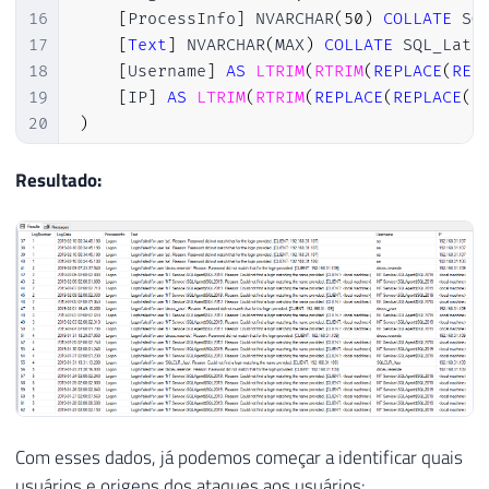
16
[
ProcessInfo
]
 NVARCHAR
(
50
)
COLLATE
 SQ
17
[
Text
]
 NVARCHAR
(
MAX
)
COLLATE
 SQL_Lati
18
[
Username
]
AS
LTRIM
(
RTRIM
(
REPLACE
(
REP
19
[
IP
]
AS
LTRIM
(
RTRIM
(
REPLACE
(
REPLACE
(
R
20
)
21
22
-----------------------------------------
Resultado:
23
-- Importa os arquivos do ERRORLOG
24
-----------------------------------------
25
26
INSERT
INTO
#Arquivos_Log
27
EXEC
 sys
.
sp_enumerrorlogs

28
29
30
-----------------------------------------
31
-- Loop para procurar por falhas de login
32
-----------------------------------------
Com esses dados, já podemos começar a identificar quais
33
usuários e origens dos ataques aos usuários: