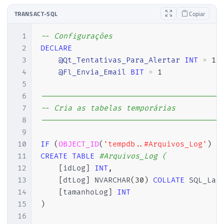
TRANSACT-SQL
Copiar
1
-- Configurações
2
DECLARE
3
@Qt_Tentativas_Para_Alertar
INT
=
10
4
@Fl_Envia_Email
BIT
=
1
5
6
----------------------------------------
7
-- Cria as tabelas temporárias
8
----------------------------------------
9
10
IF
(
OBJECT_ID
(
'tempdb..#Arquivos_Log'
)
I
11
CREATE
TABLE
#Arquivos_Log ( 
12
[
idLog
]
INT
,
13
[
dtLog
]
 NVARCHAR
(
30
)
COLLATE
 SQL_Lat
14
[
tamanhoLog
]
INT
15
)
16