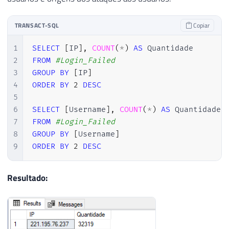
34
DECLARE
35
@Contador
INT
=
0
,
36
@Total
INT
=
(
SELECT
COUNT
(
*
)
FROM
#A
TRANSACT-SQL
Copiar
37
1
SELECT
[
IP
]
,
COUNT
(
*
)
AS
38
2
FROM
#Login_Failed
39
WHILE
(
@Contador
<
@Total
)
3
GROUP
BY
[
IP
]
40
BEGIN
4
ORDER
BY
2
DESC
41
5
42
-- Pesquisa por senha incorreta
6
SELECT
[
Username
]
,
COUNT
(
*
)
AS
43
INSERT
INTO
#Login_Failed (LogDate, P
7
FROM
#Login_Failed
44
EXEC
 master
.
dbo
.
sp_readerrorlog 
@Cont
8
GROUP
BY
[
Username
]
45
9
ORDER
BY
2
DESC
46
-- Pesquisa por tentar conectar com u
47
INSERT
INTO
#Login_Failed (LogDate, P
48
EXEC
 master
.
dbo
.
sp_readerrorlog 
@Cont
Resultado:
49
50
-- Atualiza o número do arquivo de lo
51
UPDATE
#Login_Failed
52
SET
 LogNumber 
=
@Contador