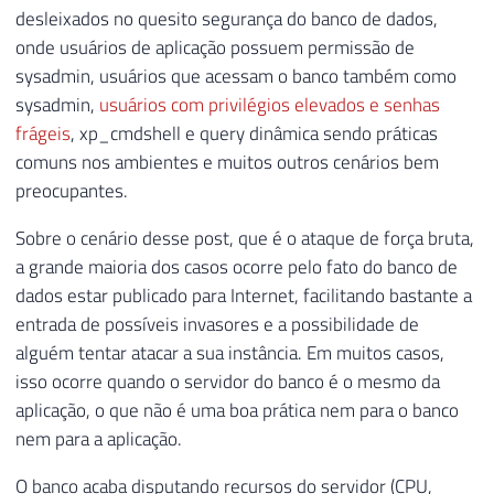
desleixados no quesito segurança do banco de dados,
148
BEGIN
44
CREATE
TABLE
##Tentativas_Conexao ( 
onde usuários de aplicação possuem permissão de
149
45
[
LogNumber
]
TINYINT
,
150
46
[
LogDate
]
DATETIME
,
sysadmin, usuários que acessam o banco também como
151
IF
(
@Fl_Envia_Email
=
1
AND
(
SELECT
47
[
ProcessInfo
]
 NVARCHAR
(
50
)
,
sysadmin,
usuários com privilégios elevados e senhas
152
BEGIN
48
[
Text
]
 NVARCHAR
(
MAX
)
,
frágeis
, xp_cmdshell e query dinâmica sendo práticas
153
49
[
Username
]
 NVARCHAR
(
256
)
,
comuns nos ambientes e muitos outros cenários bem
154
50
[
IP
]
 NVARCHAR
(
50
)
preocupantes.
155
DECLARE
51
)
156
@Assunto
VARCHAR
(
200
)
=
'['
52
Sobre o cenário desse post, que é o ataque de força bruta,
157
@Mensagem
VARCHAR
(
MAX
)
=
'Ol
53
IF
(
OBJECT_ID
(
'tempdb..##Tentativas_
a grande maioria dos casos ocorre pelo fato do banco de
158
@HTML
VARCHAR
(
MAX
)
54
CREATE
TABLE
##Tentativas_Conexao_Po
dados estar publicado para Internet, facilitando bastante a
159
55
[
IP
]
 NVARCHAR
(
256
)
,
entrada de possíveis invasores e a possibilidade de
160
--------------------------------
56
        Qt_Tentativas 
INT
alguém tentar atacar a sua instância. Em muitos casos,
161
-- Gera o código HTML para envia
57
)
isso ocorre quando o servidor do banco é o mesmo da
162
-- https://dirceuresende.com/blo
58
aplicação, o que não é uma boa prática nem para o banco
163
--------------------------------
59
IF
(
OBJECT_ID
(
'tempdb..##Tentativas_
nem para a aplicação.
164
60
CREATE
TABLE
##Tentativas_Conexao_Po
165
EXEC
 dbo
.
stpExporta_Tabela_HTML_O
61
[
Username
]
 NVARCHAR
(
256
)
,
O banco acaba disputando recursos do servidor (CPU,