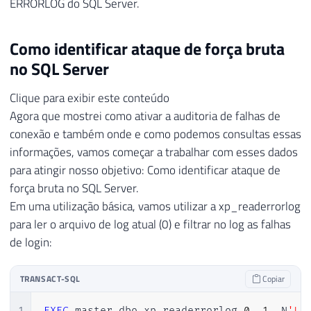
ERRORLOG do SQL Server.
Como identificar ataque de força bruta
no SQL Server
Clique para exibir este conteúdo
Agora que mostrei como ativar a auditoria de falhas de
conexão e também onde e como podemos consultas essas
informações, vamos começar a trabalhar com esses dados
para atingir nosso objetivo: Como identificar ataque de
força bruta no SQL Server.
Em uma utilização básica, vamos utilizar a xp_readerrorlog
para ler o arquivo de log atual (0) e filtrar no log as falhas
de login:
TRANSACT-SQL
Copiar
1
EXEC
 master
.
dbo
.
xp_readerrorlog 
0
,
1
,
 N
'Lo