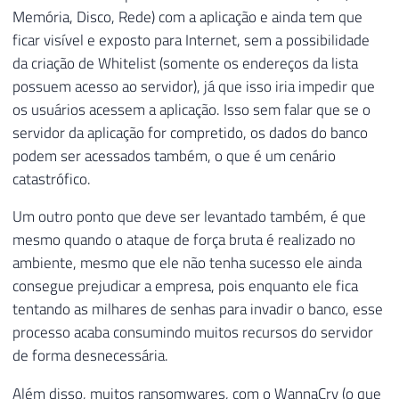
166
@Ds_Tabela
=
'##Tentativas_C
62
        Qt_Tentativas 
INT
Memória, Disco, Rede) com a aplicação e ainda tem que
167
@Ds_Saida
=
@HTML
OUT
-- var
63
)
ficar visível e exposto para Internet, sem a possibilidade
168
64
da criação de Whitelist (somente os endereços da lista
169
SET
@Mensagem
+
=
'<br/><br/><h2>
65
IF
(
OBJECT_ID
(
'tempdb..##Lista_IPs_B
possuem acesso ao servidor), já que isso iria impedir que
170
66
CREATE
TABLE
##Lista_IPs_Bloquear ( 
os usuários acessem a aplicação. Isso sem falar que se o
171
67
[
Lista_IPs
]
VARCHAR
(
MAX
)
172
EXEC
 dbo
.
stpExporta_Tabela_HTML_O
servidor da aplicação for compretido, os dados do banco
68
)
173
@Ds_Tabela
=
'##Tentativas_C
69
podem ser acessados também, o que é um cenário
174
@Ds_Saida
=
@HTML
OUT
-- var
70
IF
(
OBJECT_ID
(
'tempdb..#Bloquear_IP'
catastrófico.
175
71
CREATE
TABLE
#Bloquear_IP (
Um outro ponto que deve ser levantado também, é que
176
SET
@Mensagem
+
=
'<br/><br/><h2>
72
        Contador 
INT
IDENTITY
(
1
,
1
)
NOT
N
177
73
[
IP
]
 NVARCHAR
(
256
)
,
mesmo quando o ataque de força bruta é realizado no
178
74
        Qt_Tentativas 
INT
ambiente, mesmo que ele não tenha sucesso ele ainda
179
EXEC
 dbo
.
stpExporta_Tabela_HTML_O
75
)
consegue prejudicar a empresa, pois enquanto ele fica
180
@Ds_Tabela
=
'##Tentativas_C
76
tentando as milhares de senhas para invadir o banco, esse
181
@Ds_Saida
=
@HTML
OUT
-- var
77
processo acaba consumindo muitos recursos do servidor
182
78
------------------------------------
de forma desnecessária.
183
SET
@Mensagem
+
=
'<br/><br/><h2>
79
-- Lista com IP's permitidos que não
184
80
------------------------------------
Além disso, muitos ransomwares, com o WannaCry (o que