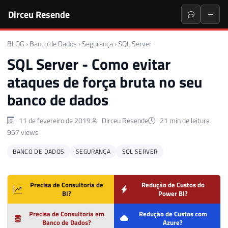
Dirceu Resende
BLOG
›
Banco de Dados
›
Segurança
›
SQL Server
SQL Server - Como evitar
ataques de força bruta no seu
banco de dados
11 de fevereiro de 2019
Dirceu Resende
21 min de leitura
957 views
BANCO DE DADOS
SEGURANÇA
SQL SERVER
Precisa de Consultoria de
Redução de Custos do
BI?
Power BI?
Precisa de Consultoria em
Redução de Custos com
Banco de Dados?
Azure?