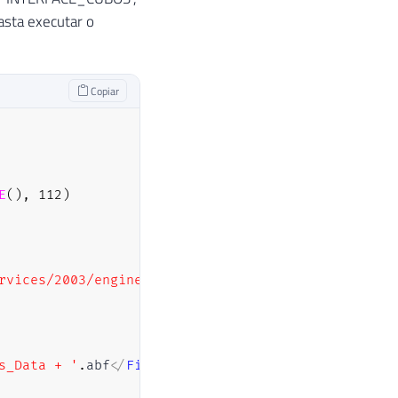
asta executar o
Copiar
E
(
)
,
112
)
vices/2003/engine">

s_Data + '
.
abf
<
/
File
>