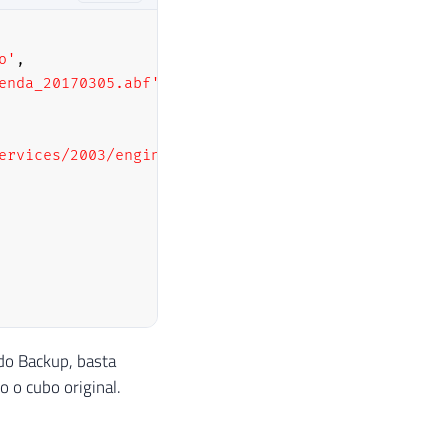
o'
,
enda_20170305.abf'
ervices/2003/engine">

 do Backup, basta
 o cubo original.