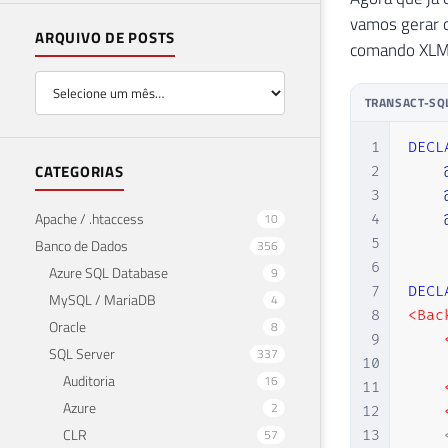
vamos gerar o
ARQUIVO DE POSTS
comando XLMA 
TRANSACT-SQ
1
DECL
CATEGORIAS
2
3
Apache / .htaccess
10
4
5
Banco de Dados
356
6
Azure SQL Database
9
7
DECL
MySQL / MariaDB
4
8
<Bac
Oracle
8
9
    
SQL Server
337
10
    
Auditoria
16
11
    
Azure
2
12
    
CLR
57
13