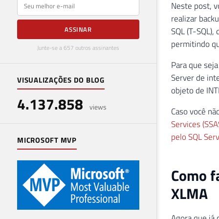
E-mail
Neste post, v
realizar back
ASSINAR
SQL (T-SQL), 
permitindo qu
Junte-se a 657 outros assinantes
Para que seja 
Server de int
VISUALIZAÇÕES DO BLOG
objeto de IN
4.137.858
views
Caso você não
Services (SS
pelo SQL Ser
MICROSOFT MVP
Como fa
XLMA
Agora que já