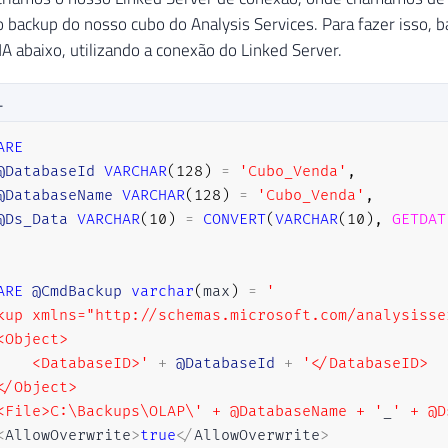
 backup do nosso cubo do Analysis Services. Para fazer isso, b
abaixo, utilizando a conexão do Linked Server.
L
ARE
@DatabaseId
VARCHAR
(
128
)
=
'Cubo_Venda'
,
@DatabaseName
VARCHAR
(
128
)
=
'Cubo_Venda'
,
@Ds_Data
VARCHAR
(
10
)
=
CONVERT
(
VARCHAR
(
10
)
,
GETDAT
ARE
@CmdBackup
varchar
(
max
)
=
'

kup xmlns="http://schemas.microsoft.com/analysisser
<Object>

    <DatabaseID>'
+
@DatabaseId
+
'</DatabaseID>

</Object>

<File>C:\Backups\OLAP\' + @DatabaseName + '
_
' + @D
<
AllowOverwrite
>
true
<
/
AllowOverwrite
>