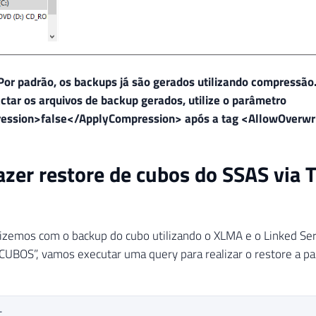
Por padrão, os backups já são gerados utilizando compressão
tar os arquivos de backup gerados, utilize o parâmetro
ssion>false</ApplyCompression> após a tag <AllowOverwri
zer restore de cubos do SSAS via 
izemos com o backup do cubo utilizando o XLMA e o Linked Se
BOS”, vamos executar uma query para realizar o restore a pa
L