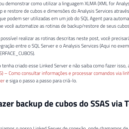
ou demonstrar como utilizar a linguagem XLMA (XML for Analys
up e restore de cubos e dimensões do Analysis Services através
que podem ser utilizadas em um job do SQL Agent para automa
e você automatize as rotinas de backup/restore de seus cubos
possível realizar as rotinas descritas neste post, você precisar
egração entre o SQL Server e o Analysis Services (Aqui no exe
TERFACE_CUBOS).
 tenha criado esse Linked Server e não saiba como fazer isso,
AS) – Como consultar informações e processar comandos via li
ver
e siga o passo a passo para criá-lo.
zer backup de cubos do SSAS via T
 criamos o nosso Linked Server de conexão, onde chamamos d