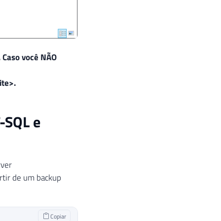
. Caso você NÃO
te>.
T-SQL e
rver
rtir de um backup
Copiar