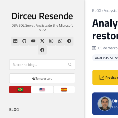
BLOG
›
Analysis
Dirceu Resende
Analy
DBA SQL Server, Analista de BI e Microsoft
MVP
resto
05 de março
ANALYSIS SERV
Precisa 
Tema escuro
Di
Esp
BLOG