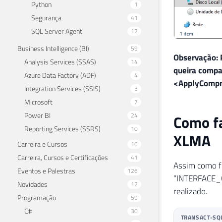
Python
1
Segurança
41
SQL Server Agent
12
Business Intelligence (BI)
59
Observação: 
Analysis Services (SSAS)
14
queira compac
Azure Data Factory (ADF)
4
<ApplyCompre
Integration Services (SSIS)
3
Microsoft
7
Power BI
24
Como fa
Reporting Services (SSRS)
10
XLMA
Carreira e Cursos
16
Carreira, Cursos e Certificações
41
Assim como f
Eventos e Palestras
126
“INTERFACE_CU
Novidades
12
realizado.
Programação
59
C#
30
TRANSACT-SQ