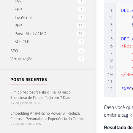
CSS
1
ERP
1
1
DECL
JavaScript
1
2
3
PHP
17
4
PowerShell / CMD
10
5
DECL
SQL CLR
4
6
<Res
SEO
4
7
    
Virtualização
5
8
    
9
    
10
</Re
POSTS RECENTES
11
12
EXEC
Fim do Microsoft Fabric Trial: O Risco
Silencioso de Perder Tudo em 7 Dias
17 de junho de 2026
Caso você que
Embedding Analytics no Power BI: Reduza
omitir a tag 
Custos e Personalize a Experiência do Cliente
21 de maio de 2026
Resultado do