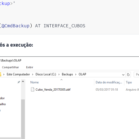
ckup
>
'

(
@CmdBackup
)
 AT INTERFACE_CUBOS
ós a execução: