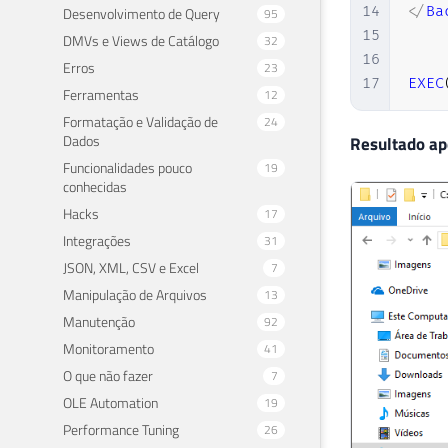
14
<
/
Ba
Desenvolvimento de Query
95
15
DMVs e Views de Catálogo
32
16
Erros
23
17
EXEC
Ferramentas
12
Formatação e Validação de
24
Dados
Resultado ap
Funcionalidades pouco
19
conhecidas
Hacks
17
Integrações
31
JSON, XML, CSV e Excel
7
Manipulação de Arquivos
13
Manutenção
92
Monitoramento
41
O que não fazer
7
OLE Automation
19
Performance Tuning
26