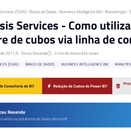
 Services (SSAS)
›
Banco de Dados
›
Business Intelligence (BI)
›
Manutenção
›
S
sis Services - Como utiliz
re de cubos via linha de 
 de 2017
Dirceu Resende
3 min de leitura
334 views
ICES (SSAS)
BANCO DE DADOS
BUSINESS INTELLIGENCE (BI)
MANUTE
Prec
de Consultoria de BI?
Redução de Custos do Power BI?
rceu Resende
ecialista na plataforma de Dados Microsoft