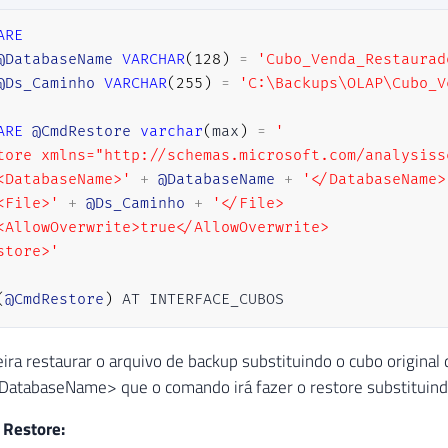
ARE
@DatabaseName
VARCHAR
(
128
)
=
'Cubo_Venda_Restaurad
@Ds_Caminho
VARCHAR
(
255
)
=
'C:\Backups\OLAP\Cubo_V
ARE
@CmdRestore
varchar
(
max
)
=
'

tore xmlns="http://schemas.microsoft.com/analysiss
<DatabaseName>'
+
@DatabaseName
+
'</DatabaseName>

<File>'
+
@Ds_Caminho
+
'</File>

<AllowOverwrite>true</AllowOverwrite>

store>'
(
@CmdRestore
)
 AT INTERFACE_CUBOS
ira restaurar o arquivo de backup substituindo o cubo original
<DatabaseName> que o comando irá fazer o restore substituindo
 Restore: