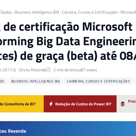
 Dados
›
Business Intelligence (BI)
›
Carreira, Cursos e Certificações
›
Microsof
 de certificação Microsof
orming Big Data Engineeri
ces) de graça (beta) até 
de 2017
Dirceu Resende
2 min de leitura
87 views
OS
BUSINESS INTELLIGENCE (BI)
CARREIRA, CURSOS E CERTIFICAÇÕES
Prec
de Consultoria de BI?
Redução de Custos do Power BI?
rceu Resende