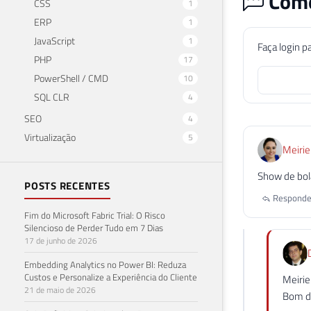
Come
CSS
1
ERP
1
JavaScript
1
Faça login p
PHP
17
PowerShell / CMD
10
SQL CLR
4
SEO
4
Virtualização
5
Meiriel
Show de bol
POSTS RECENTES
Responde
Fim do Microsoft Fabric Trial: O Risco
Silencioso de Perder Tudo em 7 Dias
17 de junho de 2026
Embedding Analytics no Power BI: Reduza
Custos e Personalize a Experiência do Cliente
Meiriel
21 de maio de 2026
Bom d