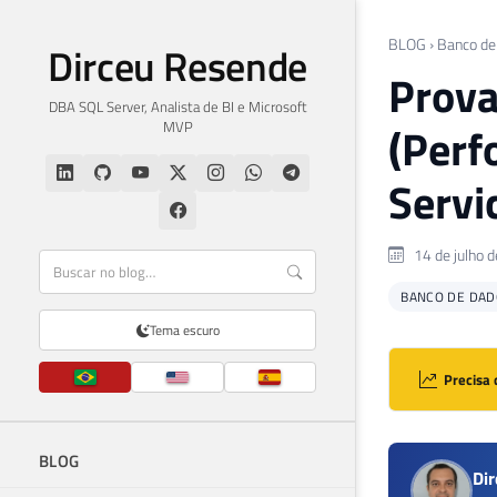
BLOG
›
Banco de
Dirceu Resende
Prova
DBA SQL Server, Analista de BI e Microsoft
MVP
(Perf
Servi
14 de julho 
BANCO DE DAD
Tema escuro
Precisa 
BLOG
Di