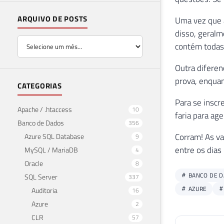
ARQUIVO DE POSTS
Uma vez que a
disso, geralm
contém todas 
Outra diferen
prova, enquan
CATEGORIAS
Para se inscr
Apache / .htaccess
10
faria para ag
Banco de Dados
356
Corram! As v
Azure SQL Database
9
entre os dia
MySQL / MariaDB
4
Oracle
8
BANCO DE 
SQL Server
337
AZURE
Auditoria
16
Azure
2
CLR
57