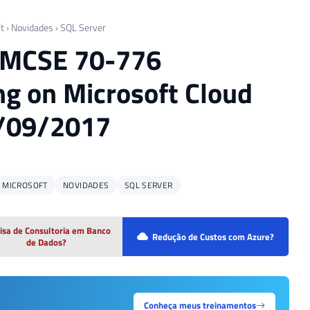
t
›
Novidades
›
SQL Server
t MCSE 70-776
ng on Microsoft Cloud
08/09/2017
MICROSOFT
NOVIDADES
SQL SERVER
isa de Consultoria em Banco
Redução de Custos com Azure?
de Dados?
Conheça meus treinamentos