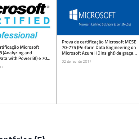
Prova de certificação Microsoft MCSE
rtificação Microsoft
70-775 (Perform Data Engineering on
 (Analyzing and
Microsoft Azure HDInsight) de graça
Data with Power BI) e 70-
(beta) até 31/03/2017
02 de fev. de 2017
ng and Visualizing Data
017
ft Excel) de graça (beta)
017