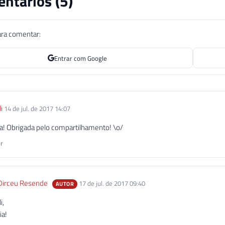
ntários (
5
)
ara comentar:
Entrar com Google
i
14 de jul. de 2017 14:07
a! Obrigada pelo compartilhamento! \o/
r
Dirceu Resende
17 de jul. de 2017 09:40
AUTOR
i,
ia!