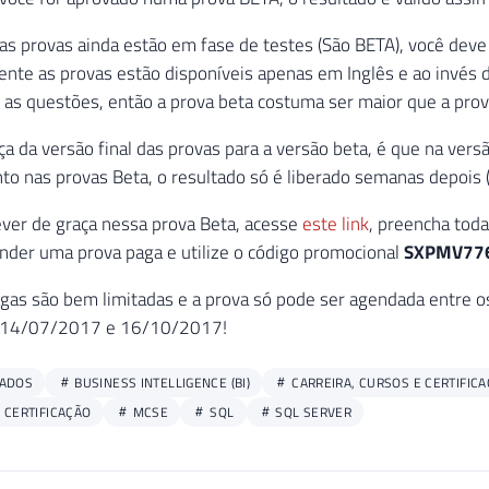
s provas ainda estão em fase de testes (São BETA), você deve 
ente as provas estão disponíveis apenas em Inglês e ao invés 
as questões, então a prova beta costuma ser maior que a prova
ça da versão final das provas para a versão beta, é que na vers
to nas provas Beta, o resultado só é liberado semanas depois (q
ever de graça nessa prova Beta, acesse
este link
, preencha tod
ender uma prova paga e utilize o código promocional
SXPMV77
agas são bem limitadas e a prova só pode ser agendada entre
s 14/07/2017 e 16/10/2017!
DADOS
BUSINESS INTELLIGENCE (BI)
CARREIRA, CURSOS E CERTIFIC
CERTIFICAÇÃO
MCSE
SQL
SQL SERVER