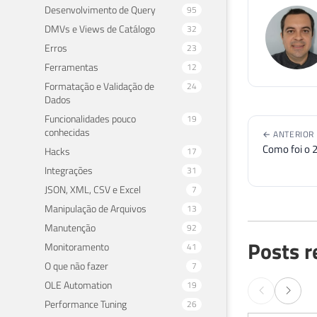
Desenvolvimento de Query
95
DMVs e Views de Catálogo
32
Erros
23
Ferramentas
12
Formatação e Validação de
24
Dados
Funcionalidades pouco
19
conhecidas
← ANTERIOR
Como foi o 
Hacks
17
Integrações
31
JSON, XML, CSV e Excel
7
Manipulação de Arquivos
13
Manutenção
92
Posts r
Monitoramento
41
O que não fazer
7
OLE Automation
19
Performance Tuning
26