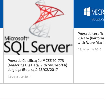
Prova de certificaçã
70-774 (Perform Clou
with Azure Machine L
graça (beta) até 31/
03 de fev. de 2017
Prova de Certificação MCSE 70-773
(Analyzing Big Data with Microsoft R)
de graça (Beta) até 28/02/2017
12 de jan. de 2017