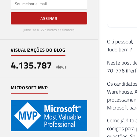
E-mail
ASSINAR
Junte-se a 657 outros assinantes
Olá pessoal,
Tudo bem ?
VISUALIZAÇÕES DO BLOG
4.135.787
Neste post de
views
70-776 (Perfo
Os candidato
MICROSOFT MVP
Warehouse, Az
processamento
Microsoft par
Como já dito 
códigos para 
questões. Se 