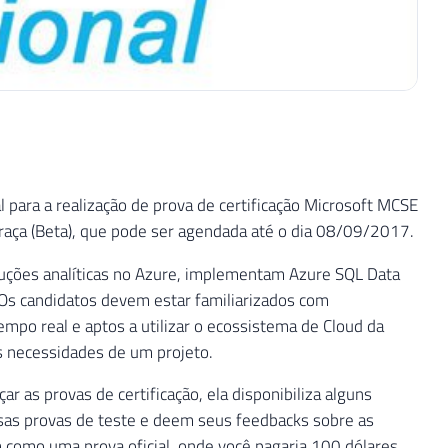
para a realização de prova de certificação Microsoft MCSE
raça (Beta), que pode ser agendada até o dia 08/09/2017.
uções analíticas no Azure, implementam Azure SQL Data
 Os candidatos devem estar familiarizados com
po real e aptos a utilizar o ecossistema de Cloud da
s necessidades de um projeto.
r as provas de certificação, ela disponibiliza alguns
ssas provas de teste e deem seus feedbacks sobre as
 como uma prova oficial, onde você pagaria 100 dólares.