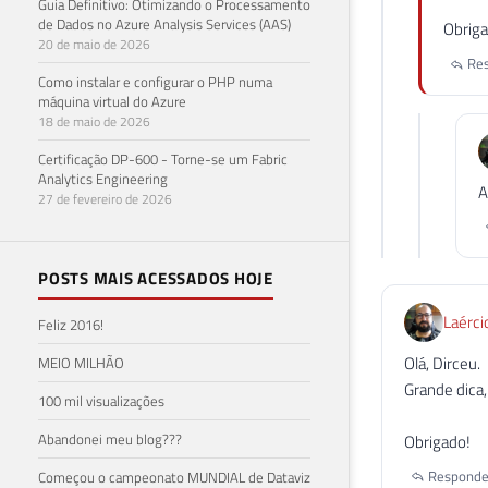
Guia Definitivo: Otimizando o Processamento
de Dados no Azure Analysis Services (AAS)
Obriga
20 de maio de 2026
Res
Como instalar e configurar o PHP numa
máquina virtual do Azure
18 de maio de 2026
Certificação DP-600 - Torne-se um Fabric
Analytics Engineering
A
27 de fevereiro de 2026
POSTS MAIS ACESSADOS HOJE
Laérci
Feliz 2016!
Olá, Dirceu.
MEIO MILHÃO
Grande dica
100 mil visualizações
Abandonei meu blog???
Obrigado!
Responde
Começou o campeonato MUNDIAL de Dataviz