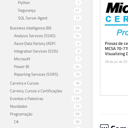
Python
1
Segurança
41
SQL Server Agent
12
Business Intelligence (BI)
59
Analysis Services (SSAS)
14
Provas de ce
Azure Data Factory (ADF)
4
MCSA 70-778
Integration Services (SSIS)
3
Visualizing 
779 (Analyzi
Microsoft
7
28 de jul. de 2
with Microso
Power BI
24
até 15/09/2
Reporting Services (SSRS)
10
Carreira e Cursos
16
Carreira, Cursos e Certificações
41
Eventos e Palestras
126
Novidades
12
Programação
59
C#
30