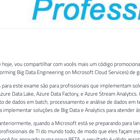
 hoje, vou compartilhar com vocês mais um código promocional 
rming Big Data Engineering on Microsoft Cloud Services) de g
s para este exame são para profissionais que implementam sol
ure Data Lake, Azure Data Factory, e Azure Stream Analytics.
 de dados em batch, processamento e análise de dados em tem
a implementar soluções de Big Data e Analytics para atender à
anteriormente, quando a Microsoft está se preparando para lança
profissionais de TI do mundo todo, de modo que eles façam e
você for aprovado numa prova BETA, o resultado é válido assim