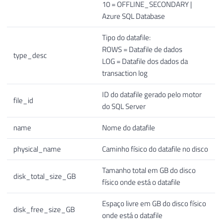
10 = OFFLINE_SECONDARY |
54
ELSE
NULL
Azure SQL Database
55
END
)
56
FROM
Tipo do datafile:
57
#Datafile_Size A
ROWS = Datafile de dados
type_desc
58
LOG = Datafile dos dados da
59
transaction log
60
SELECT
*
ID do datafile gerado pelo motor
61
FROM
#Datafile_Size
file_id
do SQL Server
name
Nome do datafile
physical_name
Caminho físico do datafile no disco
Tamanho total em GB do disco
disk_total_size_GB
físico onde está o datafile
Espaço livre em GB do disco físico
disk_free_size_GB
onde está o datafile