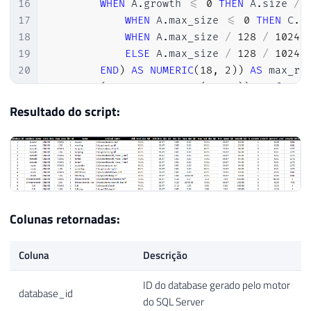
16
WHEN
 A
.
growth 
<=
0
THEN
 A
.
size 
/
17
WHEN
 A
.
max_size 
<=
0
THEN
 C
.
t
18
WHEN
 A
.
max_size 
/
128
/
1024.
19
ELSE
 A
.
max_size 
/
128
/
1024.
20
END
)
AS
NUMERIC
(
18
,
2
)
)
AS
 max_re
21
    CAST
(
NULL
AS
NUMERIC
(
18
,
2
)
)
AS
 free_
22
(
CASE
WHEN
 A
.
is_percent_growth 
=
1
TH
Resultado do script:
23
    A
.
is_percent_growth
,
24
(
CASE
WHEN
 A
.
growth 
<=
0
THEN
0
ELSE
25
    CAST
(
NULL
AS
NUMERIC
(
18
,
2
)
)
AS
 perce
26
    CAST
(
NULL
AS
INT
)
AS
27
INTO
28
#Datafile_Size 
Colunas retornadas:
29
FROM
30
    sys
.
master_files        A   
WITH
(
NOLO
Coluna
Descrição
31
JOIN
 sys
.
databases
      B   
WITH
(
NOLO
32
CROSS
APPLY
 sys
.
dm_os_volume_stats
(
A
.
ID do database gerado pelo motor
33
database_id
do SQL Server
34