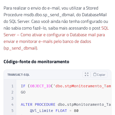
Para realizar o envio do e-mail, vou utilizar a Stored
Procedure msdb.dbo.sp_send_dbmail, do DatabaseMail
do SQL Server. Caso você ainda não tenha configurado ou
não sabia como fazê-lo, saiba mais acessando o post
SQL
Server – Como ativar e configurar o Database mail para
enviar e monitorar e-mails pelo banco de dados
(sp_send_dbmail)
.
Código-fonte do monitoramento
TRANSACT-SQL
Copiar
1
IF
(
OBJECT_ID
(
'dbo.stpMonitoramento_Tama
2
GO

3
4
ALTER
PROCEDURE
 dbo
.
stpMonitoramento_Tam
5
@Vl_Limite
FLOAT
=
80