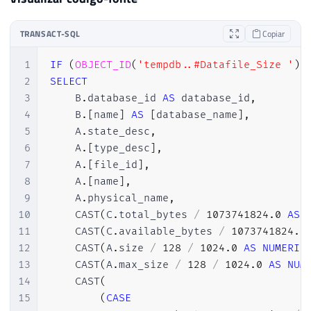
TRANSACT-SQL
Copiar
1
IF
(
OBJECT_ID
(
'tempdb..#Datafile_Size '
)
2
SELECT
3
    B
.
database_id 
AS
 database_id
,
4
    B
.
[
name
]
AS
[
database_name
]
,
5
    A
.
state_desc
,
6
    A
.
[
type_desc
]
,
7
    A
.
[
file_id
]
,
8
    A
.
[
name
]
,
9
    A
.
physical_name
,
10
    CAST
(
C
.
total_bytes 
/
1073741824.0
AS
11
    CAST
(
C
.
available_bytes 
/
1073741824.0
12
    CAST
(
A
.
size 
/
128
/
1024.0
AS
NUMERIC
13
    CAST
(
A
.
max_size 
/
128
/
1024.0
AS
NUM
14
    CAST
(
15
(
CASE