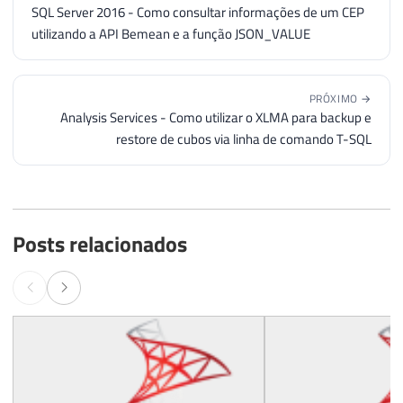
62
        A
.
growth_times 
=
SQL Server 2016 - Como consultar informações de um CEP
63
(
CASE
utilizando a API Bemean e a função JSON_VALUE
64
WHEN
 A
.
growth_MB 
<=
0
THEN
0
65
WHEN
 A
.
is_percent_growth 
=
0
66
ELSE
NULL
PRÓXIMO →
67
END
)
Analysis Services - Como utilizar o XLMA para backup e
68
FROM
restore de cubos via linha de comando T-SQL
69
#Monitor_Datafile_Size A
70
71
72
IF
(
OBJECT_ID
(
'tempdb..##Monitoramen
Posts relacionados
73
SELECT
74
        A
.
[
database_name
]
,
75
        A
.
[
name
]
,
76
        A
.
[
type_desc
]
,
77
        A
.
size_GB
,
78
        A
.
max_real_size_GB 
,
79
        A
.
free_space_GB
,
80
        A
.
growth_MB
,