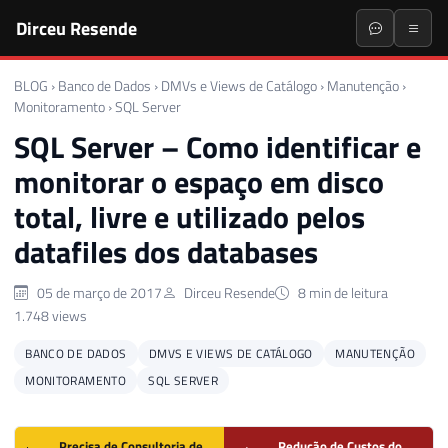
Dirceu Resende
BLOG
›
Banco de Dados
›
DMVs e Views de Catálogo
›
Manutenção
›
Monitoramento
›
SQL Server
SQL Server – Como identificar e
monitorar o espaço em disco
total, livre e utilizado pelos
datafiles dos databases
05 de março de 2017
Dirceu Resende
8 min de leitura
1.748 views
BANCO DE DADOS
DMVS E VIEWS DE CATÁLOGO
MANUTENÇÃO
MONITORAMENTO
SQL SERVER
Precisa de Consultoria de
Redução de Custos do