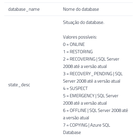
35
UPDATE
database_name
Nome do database
36
SET
37
    A
.
free_space_GB 
=
(
Situação do database.
38
(
CASE
39
WHEN
 max_size_GB 
<=
0
THEN
 A
.
disk_
Valores possíveis:
40
WHEN
 max_real_size_GB 
>
 disk_free
0 = ONLINE
41
ELSE
 max_real_size_GB 
-
 size_GB

1 = RESTORING
42
END
)
)
,
2 = RECOVERING | SQL Server
43
    A
.
percent_used 
=
(
size_GB 
/
(
CASE
WHE
2008 até a versão atual
44
FROM
3 = RECOVERY_PENDING | SQL
45
#Datafile_Size A
Server 2008 até a versão atual
state_desc
46
4 = SUSPECT
47
5 = EMERGENCY | SQL Server
48
UPDATE
2008 até a versão atual
49
SET
6 = OFFLINE | SQL Server 2008 até
50
    A
.
growth_times 
=
a versão atual
51
(
CASE
7 = COPYING | Azure SQL
52
WHEN
 A
.
growth_MB 
<=
0
THEN
0
Database
53
WHEN
 A
.
is_percent_growth 
=
0
THEN