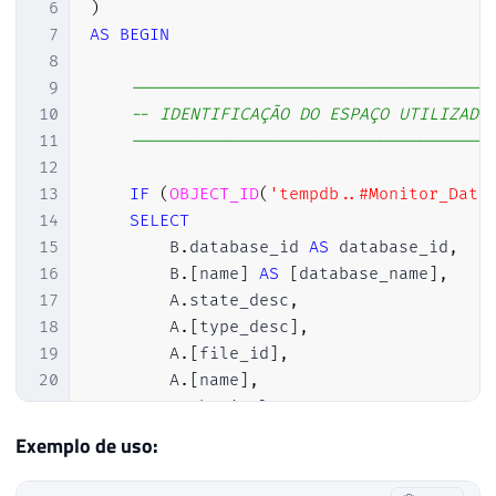
6
)
7
AS
BEGIN
8
9
------------------------------------
10
-- IDENTIFICAÇÃO DO ESPAÇO UTILIZADO
11
------------------------------------
12
13
IF
(
OBJECT_ID
(
'tempdb..#Monitor_Data
14
SELECT
15
        B
.
database_id 
AS
 database_id
,
16
        B
.
[
name
]
AS
[
database_name
]
,
17
        A
.
state_desc
,
18
        A
.
[
type_desc
]
,
19
        A
.
[
file_id
]
,
20
        A
.
[
name
]
,
21
        A
.
physical_name
,
22
        CAST
(
C
.
total_bytes 
/
1073741824.
Exemplo de uso:
23
        CAST
(
C
.
available_bytes 
/
1073741
24
        CAST
(
A
.
size 
/
128
/
1024.0
AS
NU