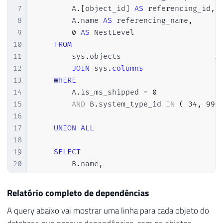
7
        A
.
[
object_id
]
AS
 referencing_id
,
8
        A
.
name 
AS
 referencing_name
,
9
0
AS
 NestLevel

10
FROM
11
        sys
.
objects						A

12
JOIN
 sys
.
columns
13
WHERE
14
        A
.
is_ms_shipped 
=
0
15
AND
 B
.
system_type_id 
IN
(
34
,
99
,
16
17
UNION
ALL
18
19
SELECT
20
        B
.
name
,
21
        A
.
referenced_id
,
22
OBJECT_NAME
(
A
.
referenced_id
)
,
Relatório completo de dependências
23
        A
.
referencing_id
,
A query abaixo vai mostrar uma linha para cada objeto do
24
OBJECT_NAME
(
A
.
referencing_id
)
,