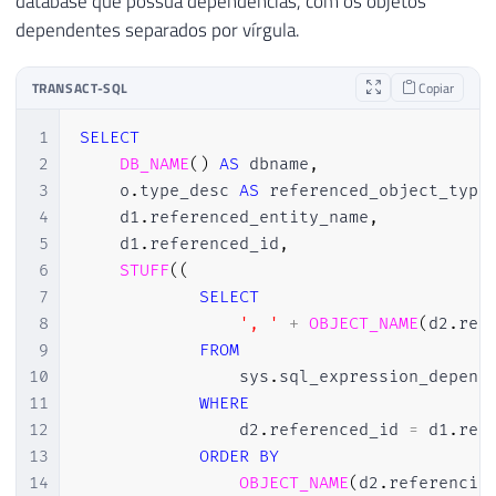
database que possua dependências, com os objetos
25
        NestLevel 
+
1
dependentes separados por vírgula.
26
FROM
27
        sys
.
sql_expression_dependencies		A

28
JOIN
 Arvor
TRANSACT-SQL
Copiar
29
)
30
SELECT
1
SELECT
31
    name 
AS
 parent_object_name
,
2
DB_NAME
(
)
AS
 dbname
,
32
    referenced_id
,
3
    o
.
type_desc 
AS
 referenced_object_type
33
    referenced_name
,
4
    d1
.
referenced_entity_name
,
34
    referencing_id
,
5
    d1
.
referenced_id
,
35
    referencing_name
,
6
STUFF
(
(
36
7
SELECT
37
FROM
8
', '
+
OBJECT_NAME
(
d2
.
ref
38
9
FROM
39
WHERE
10
                sys
.
sql_expression_depende
40
    NestLevel 
>
0
11
WHERE
41
ORDER
BY
12
                d2
.
referenced_id 
=
 d1
.
refe
42
    name
,
13
ORDER
BY
43
    NestLevel
14
OBJECT_NAME
(
d2
.
referencin