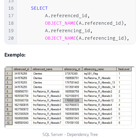
15
16
SELECT
17
        A
.
referenced_id
,
18
OBJECT_NAME
(
A
.
referenced_id
)
,
19
        A
.
referencing_id
,
20
OBJECT_NAME
(
A
.
referencing_id
)
,
21
        NestLevel 
+
1
22
FROM
Exemplo:
23
        sys
.
sql_expression_dependencies		A

24
JOIN
 Arvor
25
)
26
SELECT
DISTINCT
27
    referenced_id
,
28
    referenced_name
,
29
    referencing_id
,
30
    referencing_name
,
31
32
FROM
SQL Server - Dependency Tree
33