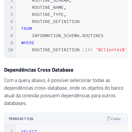
3
    ROUTINE_SCHEMA
,
4
    ROUTINE_NAME
,
5
    ROUTINE_TYPE
,
6
7
FROM
8
    INFORMATION_SCHEMA
.
9
WHERE
10
    ROUTINE_DEFINITION 
LIKE
'%Clientes%'
Dependências Cross Database
Com a query abaixo, é possível selecionar todas as
dependências cross-database, onde os objetos do banco
atual da conexão possuem dependências para outros
databases.
TRANSACT-SQL
Copiar
1
SELECT