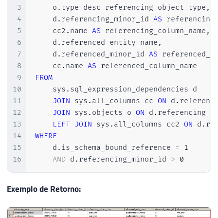
3
    o
.
type_desc referencing_object_type
,
4
    d
.
referencing_minor_id 
AS
 referencing
5
    cc2
.
name 
AS
 referencing_column_name
,
6
    d
.
referenced_entity_name
,
7
    d
.
referenced_minor_id 
AS
 referenced_c
8
    cc
.
name 
AS
9
FROM
10
    sys
.
sql_expression_dependencies d

11
JOIN
 sys
.
all_columns cc 
ON
 d
.
referenc
12
JOIN
 sys
.
objects o 
ON
 d
.
referencing_i
13
LEFT
JOIN
 sys
.
all_columns cc2 
ON
 d
.
re
14
WHERE
15
    d
.
is_schema_bound_reference 
=
1
16
AND
 d
.
referencing_minor_id 
>
0
Exemplo de Retorno: