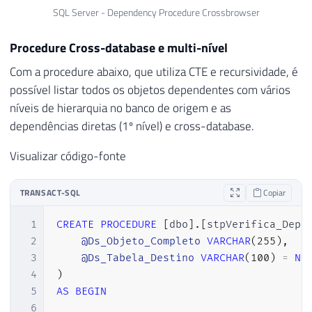
28
@Ds_Database
=
 dbo
.
fncSplit
(
@Ds_
SQL Server - Dependency Procedure Crossbrowser
29
@Ds_Schema
=
 dbo
.
fncSplit
(
@Ds_Ob
30
@Ds_Objeto
=
 dbo
.
fncSplit
(
@Ds_Ob
Procedure Cross-database e multi-nível
31
Com a procedure abaixo, que utiliza CTE e recursividade, é
32
possível listar todos os objetos dependentes com vários
33
níveis de hierarquia no banco de origem e as
34
SET
@Query
=
 N
'

35
IF (OBJECT_ID(''tempdb..'
+
@Tabela_Dest
dependências diretas (1º nível) e cross-database.
36
CREATE TABLE '
+
@Tabela_Destino
+
' (

Visualizar código-fonte
37
    referencing_database varchar(max),

38
    referencing_schema varchar(max),

39
    referencing_object_name varchar(max),
TRANSACT-SQL
Copiar
40
    referenced_server varchar(max),

41
    referenced_database varchar(max),

1
CREATE
PROCEDURE
[
dbo
]
.
[
stpVerifica_Depe
42
    referenced_schema varchar(max),

2
@Ds_Objeto_Completo
VARCHAR
(
255
)
,
43
    referenced_object_name varchar(max)

3
@Ds_Tabela_Destino
VARCHAR
(
100
)
=
NU
44
);'
4
)
45
5
AS
BEGIN
46
EXEC
 sp_executesql 
@Query
6