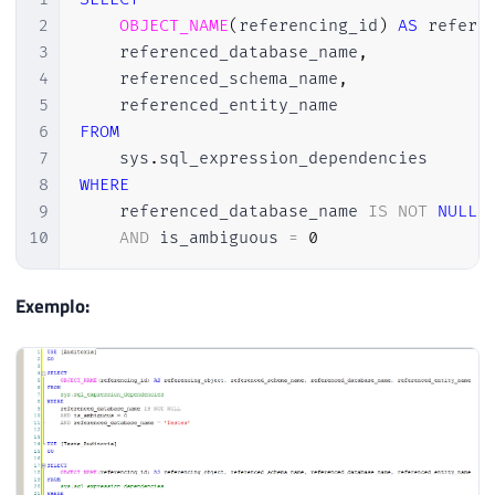
2
OBJECT_NAME
(
referencing_id
)
AS
 refere
3
    referenced_database_name
,
4
    referenced_schema_name
,
5
6
FROM
7
    sys
.
8
WHERE
9
    referenced_database_name 
IS
NOT
NULL
10
AND
 is_ambiguous 
=
0
Exemplo: