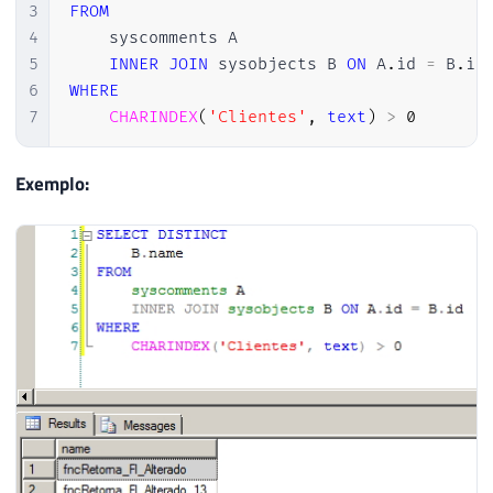
3
FROM
4
    syscomments A

5
INNER
JOIN
 sysobjects B 
ON
 A
.
id 
=
 B
.
6
WHERE
7
CHARINDEX
(
'Clientes'
,
text
)
>
0
Exemplo: