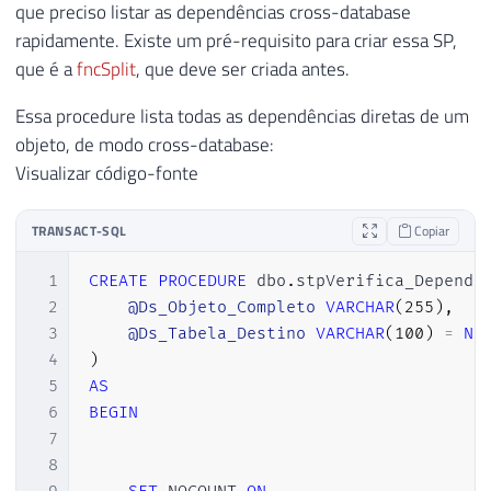
que preciso listar as dependências cross-database
rapidamente. Existe um pré-requisito para criar essa SP,
que é a
fncSplit
, que deve ser criada antes.
Essa procedure lista todas as dependências diretas de um
objeto, de modo cross-database:
Visualizar código-fonte
TRANSACT-SQL
Copiar
1
CREATE
PROCEDURE
 dbo
.
stpVerifica_Depende
2
@Ds_Objeto_Completo
VARCHAR
(
255
)
,
3
@Ds_Tabela_Destino
VARCHAR
(
100
)
=
NU
4
)
5
AS
6
BEGIN
7
8