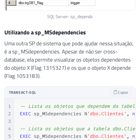
SQL Server- sp_depends
Utilizando a sp_MSdependencies
Uma outra SP de sistema que pode ajudar nessa situação,
é a sp_MSdependencies. Apesar de não ser cross-
database, ela permite visualizar os objetos dependentes
do objeto X (Flag 1315327) e os que o objeto X depende
(Flag 1053183).
TRANSACT-SQL
Copiar
1
-- Lista os objetos que dependem da tabela
2
EXEC
 sp_MSdependencies N
'dbo.Clientes'
,
nu
3
4
-- Lista os objetos que a tabela dbo.Clien
5
EXEC
 sp_MSdependencies N
'dbo.Clientes'
,
nu