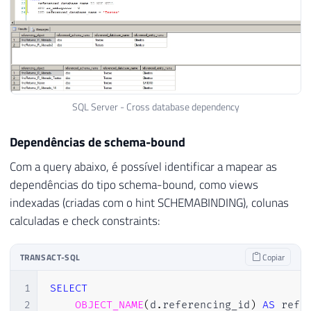
SQL Server - Cross database dependency
Dependências de schema-bound
Com a query abaixo, é possível identificar a mapear as
dependências do tipo schema-bound, como views
indexadas (criadas com o hint SCHEMABINDING), colunas
calculadas e check constraints:
TRANSACT-SQL
Copiar
1
SELECT
2
OBJECT_NAME
(
d
.
referencing_id
)
AS
 refe