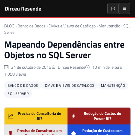
Dirceu Resende
BLOG
›
Banco de Dados
›
DMVs e Views de Catálogo
›
Manutenção
›
SQL
Server
Mapeando Dependências entre
Objetos no SQL Server
24 de outubro de 2015
Dirceu Resende
10 min de leitura
1.058 views
BANCO DE DADOS
DMVS E VIEWS DE CATÁLOGO
MANUTENÇÃO
SQL SERVER
Precisa de Consultoria de
Redução de Custos do
BI?
Power BI?
Precisa de Consultoria em
Redução de Custos com