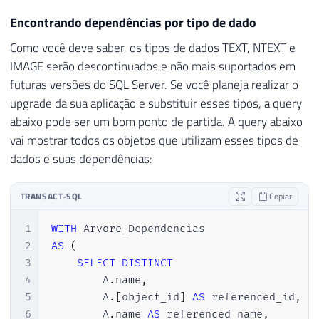
34
WHERE
Encontrando dependências por tipo de dado
35
    NestLevel 
>
0
36
ORDER
BY
Como você deve saber, os tipos de dados TEXT, NTEXT e
37
    NestLevel
,
IMAGE serão descontinuados e não mais suportados em
38
    referencing_id
futuras versões do SQL Server. Se você planeja realizar o
upgrade da sua aplicação e substituir esses tipos, a query
abaixo pode ser um bom ponto de partida. A query abaixo
vai mostrar todos os objetos que utilizam esses tipos de
dados e suas dependências:
TRANSACT-SQL
Copiar
1
WITH
2
AS
(
3
SELECT
DISTINCT
4
        A
.
name
,
5
        A
.
[
object_id
]
AS
 referenced_id
,
6
        A
.
name 
AS
 referenced_name
,