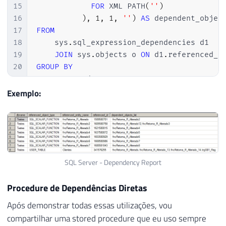
15
FOR
 XML PATH
(
''
)
16
)
,
1
,
1
,
''
)
AS
17
FROM
18
    sys
.
sql_expression_dependencies d1

19
JOIN
 sys
.
objects o 
ON
 d1
.
referenced_i
20
GROUP
BY
21
    o
.
type_desc
,
22
    d1
.
referenced_id
,
Exemplo:
23
    d1
.
24
ORDER
BY
25
    o
.
type_desc
,
26
    d1
.
referenced_entity_name
SQL Server - Dependency Report
Procedure de Dependências Diretas
Após demonstrar todas essas utilizações, vou
compartilhar uma stored procedure que eu uso sempre