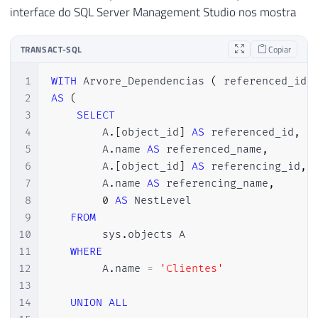
interface do SQL Server Management Studio nos mostra
TRANSACT-SQL
Copiar
1
WITH
 Arvore_Dependencias 
(
 referenced_id
,
2
AS
(
3
SELECT
4
        A
.
[
object_id
]
AS
 referenced_id
,
5
        A
.
name 
AS
 referenced_name
,
6
        A
.
[
object_id
]
AS
 referencing_id
,
7
        A
.
name 
AS
 referencing_name
,
8
0
AS
 NestLevel

9
FROM
10
        sys
.
objects A

11
WHERE
12
        A
.
name 
=
'Clientes'
13
14
UNION
ALL