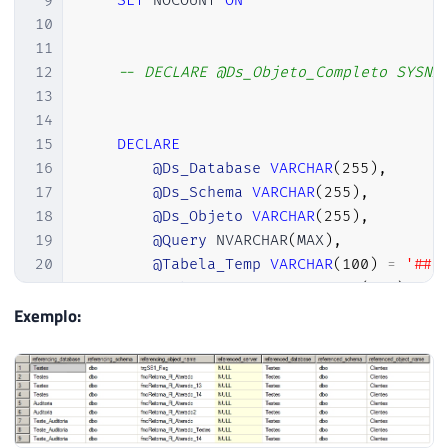
9
SET
 NOCOUNT 
ON
10
11
12
-- DECLARE @Ds_Objeto_Completo SYSNA
13
14
15
DECLARE
16
@Ds_Database
VARCHAR
(
255
)
,
17
@Ds_Schema
VARCHAR
(
255
)
,
18
@Ds_Objeto
VARCHAR
(
255
)
,
19
@Query
 NVARCHAR
(
MAX
)
,
20
@Tabela_Temp
VARCHAR
(
100
)
=
'##L
21
@Tabela_Destino
VARCHAR
(
100
)
22
Exemplo:
23
24
SET
@Tabela_Destino
=
(
CASE
WHEN
@Ds
25
26
27
SELECT