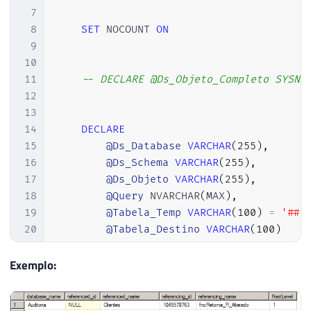
47
7
48
8
SET
 NOCOUNT 
ON
49
IF
(
OBJECT_ID
(
'tempdb..#Databases'
)
9
50
CREATE
TABLE
#databases (
10
51
        database_id 
int
,
11
-- DECLARE @Ds_Objeto_Completo SYSNA
52
        database_name sysname

12
53
)
;
13
54
14
DECLARE
55
15
@Ds_Database
VARCHAR
(
255
)
,
56
-- ignore systems databases
16
@Ds_Schema
VARCHAR
(
255
)
,
57
INSERT
INTO
#databases(database_id, 
17
@Ds_Objeto
VARCHAR
(
255
)
,
58
SELECT
 database_id
,
 name 
FROM
 sys
.
da
18
@Query
 NVARCHAR
(
MAX
)
,
59
WHERE
 database_id 
>
4
;
19
@Tabela_Temp
VARCHAR
(
100
)
=
'##L
60
20
@Tabela_Destino
VARCHAR
(
100
)
61
21
62
DECLARE
22
Exemplo:
63
@database_id
int
,
23
SET
@Tabela_Destino
=
(
CASE
WHEN
@Ds
64
@database_name
 sysname

24