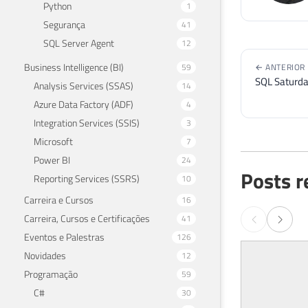
Python
1
Segurança
41
SQL Server Agent
12
Business Intelligence (BI)
59
← ANTERIOR
SQL Saturda
Analysis Services (SSAS)
14
Azure Data Factory (ADF)
4
Integration Services (SSIS)
3
Microsoft
7
Power BI
24
Posts r
Reporting Services (SSRS)
10
Carreira e Cursos
16
Carreira, Cursos e Certificações
41
Eventos e Palestras
126
Novidades
12
Programação
59
C#
30