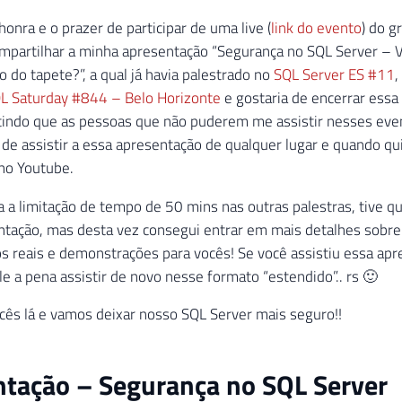
honra e o prazer de participar de uma live (
link do evento
) do 
mpartilhar a minha apresentação “Segurança no SQL Server – V
 do tapete?”, a qual já havia palestrado no
SQL Server ES #11
,
L Saturday #844 – Belo Horizonte
e gostaria de encerrar essa
tindo que as pessoas que não puderem me assistir nesses eve
de assistir a essa apresentação de qualquer lugar e quando qu
no Youtube.
 a limitação de tempo de 50 mins nas outras palestras, tive q
tação, mas desta vez consegui entrar em mais detalhes sobre 
 reais e demonstrações para vocês! Se você assistiu essa ap
ale a pena assistir de novo nesse formato “estendido”.. rs 🙂
ês lá e vamos deixar nosso SQL Server mais seguro!!
tação – Segurança no SQL Server