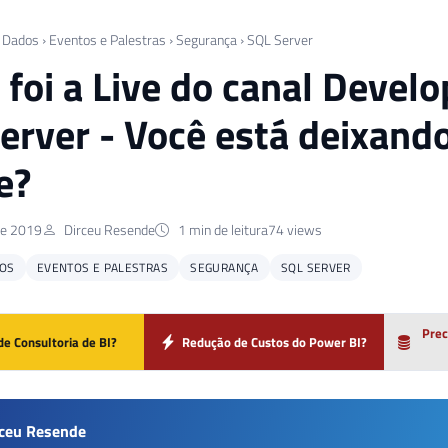
 Dados
›
Eventos e Palestras
›
Segurança
›
SQL Server
foi a Live do canal Devel
erver - Você está deixand
e?
de 2019
Dirceu Resende
1 min de leitura
74 views
OS
EVENTOS E PALESTRAS
SEGURANÇA
SQL SERVER
Prec
de Consultoria de BI?
Redução de Custos do Power BI?
rceu Resende