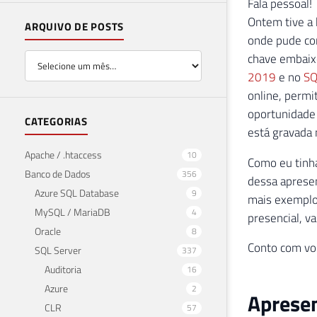
Fala pessoal!
Ontem tive a 
ARQUIVO DE POSTS
onde pude co
chave embaixo
2019
e no
SQ
online, permi
oportunidade 
CATEGORIAS
está gravada 
Apache / .htaccess
10
Como eu tinha
Banco de Dados
356
dessa apresen
Azure SQL Database
9
mais exemplos
MySQL / MariaDB
4
presencial, v
Oracle
8
Conto com voc
SQL Server
337
Auditoria
16
Azure
2
Apresen
CLR
57