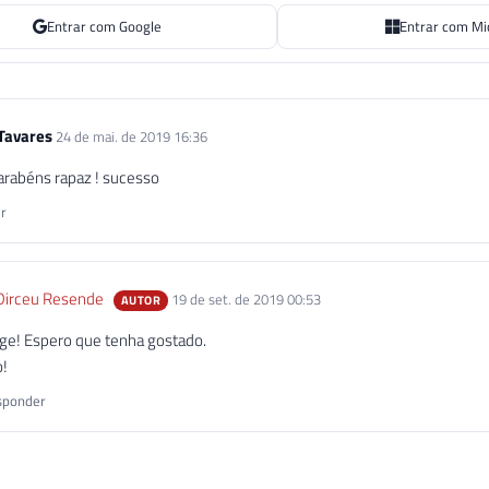
Entrar com Google
Entrar com Mi
 Tavares
24 de mai. de 2019 16:36
arabéns rapaz ! sucesso
r
Dirceu Resende
19 de set. de 2019 00:53
AUTOR
rge! Espero que tenha gostado.
o!
ponder