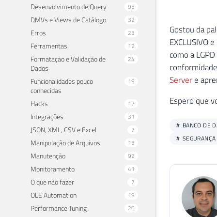
Desenvolvimento de Query
95
DMVs e Views de Catálogo
32
Gostou da pa
Erros
23
EXCLUSIVO e 
Ferramentas
12
como a LGPD 
Formatação e Validação de
24
conformidade
Dados
Server
e apre
Funcionalidades pouco
19
conhecidas
Espero que v
Hacks
17
Integrações
31
BANCO DE 
JSON, XML, CSV e Excel
7
SEGURANÇA
Manipulação de Arquivos
13
Manutenção
92
Monitoramento
41
O que não fazer
7
OLE Automation
19
Performance Tuning
26