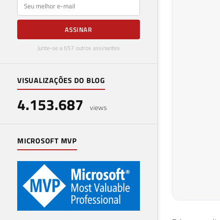
E-mail
ASSINAR
Junte-se a 657 outros assinantes
VISUALIZAÇÕES DO BLOG
4.153.687
views
MICROSOFT MVP