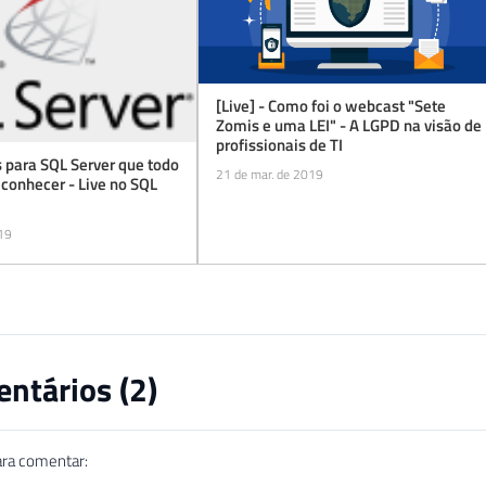
[Live] - Como foi o webcast "Sete
Zomis e uma LEI" - A LGPD na visão de
profissionais de TI
 para SQL Server que todo
21 de mar. de 2019
conhecer - Live no SQL
019
ntários (
2
)
ara comentar: