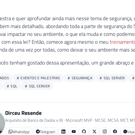
lestra e quer aprofundar ainda mais nesse tema de segurança
bem mais detalhado, abordando toda a parte de segurança do S
vai impactar no seu ambiente, o que ela muda e como podemos
 com essa lei? Então, comece agora mesmo o meu
treinament
nda de uma vez por todas, como deixar o seu ambiente mais s
ocês tenham gostado dessa apresentação, um grande abraço e 
DADOS
EVENTOS E PALESTRAS
SEGURANÇA
SQL SERVER
SQL
SQL SERVER
Dirceu Resende
Arquiteto de Banco de Dados e BI · Microsoft MVP · MCSE, MCSA, MCT, M
WhatsApp
Telegram
Veja