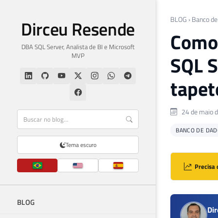
BLOG
›
Banco de
Dirceu Resende
Como 
DBA SQL Server, Analista de BI e Microsoft
MVP
SQL S
tapet
24 de maio 
BANCO DE DAD
Tema escuro
Precisa 
BLOG
Di