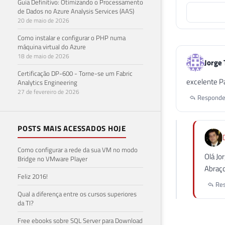
Guia Definitivo: Otimizando o Processamento
de Dados no Azure Analysis Services (AAS)
20 de maio de 2026
Como instalar e configurar o PHP numa
máquina virtual do Azure
18 de maio de 2026
Jorge
Certificação DP-600 - Torne-se um Fabric
excelente P
Analytics Engineering
27 de fevereiro de 2026
Responde
POSTS MAIS ACESSADOS HOJE
Como configurar a rede da sua VM no modo
Olá Jo
Bridge no VMware Player
Abraç
Feliz 2016!
Res
Qual a diferença entre os cursos superiores
da TI?
Free ebooks sobre SQL Server para Download