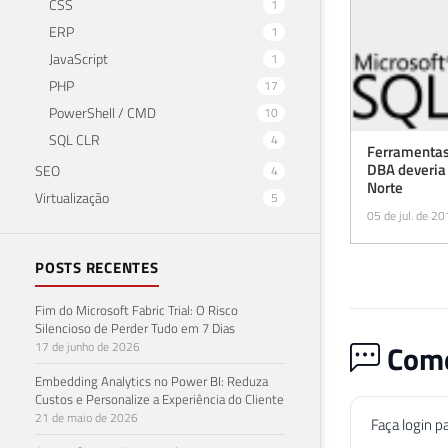
CSS
1
ERP
1
JavaScript
1
PHP
17
PowerShell / CMD
10
SQL CLR
4
Ferramentas
DBA deveria 
SEO
4
Norte
Virtualização
5
05 de jul. de 2
POSTS RECENTES
Fim do Microsoft Fabric Trial: O Risco
Silencioso de Perder Tudo em 7 Dias
Come
17 de junho de 2026
Embedding Analytics no Power BI: Reduza
Custos e Personalize a Experiência do Cliente
21 de maio de 2026
Faça login p