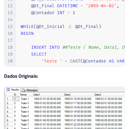
12
@Dt_Final
DATETIME
=
'2099-04-02'
,
13
@Contador
INT
=
1
14
15
WHILE
(
@Dt_Inicial
<=
@Dt_Final
)
16
BEGIN
17
18
INSERT
INTO
##Teste ( Nome, Data1, Da
19
SELECT
20
'Teste '
+
 CAST
(
@Contador
AS
VARC
21
@Dt_Inicial
,
22
DATEADD
(
DAY
,
ABS
(
CHECKSUM
(
NEWID
(
)
Dados Originais:
23
DATEADD
(
DAY
,
ABS
(
CHECKSUM
(
NEWID
(
)
24
25
SET
@Dt_Inicial
=
DATEADD
(
DAY
,
1
,
@Dt
26
SET
@Contador
=
@Contador
+
1
27
28
END
29