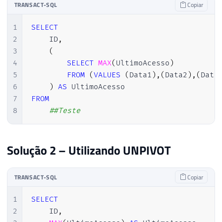
TRANSACT-SQL
Copiar
1
SELECT
2
    ID
,
3
(
4
SELECT
MAX
(
UltimoAcesso
)
5
FROM
(
VALUES
(
Data1
)
,
(
Data2
)
,
(
Data
6
)
AS
7
FROM
8
##Teste
Solução 2 – Utilizando UNPIVOT
TRANSACT-SQL
Copiar
1
SELECT
2
    ID
,