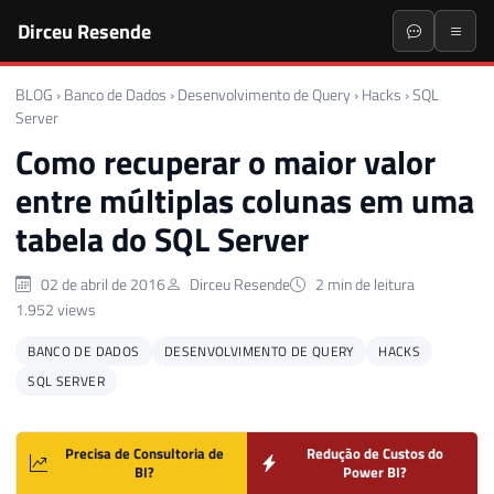
Dirceu Resende
BLOG
›
Banco de Dados
›
Desenvolvimento de Query
›
Hacks
›
SQL
Server
Como recuperar o maior valor
entre múltiplas colunas em uma
tabela do SQL Server
02 de abril de 2016
Dirceu Resende
2 min de leitura
1.952 views
BANCO DE DADOS
DESENVOLVIMENTO DE QUERY
HACKS
SQL SERVER
Precisa de Consultoria de
Redução de Custos do
BI?
Power BI?