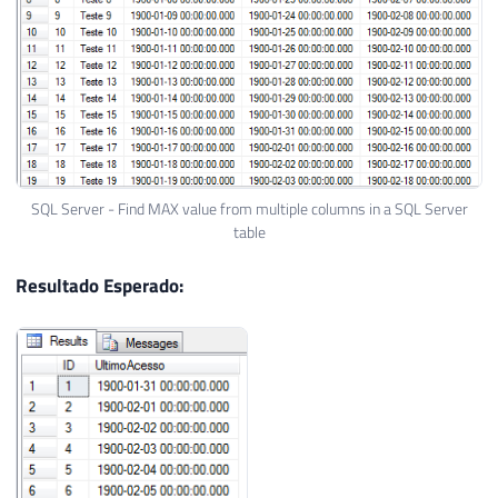
30
SELECT
*
FROM
##Teste
SQL Server - Find MAX value from multiple columns in a SQL Server
table
Resultado Esperado: