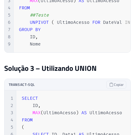
3
MAX
(
UltimoAcesso
)
AS
4
FROM
5
##Teste 
6
UNPIVOT
(
 UltimoAcesso 
FOR
 DateVal 
IN
7
GROUP
BY
8
    ID
,
9
    Nome
Solução 3 – Utilizando UNION
TRANSACT-SQL
Copiar
1
SELECT
2
    ID
,
3
MAX
(
UltimoAcesso
)
AS
4
FROM
5
(
6
SELECT
 ID
,
 Data1 
AS
 UltimoAcesso
