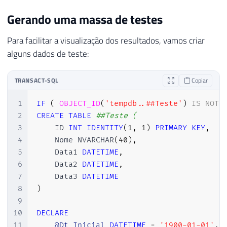
Gerando uma massa de testes
Para facilitar a visualização dos resultados, vamos criar
alguns dados de teste:
TRANSACT-SQL
Copiar
1
IF
(
OBJECT_ID
(
'tempdb..##Teste'
)
IS
NOT
2
CREATE
TABLE
##Teste (
3
    ID 
INT
IDENTITY
(
1
,
1
)
PRIMARY
KEY
,
4
    Nome NVARCHAR
(
40
)
,
5
    Data1 
DATETIME
,
6
    Data2 
DATETIME
,
7
    Data3 
DATETIME
8
)
9
10
DECLARE
11
@Dt_Inicial
DATETIME
=
'1900-01-01'
,