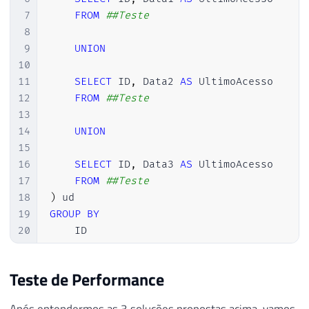
7
FROM
##Teste
8
9
UNION
10
11
SELECT
 ID
,
 Data2 
AS
 UltimoAcesso

12
FROM
##Teste
13
14
UNION
15
16
SELECT
 ID
,
 Data3 
AS
 UltimoAcesso

17
FROM
##Teste
18
)
19
GROUP
BY
20
    ID
Teste de Performance
Após entendermos as 3 soluções propostas acima, vamos