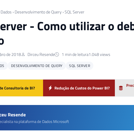
 Dados
›
Desenvolvimento de Query
›
SQL Server
erver - Como utilizar o 
o
bro de 2018
Dirceu Resende
1 min de leitura
1.048 views
OS
DESENVOLVIMENTO DE QUERY
SQL SERVER
Prec
de Consultoria de BI?
Redução de Custos do Power BI?
rceu Resende
ecialista na plataforma de Dados Microsoft