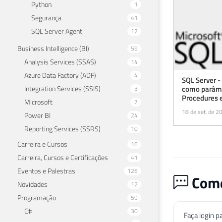
Python
1
Segurança
41
SQL Server Agent
12
Business Intelligence (BI)
59
Analysis Services (SSAS)
14
Azure Data Factory (ADF)
4
SQL Server 
Integration Services (SSIS)
como parâme
3
Procedures 
Microsoft
7
18 de set. de 2
Power BI
24
Reporting Services (SSRS)
10
Carreira e Cursos
16
Carreira, Cursos e Certificações
41
Eventos e Palestras
126
Come
Novidades
12
Programação
59
C#
30
Faça login p