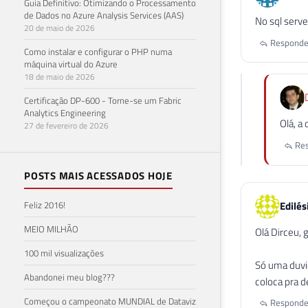
Guia Definitivo: Otimizando o Processamento
de Dados no Azure Analysis Services (AAS)
No sql serv
20 de maio de 2026
Responde
Como instalar e configurar o PHP numa
máquina virtual do Azure
18 de maio de 2026
Certificação DP-600 - Torne-se um Fabric
Analytics Engineering
Olá, a
27 de fevereiro de 2026
Res
POSTS MAIS ACESSADOS HOJE
Edilés
Feliz 2016!
MEIO MILHÃO
Olá Dirceu, 
100 mil visualizações
Só uma duvi
Abandonei meu blog???
coloca pra 
Começou o campeonato MUNDIAL de Dataviz
Responde