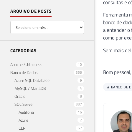
consultas e c
ARQUIVO DE POSTS
Ferramenta mu
banco de dado
a entender o 
como por exem
Sem mais delo
CATEGORIAS
Apache / .htaccess
10
Bom pessoal,
Banco de Dados
356
Azure SQL Database
9
BANCO DE 
MySQL / MariaDB
4
Oracle
8
SQL Server
337
Auditoria
16
Azure
2
CLR
57