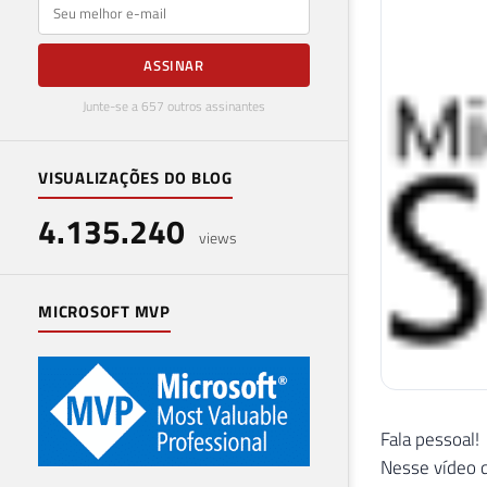
E-mail
ASSINAR
Junte-se a 657 outros assinantes
VISUALIZAÇÕES DO BLOG
4.135.240
views
MICROSOFT MVP
Fala pessoal!
Nesse vídeo 