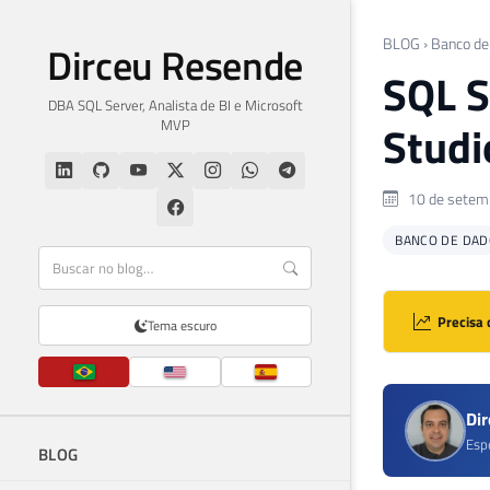
BLOG
›
Banco de
Dirceu Resende
SQL S
DBA SQL Server, Analista de BI e Microsoft
MVP
Studi
10 de setem
BANCO DE DAD
Precisa 
Tema escuro
Di
Esp
BLOG