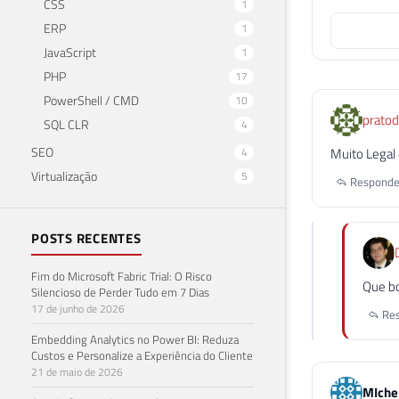
CSS
1
ERP
1
JavaScript
1
PHP
17
PowerShell / CMD
10
pratod
SQL CLR
4
SEO
4
Muito Legal
Virtualização
5
Responde
POSTS RECENTES
Fim do Microsoft Fabric Trial: O Risco
Que bo
Silencioso de Perder Tudo em 7 Dias
17 de junho de 2026
Res
Embedding Analytics no Power BI: Reduza
Custos e Personalize a Experiência do Cliente
21 de maio de 2026
MIchel