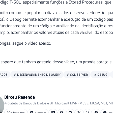
ódigo T-SQL, especialmente funções e Stored Procedures, que
ito comum e popular no dia a dia dos desenvolvedores (e qua
s), o Debug permite acompanhar a execução de um código pass
funcionamento de um código e auxiliando na identificação e res
plo, acompanhar os valores atuais de cada variável do escopo
ngas, segue o vídeo abaixo:
 espero que tenham gostado desse vídeo, um grande abraço e 
DADOS
DESENVOLVIMENTO DE QUERY
SQL SERVER
DEBUG
Dirceu Resende
Arquiteto de Banco de Dados e BI · Microsoft MVP · MCSE, MCSA, MCT, M
WhatsApp
Telegram
Veja