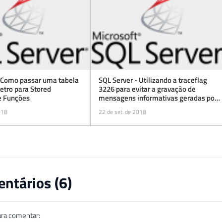
- Como passar uma tabela
SQL Server - Utilizando a traceflag
tro para Stored
3226 para evitar a gravação de
e Funções
mensagens informativas geradas por
backups no log do SQL Server
018
22 de set. de 2018
ntários (
6
)
ara comentar: