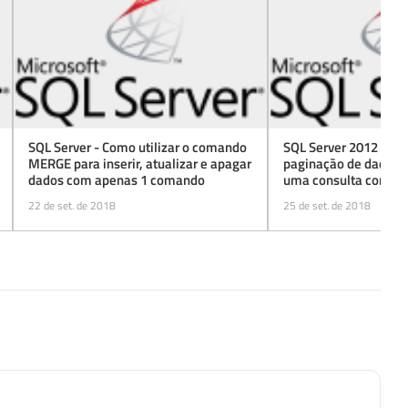
SQL Server - Como utilizar o comando
SQL Server 2012 - Co
MERGE para inserir, atualizar e apagar
paginação de dados n
dados com apenas 1 comando
uma consulta com O
22 de set. de 2018
25 de set. de 2018