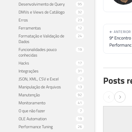
Desenvolvimento de Query
95
DMVs e Views de Catálogo
32
Erros
23
Ferramentas
12
← ANTERIOR
Formatação e Validação de
24
9º Encontro 
Dados
Performanc
Funcionalidades pouco
19
conhecidas
Hacks
17
Integrações
31
Posts r
JSON, XML, CSV e Excel
7
Manipulação de Arquivos
13
Manutenção
92
Monitoramento
41
O que não fazer
7
OLE Automation
19
Performance Tuning
26