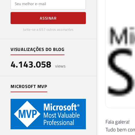
E-mail
ASSINAR
Junte-se a 657 outros assinantes
VISUALIZAÇÕES DO BLOG
4.143.058
views
MICROSOFT MVP
Fala galera!
Tudo bem com