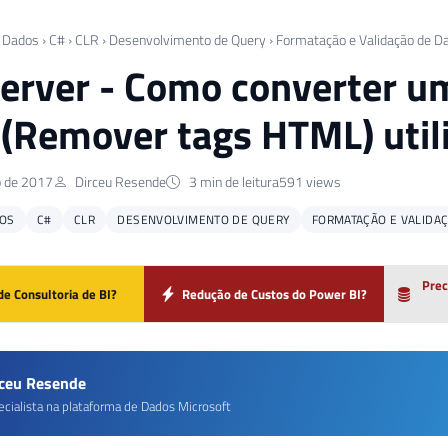
 Dados
›
C#
›
CLR
›
Desenvolvimento de Query
›
Formatação e Validação de D
erver - Como converter u
 (Remover tags HTML) util
o de 2017
Dirceu Resende
3 min de leitura
591 views
OS
C#
CLR
DESENVOLVIMENTO DE QUERY
FORMATAÇÃO E VALIDA
Prec
de Consultoria de BI?
Redução de Custos do Power BI?
rceu Resende
ecialista na plataforma de Dados Microsoft