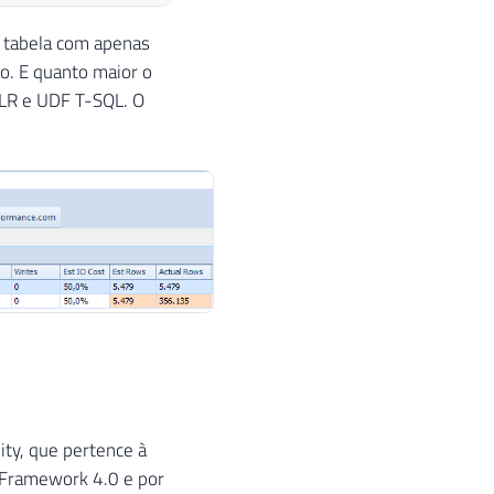
 tabela com apenas
o. E quanto maior o
CLR e UDF T-SQL. O
ty, que pertence à
T Framework 4.0 e por