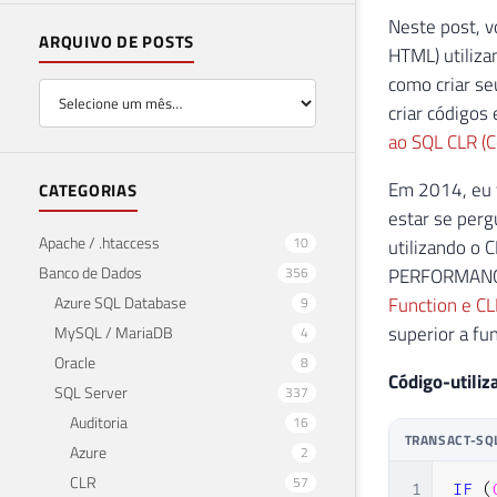
Neste post, 
ARQUIVO DE POSTS
HTML) utiliza
como criar se
criar códigos
ao SQL CLR (
Em 2014, eu 
CATEGORIAS
estar se perg
Apache / .htaccess
10
utilizando o 
Banco de Dados
356
PERFORMANCE!
Azure SQL Database
Function e CL
9
superior a fu
MySQL / MariaDB
4
Oracle
8
Código-utiliz
SQL Server
337
Auditoria
16
TRANSACT-SQ
Azure
2
CLR
57
1
IF
(