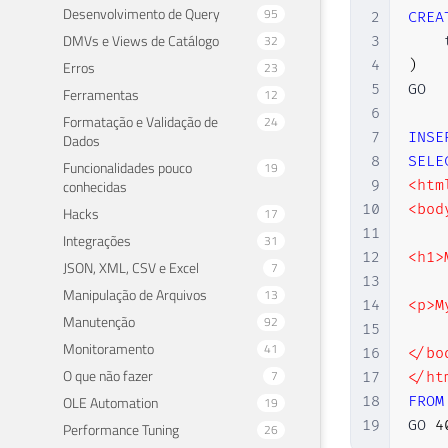
Desenvolvimento de Query
95
2
CREA
DMVs e Views de Catálogo
32
3
    
4
)
Erros
23
5
GO

Ferramentas
12
6
Formatação e Validação de
24
7
INSE
Dados
8
SELE
Funcionalidades pouco
19
conhecidas
9
<html
10
<body
Hacks
17
11
Integrações
31
12
<h1>
JSON, XML, CSV e Excel
7
13
Manipulação de Arquivos
13
14
<p>M
Manutenção
92
15
Monitoramento
41
16
</bod
O que não fazer
7
17
</ht
OLE Automation
18
FROM
19
19
GO 
4
Performance Tuning
26