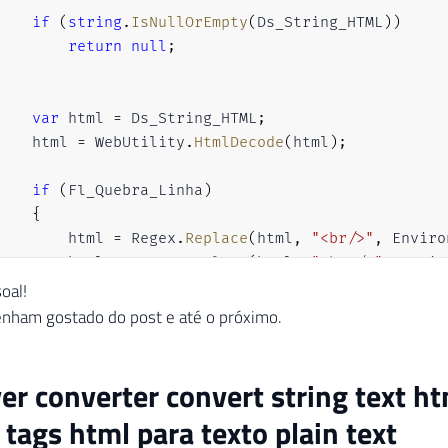
if
(
string
.
IsNullOrEmpty
(
Ds_String_HTML
)
)
return
null
;
var
 html 
=
 Ds_String_HTML
;
    html 
=
 WebUtility
.
HtmlDecode
(
html
)
;
if
(
Fl_Quebra_Linha
)
{
        html 
=
 Regex
.
Replace
(
html
,
"<br/>"
,
 Enviro
        html 
=
 Regex
.
Replace
(
html
,
"<br />"
,
 Envir
        html 
=
 Regex
.
Replace
(
html
,
"<br>"
,
 Environ
soal!
}
enham gostado do post e até o próximo.
    html 
=
 Regex
.
Replace
(
html
,
" "
,
" "
,
 RegexOpti
ver converter convert string text h
    html 
=
 Regex
.
Replace
(
html
,
"<.*?>"
,
string
.
Emp
tags html para texto plain text
return
 html
;