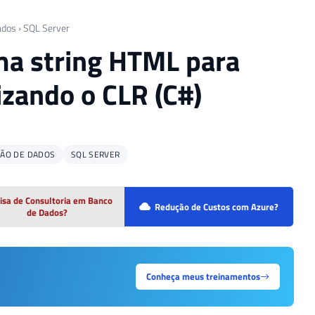
ados
›
SQL Server
ma string HTML para
izando o CLR (C#)
ÇÃO DE DADOS
SQL SERVER
isa de Consultoria em Banco
Redução de Custos com Azure?
de Dados?
Conheça meus treinamentos