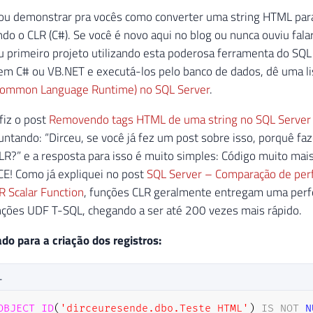
vou demonstrar pra vocês como converter uma string HTML par
ndo o CLR (C#). Se você é novo aqui no blog ou nunca ouviu fal
u primeiro projeto utilizando esta poderosa ferramenta do SQL
 em C# ou VB.NET e executá-los pelo banco de dados, dê uma l
Common Language Runtime) no SQL Server
.
fiz o post
Removendo tags HTML de uma string no SQL Server
untando: “Dirceu, se você já fez um post sobre isso, porquê faz
CLR?” e a resposta para isso é muito simples: Código muito mai
 Como já expliquei no post
SQL Server – Comparação de per
R Scalar Function
, funções CLR geralmente entregam uma pe
nções UDF T-SQL, chegando a ser até 200 vezes mais rápido.
ado para a criação dos registros:
L
OBJECT_ID
(
'dirceuresende.dbo.Teste_HTML'
)
IS
NOT
N