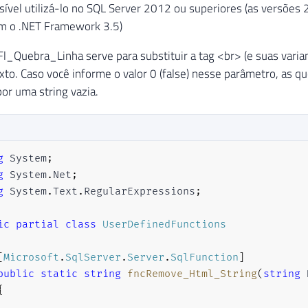
ssível utilizá-lo no SQL Server 2012 ou superiores (as versõe
am o .NET Framework 3.5)
l_Quebra_Linha serve para substituir a tag <br> (e suas vari
exto. Caso você informe o valor 0 (false) nesse parâmetro, as q
por uma string vazia.
g
System
;
g
System
.
Net
;
g
System
.
Text
.
RegularExpressions
;
ic
partial
class
UserDefinedFunctions
[
Microsoft
.
SqlServer
.
Server
.
SqlFunction
]
public
static
string
fncRemove_Html_String
(
string
 
{