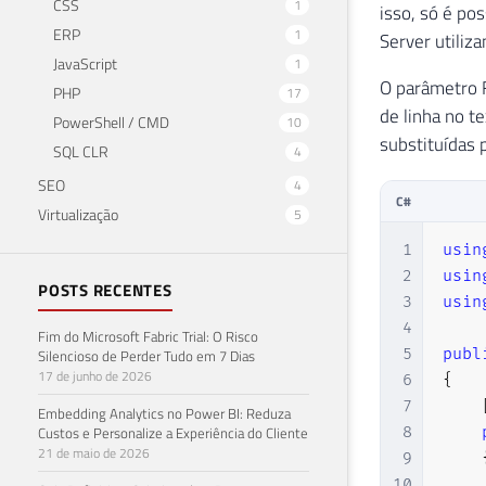
CSS
1
isso, só é po
ERP
1
Server utiliz
JavaScript
1
O parâmetro F
PHP
17
de linha no t
PowerShell / CMD
10
substituídas 
SQL CLR
4
SEO
4
C#
Virtualização
5
1
usin
2
usin
POSTS RECENTES
3
usin
4
Fim do Microsoft Fabric Trial: O Risco
5
publ
Silencioso de Perder Tudo em 7 Dias
17 de junho de 2026
6
{
7
Embedding Analytics no Power BI: Reduza
Custos e Personalize a Experiência do Cliente
8
21 de maio de 2026
9
10