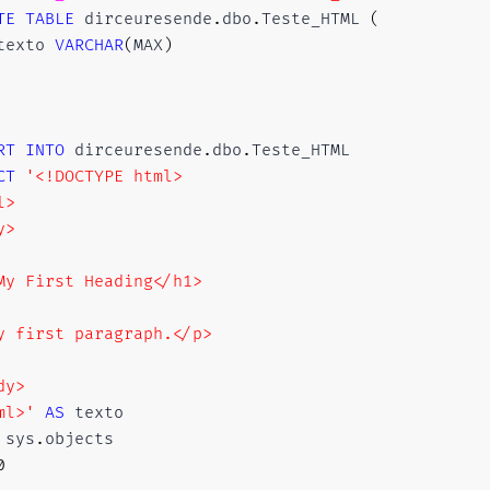
TE
TABLE
 dirceuresende
.
dbo
.
Teste_HTML 
(
texto 
VARCHAR
(
MAX
)
RT
INTO
 dirceuresende
.
dbo
.
CT
'<!DOCTYPE html>

>

>

My First Heading</h1>

y first paragraph.</p>

y>

ml>'
AS
 sys
.
objects

0