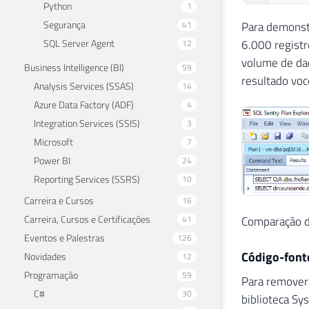
Python
1
Segurança
41
Para demonst
SQL Server Agent
6.000 regist
12
volume de dad
Business Intelligence (BI)
59
resultado voc
Analysis Services (SSAS)
14
Azure Data Factory (ADF)
4
Integration Services (SSIS)
3
Microsoft
7
Power BI
24
Reporting Services (SSRS)
10
Carreira e Cursos
16
Carreira, Cursos e Certificações
Comparação d
41
Eventos e Palestras
126
Código-font
Novidades
12
Programação
59
Para remover 
C#
30
biblioteca Sy