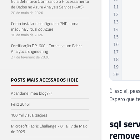
Guia Definitivo: Otimizando o Processamento
de Dados no Azure Analysis Services (AAS)
11
20 de maio de 2026
12
13
Como instalar e configurar o PHP numa
máquina virtual do Azure
14
18 de maio de 2026
15
16
    
Certificação DP-600 - Torne-se um Fabric
Analytics Engineering
17
27 de fevereiro de 2026
18
19
20
    
POSTS MAIS ACESSADOS HOJE
21
    
22
    
É isso aí, pes
Abandonei meu blog???
23
Espero que t
Feliz 2016!
24
25
    
100 mil visualizações
sql ser
26
    
Microsoft Fabric Challenge - 01 a 17 de Maio
27
remove 
de 2025
28