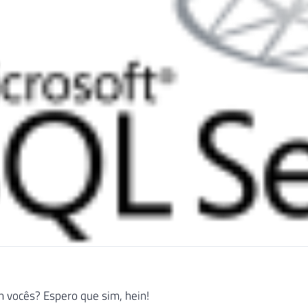
 vocês? Espero que sim, hein!