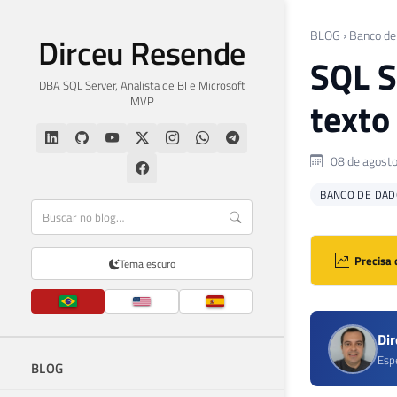
BLOG
›
Banco de
Dirceu Resende
SQL S
DBA SQL Server, Analista de BI e Microsoft
MVP
texto
08 de agost
BANCO DE DAD
Precisa 
Tema escuro
Di
Esp
BLOG