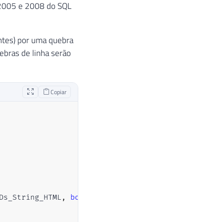
s 2005 e 2008 do SQL
antes) por uma quebra
uebras de linha serão
Copiar
Ds_String_HTML
,
bool
 Fl_Quebra_Linha
)