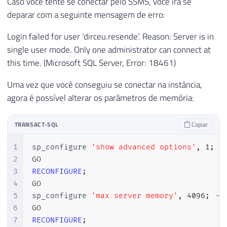
Caso você tente se conectar pelo SSMS, você irá se
deparar com a seguinte mensagem de erro:
Login failed for user ‘dirceu.resende’. Reason: Server is in
single user mode. Only one administrator can connect at
this time. (Microsoft SQL Server, Error: 18461)
Uma vez que você conseguiu se conectar na instância,
agora é possível alterar os parâmetros de memória:
TRANSACT-SQL
Copiar
1
sp_configure 
'show advanced options'
,
1
;
2
3
RECONFIGURE
;
4
GO

5
sp_configure 
'max server memory'
,
4096
;
--
6
7
RECONFIGURE
;