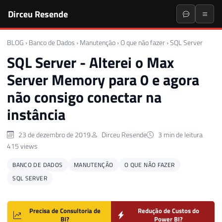
Dirceu Resende
BLOG
›
Banco de Dados
›
Manutenção
›
O que não fazer
›
SQL Server
SQL Server - Alterei o Max
Server Memory para 0 e agora
não consigo conectar na
instância
23 de dezembro de 2019
Dirceu Resende
3 min de leitura
415 views
BANCO DE DADOS
MANUTENÇÃO
O QUE NÃO FAZER
SQL SERVER
Precisa de Consultoria de
Redução de Custos do
BI?
Power BI?