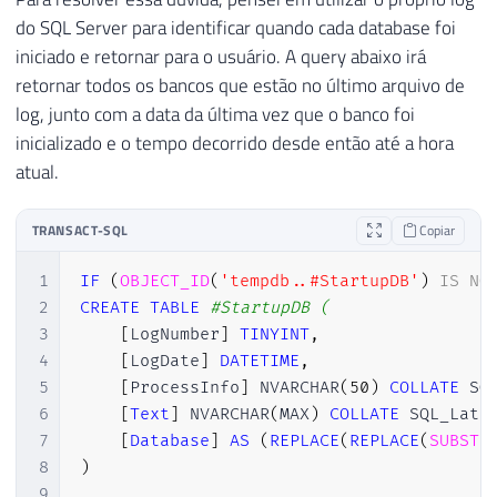
do SQL Server para identificar quando cada database foi
iniciado e retornar para o usuário. A query abaixo irá
retornar todos os bancos que estão no último arquivo de
log, junto com a data da última vez que o banco foi
inicializado e o tempo decorrido desde então até a hora
atual.
TRANSACT-SQL
Copiar
1
IF
(
OBJECT_ID
(
'tempdb..#StartupDB'
)
IS
NO
2
CREATE
TABLE
#StartupDB (
3
[
LogNumber
]
TINYINT
,
4
[
LogDate
]
DATETIME
,
5
[
ProcessInfo
]
 NVARCHAR
(
50
)
COLLATE
 SQ
6
[
Text
]
 NVARCHAR
(
MAX
)
COLLATE
 SQL_Lati
7
[
Database
]
AS
(
REPLACE
(
REPLACE
(
SUBSTR
8
)
9