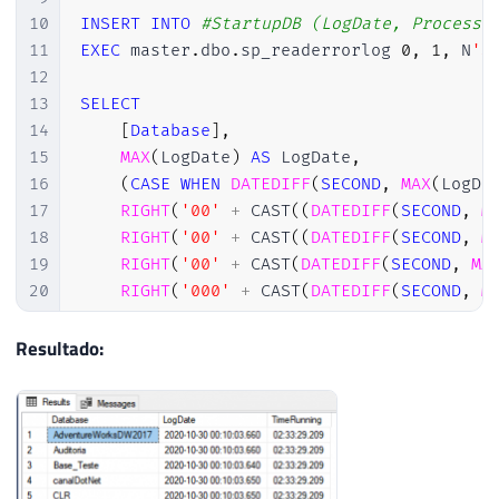
10
INSERT
INTO
#StartupDB (LogDate, ProcessI
11
EXEC
 master
.
dbo
.
sp_readerrorlog 
0
,
1
,
 N
'S
12
13
SELECT
14
[
Database
]
,
15
MAX
(
LogDate
)
AS
 LogDate
,
16
(
CASE
WHEN
DATEDIFF
(
SECOND
,
MAX
(
LogDa
17
RIGHT
(
'00'
+
 CAST
(
(
DATEDIFF
(
SECOND
,
M
18
RIGHT
(
'00'
+
 CAST
(
(
DATEDIFF
(
SECOND
,
M
19
RIGHT
(
'00'
+
 CAST
(
DATEDIFF
(
SECOND
,
MA
20
RIGHT
(
'000'
+
 CAST
(
DATEDIFF
(
SECOND
,
M
21
AS
22
FROM
Resultado:
23
#StartupDB
24
GROUP
BY
25
[
Database
]
26
ORDER
BY
1