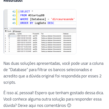
Resultado:
23
@Total
INT
=
(
SELECT
COUNT
(
*
)
FROM
#A
24
25
26
WHILE
(
@Contador
<
@Total
)
27
BEGIN
28
29
INSERT
INTO
#StartupDB (LogDate, Proc
30
EXEC
 master
.
dbo
.
xp_readerrorlog 
@Cont
31
32
-- Atualiza o número do arquivo de lo
Nas duas soluções apresentadas, você pode usar a coluna
33
UPDATE
#StartupDB
de “Database” para filtrar os bancos selecionados e
34
SET
 LogNumber 
=
@Contador
acredito que a dúvida original foi respondida por esses 2
35
WHERE
 LogNumber 
IS
NULL
36
scripts.
37
SET
@Contador
+
=
1
É isso aí, pessoal! Espero que tenham gostado dessa dica.
38
Você conhece alguma outra solução para responder essa
39
END
40
dúvida? Deixe aqui nos comentários 🙂