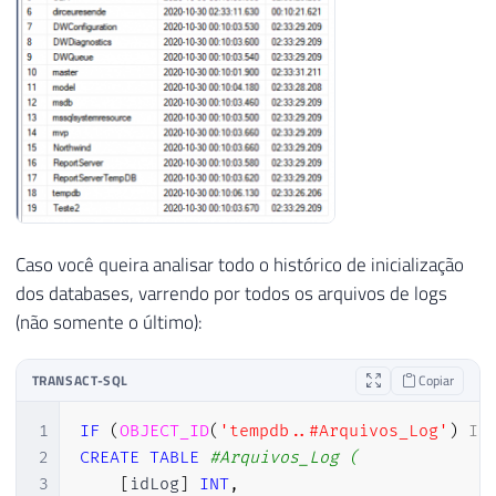
Caso você queira analisar todo o histórico de inicialização
dos databases, varrendo por todos os arquivos de logs
(não somente o último):
TRANSACT-SQL
Copiar
1
IF
(
OBJECT_ID
(
'tempdb..#Arquivos_Log'
)
IS
2
CREATE
TABLE
#Arquivos_Log ( 
3
[
idLog
]
INT
,