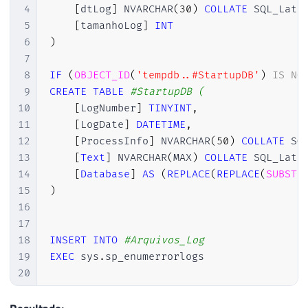
4
[
dtLog
]
 NVARCHAR
(
30
)
COLLATE
 SQL_Lati
5
[
tamanhoLog
]
INT
6
)
7
8
IF
(
OBJECT_ID
(
'tempdb..#StartupDB'
)
IS
NO
9
CREATE
TABLE
#StartupDB (
10
[
LogNumber
]
TINYINT
,
11
[
LogDate
]
DATETIME
,
12
[
ProcessInfo
]
 NVARCHAR
(
50
)
COLLATE
 SQ
13
[
Text
]
 NVARCHAR
(
MAX
)
COLLATE
 SQL_Lati
14
[
Database
]
AS
(
REPLACE
(
REPLACE
(
SUBSTR
15
)
16
17
18
INSERT
INTO
#Arquivos_Log
19
EXEC
 sys
.
sp_enumerrorlogs

20
21
DECLARE
22
@Contador
INT
=
0
,