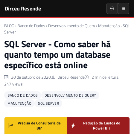
Dirceu Resende
BLOG
›
Banco de Dados
›
Desenvolvimento de Query
›
Manutenção
›
SQL
Server
SQL Server - Como saber há
quanto tempo um database
específico está online
30 de outubro de 2020
Dirceu Resende
2 min de leitura
247 views
BANCO DE DADOS
DESENVOLVIMENTO DE QUERY
MANUTENÇÃO
SQL SERVER
Precisa de Consultoria de
Redução de Custos do
BI?
Power BI?