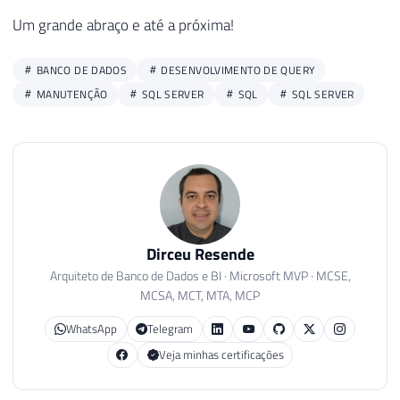
41
Um grande abraço e até a próxima!
42
SELECT
*
43
FROM
#StartupDB
44
ORDER
BY
 LogDate 
DESC
BANCO DE DADOS
DESENVOLVIMENTO DE QUERY
MANUTENÇÃO
SQL SERVER
SQL
SQL SERVER
Dirceu Resende
Arquiteto de Banco de Dados e BI · Microsoft MVP · MCSE,
MCSA, MCT, MTA, MCP
WhatsApp
Telegram
Veja minhas certificações