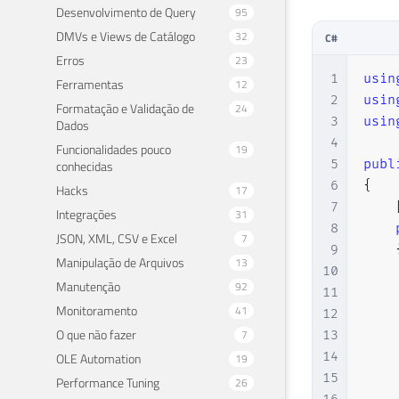
Desenvolvimento de Query
95
DMVs e Views de Catálogo
32
C#
Erros
23
1
usin
Ferramentas
12
2
usin
Formatação e Validação de
24
3
usin
Dados
4
Funcionalidades pouco
19
5
publ
conhecidas
6
{
Hacks
17
7
Integrações
31
8
JSON, XML, CSV e Excel
7
9
Manipulação de Arquivos
13
10
Manutenção
92
11
Monitoramento
41
12
O que não fazer
7
13
14
OLE Automation
19
15
Performance Tuning
26