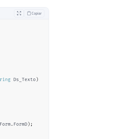
Copiar
ring
 Ds_Texto
)
Form
.
FormD
)
;