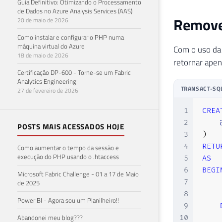
Guia Definitivo: Otimizando o Processamento
de Dados no Azure Analysis Services (AAS)
Removen
20 de maio de 2026
Como instalar e configurar o PHP numa
máquina virtual do Azure
Com o uso da 
18 de maio de 2026
retornar apen
Certificação DP-600 - Torne-se um Fabric
Analytics Engineering
TRANSACT-SQ
27 de fevereiro de 2026
1
CREA
2
POSTS MAIS ACESSADOS HOJE
3
)
4
RETU
Como aumentar o tempo da sessão e
execução do PHP usando o .htaccess
5
AS
6
BEGI
Microsoft Fabric Challenge - 01 a 17 de Maio
7
de 2025
8
Power BI - Agora sou um Planilheiro!!
9
Abandonei meu blog???
10