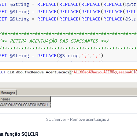
SET
@String
=
REPLACE
(
REPLACE
(
REPLACE
(
REPLACE
(
@Str
SET
@String
=
REPLACE
(
REPLACE
(
REPLACE
(
REPLACE
(
REPL
SET
@String
=
REPLACE
(
REPLACE
(
REPLACE
(
REPLACE
(
@Str
/*************************************************
/** RETIRA ACENTUAÇÃO DAS CONSOANTES **/
/*************************************************
SET
@String
=
REPLACE
(
@String
,
'ý'
,
'y'
)
SET
@String
=
REPLACE
(
@String
,
'ñ'
,
'n'
)
SET
@String
=
REPLACE
(
@String
,
'ç'
,
'c'
)
RETURN
UPPER
(
@String
)
SQL Server - Remove acentuação 2
ma função SQLCLR