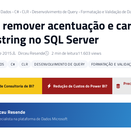
 Dados
›
C#
›
CLR
›
Desenvolvimento de Query
›
Formatação e Validação de D
remover acentuação e car
tring no SQL Server
de 2015
Dirceu Resende
2 min de leitura
11.603 views
OS
C#
CLR
DESENVOLVIMENTO DE QUERY
FORMATAÇÃO E VALIDA
Prec
de Consultoria de BI?
Redução de Custos do Power BI?
rceu Resende
ecialista na plataforma de Dados Microsoft