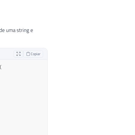
de uma string e
Copiar
(