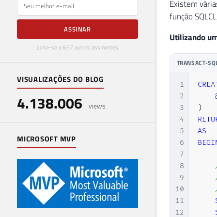
E-mail
Existem vária
função SQLCLR
ASSINAR
Utilizando u
Junte-se a 657 outros assinantes
TRANSACT-SQ
VISUALIZAÇÕES DO BLOG
1
CREA
2
4.138.006
views
3
)
4
RETU
5
AS
MICROSOFT MVP
6
BEGI
7
8
9
10
11
12