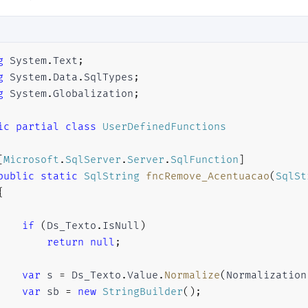
g
System
.
Text
;
g
System
.
Data
.
SqlTypes
;
g
System
.
Globalization
;
ic
partial
class
UserDefinedFunctions
[
Microsoft
.
SqlServer
.
Server
.
SqlFunction
]
public
static
SqlString
fncRemove_Acentuacao
(
SqlSt
{
if
(
Ds_Texto
.
IsNull
)
return
null
;
var
 s 
=
 Ds_Texto
.
Value
.
Normalize
(
Normalization
var
 sb 
=
new
StringBuilder
(
)
;