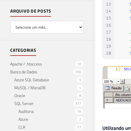
13
ARQUIVO DE POSTS
14
15
16
17
18
19
CATEGORIAS
20
21
Apache / .htaccess
10
22
Banco de Dados
356
23
Azure SQL Database
9
24
MySQL / MariaDB
4
25
Oracle
8
26
END
27
GO
SQL Server
337
Auditoria
16
Azure
2
CLR
57
Utilizando u