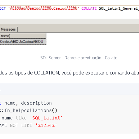
SQL Server - Remove acentuação - Collate
dos os tipos de COLLATION, você pode executar o comando aba
L
t
 name
,
::fn_helpcollations
(
)
 name 
like
'SQL_Latin%'
AME 
NOT
LIKE
'%1254%'