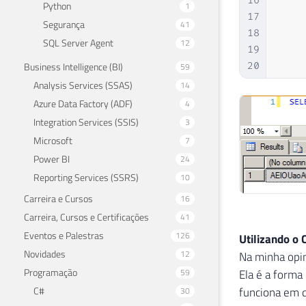
16
Python
1
17
Segurança
41
18
SQL Server Agent
12
19
Business Intelligence (BI)
20
59
21
Analysis Services (SSAS)
14
22
    
Azure Data Factory (ADF)
4
23
Integration Services (SSIS)
3
24
Microsoft
7
25
Power BI
24
26
Reporting Services (SSRS)
10
27
28
Carreira e Cursos
16
29
}
;
Carreira, Cursos e Certificações
41
Eventos e Palestras
126
Utilizando o 
Novidades
12
Na minha opin
Programação
59
Ela é a forma
C#
funciona em q
30