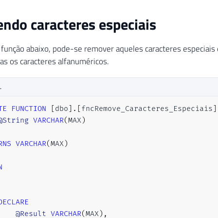
do caracteres especiais
função abaixo, pode-se remover aqueles caracteres especiais 
as os caracteres alfanuméricos.
L
TE
FUNCTION
[
dbo
]
.
[
fncRemove_Caracteres_Especiais
]
@String
VARCHAR
(
MAX
)
RNS
VARCHAR
(
MAX
)
N
DECLARE
@Result
VARCHAR
(
MAX
)
,