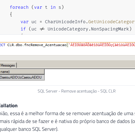
foreach
(
var
 t 
in
 s
)
{
var
 uc 
=
 CharUnicodeInfo
.
GetUnicodeCategor
if
(
uc 
!=
 UnicodeCategory
.
NonSpacingMark
)
{
            sb
.
Append
(
t
)
;
}
}
return
 sb
.
ToString
(
)
;
}
SQL Server - Remove acentuação - SQL CLR
Collation
ião, essa é a melhor forma de se remover acentuação de uma s
 mais rápida de se fazer e é nativa do próprio banco de dados (ou
ualquer banco SQL Server).