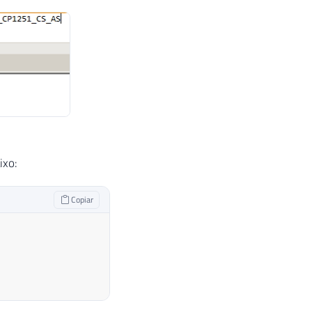
ixo:
Copiar