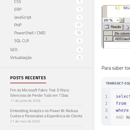
CSS
1
ERP
1
JavaScript
1
PHP
17
PowerShell / CMD
10
SQL CLR
4
SEO
4
Virtualização
5
Para saber to
POSTS RECENTES
TRANSACT-SQ
Fim do Microsoft Fabric Trial: O Risco
Silencioso de Perder Tudo em 7 Dias
1
selec
17 de junho de 2026
2
from
 
Embedding Analytics no Power BI: Reduza
3
where
Custos e Personalize a Experiência do Cliente
4
AND
 N
21 de maio de 2026