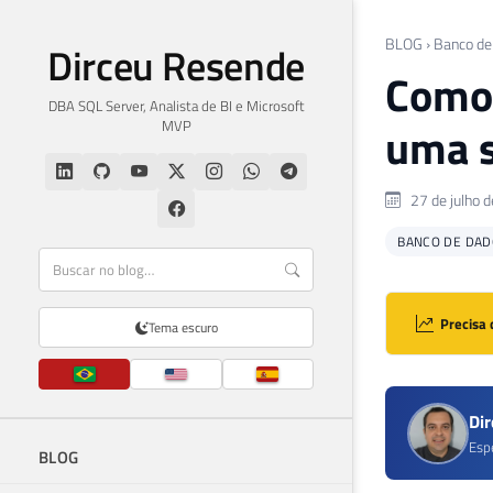
BLOG
›
Banco de
Dirceu Resende
Como 
DBA SQL Server, Analista de BI e Microsoft
MVP
uma s
27 de julho 
BANCO DE DAD
Precisa 
Tema escuro
Di
Esp
BLOG