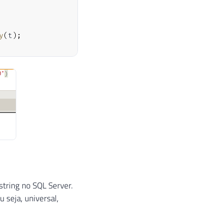
y
(
t
)
;
tring no SQL Server.
 seja, universal,