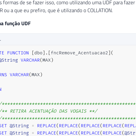
s formas de se fazer isso, como utilizando uma UDF para fazer
 ou a que eu prefiro, que é utilizando o COLLATION.
ma função UDF
L
TE
FUNCTION
[
dbo
]
.
[
fncRemove_Acentuacao2
]
(
@String
VARCHAR
(
MAX
)
RNS
VARCHAR
(
MAX
)
N
/*************************************************
/** RETIRA ACENTUAÇÃO DAS VOGAIS **/
/*************************************************
SET
@String
=
REPLACE
(
REPLACE
(
REPLACE
(
REPLACE
(
REPL
SET
@String
=
REPLACE
(
REPLACE
(
REPLACE
(
REPLACE
(
@Str