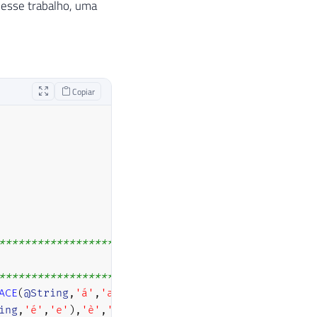
 esse trabalho, uma
Copiar
**************************************************
**************************************************
ACE
(
@String
,
'á'
,
'a'
)
,
'à'
,
'a'
)
,
'â'
,
'a'
)
,
'ã'
,
'a'
)
,
'ä
ing
,
'é'
,
'e'
)
,
'è'
,
'e'
)
,
'ê'
,
'e'
)
,
'ë'
,
'e'
)