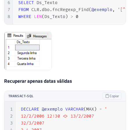
6
SELECT
7
FROM
 CLR
.
dbo
.
fncRegexp_Find
(
@exemplo
,
'[^\
8
WHERE
LEN
(
Ds_Texto
)
>
0
Recuperar apenas datas válidas
TRANSACT-SQL
Copiar
1
DECLARE
@exemplo
VARCHAR
(
MAX
)
=
'

2
12/2/2006 12:30 <> 13/2/2007

3
32/3/2007
