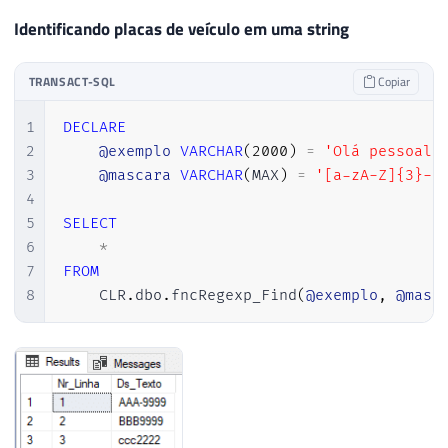
Identificando placas de veículo em uma string
TRANSACT-SQL
Copiar
1
DECLARE
2
@exemplo
VARCHAR
(
2000
)
=
'Olá pessoal!
3
@mascara
VARCHAR
(
MAX
)
=
'[a-zA-Z]{3}-?
4
5
SELECT
6
*
7
FROM
8
    CLR
.
dbo
.
fncRegexp_Find
(
@exemplo
,
@masc