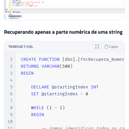
Recuperando apenas a parte numérica de uma string
TRANSACT-SQL
Copiar
1
CREATE
FUNCTION
[
dbo
]
.
[
fncRecupera_Numero
2
RETURNS
VARCHAR
(
500
)
3
BEGIN
4
5
DECLARE
@startingIndex
INT
6
SET
@startingIndex
=
0
7
8
WHILE
(
1
=
1
)
9
BEGIN
10
11
-- Vamos identificar todos os car