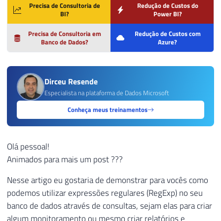
Precisa de Consultoria de
Redução de Custos do
BI?
Power BI?
Precisa de Consultoria em
Redução de Custos com
Banco de Dados?
Azure?
Dirceu Resende
Especialista na plataforma de Dados Microsoft
Conheça meus treinamentos
Olá pessoal!
Animados para mais um post ???
Nesse artigo eu gostaria de demonstrar para vocês como
podemos utilizar expressões regulares (RegExp) no seu
banco de dados através de consultas, sejam elas para criar
algum monitoramento ou mesmo criar relatórios e