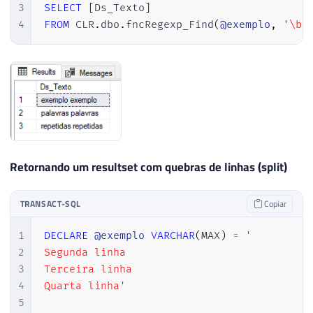
3
SELECT
[
Ds_Texto
]
4
FROM
 CLR
.
dbo
.
fncRegexp_Find
(
@exemplo
,
'\b(
Retornando um resultset com quebras de linhas (split)
TRANSACT-SQL
Copiar
1
DECLARE
@exemplo
VARCHAR
(
MAX
)
=
'

2
Segunda linha

3
Terceira linha

4
Quarta linha'
5