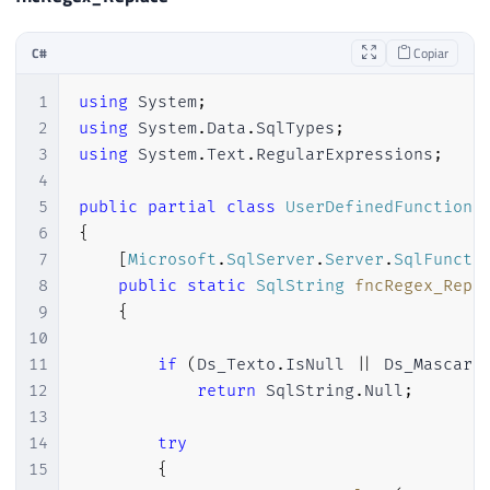
C#
Copiar
1
using
System
;
2
using
System
.
Data
.
SqlTypes
;
3
using
System
.
Text
.
RegularExpressions
;
4
5
public
partial
class
UserDefinedFunctions
6
{
7
[
Microsoft
.
SqlServer
.
Server
.
SqlFuncti
8
public
static
SqlString
fncRegex_Repl
9
{
10
11
if
(
Ds_Texto
.
IsNull 
||
 Ds_Mascara
12
return
 SqlString
.
Null
;
13
14
try
15
{