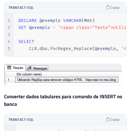
TRANSACT-SQL
Copiar
1
DECLARE
@exemplo
VARCHAR
(
MAX
)
2
SET
@exemplo
=
'<span class="Teste">Utiliz
3
4
SELECT
5
    CLR
.
dbo
.
fncRegex_Replace
(
@exemplo
,
'<(
Converter dados tabulares para comando de INSERT no
banco
TRANSACT-SQL
Copiar