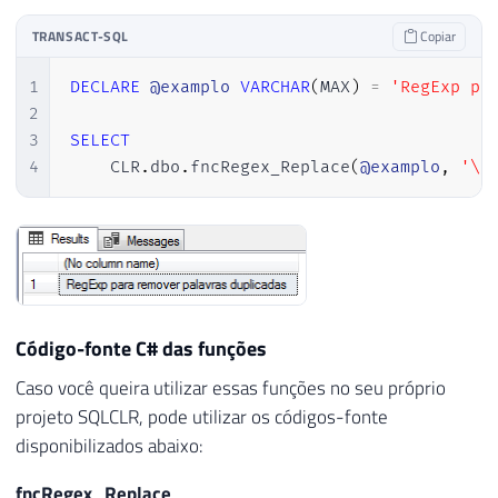
TRANSACT-SQL
Copiar
1
DECLARE
@examplo
VARCHAR
(
MAX
)
=
'RegExp pa
2
3
SELECT
4
    CLR
.
dbo
.
fncRegex_Replace
(
@examplo
,
'\b
Código-fonte C# das funções
Caso você queira utilizar essas funções no seu próprio
projeto SQLCLR, pode utilizar os códigos-fonte
disponibilizados abaixo:
fncRegex_Replace