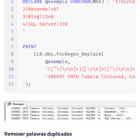
1
DECLARE
@exemplo
VARCHAR
(
MAX
)
=
'1|Dirceu|
2
2|Resende|467

3
3|Blog|1348

4
4|SQL Server|139

5
'
6
7
PRINT
8
    CLR
.
dbo
.
fncRegex_Replace
(
9
@exemplo
,
10
'([^\|\r\n]+)[|\r\n]+([^\|\r\n]+)
11
'INSERT INTO Tabela (Coluna1, Colu
12
'
)
;
Remover palavras duplicadas