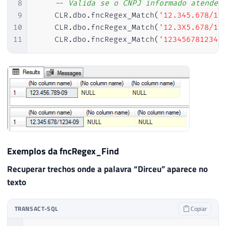
8
-- Valida se o CNPJ informado atende 
9
    CLR
.
dbo
.
fncRegex_Match
(
'12.345.678/12
10
    CLR
.
dbo
.
fncRegex_Match
(
'12.3X5.678/12
11
    CLR
.
dbo
.
fncRegex_Match
(
'1234567812340
Exemplos da fncRegex_Find
Recuperar trechos onde a palavra “Dirceu” aparece no
texto
TRANSACT-SQL
Copiar