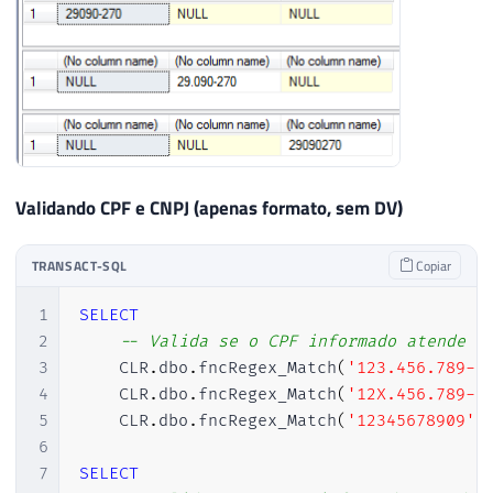
Validando CPF e CNPJ (apenas formato, sem DV)
TRANSACT-SQL
Copiar
1
SELECT
2
-- Valida se o CPF informado atende a
3
    CLR
.
dbo
.
fncRegex_Match
(
'123.456.789-0
4
    CLR
.
dbo
.
fncRegex_Match
(
'12X.456.789-0
5
    CLR
.
dbo
.
fncRegex_Match
(
'12345678909'
,
6
7
SELECT