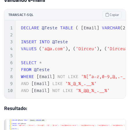
TRANSACT-SQL
Copiar
1
DECLARE
@Teste
TABLE
(
[
Email
]
VARCHAR
(
20
2
3
INSERT
INTO
@Teste
4
VALUES
(
'a@a.com'
)
,
(
'Dirceu'
)
,
(
'Dirceu@
5
6
SELECT
*
7
FROM
@Teste
8
WHERE
[
Email
]
NOT
LIKE
'%[^a-z,0-9,@,.-_]
9
AND
[
Email
]
LIKE
'%_@_%_.__%'
10
AND
[
Email
]
NOT
LIKE
'%_@@_%_.__%'
Resultado: