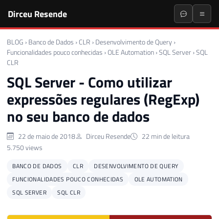
Dirceu Resende
BLOG
›
Banco de Dados
›
CLR
›
Desenvolvimento de Query
›
Funcionalidades pouco conhecidas
›
OLE Automation
›
SQL Server
›
SQL
CLR
SQL Server - Como utilizar
expressões regulares (RegExp)
no seu banco de dados
22 de maio de 2018
Dirceu Resende
22 min de leitura
5.750 views
BANCO DE DADOS
CLR
DESENVOLVIMENTO DE QUERY
FUNCIONALIDADES POUCO CONHECIDAS
OLE AUTOMATION
SQL SERVER
SQL CLR