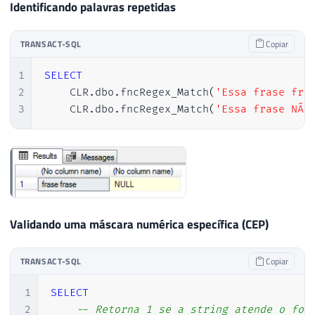
Identificando palavras repetidas
TRANSACT-SQL
Copiar
1
SELECT
2
    CLR
.
dbo
.
fncRegex_Match
(
'Essa frase fra
3
    CLR
.
dbo
.
fncRegex_Match
(
'Essa frase NÃO
Validando uma máscara numérica específica (CEP)
TRANSACT-SQL
Copiar
1
SELECT
2
-- Retorna 1 se a string atende o for