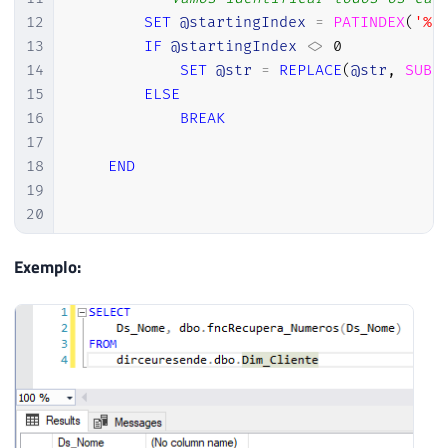
12
SET
@startingIndex
=
PATINDEX
(
'%[
13
IF
@startingIndex
<>
0
14
SET
@str
=
REPLACE
(
@str
,
SUBS
15
ELSE
16
BREAK
17
18
END
19
20
21
RETURN
@str
22
Exemplo:
23
24
END