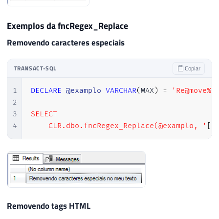
Exemplos da fncRegex_Replace
Removendo caracteres especiais
TRANSACT-SQL
Copiar
1
DECLARE
@examplo
VARCHAR
(
MAX
)
=
'Re@move%n
2
3
SELECT

4
    CLR.dbo.fncRegex_Replace(@examplo, '
[
^
Removendo tags HTML