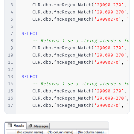
3
    CLR
.
dbo
.
fncRegex_Match
(
'29090-270'
,
'
4
    CLR
.
dbo
.
fncRegex_Match
(
'29.090-270'
,
5
    CLR
.
dbo
.
fncRegex_Match
(
'29090270'
,
'[
6
7
SELECT
8
-- Retorna 1 se a string atende o for
9
    CLR
.
dbo
.
fncRegex_Match
(
'29090-270'
,
'
10
    CLR
.
dbo
.
fncRegex_Match
(
'29.090-270'
,
11
    CLR
.
dbo
.
fncRegex_Match
(
'29090270'
,
'[
12
13
SELECT
14
-- Retorna 1 se a string atende o for
15
    CLR
.
dbo
.
fncRegex_Match
(
'29090-270'
,
'
16
    CLR
.
dbo
.
fncRegex_Match
(
'29.090-270'
,
17
    CLR
.
dbo
.
fncRegex_Match
(
'29090270'
,
'[