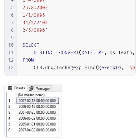
4
2-4-2007

5
25.8.2007

6
1/1/2005

7
34/2/2104

8
2/5/2006'
9
10
SELECT
11
DISTINCT
CONVERT
(
DATETIME
,
 Ds_Texto
,
12
FROM
13
    CLR
.
dbo
.
fncRegexp_Find
(
@exemplo
,
'\b(