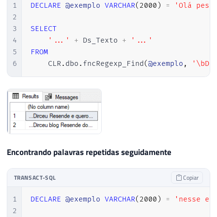
1
DECLARE
@exemplo
VARCHAR
(
2000
)
=
'Olá pess
2
3
SELECT
4
'...'
+
 Ds_Texto 
+
'...'
5
FROM
6
    CLR
.
dbo
.
fncRegexp_Find
(
@exemplo
,
'\bDi
Encontrando palavras repetidas seguidamente
TRANSACT-SQL
Copiar
1
DECLARE
@exemplo
VARCHAR
(
2000
)
=
'nesse ex
2