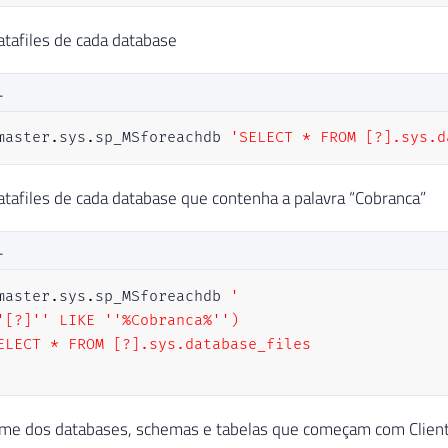
atafiles de cada database
L
master
.
sys
.
sp_MSforeachdb 
'SELECT * FROM [?].sys.d
atafiles de cada database que contenha a palavra “Cobranca”
L
master
.
sys
.
sp_MSforeachdb 
'

'[?]'' LIKE ''%Cobranca%'')

ELECT * FROM [?].sys.database_files

ome dos databases, schemas e tabelas que começam com Cliente