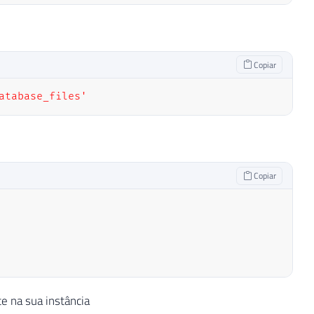
Copiar
atabase_files'
Copiar
 na sua instância