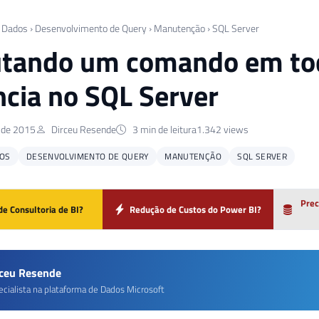
 Dados
›
Desenvolvimento de Query
›
Manutenção
›
SQL Server
tando um comando em tod
ncia no SQL Server
 de 2015
Dirceu Resende
3 min de leitura
1.342 views
OS
DESENVOLVIMENTO DE QUERY
MANUTENÇÃO
SQL SERVER
Prec
de Consultoria de BI?
Redução de Custos do Power BI?
rceu Resende
ecialista na plataforma de Dados Microsoft