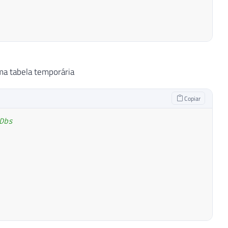
0
)
+
@Ds_Query
ma tabela temporária
Copiar
Dbs