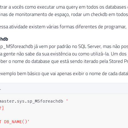
rar a vocês como executar uma query em todos os databases de
tinas de monitoramento de espaço, rodar um checkdb em todos 
 essa atividade existem várias formas diferentes de programar,
chdb
sp_MSforeachdb já vem por padrão no SQL Server, mas não pos
ta gente não sabe da sua existência ou como utilizá-la. Um dos 
ceber o nome do database que está sendo iterado pela Stored
xemplo bem básico que vai apenas exibir o nome de cada data
L
master
.
sys
.
sp_MSforeachdb 
'

]

T DB_NAME()'