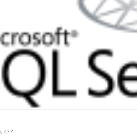
, né ?