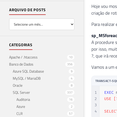
Hoje vou most
ARQUIVO DE POSTS
criação de ro
Para realizar
sp_MSforea
A procedure 
CATEGORIAS
por isso, mui
?, que irá re
Apache / .htaccess
10
Banco de Dados
356
Vamos a um e
Azure SQL Database
9
MySQL / MariaDB
4
TRANSACT-SQ
Oracle
8
SQL Server
337
1
EXEC
 
2
USE [?
Auditoria
16
3
Azure
2
4
SELEC
CLR
57