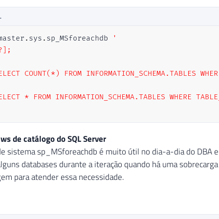
L
master
.
sys
.
sp_MSforeachdb 
'

];

ELECT COUNT(*) FROM INFORMATION_SCHEMA.TABLES WHER
ELECT * FROM INFORMATION_SCHEMA.TABLES WHERE TABLE
ews de catálogo do SQL Server
e sistema sp_MSforeachdb é muito útil no dia-a-dia do DBA e be
lguns databases durante a iteração quando há uma sobrecarga 
gem para atender essa necessidade.