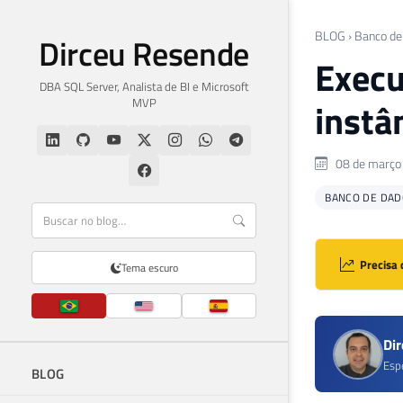
BLOG
›
Banco de
Dirceu Resende
Execu
DBA SQL Server, Analista de BI e Microsoft
MVP
instâ
08 de março
BANCO DE DAD
Precisa 
Tema escuro
Di
Esp
BLOG