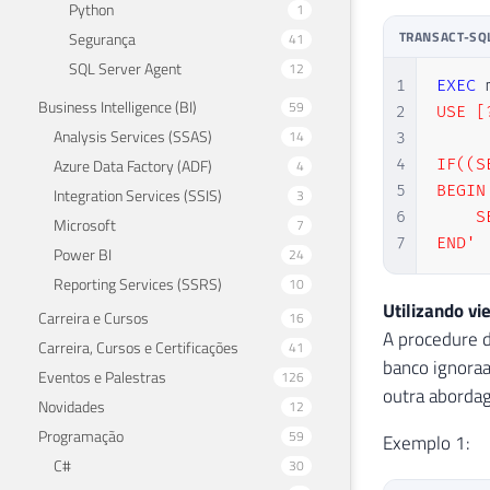
Python
1
TRANSACT-SQ
Segurança
41
SQL Server Agent
12
1
EXEC
 
Business Intelligence (BI)
59
2
USE [?
Analysis Services (SSAS)
14
3
Azure Data Factory (ADF)
4
IF((S
4
5
BEGIN

Integration Services (SSIS)
3
6
    S
Microsoft
7
7
END'
Power BI
24
Reporting Services (SSRS)
10
Utilizando vi
Carreira e Cursos
16
A procedure d
Carreira, Cursos e Certificações
41
banco ignoraa
Eventos e Palestras
126
outra aborda
Novidades
12
Programação
59
Exemplo 1:
C#
30