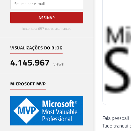
E-mail
ASSINAR
Junte-se a 657 outros assinantes
VISUALIZAÇÕES DO BLOG
4.145.967
views
MICROSOFT MVP
Fala pessoal!
Tudo tranquilo