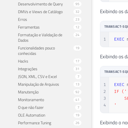
Desenvolvimento de Query
95
Exibindo os d
DMVs e Views de Catálogo
32
Erros
23
TRANSACT-SQ
Ferramentas
12
Formatação e Validação de
24
1
EXEC
 
Dados
Funcionalidades pouco
19
conhecidas
Exibindo os d
Hacks
17
Integrações
31
TRANSACT-SQ
JSON, XML, CSV e Excel
7
Manipulação de Arquivos
13
1
EXEC
 
Manutenção
2
IF ('
92
3
    S
Monitoramento
41
4
'
O que não fazer
7
OLE Automation
19
Exibindo o n
Performance Tuning
26