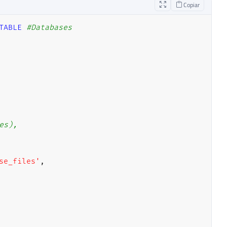
Copiar
TABLE
#Databases
es),
se_files'
,