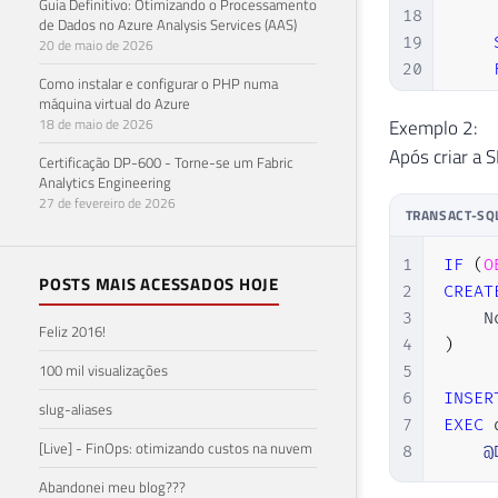
Guia Definitivo: Otimizando o Processamento
18
de Dados no Azure Analysis Services (AAS)
19
20 de maio de 2026
20
Como instalar e configurar o PHP numa
21
máquina virtual do Azure
22
Exemplo 2:
18 de maio de 2026
23
Após criar a 
Certificação DP-600 - Torne-se um Fabric
24
Analytics Engineering
27 de fevereiro de 2026
25
TRANSACT-SQ
26
27
1
IF
(
O
POSTS MAIS ACESSADOS HOJE
28
END
2
CREAT
3
Feliz 2016!
4
)
100 mil visualizações
5
6
INSER
slug-aliases
7
EXEC
 
[Live] - FinOps: otimizando custos na nuvem
8
@
Abandonei meu blog???