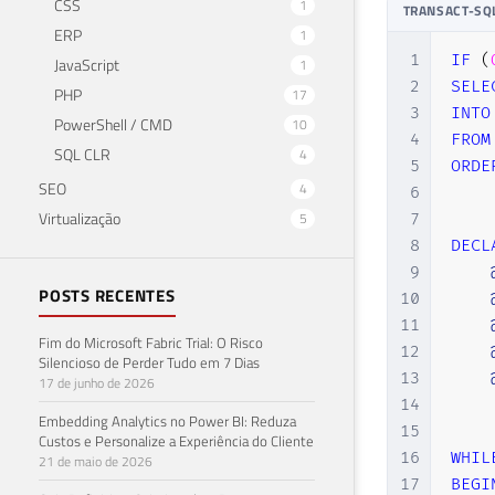
CSS
1
TRANSACT-SQ
ERP
1
1
IF
(
JavaScript
1
2
SELE
PHP
17
3
INTO
PowerShell / CMD
10
4
FROM
SQL CLR
4
5
ORDE
SEO
4
6
Virtualização
5
7
8
DECL
9
POSTS RECENTES
10
11
Fim do Microsoft Fabric Trial: O Risco
12
Silencioso de Perder Tudo em 7 Dias
13
17 de junho de 2026
14
Embedding Analytics no Power BI: Reduza
15
Custos e Personalize a Experiência do Cliente
16
WHIL
21 de maio de 2026
17
BEGI