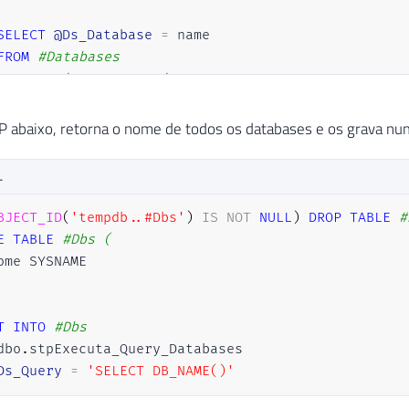
SELECT
@Ds_Database
=
 name

FROM
#Databases
WHERE
 Ordem 
=
@Contador
SET
@Cmd
=
'USE ['
+
@Ds_Database
+
']; '
+
CHAR
(
1
SP abaixo, retorna o nome de todos os databases e os grava nu
EXEC
(
@Cmd
)
L
SET
@Contador
=
@Contador
+
1
BJECT_ID
(
'tempdb..#Dbs'
)
IS
NOT
NULL
)
DROP
TABLE
#
E
TABLE
#Dbs (
T
INTO
#Dbs
dbo
.
stpExecuta_Query_Databases

Ds_Query
=
'SELECT DB_NAME()'