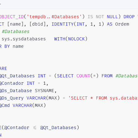
L
OBJECT_ID
(
'tempdb..#Databases'
)
IS
NOT
NULL
)
DROP
CT
[
name
]
,
[
dbid
]
,
IDENTITY
(
INT
,
1
,
1
)
AS
#Databases
 sys
.
sysdatabases	
WITH
(
NOLOCK
)
R
BY
 name

ARE
@Qt_Databases
INT
=
(
SELECT
COUNT
(
*
)
FROM
#Databas
@Contador
INT
=
1
,
@Ds_Database
 SYSNAME
,
@Ds_Query
VARCHAR
(
MAX
)
=
'SELECT * FROM sys.databa
@Cmd
VARCHAR
(
MAX
)
E
(
@Contador
<=
@Qt_Databases
)
N