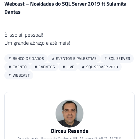
Webcast – Novidades do SQL Server 2019 ft Sulamita
Dantas
É isso aí, pessoal!
Um grande abraço e até mais!
BANCO DE DADOS
EVENTOS E PALESTRAS
SQL SERVER
EVENTO
EVENTOS
LIVE
SQL SERVER 2019
WEBCAST
Dirceu Resende
Arquiteto de Banco de Dados e BI · Microsoft MVP · MCSE,