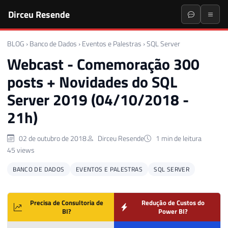
Dirceu Resende
BLOG
›
Banco de Dados
›
Eventos e Palestras
›
SQL Server
Webcast - Comemoração 300
posts + Novidades do SQL
Server 2019 (04/10/2018 -
21h)
02 de outubro de 2018
Dirceu Resende
1 min de leitura
45 views
BANCO DE DADOS
EVENTOS E PALESTRAS
SQL SERVER
Precisa de Consultoria de
Redução de Custos do
BI?
Power BI?