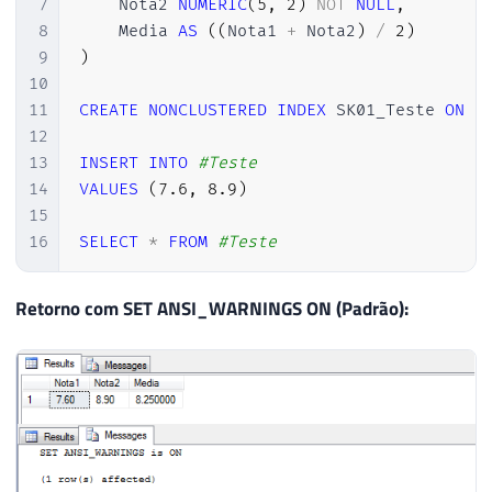
7
    Nota2 
NUMERIC
(
5
,
2
)
NOT
NULL
,
8
    Media 
AS
(
(
Nota1 
+
 Nota2
)
/
2
)
9
)
10
11
CREATE
NONCLUSTERED
INDEX
 SK01_Teste 
ON
#
12
13
INSERT
INTO
#Teste
14
VALUES
(
7.6
,
8.9
)
15
16
SELECT
*
FROM
#Teste
Retorno com SET ANSI_WARNINGS ON (Padrão):