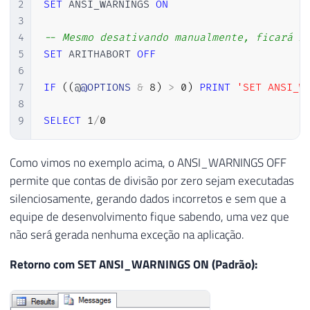
2
SET
 ANSI_WARNINGS 
ON
3
4
-- Mesmo desativando manualmente, ficará A
5
SET
 ARITHABORT 
OFF
6
7
IF
(
(
@
@OPTIONS
&
8
)
>
0
)
PRINT
'SET ANSI_W
8
9
SELECT
1
/
0
Como vimos no exemplo acima, o ANSI_WARNINGS OFF
permite que contas de divisão por zero sejam executadas
silenciosamente, gerando dados incorretos e sem que a
equipe de desenvolvimento fique sabendo, uma vez que
não será gerada nenhuma exceção na aplicação.
Retorno com SET ANSI_WARNINGS ON (Padrão):