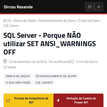
Dirceu Resende
BLOG
›
Banco de Dados
›
Desenvolvimento de Query
›
O que não fazer
›
SQL Server
SQL Server - Porque NÃO
utilizar SET ANSI_WARNINGS
OFF
23 de dezembro de 2016
Dirceu Resende
5 min de leitura
22 views
BANCO DE DADOS
DESENVOLVIMENTO DE QUERY
O QUE NÃO FAZER
SQL SERVER
Precisa de Consultoria de
Redução de Custos do
BI?
Power BI?