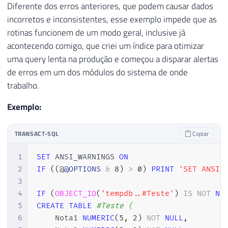
Diferente dos erros anteriores, que podem causar dados
incorretos e inconsistentes, esse exemplo impede que as
rotinas funcionem de um modo geral, inclusive já
acontecendo comigo, que criei um índice para otimizar
uma query lenta na produção e começou a disparar alertas
de erros em um dos módulos do sistema de onde
trabalho.
Exemplo:
TRANSACT-SQL
Copiar
1
SET
 ANSI_WARNINGS 
ON
2
IF
(
(
@
@OPTIONS
&
8
)
>
0
)
PRINT
'SET ANSI_
3
4
IF
(
OBJECT_ID
(
'tempdb..#Teste'
)
IS
NOT
NU
5
CREATE
TABLE
#Teste (
6
    Nota1 
NUMERIC
(
5
,
2
)
NOT
NULL
,