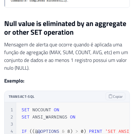
Null value is eliminated by an aggregate
or other SET operation
Mensagem de alerta que ocorre quando é aplicada uma
função de agregação (MAX, SUM, COUNT, AVG, etc) em um
conjunto de dados e ao menos 1 registro possui um valor
nulo (NULL).
Exemplo:
TRANSACT-SQL
Copiar
1
SET
 NOCOUNT 
ON
2
SET
 ANSI_WARNINGS 
ON
3
4
IF
(
(
@
@OPTIONS
&
8
)
>
0
)
PRINT
'SET ANSI_