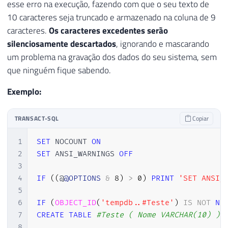
esse erro na execução, fazendo com que o seu texto de
10 caracteres seja truncado e armazenado na coluna de 9
caracteres.
Os caracteres excedentes serão
silenciosamente descartados
, ignorando e mascarando
um problema na gravação dos dados do seu sistema, sem
que ninguém fique sabendo.
Exemplo:
TRANSACT-SQL
Copiar
1
SET
 NOCOUNT 
ON
2
SET
 ANSI_WARNINGS 
OFF
3
4
IF
(
(
@
@OPTIONS
&
8
)
>
0
)
PRINT
'SET ANSI_
5
6
IF
(
OBJECT_ID
(
'tempdb..#Teste'
)
IS
NOT
NU
7
CREATE
TABLE
#Teste ( Nome VARCHAR(10) )
8