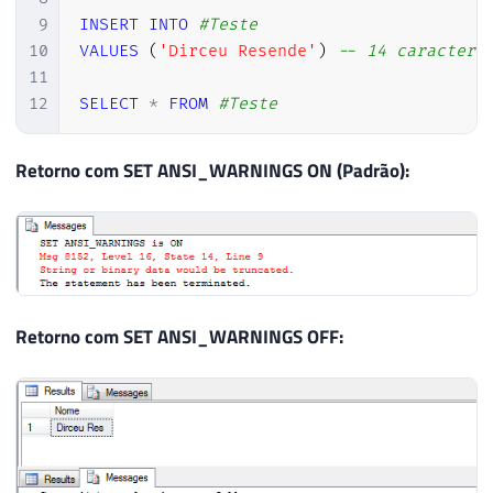
9
INSERT
INTO
#Teste
10
VALUES
(
'Dirceu Resende'
)
-- 14 caractere
11
12
SELECT
*
FROM
#Teste
Retorno com SET ANSI_WARNINGS ON (Padrão):
Retorno com SET ANSI_WARNINGS OFF: