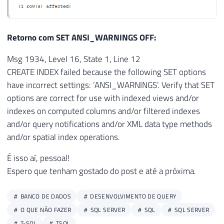
Retorno com SET ANSI_WARNINGS OFF:
Msg 1934, Level 16, State 1, Line 12
CREATE INDEX failed because the following SET options
have incorrect settings: ‘ANSI_WARNINGS’. Verify that SET
options are correct for use with indexed views and/or
indexes on computed columns and/or filtered indexes
and/or query notifications and/or XML data type methods
and/or spatial index operations.
É isso aí, pessoal!
Espero que tenham gostado do post e até a próxima.
BANCO DE DADOS
DESENVOLVIMENTO DE QUERY
O QUE NÃO FAZER
SQL SERVER
SQL
SQL SERVER
T-SQL
TSQL