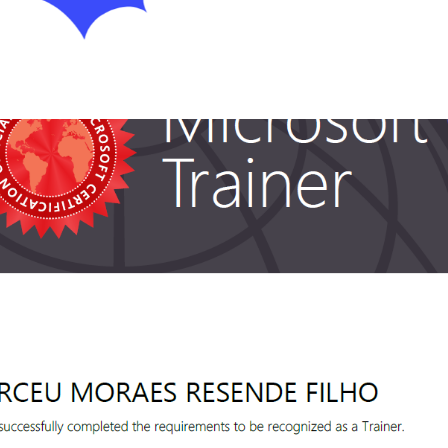
r aprender Azure na Prática
inamento "Bancos de Dados n
outubro de 2020
2 min de leitura