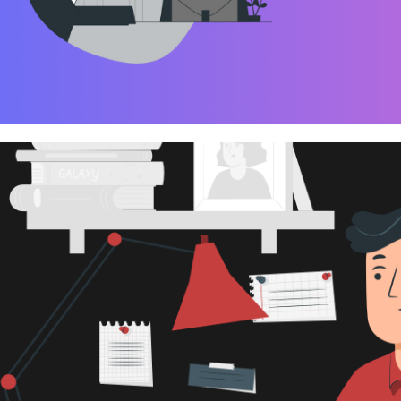
as para ajudar quem se candi
área de TI
novembro de 2024
3 min de leitura