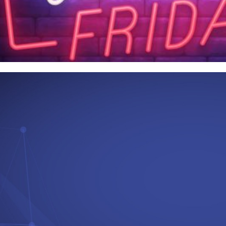
contos da Black Friday para c
os no Azure e SQL Server!
novembro de 2021
1 min de leitura