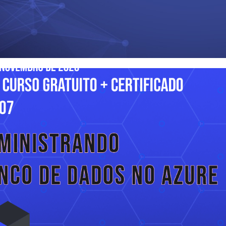
contos da "Black Friday" nos
ver (Comprem meu curso kkkk
novembro de 2020
3 min de leitura