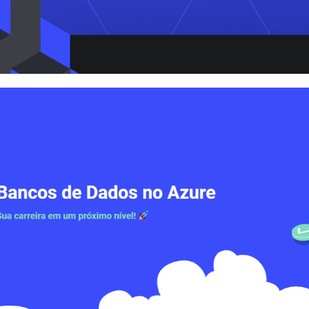
re na Prática Gratuito #07 - 
os no Azure
novembro de 2020
1 min de leitura