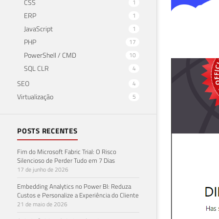
CSS
1
ERP
1
JavaScript
1
PHP
17
PowerShell / CMD
10
Que
SQL CLR
4
SEO
4
tre
Virtualização
5
30 de 
POSTS RECENTES
Fim do Microsoft Fabric Trial: O Risco
Silencioso de Perder Tudo em 7 Dias
17 de junho de 2026
Embedding Analytics no Power BI: Reduza
Custos e Personalize a Experiência do Cliente
21 de maio de 2026