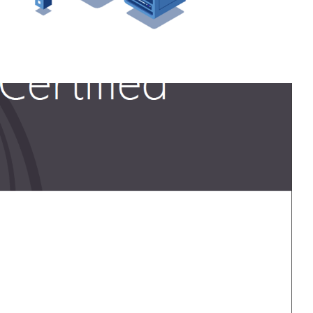
? Conheça meu novo
o Azure"