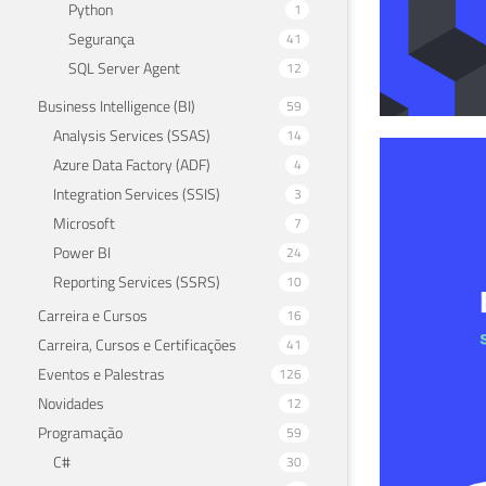
Python
1
Segurança
41
SQL Server Agent
12
Business Intelligence (BI)
59
Analysis Services (SSAS)
14
Azu
Azure Data Factory (ADF)
4
Integration Services (SSIS)
3
Dad
Microsoft
7
Power BI
24
05 de 
Reporting Services (SSRS)
10
Carreira e Cursos
16
Carreira, Cursos e Certificações
41
Eventos e Palestras
126
Novidades
12
Programação
59
C#
30