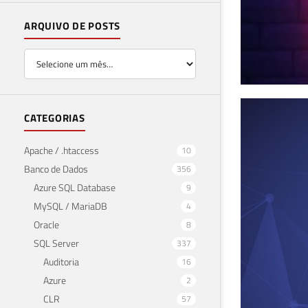
ARQUIVO DE POSTS
Des
CATEGORIAS
Dad
Apache / .htaccess
10
Banco de Dados
356
05 de 
Azure SQL Database
9
MySQL / MariaDB
4
Oracle
8
SQL Server
337
Auditoria
16
Azure
2
CLR
57