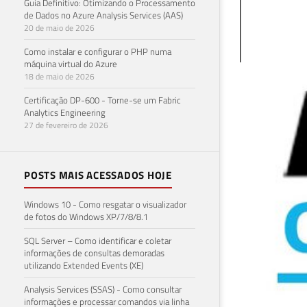
Guia Definitivo: Otimizando o Processamento
de Dados no Azure Analysis Services (AAS)
20 de maio de 2026
Como instalar e configurar o PHP numa
máquina virtual do Azure
18 de maio de 2026
Mic
Certificação DP-600 - Torne-se um Fabric
Analytics Engineering
de 
27 de fevereiro de 2026
16 de 
POSTS MAIS ACESSADOS HOJE
Windows 10 - Como resgatar o visualizador
de fotos do Windows XP/7/8/8.1
SQL Server – Como identificar e coletar
informações de consultas demoradas
utilizando Extended Events (XE)
Analysis Services (SSAS) - Como consultar
informações e processar comandos via linha