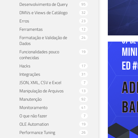
Desenvolvimento de Query
95
DMVs e Views de Catálogo
32
Erros
23
Ferramentas
12
Formatação e Validação de
24
Dados
Des
Funcionalidades pouco
19
conhecidas
Ser
Hacks
17
Integrações
31
27 de 
JSON, XML, CSV e Excel
7
Manipulação de Arquivos
13
Manutenção
92
Monitoramento
41
O que não fazer
7
OLE Automation
19
Performance Tuning
26