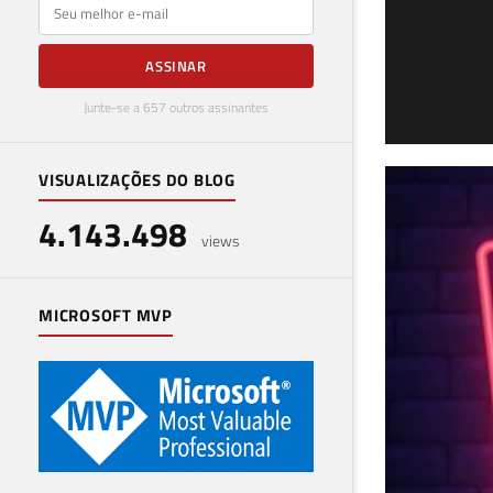
E-mail
ASSINAR
Junte-se a 657 outros assinantes
VISUALIZAÇÕES DO BLOG
Pro
4.143.498
mat
views
19 de 
MICROSOFT MVP